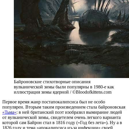
Байроновские стихотворные описания
вулканической зимы были популярны в 1980-е как
иллюстрация зимы ядерной / ©Bloodofkittens.com
Первое время жанр постапокалипсиса был не особо
популярен. Вторым таким произведением стала байроновская
«Тьма»
: в ней британский поэт изобразил вымирание людей
от вулканической зимы, свидетелем очень легкого варианта
которой сам Байрон стал в 1816 году («Год без лета»). Ну а в
1826 году и тема «апокалипсиса из-за инфекции» своей