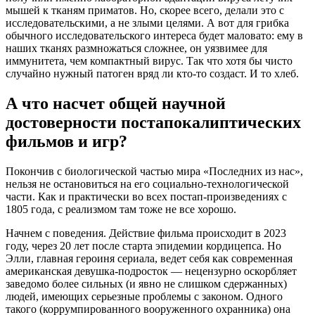
мышей к тканям приматов. Но, скорее всего, делали это с
исследовательскими, а не злыми целями. А вот для грибка
обычного исследовательского интереса будет маловато: ему в
наших тканях размножаться сложнее, он уязвимее для
иммунитета, чем компактный вирус. Так что хотя бы чисто
случайно нужный патоген вряд ли кто-то создаст. И то хлеб.
А что насчет общей научной
достоверности постапокалиптических
фильмов и игр?
Покончив с биологической частью мира «Последних из нас»,
нельзя не остановиться на его социально-технологической
части. Как и практически во всех постап-произведениях с
1805 года, с реализмом там тоже не все хорошо.
Начнем с поведения. Действие фильма происходит в 2023
году, через 20 лет после старта эпидемии кордицепса. Но
Элли, главная героиня сериала, ведет себя как современная
американская девушка-подросток — нецензурно оскорбляет
заведомо более сильных (и явно не слишком сдержанных)
людей, имеющих серьезные проблемы с законом. Одного
такого (коррумпированного вооруженного охранника) она