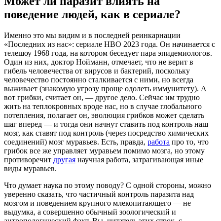
Может ли паразит влиять на
поведение людей, как в сериале?
Именно это мы видим и в последней реинкарнации
«Последних из нас»: сериале HBO 2023 года. Он начинается с
телешоу 1968 года, на котором беседует пара эпидемиологов.
Один из них, доктор Нойманн, отмечает, что не верит в
гибель человечества от вирусов и бактерий, поскольку
человечество постоянно сталкивается с ними, но всегда
выживает (знакомую угрозу проще одолеть иммунитету). А
вот грибки, считает он, — другое дело. Сейчас им трудно
жить на теплокровных вроде нас, но в случае глобального
потепления, полагает он, эволюция грибков может сделать
шаг вперед — и тогда они начнут ставить под контроль наш
мозг, как ставят под контроль (через посредство химических
соединений) мозг муравьев. Есть, правда,
работа
про то, что
грибок все же управляет муравьем помимо мозга, но этому
противоречит
другая
научная работа, затрагивающая иные
виды муравьев.
Что думает наука по этому поводу? С одной стороны, можно
уверенно сказать, что частичный контроль паразита над
мозгом и поведением крупного млекопитающего — не
выдумка, а совершенно обычный зоологический и
антропологический факт. Вы, читатель этих строк, с