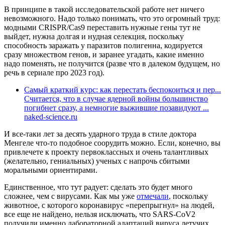
В принципе в такой исследовательской работе нет ничего
невозможного. Надо только понимать, что это огромный труд:
модными CRISPR/Cas9 переставить нужные гены тут не
выйдет, нужна долгая и нудная селекция, поскольку
способность заражать у паразитов полигенна, кодируется
сразу множеством генов, и заранее угадать, какие именно
надо поменять, не получится (разве что в далеком будущем, но
речь в сериале про 2023 год).
Самый краткий курс: как перестать беспокоиться и пер...
Считается, что в случае ядерной войны большинство
погибнет сразу, а немногие выжившие позавидуют ...
naked-science.ru
И все-таки лет за десять ударного труда в стиле доктора
Менгеле что-то подобное соорудить можно. Если, конечно, вы
привлечете к проекту первоклассных и очень талантливых
(желательно, гениальных) ученых с напрочь сбитыми
моральными ориентирами.
Единственное, что тут радует: сделать это будет много
сложнее, чем с вирусами. Как мы уже
отмечали
, поскольку
животное, с которого коронавирус «перепрыгнул» на людей,
все еще не найдено, нельзя исключать, что SARS-CoV2
получили именно лабораторной адаптаций вируса летучих