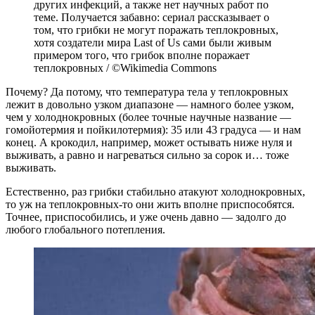
других инфекций, а также нет научных работ по
теме. Получается забавно: сериал рассказывает о
том, что грибки не могут поражать теплокровных,
хотя создатели мира Last of Us сами были живым
примером того, что грибок вполне поражает
теплокровных / ©Wikimedia Commons
Почему? Да потому, что температура тела у теплокровных
лежит в довольно узком диапазоне — намного более узком,
чем у холоднокровных (более точные научные название —
гомойотермия и пойкилотермия): 35 или 43 градуса — и нам
конец. А крокодил, например, может остывать ниже нуля и
выживать, а равно и нагреваться сильно за сорок и… тоже
выживать.
Естественно, раз грибки стабильно атакуют холоднокровных,
то уж на теплокровных-то они жить вполне приспособятся.
Точнее, приспособились, и уже очень давно — задолго до
любого глобального потепления.