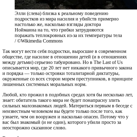
Элли (слева) близка к реальному поведению
подростков из мира насилия и убийств примерно
настолько же, насколько взгляды доктора
Нойманна на то, что грибки затрудняются
поражать теплокровных из-за их температуры тела
/ ©Wikimedia Commons
Так могут вести себя подростки, выросшие в современном
обществе, где насилие в отношении детей (и в отношениях
между детьми) серьезно табуировано. Но в The Last of Us
описывается мир, где 20 лет нет никакого привычного закона
и порядка — только островки тоталитарной диктатуры,
окруженные со всех сторон морем преступников, в принципе
лишенных системных моральных норм.
Любой, кто прожил в подобных средах хотя бы несколько лет,
знает: обитатель такого мира не будет понапрасну злить
сильных малознакомых людей. Материться первым в беседе с
неизвестным человеком вы будете только после того, как
узнаете, чем он вооружен и насколько опасен. Потому что у
вас был знакомый (и не один), которого убили просто за
неосторожно сказанное слово.