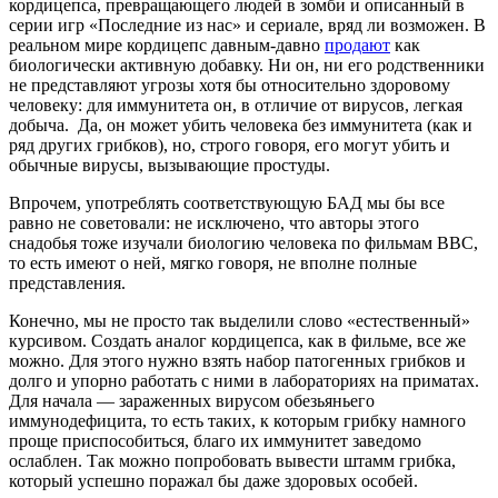
кордицепса, превращающего людей в зомби и описанный в
серии игр «Последние из нас» и сериале, вряд ли возможен. В
реальном мире кордицепс давным-давно
продают
как
биологически активную добавку. Ни он, ни его родственники
не представляют угрозы хотя бы относительно здоровому
человеку: для иммунитета он, в отличие от вирусов, легкая
добыча. Да, он может убить человека без иммунитета (как и
ряд других грибков), но, строго говоря, его могут убить и
обычные вирусы, вызывающие простуды.
Впрочем, употреблять соответствующую БАД мы бы все
равно не советовали: не исключено, что авторы этого
снадобья тоже изучали биологию человека по фильмам BBC,
то есть имеют о ней, мягко говоря, не вполне полные
представления.
Конечно, мы не просто так выделили слово «естественный»
курсивом. Создать аналог кордицепса, как в фильме, все же
можно. Для этого нужно взять набор патогенных грибков и
долго и упорно работать с ними в лабораториях на приматах.
Для начала — зараженных вирусом обезьяньего
иммунодефицита, то есть таких, к которым грибку намного
проще приспособиться, благо их иммунитет заведомо
ослаблен. Так можно попробовать вывести штамм грибка,
который успешно поражал бы даже здоровых особей.