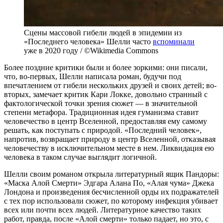
Сцены массовой гибели людей в эпидемии из
«Последнего человека» Шелли часто
вспоминали
уже в 2020 году / ©Wikimedia Commons
Более поздние критики были и более зоркими: они писали,
что, во-первых, Шелли написала роман, будучи под
впечатлением от гибели нескольких друзей и своих детей; во-
вторых, замечает критик Кари Локке, довольно странный с
фактологической точки зрения сюжет — в значительной
степени метафора. Традиционная идея гуманизма ставит
человечество в центр Вселенной, предоставляя ему самому
решать, как поступать с природой. «Последний человек»,
напротив, возвращает природу в центр Вселенной, отказывая
человечеству в исключительном месте в нем. Ликвидация ею
человека в таком случае выглядит логичной.
Шелли своим романом открыла литературный ящик Пандоры:
«Маска Алой Смерти» Эдгара Алана По, «Алая чума» Джека
Лондона и произведения бесчисленной орды их подражателей
с тех пор использовали сюжет, по которому инфекция убивает
всех или почти всех людей. Литературное качество таких
работ, правда, после «Алой смерти» только падает, но это, с