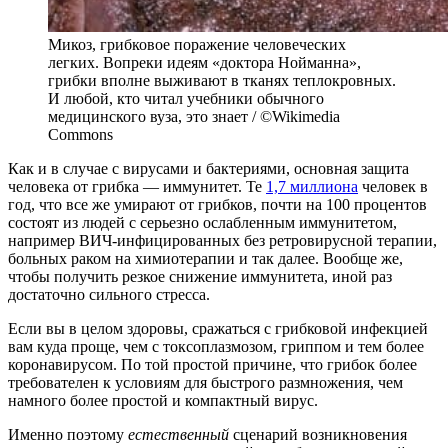
Микоз, грибковое поражение человеческих
легких. Вопреки идеям «доктора Нойманна»,
грибки вполне выживают в тканях теплокровных.
И любой, кто читал учебники обычного
медицинского вуза, это знает / ©Wikimedia
Commons
Как и в случае с вирусами и бактериями, основная защита
человека от грибка — иммунитет. Те
1,7 миллиона
человек в
год, что все же умирают от грибков, почти на 100 процентов
состоят из людей с серьезно ослабленным иммунитетом,
например ВИЧ-инфицированных без ретровирусной терапии,
больных раком на химиотерапии и так далее. Вообще же,
чтобы получить резкое снижение иммунитета, иной раз
достаточно сильного стресса.
Если вы в целом здоровы, сражаться с грибковой инфекцией
вам куда проще, чем с токсоплазмозом, гриппом и тем более
коронавирусом. По той простой причине, что грибок более
требователен к условиям для быстрого размножения, чем
намного более простой и компактный вирус.
Именно поэтому
естественный
сценарий возникновения