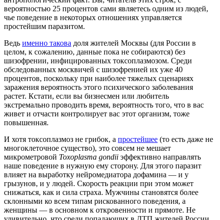
вероятностью 25 процентов сами являетесь одним из людей,
чье поведение в некоторых отношениях управляется
простейшим паразитом.
Ведь
именно такова
доля жителей Москвы (для России в
целом, к сожалению, данные пока не собираются) без
шизофрении, инфицированных токсоплазмозом. Среди
обследованных москвичей с шизофренией их уже 40
процентов, поскольку при наиболее тяжелых сценариях
заражения вероятность этого психического заболевания
растет. Кстати, если вы бизнесмен или любитель
экстремально проводить время, вероятность того, что в вас
живет и отчасти контролирует вас этот организм, тоже
повышенная.
И хотя токсоплазмоз не грибок, а
простейшее
(то есть даже не
многоклеточное существо), это совсем не мешает
микрометровой
Toxoplasma gondii
эффективно направлять
наше поведение в нужную ему сторону. Для этого паразит
влияет на выработку нейромедиатора дофамина — и у
грызунов, и у людей. Скорость реакции при этом может
снижаться, как и сила страха. Мужчины становятся более
склонными ко всем типам рискованного поведения, а
женщины — в основном к откровенности и прямоте. Не
удивительно, что среди попадающих в ДТП жителей России