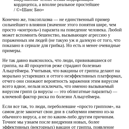
кордицепса, а вполне реальное простейшее
/ ©«Шанс Био»
Конечно же, токсоплазма — не единственный пример
сильнейшего влияния (значение этого понятия шире, чем
просто «контроль») паразита на поведение человека. Любой
может вспомнить бешенство, вызывающее агрессию у
пораженных им людей (не такую уж и далекую от того, что
показано в сериале для грибка). Но есть и менее очевидные
примеры.
Не так давно выяснилось, что люди, прививавшиеся от
гриппа, на 40 процентов реже страдают болезнью
Альцгеймера. Учитывая, что вакцины от гриппа делают на
морально устаревших и оттого неэффективных платформах,
отчего они снижают вероятность заражения этим вирусом
всего вдвое, нельзя исключать, что именно вызываемый
вирусом грипп (а вирусы — это облигатные паразиты) —
ключевой фактор риска по болезни Альцгеймера.
Если все так, то люди, переболевшие «просто гриппом», на
самом деле закончат свои дни в слабоумии именно из-за
обычного вируса, а не по каким-либо другим причинам.
Точнее мы узнаем после внедрения новых, более
эффективных (векторных) вакцин от гриппа, появление