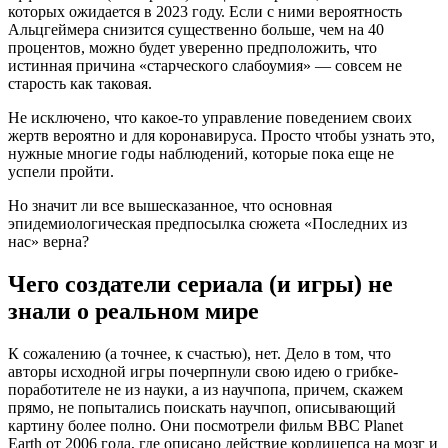
которых ожидается в 2023 году. Если с ними вероятность
Альцгеймера снизится существенно больше, чем на 40
процентов, можно будет уверенно предположить, что
истинная причина «старческого слабоумия» — совсем не
старость как таковая.
Не исключено, что какое-то управление поведением своих
жертв вероятно и для коронавируса. Просто чтобы узнать это,
нужные многие годы наблюдений, которые пока еще не
успели пройти.
Но значит ли все вышесказанное, что основная
эпидемиологическая предпосылка сюжета «Последних из
нас» верна?
Чего создатели сериала (и игры) не
знали о реальном мире
К сожалению (а точнее, к счастью), нет. Дело в том, что
авторы исходной игры почерпнули свою идею о грибке-
поработителе не из науки, а из научпопа, причем, скажем
прямо, не попытались поискать научпоп, описывающий
картину более полно. Они посмотрели фильм BBC Planet
Earth от 2006 года, где описано действие кордицепса на мозг и