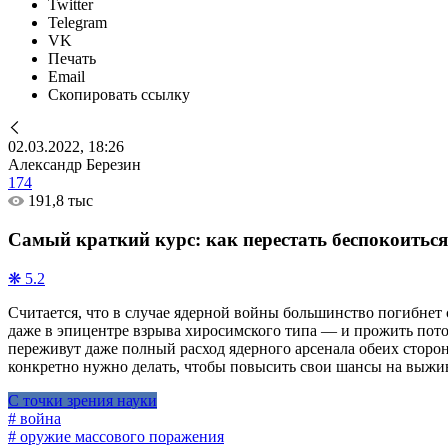
Twitter
Telegram
VK
Печать
Email
Скопировать ссылку
02.03.2022, 18:26
Александр Березин
174
191,8 тыс
Самый краткий курс: как перестать беспокоитьс
❋ 5.2
Считается, что в случае ядерной войны большинство погибнет
даже в эпицентре взрыва хиросимского типа — и прожить пото
переживут даже полный расход ядерного арсенала обеих сторо
конкретно нужно делать, чтобы повысить свои шансы на выжив
С точки зрения науки
# война
# оружие массового поражения