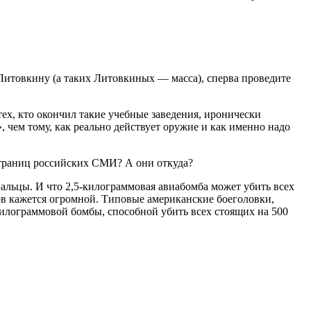
Литовкину (а таких Литовкиных — масса), сперва проведите
ех, кто окончил такие учебные заведения, иронически
чем тому, как реально действует оружие и как именно надо
 страниц российских СМИ? А они откуда?
альцы. И что 2,5-килограммовая авиабомба может убить всех
ов кажется огромной. Типовые американские боеголовки,
илограммовой бомбы, способной убить всех стоящих на 500