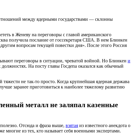
е отношений между ядерными государствами — склонны
ететь в Женеву на переговоры с главой американского
Москва получила послание от госсекретаря США. В нем Блинкен
 другим вопросам текущей повестки дня». После этого Россия
ывают переговоры в ситуации, чреватой войной. Но Блинкен
и
 должностях. На посту главы Госдепа оказался как обычный
 тяжести не так-то просто. Когда крупнейшая ядерная держава
лучше заранее приготовиться к наиболее тяжелому развитию
вленный металл не заляпал казенные
сполезно. Отсюда и фраза выше,
взятая
из известного анекдота о
же многие из тех, кто называет себя военными экспертами.