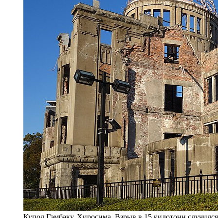
Купол Гэмбаку, Хиросима. Взрыв в 15 килотонн случился в