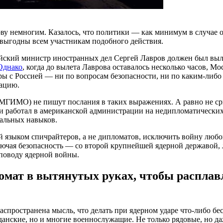
лову немногим. Казалось, что политики — как минимум в случа
евыгодны всем участникам подобного действия.
сийский министр иностранных дел Сергей Лавров должен был выл
Однако
, когда до вылета Лаврова оставалось несколько часов, 
оры с Россией — ни по вопросам безопасности, ни по каким-либо
рацию.
МГИМО) не пишут послания в таких выражениях. А равно не ср
 и работал в американской администрации на недипломатических
нальных навыков.
й языком спичрайтеров, а не дипломатов, исключить войну любой
ючая безопасность — со второй крупнейшей ядерной державой, 
 поводу ядерной войны.
томат в вытянутых руках, чтобы распла
пространена мысль, что делать при ядерном ударе что-либо бе
данские, но и многие военнослужащие. Не только рядовые, но да