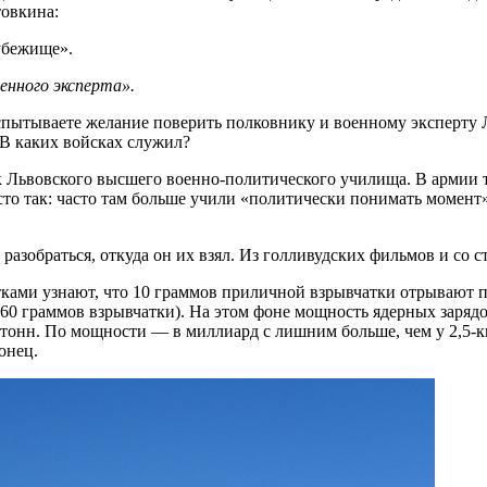
товкина:
убежище».
енного эксперта».
испытываете желание поверить полковнику и военному эксперту 
 В каких войсках служил?
 Львовского высшего военно-политического училища. В армии т
 так: часто там больше учили «политически понимать момент», 
 разобраться, откуда он их взял. Из голливудских фильмов и со
тками узнают, что 10 граммов приличной взрывчатки отрывают п
 360 граммов взрывчатки). На этом фоне мощность ядерных заряд
тонн. По мощности — в миллиард с лишним больше, чем у 2,5-к
онец.