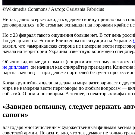
©Wikimedia Commons / Автор: Caristania Fabricius
Не так давно всерьез ожидать ядерную войну пришло бы в го
договариваться, ибо атомные вспышки над городами крайне н
Но с 23 февраля такого ощущения больше нет. В тот день рос
Госдепартамента Энтони Блинкеном по ситуации на Украине.
заявил, что «американская сторона не намерена вести перегов
начала на территории Украины известную войсковую спецопе
Обычно кадровые дипломаты (вопреки известному анекдоту о 
не дипломат
: он начинал как спичрайтер президента Клинтона
партназначенец — при дележе портфелей без учета профессио
Когда крупнейшая ядерная держава мира разговаривает с друго
мира не намерена вести переговоры по любым вопросам — вкл
событий. О нем и поговорим. А точнее, о некоторых мифах по
«Завидев вспышку, следует держать ав
сапоги»
Благодаря многочисленным художественным фильмам весьма рас
советской армии. Показательно, что так думают не только граж