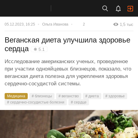
1,5 тыс
05.12.2023, 16:25
Ольга Иванова
2
Веганская диета улучшила здоровье
сердца
❋ 5.1
Исследование американских ученых, проведенное
при участии однояйцевых близнецов, показало, что
веганская диета полезна для укрепления здоровья
сердечно-сосудистой системы.
Медицина
# близнецы
# веганство
# диета
# здоровье
# сердечно-сосудистые болезни
# сердце