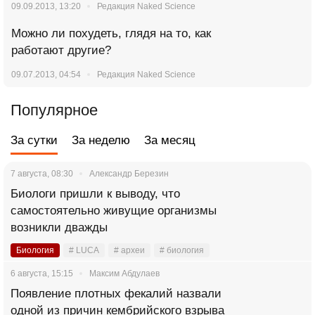
09.09.2013, 13:20
Редакция Naked Science
Можно ли похудеть, глядя на то, как
работают другие?
09.07.2013, 04:54
Редакция Naked Science
Популярное
За сутки
За неделю
За месяц
7 августа, 08:30
Александр Березин
Биологи пришли к выводу, что
самостоятельно живущие организмы
возникли дважды
Биология
# LUCA
# археи
# биология
6 августа, 15:15
Максим Абдулаев
Появление плотных фекалий назвали
одной из причин кембрийского взрыва