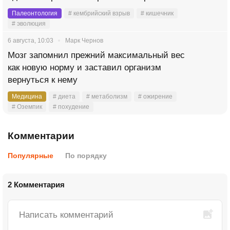
Палеонтология
# кембрийский взрыв
# кишечник
# эволюция
6 августа, 10:03
Марк Чернов
Мозг запомнил прежний максимальный вес
как новую норму и заставил организм
вернуться к нему
Медицина
# диета
# метаболизм
# ожирение
# Оземпик
# похудение
Комментарии
Популярные
По порядку
2 Комментария