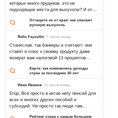
которых много прудиков, это не
подходящие места для выхухоли? И от
потепления должно быть больше влаги и
Оттащите ее от края: как спасают
русскую выхухоль
Rafis Fayzullin
7 часов
назад
Станислав, так банкиры и считают: они
ставят в плюс к своему продукту даже
возврат вам налоговой 13 процентов
налогового вычета, если таковая вам
Карта: как изменились доходы
стран за последние 30 лет
Иван Иванов
11 часов
назад
Егор, Всё просто в китае нету пенсий для
всех и многих других пособий и
субсидий. Не просто так люди там
убивали своих дочерей или селективный
Рейтинг стран с самым большим