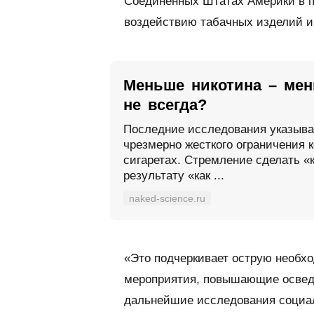
Соединенных Штатах Америки в п
воздействию табачных изделий и
Меньше никотина – ме
не всегда?
Последние исследования указыва
чрезмерно жесткого ограничения 
сигаретах. Стремление сделать «к
результату «как ...
naked-science.ru
«Это подчеркивает острую необх
мероприятия, повышающие освед
дальнейшие исследования социа