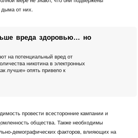
олной мере не знают, что они подвержены
 дыма от них.
ньше вреда здоровью… но
ют на потенциальный вред от
количества никотина в электронных
ак лучше» опять привело к
одимость провести всесторонние кампании и
омленность общества. Также необходимы
льно-демографических факторов, влияющих на