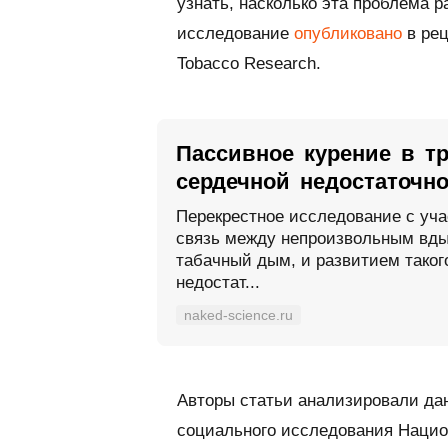
узнать, насколько эта проблема 
исследование
опубликовано
в ре
Tobacco Research
.
Пассивное курение в т
сердечной недостаточн
Перекрестное исследование с уч
связь между непроизвольным вды
табачный дым, и развитием такого
недостат...
naked-science.ru
Авторы статьи анализировали да
социального исследования Нацио