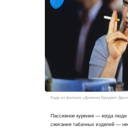
Кадр из фильма «Дневник Бриджит Джонс» /
Пассивное курение — когда люд
сжигания табачных изделий — нес