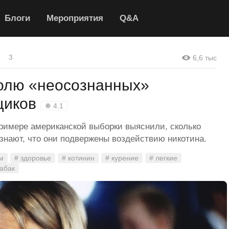
Блоги
Мероприятия
Q&A
3
6,6 тыс
олю «неосознанных»
щиков
❋ 4.1
римере американской выборки выяснили, сколько
знают, что они подвержены воздействию никотина.
м
# здоровье
# котинин
# курение
# легкие
табак