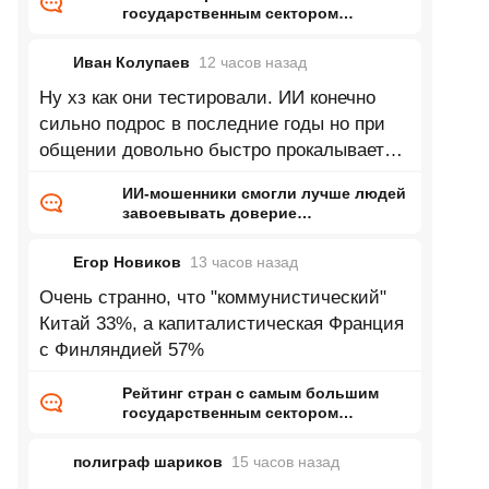
государственным сектором
экономики
Иван Колупаев
12 часов
назад
Ну хз как они тестировали. ИИ конечно
сильно подрос в последние годы но при
общении довольно быстро прокалывается.
Начинает тупить, врать,
ИИ-мошенники смогли лучше людей
завоевывать доверие
потенциальных жертв
Егор Новиков
13 часов
назад
Очень странно, что "коммунистический"
Китай 33%, а капиталистическая Франция
с Финляндией 57%
Рейтинг стран с самым большим
государственным сектором
экономики
полиграф шариков
15 часов
назад