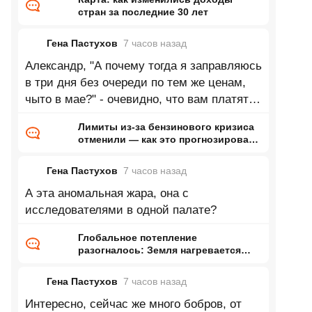
стран за последние 30 лет
Гена Пастухов
7 часов
назад
Александр, "А почему тогда я заправляюсь
в три дня без очереди по тем же ценам,
чыто в мае?" - очевидно, что вам платят
за рассказы о том, как всё
Лимиты из-за бензинового кризиса
отменили — как это прогнозировал
ранее Naked Science
Гена Пастухов
7 часов
назад
А эта аномальная жара, она с
исследователями в одной палате?
Глобальное потепление
разогналось: Земля нагревается
почти в два раза быстрее, чем
раньше
Гена Пастухов
7 часов
назад
Интересно, сейчас же много бобров, от