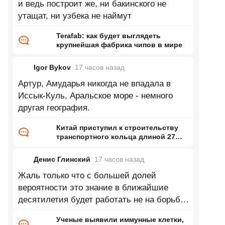
и ведь построит же, ни бакинского не
утащат, ни узбека не наймут
Terafab: как будет выглядеть
крупнейшая фабрика чипов в мире
Igor Bykov
17 часов
назад
Артур, Амударья никогда не впадала в
Иссык-Куль, Аральское море - немного
другая география.
Китай приступил к строительству
транспортного кольца длиной 27
тысяч километров
Денис Глинский
17 часов
назад
Жаль только что с большей долей
вероятности это знание в ближайшие
десятилетия будет работать не на борьбу
с онкологией а как биологическое
Ученые выявили иммунные клетки,