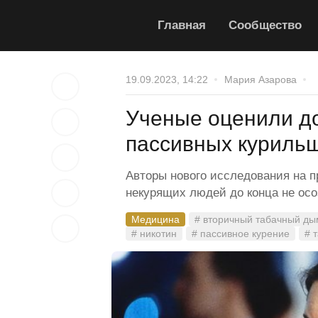
Главная
Сообщество
19.09.2023, 14:22
Мария Азарова
Ученые оценили д
пассивных куриль
Авторы нового исследования на п
некурящих людей до конца не осо
Медицина
# вторичный табачный ды
# никотин
# пассивное курение
# 