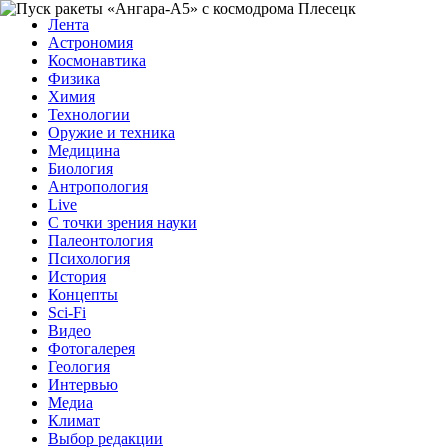
Лента
Астрономия
Космонавтика
Физика
Химия
Технологии
Оружие и техника
Медицина
Биология
Антропология
Live
С точки зрения науки
Палеонтология
Психология
История
Концепты
Sci-Fi
Видео
Фотогалерея
Геология
Интервью
Медиа
Климат
Выбор редакции