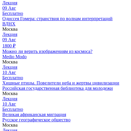
Лекция
09
Авг
Бесплатно
Одиссея Гомера: странствия по волнам интерпретаций
ВДНХ
Москва
Лекция
09
Авг
1800
₽
Можно ли верить изображениям из космоса?
Medio Modo
Москва
Лекция
10
Авг
Бесплатно
Хищные птицы. Повелители неба и жертвы цивилизации
Российская государственная библиотека для молодежи
Москва
Лекция
10
Авг
Бесплатно
Великая африканская миграция
Русское географическое общество
Москва
Лекция