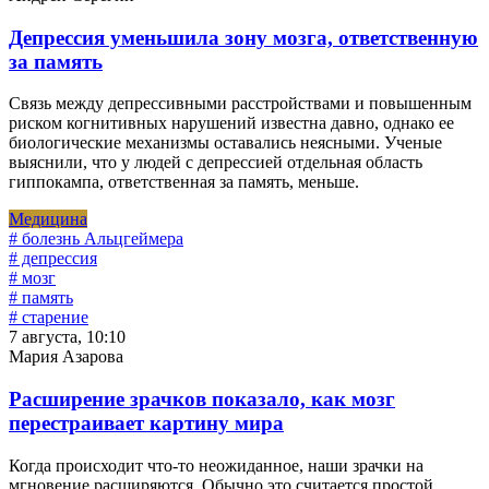
Депрессия уменьшила зону мозга, ответственную
за память
Связь между депрессивными расстройствами и повышенным
риском когнитивных нарушений известна давно, однако ее
биологические механизмы оставались неясными. Ученые
выяснили, что у людей с депрессией отдельная область
гиппокампа, ответственная за память, меньше.
Медицина
# болезнь Альцгеймера
# депрессия
# мозг
# память
# старение
7 августа, 10:10
Мария Азарова
Расширение зрачков показало, как мозг
перестраивает картину мира
Когда происходит что-то неожиданное, наши зрачки на
мгновение расширяются. Обычно это считается простой