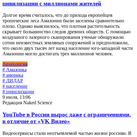
цивилизации с миллионами жителей
Долгое время считалось, что до прихода европейцев
тропические леса Амазонии были заселены сравнительно
плохо. Однако выяснилось, что плотная растительность
скрывает большинство следов древних обществ. С помощью
воздушного лазерного сканирования ученые обнаружили
сотни неизвестных земляных сооружений и предположили,
что около двух тысяч лет назад население юго-западной части
Амазонии могло достигать трех миллионов человек.
Археология
# Амазонка
# америка
# ЛИДАР
# население
# цивилизации
9 июля, 13:06
Редакция Naked Science
YouTube в России вырос даже с ограничениями,
в отличие от «VK Видео»
Видеосервисы стали неотъемлемой частью жизни россиян. В