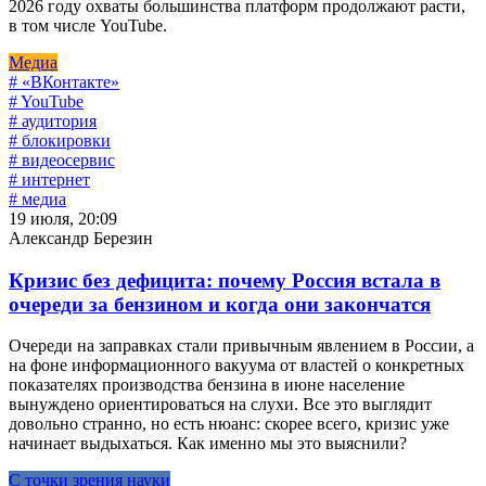
2026 году охваты большинства платформ продолжают расти,
в том числе YouTube.
Медиа
# «ВКонтакте»
# YouTube
# аудитория
# блокировки
# видеосервис
# интернет
# медиа
19 июля, 20:09
Александр Березин
Кризис без дефицита: почему Россия встала в
очереди за бензином и когда они закончатся
Очереди на заправках стали привычным явлением в России, а
на фоне информационного вакуума от властей о конкретных
показателях производства бензина в июне население
вынуждено ориентироваться на слухи. Все это выглядит
довольно странно, но есть нюанс: скорее всего, кризис уже
начинает выдыхаться. Как именно мы это выяснили?
С точки зрения науки