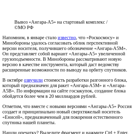
Вывоз «Ангара-А5» на стартовый комплекс /
©МО РФ
Напомним, в январе стало
известно
, что «Роскосмосу» и
Минобороны удалось согласовать облик перспективной
версии носителя, получившего обозначение «Ангара-А5М».
Он представляет собой вариант «Ангары-А5» увеличенной
грузоподъемности. В Минобороны рассматривают новую
версию в качестве инструмента, который даст ведомству
расширенные возможности по выводу на орбиту спутников.
В октябре
озвучили
стоимость разработки разгонного блока,
который предназначен для ракет «Ангара-А5М» и «Ангара-
А5В». По информации на сайте госзакупок, создание блока
обойдется более чем в 20 миллиардов рублей.
Отметим, что вместе с новыми версиями «Ангары-А5» Россия
создает и принципиально новый сверхтяжелый носитель
«Енисей», предназначенный для покорения естественного
спутника нашей планеты.
Нашли опечатку? Выделите фрагмент и нажмите Ctrl + Enter.