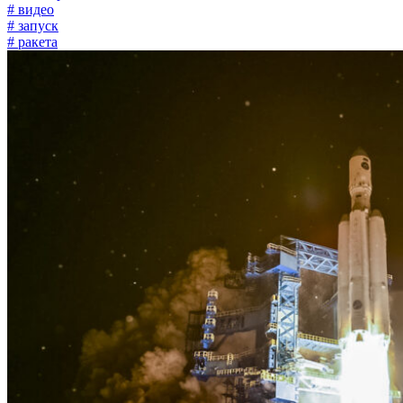
# видео
# запуск
# ракета