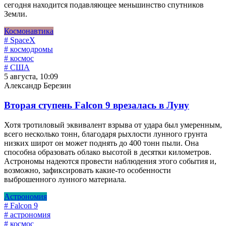
сегодня находится подавляющее меньшинство спутников
Земли.
Космонавтика
# SpaceX
# космодромы
# космос
# США
5 августа, 10:09
Александр Березин
Вторая ступень Falcon 9 врезалась в Луну
Хотя тротиловый эквивалент взрыва от удара был умеренным,
всего несколько тонн, благодаря рыхлости лунного грунта
низких широт он может поднять до 400 тонн пыли. Она
способна образовать облако высотой в десятки километров.
Астрономы надеются провести наблюдения этого события и,
возможно, зафиксировать какие-то особенности
выброшенного лунного материала.
Астрономия
# Falcon 9
# астрономия
# космос