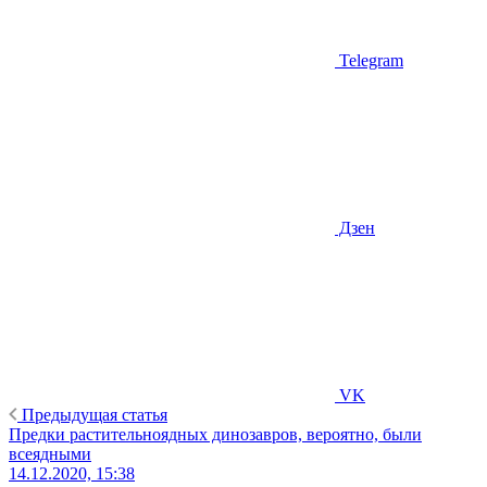
Telegram
Дзен
VK
Предыдущая статья
Предки растительноядных динозавров, вероятно, были
всеядными
14.12.2020, 15:38