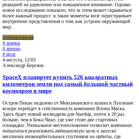
реакцией на удивление или повышенное внимание. Однако
новое исследование показало, что за этим может скрываться
более важный процесс: в такие моменты мозг перестраивает
внутренние представления о том, как устроен окружающий
мир.
Антропология
# зрачки
# зрение
# мозг
4 августа, 12:03
Александр Березин
SpaceX планирует купить 526 квадратных
километров земли под самый большой частный
космодром в мире
Остров Пекан недалеко от Мексиканского залива в Луизиане
вскоре перейдет в собственность компании Илона Маска.
Здесь будет новый космодром для Starship, почти в 20 раз
больше, чем в Бока-Чике, где уже стоят две стартовых
площадки. Уникальное местоположение позволит компании
попытаться реализовать амбициозную цель о запуске
миллиона низкоорбитальных спутников на орбиты, где