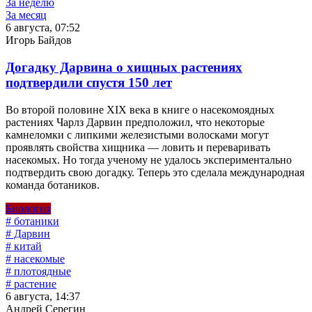
За неделю
За месяц
6 августа, 07:52
Игорь Байдов
Догадку Дарвина о хищных растениях
подтвердили спустя 150 лет
Во второй половине XIX века в книге о насекомоядных
растениях Чарлз Дарвин предположил, что некоторые
камнеломки с липкими железистыми волосками могут
проявлять свойства хищника — ловить и переваривать
насекомых. Но тогда ученому не удалось экспериментально
подтвердить свою догадку. Теперь это сделала международная
команда ботаников.
Биология
# ботаники
# Дарвин
# китай
# насекомые
# плотоядные
# растение
6 августа, 14:37
Андрей Серегин