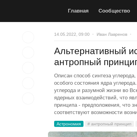
Главная
Сообщество
14.05.2022, 09:00
Иван Лавренов
Альтернативный ис
антропный принци
Описан способ синтеза углерода, 
особого состояния ядра углерода
углерода и разумной жизни во Вс
ядерных взаимодействий, что явл
принципа - предположения, что з
соответствуют возможности возн
Астрономия
# антропный принцип