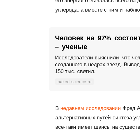
его энергия отличалась всего на 
углерода, а вместе с ним и набл
Человек на 97% состоит
– ученые
Исследователи выяснили, что чел
созданного в недрах звезд. Выво
150 тыс. светил.
naked-science.ru
В
недавнем исследовании
Фред А
альтернативных путей синтеза уг
все-таки имеет шансы на существ