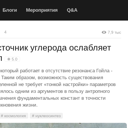
Блоги
Мероприятия
Q&A
4
7,9 тыс
точник углерода ослабляет
п
❋ 5.0
который работает в отсутствие резонанса Гойла -
. Таким образом, возможность существования
еленной не требует «тонкой настройки» параметров
ялось одним из аргументов в пользу антропного
начения фундаментальных констант в точности
икновения жизни.
# космология
# нуклеосинтез