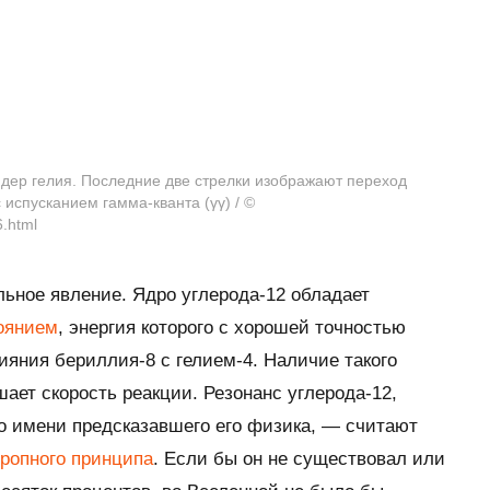
ядер гелия. Последние две стрелки изображают переход
 испусканием гамма-кванта (γγ) / ©
6.html
льное явление. Ядро углерода-12 обладает
оянием
, энергия которого с хорошей точностью
ияния бериллия-8 с гелием-4. Наличие такого
ает скорость реакции. Резонанс углерода-12,
 имени предсказавшего его физика, — считают
тропного принципа
. Если бы он не существовал или