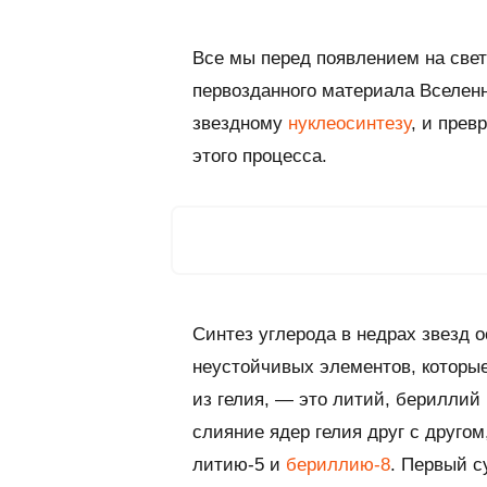
Все мы перед появлением на све
первозданного материала Вселен
звездному
нуклеосинтезу
, и прев
этого процесса.
Синтез углерода в недрах звезд 
неустойчивых элементов, которые
из гелия, — это литий, бериллий 
слияние ядер гелия друг с друго
литию-5 и
бериллию-8
. Первый 