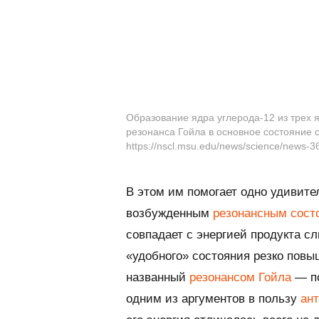
Образование ядра углерода-12 из трех 
резонанса Гойла в основное состояние с
https://nscl.msu.edu/news/science/news-3
В этом им помогает одно удивите
возбужденным
резонансным сост
совпадает с энергией продукта сл
«удобного» состояния резко повыш
названный
резонансом Гойла
— по
одним из аргументов в пользу
ан