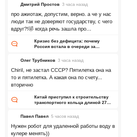
Дмитрий Простов
3 часа
назад
про ажиотаж, допустим, верно. а че у нас
люди так не доверяют государству, с чего
вдруг?!🤣 когда речь зашла про
увеличивающееся производство, автор
Кризис без дефицита: почему
Россия встала в очереди за
бензином и когда они закончатся
Олег Трубников
3 часа
назад
Chiril, не застал СССР? Пятилетка она на
то и пятилетка. А какая она по счету...
вторично
Китай приступил к строительству
транспортного кольца длиной 27
тысяч километров
Павел Павел
5 часов
назад
Нужен робот для удаленной работы воду в
кулере менять))