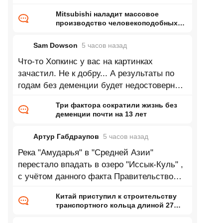
Mitsubishi наладит массовое
производство человекоподобных
роботов — до 1000 машин в месяц
на бывшей линии сборки
Sam Dowson
5 часов
назад
двигателей
Что-то Хопкинс у вас на картинках
зачастил. Не к добру... А результаты по
годам без деменции будет недостоверны
до тех пор, пока из выборки не станут
Три фактора сократили жизнь без
деменции почти на 13 лет
Артур Габдраупов
5 часов
назад
Река "Амударья" в "Средней Азии"
перестало впадать в озеро "Иссык-Куль" ,
с учётом данного факта Правительство
республики "Кыргызстан" приняло
Китай приступил к строительству
транспортного кольца длиной 27
тысяч километров