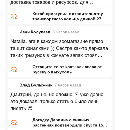
доставка товаров и ресурсов, для
промышленности это так фигня какая
Китай приступил к строительству
транспортного кольца длиной 27
тысяч километров
Иван Колупаев
6 часов
назад
Natalia, ага в каждом зоомагазине прямо
тащит фиалками )) Сестра как-то держала
таких грызунов в комнате запах стоял
непередаваемый. Впрочем может это
Оттащите ее от края: как спасают
русскую выхухоль
Влад Булыжник
7 часов
назад
Дмитрий, да не, не сложно. Я уже давно
это доказал, только статью было лень
писать 😎
Догадку Дарвина о хищных
растениях подтвердили спустя 150