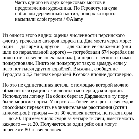
Часть одного из двух ксерксовых мостов в
представлении художника. По Геродоту, на суда
набивали деревянный настил, поверх которого
насыпали слой грунта / ©Alamy
Из одного этого видно: оценка численности персидского
флота у греческих авторов корректна. Два моста через море:
один — для армии, другой — для колонн ее снабжения (они
шли по параллельной дороге) — потребовали 674 корабля (на
полсотни тысяч человек экипажа), и персы с легкостью ими
пожертвовали. Никто не пожертвует такую армаду, если у
него нет тысяч других кораблей. Выходит, сообщение
Геродота о 4,2 тысячах кораблей Ксеркса вполне достоверно.
Но это не единственная деталь, с помощью которой можно
объяснить ситуацию с численностью персидской армии.
Используем логику. На обоих берегах Дарданелл в ту пору
были морские порты. У персов — более четырех тысяч судов,
способных перевозить на значительные расстояния (сотни
километров): триеры — от 30 человек пехоты, пентеконтеры
— до 20. Примем число судов за четыре тысячи, вместимость
каждого — за 20. Получается, за один рейс они могут
перевезти 80 тысяч человек.