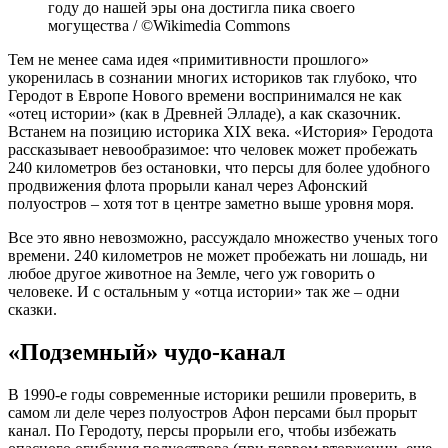
году до нашей эры она достигла пика своего
могущества / ©Wikimedia Commons
Тем не менее сама идея «примитивности прошлого»
укоренилась в сознании многих историков так глубоко, что
Геродот в Европе Нового времени воспринимался не как
«отец истории» (как в Древней Элладе), а как сказочник.
Встанем на позицию историка XIX века. «История» Геродота
рассказывает невообразимое: что человек может пробежать
240 километров без остановки, что персы для более удобного
продвижения флота прорыли канал через Афонский
полуостров – хотя тот в центре заметно выше уровня моря.
Все это явно невозможно, рассуждало множество ученых того
времени. 240 километров не может пробежать ни лошадь, ни
любое другое животное на Земле, чего уж говорить о
человеке. И с остальным у «отца истории» так же – одни
сказки.
«Подземный» чудо-канал
В 1990-е годы современные историки решили проверить, в
самом ли деле через полуостров Афон персами был прорыт
канал. По Геродоту, персы прорыли его, чтобы избежать