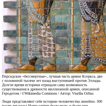
Персидские «бессмертные», лучшая часть армии Ксеркса, две
с половиной тысячи лет назад выступившей против Эллады.
Долгое время историки отрицали саму возможность
существования в древности миллионной армии, описанной
Геродотом / ©Wikimedia Commons / Автор: Visellia Orfius
Люди представляют себе историю человечества линейно. 300
тысяч лет назад Homo sapiens было мало, и были они