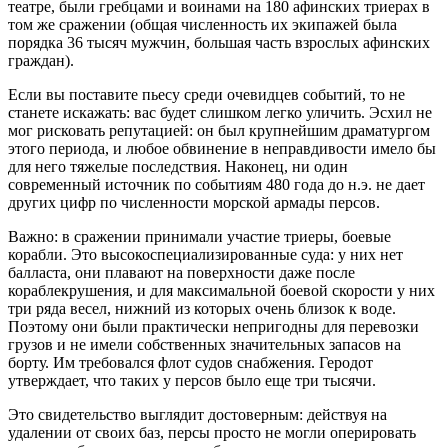
театре, были гребцами и воинами на 180 афинских триерах в
том же сражении (общая численность их экипажей была
порядка 36 тысяч мужчин, большая часть взрослых афинских
граждан).
Если вы поставите пьесу среди очевидцев событий, то не
станете искажать: вас будет слишком легко уличить. Эсхил не
мог рисковать репутацией: он был крупнейшим драматургом
этого периода, и любое обвинение в неправдивости имело бы
для него тяжелые последствия. Наконец, ни один
современный источник по событиям 480 года до н.э. не дает
других цифр по численности морской армады персов.
Важно: в сражении принимали участие триеры, боевые
корабли. Это высокоспециализированные суда: у них нет
балласта, они плавают на поверхности даже после
кораблекрушения, и для максимальной боевой скорости у них
три ряда весел, нижний из которых очень близок к воде.
Поэтому они были практически непригодны для перевозки
грузов и не имели собственных значительных запасов на
борту. Им требовался флот судов снабжения. Геродот
утверждает, что таких у персов было еще три тысячи.
Это свидетельство выглядит достоверным: действуя на
удалении от своих баз, персы просто не могли оперировать