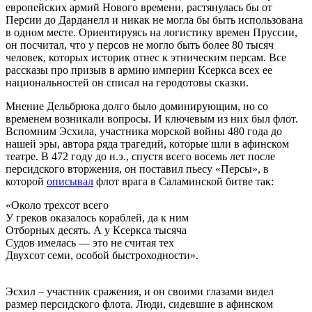
европейских армий Нового времени, растянулась бы от
Персии до Дарданелл и никак не могла бы быть использована
в одном месте. Ориентируясь на логистику времен Пруссии,
он посчитал, что у персов не могло быть более 80 тысяч
человек, которых историк отнес к этническим персам. Все
рассказы про призыв в армию империи Ксеркса всех ее
национальностей он списал на геродотовы сказки.
Мнение Дельбрюка долго было доминирующим, но со
временем возникали вопросы. И ключевым из них был флот.
Вспомним Эсхила, участника морской войны 480 года до
нашей эры, автора ряда трагедий, которые шли в афинском
театре. В 472 году до н.э., спустя всего восемь лет после
персидского вторжения, он поставил пьесу «Персы», в
которой
описывал
флот врага в Саламинской битве так:
«Около трехсот всего
У греков оказалось кораблей, да к ним
Отборных десять. А у Ксеркса тысяча
Судов имелась — это не считая тех
Двухсот семи, особой быстроходности».
Эсхил – участник сражения, и он своими глазами видел
размер персидского флота. Люди, сидевшие в афинском