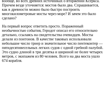
вообще, во всех древних источниках о вторжении Ксеркса.
Причем везде уточняется: мостов было два. Спрашивается,
как в древности можно было быстро построить
многокилометровые мосты через море? И зачем это было
сделано?
На первый вопрос ответить просто. Пораженный
необычностью события, Геродот описал его относительно
детально, ссылаясь на свидетельства очевидцев. Мосты
делали из понтонов. В качестве таковых использовали
небольшое число триер и значительное число пентеконтер —
пятидесятивесельных легких судов с одной гребной палубой.
Это судно длиной в три десятка и шириной не более четырех
метров, с экипажем из 80 человек. Всего на два моста ушло
674 корабля.