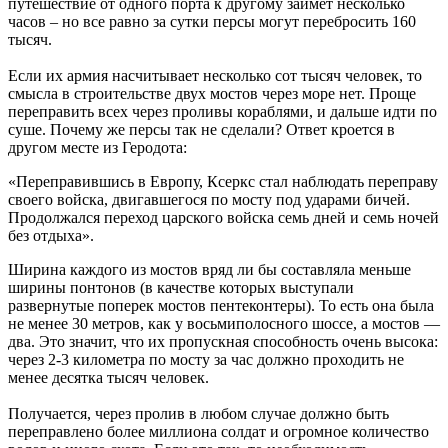
путешествие от одного порта к другому займет несколько
часов – но все равно за сутки персы могут перебросить 160
тысяч.
Если их армия насчитывает несколько сот тысяч человек, то
смысла в строительстве двух мостов через море нет. Проще
переправить всех через проливы кораблями, и дальше идти по
суше. Почему же персы так не сделали? Ответ кроется в
другом месте из Геродота:
«Переправившись в Европу, Ксеркс стал наблюдать переправу
своего войска, двигавшегося по мосту под ударами бичей.
Продолжался переход царского войска семь дней и семь ночей
без отдыха».
Ширина каждого из мостов вряд ли бы составляла меньше
ширины понтонов (в качестве которых выступали
развернутые поперек мостов пентеконтеры). То есть она была
не менее 30 метров, как у восьмиполосного шоссе, а мостов —
два. Это значит, что их пропускная способность очень высока:
через 2-3 километра по мосту за час должно проходить не
менее десятка тысяч человек.
Получается, через пролив в любом случае должно быть
переправлено более миллиона солдат и огромное количество