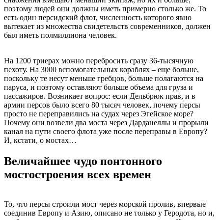
поэтому людей они должны иметь примерно столько же. То
есть один персидский флот, численность которого явно
вытекает из множества свидетельств современников, должен
был иметь полмиллиона человек.
На 1200 триерах можно перебросить сразу 36-тысячную
пехоту. На 3000 вспомогательных кораблях – еще больше,
поскольку те несут меньше гребцов, больше полагаются на
паруса, и поэтому оставляют больше объема для груза и
пассажиров. Возникает вопрос: если Дельбрюк прав, и в
армии персов было всего 80 тысяч человек, почему персы
просто не переправились на судах через Эгейское море?
Почему они возвели два моста через Дарданеллы и прорыли
канал на пути своего флота уже после переправы в Европу?
И, кстати, о мостах…
Величайшее чудо понтонного
мостостроения всех времен
То, что персы строили мост через морской пролив, впервые
соединив Европу и Азию, описано не только у Геродота, но и,