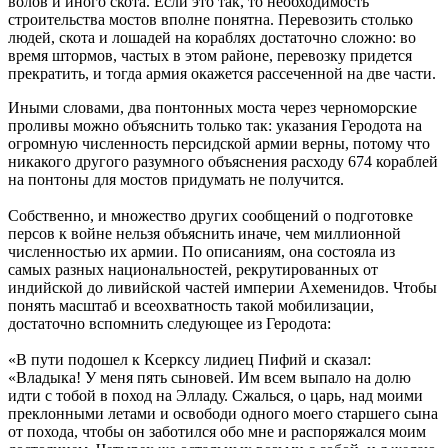
волов и иного скота. Если это так, то необходимость
строительства мостов вполне понятна. Перевозить столько
людей, скота и лошадей на кораблях достаточно сложно: во
время штормов, частых в этом районе, перевозку придется
прекратить, и тогда армия окажется рассеченной на две части.
Иными словами, два понтонных моста через черноморские
проливы можно объяснить только так: указания Геродота на
огромную численность персидской армии верны, потому что
никакого другого разумного объяснения расходу 674 кораблей
на понтоны для мостов придумать не получится.
Собственно, и множество других сообщений о подготовке
персов к войне нельзя объяснить иначе, чем миллионной
численностью их армии. По описаниям, она состояла из
самых разных национальностей, рекрутированных от
индийской до ливийской частей империи Ахеменидов. Чтобы
понять масштаб и всеохватность такой мобилизации,
достаточно вспомнить следующее из Геродота:
«В пути подошел к Ксерксу лидиец Пифий и сказал:
«Владыка! У меня пять сыновей. Им всем выпало на долю
идти с тобой в поход на Элладу. Сжалься, о царь, над моими
преклонными летами и освободи одного моего старшего сына
от похода, чтобы он заботился обо мне и распоряжался моим