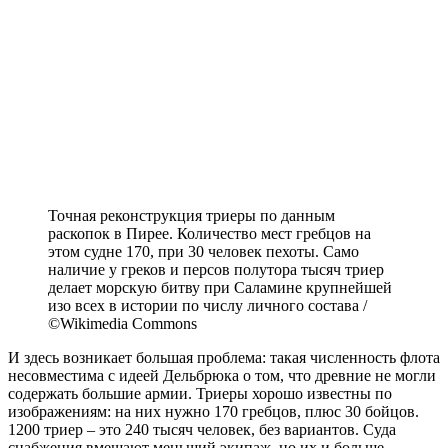
Точная реконструкция триеры по данным
раскопок в Пирее. Количество мест гребцов на
этом судне 170, при 30 человек пехоты. Само
наличие у греков и персов полутора тысяч триер
делает морскую битву при Саламине крупнейшей
изо всех в истории по числу личного состава /
©Wikimedia Commons
И здесь возникает большая проблема: такая численность флота
несовместима с идеей Дельбрюка о том, что древние не могли
содержать большие армии. Триеры хорошо известны по
изображениям: на них нужно 170 гребцов, плюс 30 бойцов.
1200 триер – это 240 тысяч человек, без вариантов. Суда
снабжения вмещают меньший экипаж, но их и больше,