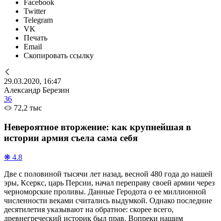
Facebook
Twitter
Telegram
VK
Печать
Email
Скопировать ссылку
29.03.2020, 16:47
Александр Березин
36
72,2 тыс
Невероятное вторжение: как крупнейшая в
истории армия съела сама себя
❋ 4.8
Две с половиной тысячи лет назад, весной 480 года до нашей
эры, Ксеркс, царь Персии, начал переправу своей армии через
черноморские проливы. Данные Геродота о ее миллионной
численности веками считались выдумкой. Однако последние
десятилетия указывают на обратное: скорее всего,
древнегреческий историк был прав. Вопреки нашим