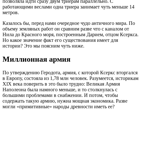
позволяла идти сразу двум триерам параллельно. С
работающими веслами одна триера занимает чуть меньше 14
метров.
Казалось бы, перед нами очередное чудо античного мира. По
объему земляных работ он сравним разве что с каналом от
Нила до Красного моря, построенным Дарием, отцом Ксеркса.
Но какое значение факт его существования имеет для
истории? Это мы поясним чуть ниже.
Миллионная армия
По утверждению Геродота, армия, с которой Ксеркс вторгался
в Европу, состояла из 1,78 млн человек. Разумеется, историкам
XIX века поверить в это было трудно: Великая Армия
Наполеона была намного меньше, и то столкнулась с
большими проблемами в снабжении. И потом, чтобы
содержать такую армию, нужна мощная экономика. Разве
могли «примитивные» народы древности иметь ее?