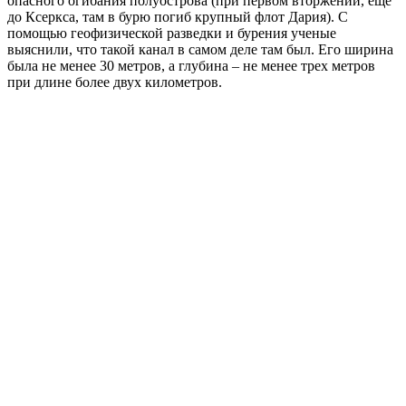
опасного огибания полуострова (при первом вторжении, еще
до Ксеркса, там в бурю погиб крупный флот Дария). С
помощью геофизической разведки и бурения ученые
выяснили, что такой канал в самом деле там был. Его ширина
была не менее 30 метров, а глубина – не менее трех метров
при длине более двух километров.