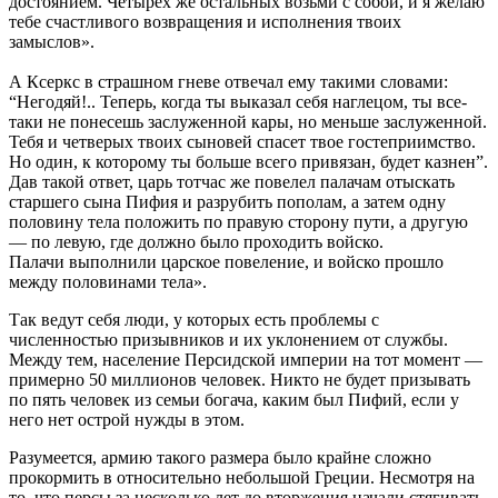
достоянием. Четырех же остальных возьми с собой, и я желаю
тебе счастливого возвращения и исполнения твоих
замыслов».
А Ксеркс в страшном гневе отвечал ему такими словами:
“Негодяй!.. Теперь, когда ты выказал себя наглецом, ты все-
таки не понесешь заслуженной кары, но меньше заслуженной.
Тебя и четверых твоих сыновей спасет твое гостеприимство.
Но один, к которому ты больше всего привязан, будет казнен”.
Дав такой ответ, царь тотчас же повелел палачам отыскать
старшего сына Пифия и разрубить пополам, а затем одну
половину тела положить по правую сторону пути, а другую
— по левую, где должно было проходить войско.
Палачи выполнили царское повеление, и войско прошло
между половинами тела».
Так ведут себя люди, у которых есть проблемы с
численностью призывников и их уклонением от службы.
Между тем, население Персидской империи на тот момент —
примерно 50 миллионов человек. Никто не будет призывать
по пять человек из семьи богача, каким был Пифий, если у
него нет острой нужды в этом.
Разумеется, армию такого размера было крайне сложно
прокормить в относительно небольшой Греции. Несмотря на
то, что персы за несколько лет до вторжения начали стягивать