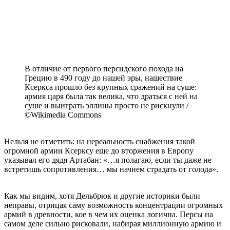
В отличие от первого персидского похода на
Грецию в 490 году до нашей эры, нашествие
Ксеркса прошло без крупных сражений на суше:
армия царя была так велика, что драться с ней на
суше и выиграть эллины просто не рискнули /
©Wikimedia Commons
Нельзя не отметить: на нереальность снабжения такой
огромной армии Ксерксу еще до вторжения в Европу
указывал его дядя Артабан: «…я полагаю, если ты даже не
встретишь сопротивления… мы начнем страдать от голода».
Как мы видим, хотя Дельбрюк и другие историки были
неправы, отрицая саму возможность концентрации огромных
армий в древности, кое в чем их оценка логична. Персы на
самом деле сильно рисковали, набирая миллионную армию и