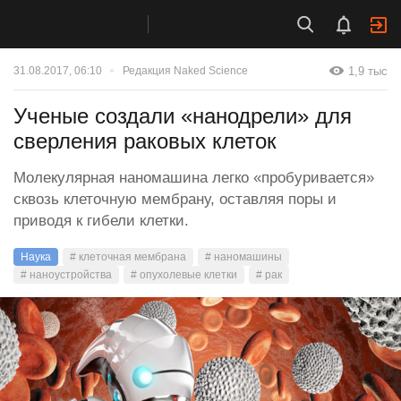
1,9 тыс
31.08.2017, 06:10
Редакция Naked Science
Ученые создали «нанодрели» для
сверления раковых клеток
Молекулярная наномашина легко «пробуривается»
сквозь клеточную мембрану, оставляя поры и
приводя к гибели клетки.
Наука
# клеточная мембрана
# наномашины
# наноустройства
# опухолевые клетки
# рак