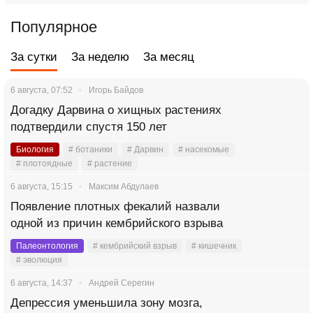
Популярное
За сутки
За неделю
За месяц
6 августа, 07:52
Игорь Байдов
Догадку Дарвина о хищных растениях
подтвердили спустя 150 лет
Биология
# ботаники
# Дарвин
# насекомые
# плотоядные
# растение
6 августа, 15:15
Максим Абдулаев
Появление плотных фекалий назвали
одной из причин кембрийского взрыва
Палеонтология
# кембрийский взрыв
# кишечник
# эволюция
6 августа, 14:37
Андрей Серегин
Депрессия уменьшила зону мозга,