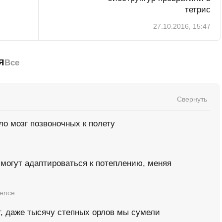
тетрис
27.10.2016, 15:47
я
Все
Свернуть
о мозг позвоночных к полету
могут адаптироваться к потеплению, меняя
ience
т, даже тысячу степных орлов мы сумели