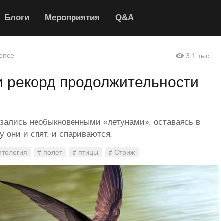
Блоги
Мероприятия
Q&A
ence
3,1 тыс
и рекорд продолжительности
зались необыкновенными «летунами», оставаясь в
у они и спят, и спариваются.
итология
# полет
# птицы
# Стриж