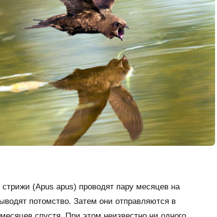
 стрижи (
Apus apus
) проводят пару месяцев на
ыводят потомство. Затем они отправляются в
есяцев спустя. При этом неизвестно ни одного