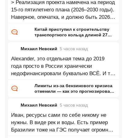
> Реализация проекта намечена на период
15-го пятилетнего плана (2026–2030 годы).
Наверное, опечатка, и должно быть 2026-
2040?
Китай приступил к строительству
транспортного кольца длиной 27
тысяч километров
Михаил Невский
5 часов
назад
Alexander, это отдельная тема до 2019
года просто в России хранически
недофинансировали буквально ВСЁ. И то
что экономика росла в 2022-2023 это
Лимиты из-за бензинового кризиса
отчасти
отменили — как это прогнозировал
ранее Naked Science
Михаил Невский
5 часов
назад
Иван, ресурсы сами по себе никому не
нужны. В виде рек и воды. Есть пример
Бразилии тоже на ГЭС получает огромную
долю электричества только живёт