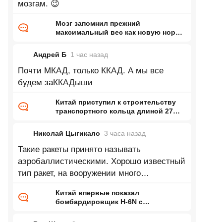
мозгам. 😉
Мозг запомнил прежний
максимальный вес как новую норму
и заставил организм вернуться к
нему
Андрей Б
1 час
назад
Почти МКАД, только ККАД. А мы все
будем заККАДыши
Китай приступил к строительству
транспортного кольца длиной 27
тысяч километров
Николай Цыгикало
3 часа
назад
Такие ракеты принято называть
аэробаллистическими. Хорошо известный
тип ракет, на вооружении много
десятилетий.
Китай впервые показал
бомбардировщик H-6N с
предполагаемой
аэробаллистической ракетой