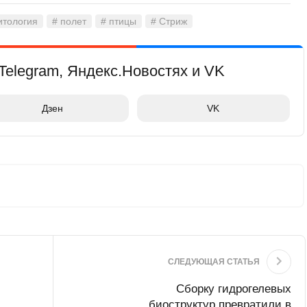
итология
# полет
# птицы
# Стриж
Telegram, Яндекс.Новостях и VK
Дзен
VK
СЛЕДУЮЩАЯ СТАТЬЯ
Сборку гидрогелевых
биоструктур превратили в