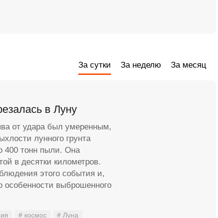
За сутки
За неделю
За месяц
резалась в Луну
ыва от удара был умеренным,
рыхлости лунного грунта
о 400 тонн пыли. Она
той в десятки километров.
блюдения этого события и,
то особенности выброшенного
мия
# космос
# Луна