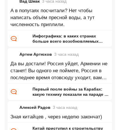
Вад Шмак
3 часа
назад
А в попугаях посчитали? Нет чтобы
написать объём пресной воды, а тут
численность приплили.
Инфографика: в каких странах
больше всего возобновляемых
запасов пресной воды на одного
жителя
Артем Артюхов
3 часа
назад
Да вы достали! Россия уйдет, Армении не
станет! Вы одного не поймете, Россия в
последнее время отовсюду уходит, вам
никому, ни о чем это не говорит??!
Первый после войны за Карабах:
какую технику показали на параде в
Армении
Алексей Радов
3 часа
назад
Зная китайцев , через неделю закончат)
Китай приступил к строительству