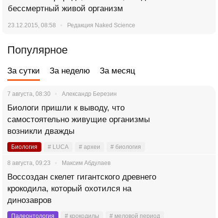
бессмертный живой организм
23.12.2015, 08:58
Редакция Naked Science
Популярное
За сутки
За неделю
За месяц
7 августа, 08:30
Александр Березин
Биологи пришли к выводу, что
самостоятельно живущие организмы
возникли дважды
Биология
# LUCA
# археи
# биология
8 августа, 09:23
Максим Абдулаев
Воссоздан скелет гигантского древнего
крокодила, который охотился на
динозавров
Палеонтология
# крокодилы
# меловой период