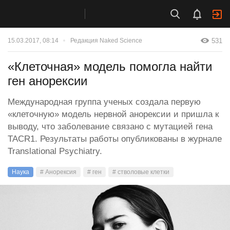
531
15.03.2017, 08:14
Редакция Naked Science
«Клеточная» модель помогла найти
ген анорексии
Международная группа ученых создала первую
«клеточную» модель нервной анорексии и пришла к
выводу, что заболевание связано с мутацией гена
TACR1. Результаты работы опубликованы в журнале
Translational Psychiatry.
Наука
# Анорексия
# ген
# стволовые клетки