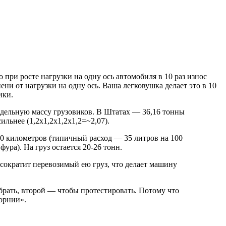
то при росте нагрузки на одну ось автомобиля в 10 раз износ
ени от нагрузки на одну ось. Ваша легковушка делает это в 10
ики.
едельную массу грузовиков. В Штатах — 36,16 тонны
ильнее (1,2х1,2х1,2х1,2=~2,07).
00 километров (типичный расход — 35 литров на 100
ура). На груз остается 20-26 тонн.
 сократит перевозимый ею груз, что делает машину
брать, второй — чтобы протестировать. Потому что
форнии».