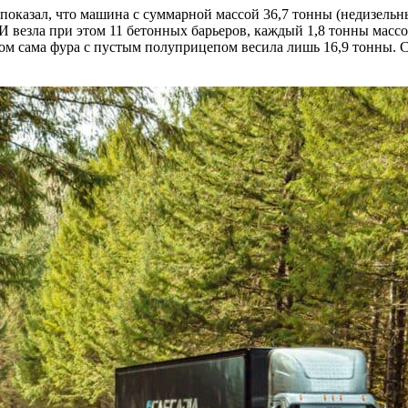
 показал, что машина с суммарной массой 36,7 тонны (недизел
И везла при этом 11 бетонных барьеров, каждый 1,8 тонны масс
том сама фура с пустым полуприцепом весила лишь 16,9 тонны. С