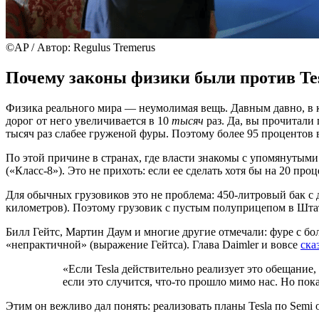
©AP / Автор: Regulus Tremerus
Почему законы физики были против Tes
Физика реального мира — неумолимая вещь. Давным давно, в 
дорог от него увеличивается в 10
тысяч
раз. Да, вы прочитали 
тысяч раз слабее груженой фуры. Поэтому более 95 процентов 
По этой причине в странах, где власти знакомы с упомянутым
(«Класс-8»). Это не прихоть: если ее сделать хотя бы на 20 про
Для обычных грузовиков это не проблема: 450-литровый бак с 
километров). Поэтому грузовик с пустым полуприцепом в Штатах
Билл Гейтс, Мартин Даум и многие другие отмечали: фуре с б
«непрактичной» (выражение Гейтса). Глава Daimler и вовсе
ска
«Если Tesla действительно реализует это обещание
если это случится, что-то прошло мимо нас. Но по
Этим он вежливо дал понять: реализовать планы Tesla по Semi