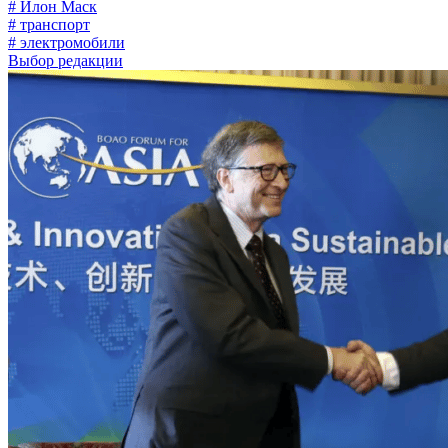
# Илон Маск
# транспорт
# электромобили
Выбор редакции