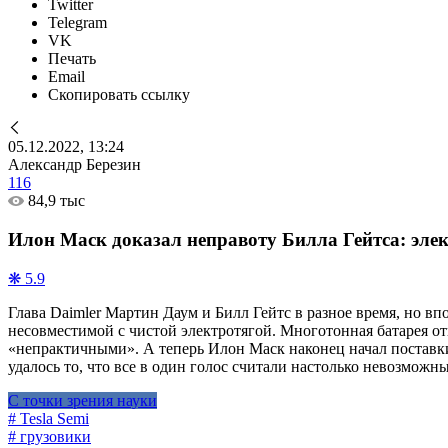
Twitter
Telegram
VK
Печать
Email
Скопировать ссылку
05.12.2022, 13:24
Александр Березин
116
84,9 тыс
Илон Маск доказал неправоту Билла Гейтса: эле
❋ 5.9
Глава Daimler Мартин Даум и Билл Гейтс в разное время, но 
несовместимой с чистой электротягой. Многотонная батарея от
«непрактичными». А теперь Илон Маск наконец начал поставки
удалось то, что все в один голос считали настолько невозмож
С точки зрения науки
# Tesla Semi
# грузовики