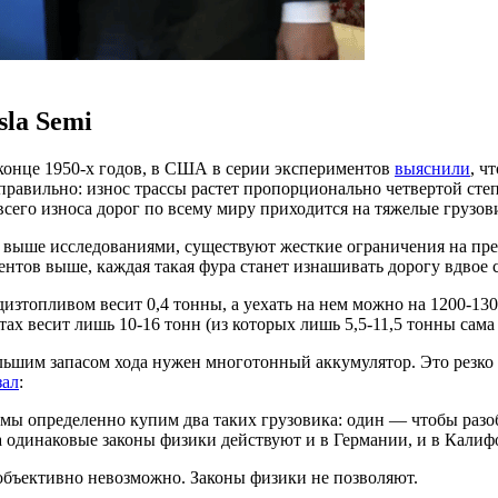
la Semi
конце 1950-х годов, в США в серии экспериментов
выяснили
, ч
правильно: износ трассы растет пропорционально четвертой степ
всего износа дорог по всему миру приходится на тяжелые грузов
и выше исследованиями, существуют жесткие ограничения на пр
центов выше, каждая такая фура станет изнашивать дорогу вдвое с
дизтопливом весит 0,4 тонны, а уехать на нем можно на 1200-13
 весит лишь 10-16 тонн (из которых лишь 5,5-11,5 тонны сама ф
ольшим запасом хода нужен многотонный аккумулятор. Это резко
зал
:
, мы определенно купим два таких грузовика: один — чтобы разо
ка одинаковые законы физики действуют и в Германии, и в Кали
 объективно невозможно. Законы физики не позволяют.