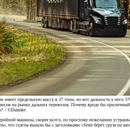
 он имеет предельную массу в 37 тонн, но вот дальность у него 
 шансов на рынке дальних перевозок. Почему вроде бы приличны
а? / ©Daimler
ерийной машины, скорее всего, по простому нежеланию устраива
тно, что газеты вышли бы с заголовками «Semi берет груза на ш