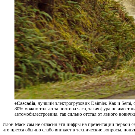
eCascadia
, лучший электрогрузовик Daimler. Как и Semi,
80% можно только за полтора часа, такая фура не имеет
автомобилестроения, так сильно отстал от явного новичк
Илон Маск сам не огласил эти цифры на презентации первой с
что пресса обычно слабо вникает в технические вопросы, поня