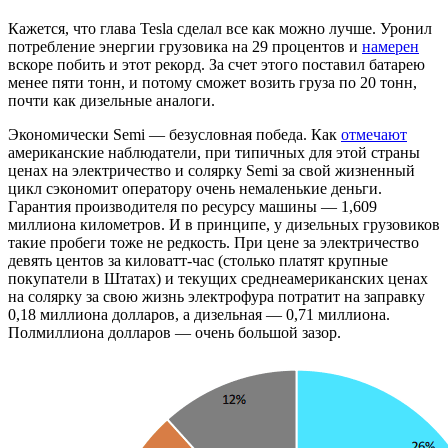
Кажется, что глава Tesla сделал все как можно лучше. Уронил
потребление энергии грузовика на 29 процентов и
намерен
вскоре побить и этот рекорд. За счет этого поставил батарею
менее пяти тонн, и потому сможет возить груза по 20 тонн,
почти как дизельные аналоги.
Экономически Semi — безусловная победа. Как
отмечают
американские наблюдатели, при типичных для этой страны
ценах на электричество и солярку Semi за свой жизненный
цикл сэкономит оператору очень немаленькие деньги.
Гарантия производителя по ресурсу машины — 1,609
миллиона километров. И в принципе, у дизельных грузовиков
такие пробеги тоже не редкость. При цене за электричество
девять центов за киловатт-час (столько платят крупные
покупатели в Штатах) и текущих среднеамериканских ценах
на солярку за свою жизнь электрофура потратит на заправку
0,18 миллиона долларов, а дизельная — 0,71 миллиона.
Полмиллиона долларов — очень большой зазор.