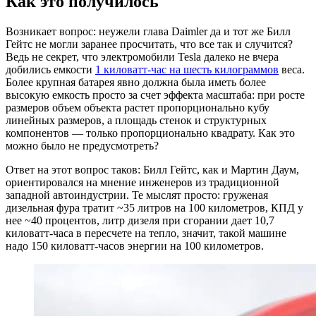
Как это получилось
Возникает вопрос: неужели глава Daimler да и тот же Билл
Гейтс не могли заранее просчитать, что все так и случится?
Ведь не секрет, что электромобили Tesla далеко не вчера
добились емкости
1 киловатт-час на шесть килограммов
веса.
Более крупная батарея явно должна была иметь более
высокую емкость просто за счет эффекта масштаба: при росте
размеров объем объекта растет пропорционально кубу
линейных размеров, а площадь стенок и структурных
компонентов — только пропорционально квадрату. Как это
можно было не предусмотреть?
Ответ на этот вопрос таков: Билл Гейтс, как и Мартин Даум,
ориентировался на мнение инженеров из традиционной
западной автоиндустрии. Те мыслят просто: груженая
дизельная фура тратит ~35 литров на 100 километров, КПД у
нее ~40 процентов, литр дизеля при сгорании дает 10,7
киловатт-часа в пересчете на тепло, значит, такой машине
надо 150 киловатт-часов энергии на 100 километров.