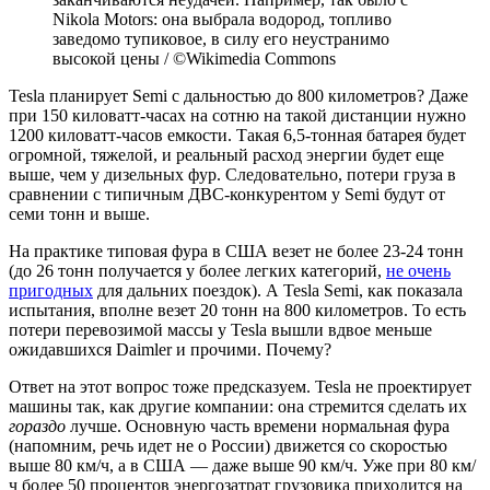
Nikola Motors: она выбрала водород, топливо
заведомо тупиковое, в силу его неустранимо
высокой цены / ©Wikimedia Commons
Tesla планирует Semi c дальностью до 800 километров? Даже
при 150 киловатт-часах на сотню на такой дистанции нужно
1200 киловатт-часов емкости. Такая 6,5-тонная батарея будет
огромной, тяжелой, и реальный расход энергии будет еще
выше, чем у дизельных фур. Следовательно, потери груза в
сравнении с типичным ДВС-конкурентом у Semi будут от
семи тонн и выше.
На практике типовая фура в США везет не более 23-24 тонн
(до 26 тонн получается у более легких категорий,
не очень
пригодных
для дальних поездок). А Tesla Semi, как показала
испытания, вполне везет 20 тонн на 800 километров. То есть
потери перевозимой массы у Tesla вышли вдвое меньше
ожидавшихся Daimler и прочими. Почему?
Ответ на этот вопрос тоже предсказуем. Tesla не проектирует
машины так, как другие компании: она стремится сделать их
гораздо
лучше. Основную часть времени нормальная фура
(напомним, речь идет не о России) движется со скоростью
выше 80 км/ч, а в США — даже выше 90 км/ч. Уже при 80 км/
ч более 50 процентов энергозатрат грузовика приходится на