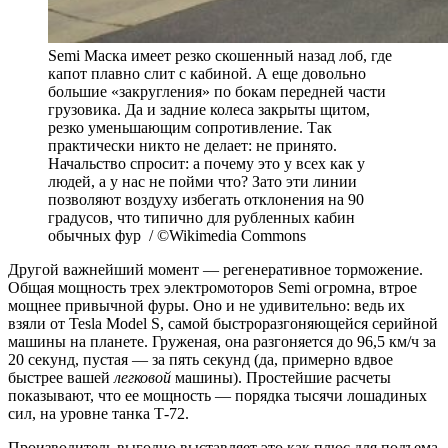
Semi Маска имеет резко скошенный назад лоб, где
капот плавно слит с кабиной. А еще довольно
большие «закругления» по бокам передней части
грузовика. Да и задние колеса закрыты щитом,
резко уменьшающим сопротивление. Так
практически никто не делает: не принято.
Начальство спросит: а почему это у всех как у
людей, а у нас не пойми что? Зато эти линии
позволяют воздуху избегать отклонения на 90
градусов, что типично для рубленных кабин
обычных фур / ©Wikimedia Commons
Другой важнейший момент — регенеративное торможение.
Общая мощность трех электромоторов Semi огромна, втрое
мощнее привычной фуры. Оно и не удивительно: ведь их
взяли от Tesla Model S, самой быстроразгоняющейся серийной
машины на планете. Груженая, она разгоняется до 96,5 км/ч за
20 секунд, пустая — за пять секунд (да, примерно вдвое
быстрее вашей
легковой
машины). Простейшие расчеты
показывают, что ее мощность — порядка тысячи лошадиных
сил, на уровне танка Т-72.
Производитель выгодно выставляет это как плюс для подъема