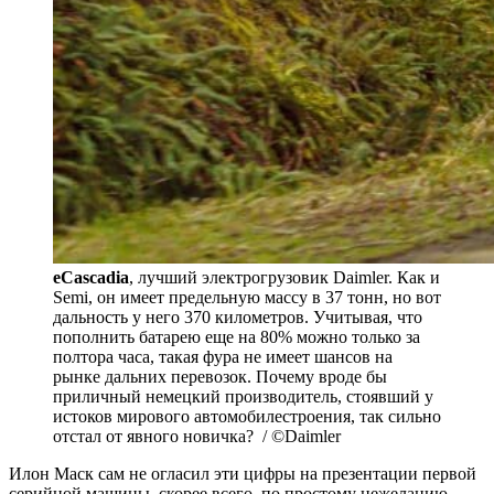
eCascadia
, лучший электрогрузовик Daimler. Как и
Semi, он имеет предельную массу в 37 тонн, но вот
дальность у него 370 километров. Учитывая, что
пополнить батарею еще на 80% можно только за
полтора часа, такая фура не имеет шансов на
рынке дальних перевозок. Почему вроде бы
приличный немецкий производитель, стоявший у
истоков мирового автомобилестроения, так сильно
отстал от явного новичка? / ©Daimler
Илон Маск сам не огласил эти цифры на презентации первой
серийной машины, скорее всего, по простому нежеланию