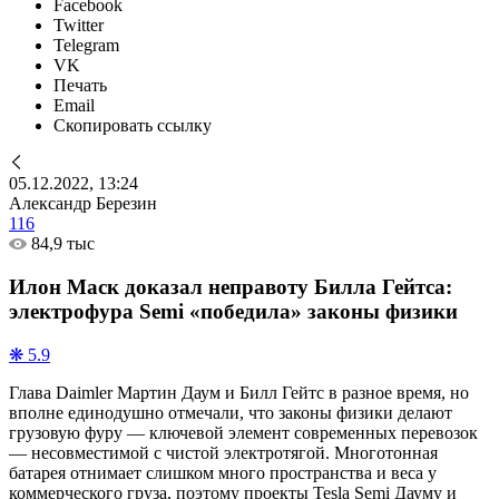
Facebook
Twitter
Telegram
VK
Печать
Email
Скопировать ссылку
05.12.2022, 13:24
Александр Березин
116
84,9 тыс
Илон Маск доказал неправоту Билла Гейтса:
электрофура Semi «победила» законы физики
❋ 5.9
Глава Daimler Мартин Даум и Билл Гейтс в разное время, но
вполне единодушно отмечали, что законы физики делают
грузовую фуру — ключевой элемент современных перевозок
— несовместимой с чистой электротягой. Многотонная
батарея отнимает слишком много пространства и веса у
коммерческого груза, поэтому проекты Tesla Semi Дауму и