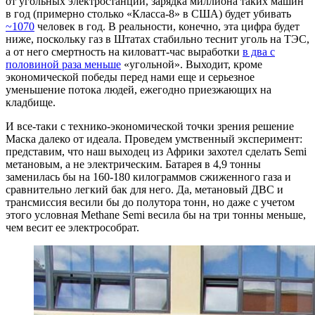
от угольных электростанций, зарядка миллиона таких машин
в год (примерно столько «Класса-8» в США) будет убивать
~1070
человек в год. В реальности, конечно, эта цифра будет
ниже, поскольку газ в Штатах стабильно теснит уголь на ТЭС,
а от него смертность на киловатт-час выработки
в два с
половиной раза меньше
«угольной». Выходит, кроме
экономической победы перед нами еще и серьезное
уменьшение потока людей, ежегодно приезжающих на
кладбище.
И все-таки с технико-экономической точки зрения решение
Маска далеко от идеала. Проведем умственный эксперимент:
представим, что наш выходец из Африки захотел сделать Semi
метановым, а не электрическим. Батарея в 4,9 тонны
заменилась бы на 160-180 килограммов сжиженного газа и
сравнительно легкий бак для него. Да, метановый ДВС и
трансмиссия весили бы до полутора тонн, но даже с учетом
этого условная Methane Semi весила бы на три тонны меньше,
чем весит ее электрособрат.