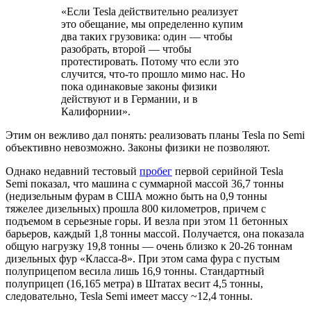
«Если Tesla действительно реализует
это обещание, мы определенно купим
два таких грузовика: один — чтобы
разобрать, второй — чтобы
протестировать. Потому что если это
случится, что-то прошло мимо нас. Но
пока одинаковые законы физики
действуют и в Германии, и в
Калифорнии».
Этим он вежливо дал понять: реализовать планы Tesla по Semi
объективно невозможно. Законы физики не позволяют.
Однако недавний тестовый
пробег
первой серийной Tesla
Semi показал, что машина с суммарной массой 36,7 тонны
(недизельным фурам в США можно быть на 0,9 тонны
тяжелее дизельных) прошла 800 километров, причем с
подъемом в серьезные горы. И везла при этом 11 бетонных
барьеров, каждый 1,8 тонны массой. Получается, она показала
общую нагрузку 19,8 тонны — очень близко к 20-26 тоннам
дизельных фур «Класса-8». При этом сама фура с пустым
полуприцепом весила лишь 16,9 тонны. Стандартный
полуприцеп (16,165 метра) в Штатах весит 4,5 тонны,
следовательно, Tesla Semi имеет массу ~12,4 тонны.