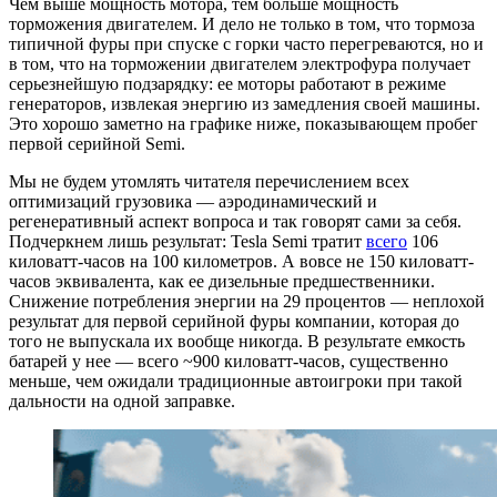
Чем выше мощность мотора, тем больше мощность
торможения двигателем. И дело не только в том, что тормоза
типичной фуры при спуске с горки часто перегреваются, но и
в том, что на торможении двигателем электрофура получает
серьезнейшую подзарядку: ее моторы работают в режиме
генераторов, извлекая энергию из замедления своей машины.
Это хорошо заметно на графике ниже, показывающем пробег
первой серийной Semi.
Мы не будем утомлять читателя перечислением всех
оптимизаций грузовика — аэродинамический и
регенеративный аспект вопроса и так говорят сами за себя.
Подчеркнем лишь результат: Tesla Semi тратит
всего
106
киловатт-часов на 100 километров. А вовсе не 150 киловатт-
часов эквивалента, как ее дизельные предшественники.
Снижение потребления энергии на 29 процентов — неплохой
результат для первой серийной фуры компании, которая до
того не выпускала их вообще никогда. В результате емкость
батарей у нее — всего ~900 киловатт-часов, существенно
меньше, чем ожидали традиционные автоигроки при такой
дальности на одной заправке.