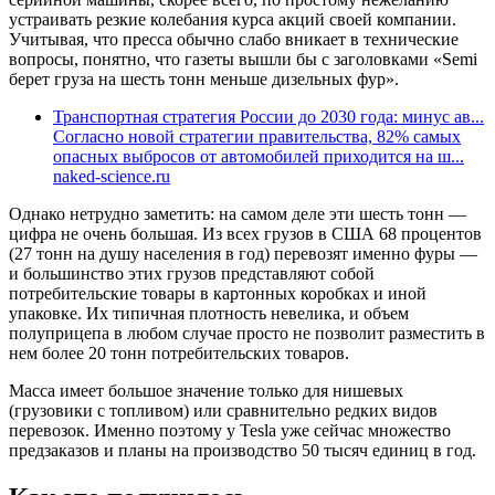
устраивать резкие колебания курса акций своей компании.
Учитывая, что пресса обычно слабо вникает в технические
вопросы, понятно, что газеты вышли бы с заголовками «Semi
берет груза на шесть тонн меньше дизельных фур».
Транспортная стратегия России до 2030 года: минус ав...
Согласно новой стратегии правительства, 82% самых
опасных выбросов от автомобилей приходится на ш...
naked-science.ru
Однако нетрудно заметить: на самом деле эти шесть тонн —
цифра не очень большая. Из всех грузов в США 68 процентов
(27 тонн на душу населения в год) перевозят именно фуры —
и большинство этих грузов представляют собой
потребительские товары в картонных коробках и иной
упаковке. Их типичная плотность невелика, и объем
полуприцепа в любом случае просто не позволит разместить в
нем более 20 тонн потребительских товаров.
Масса имеет большое значение только для нишевых
(грузовики с топливом) или сравнительно редких видов
перевозок. Именно поэтому у Tesla уже сейчас множество
предзаказов и планы на производство 50 тысяч единиц в год.