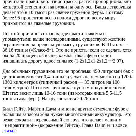
прочитали правильно: износ трассы растет пропорционально
четвертой степени от нагрузки на одну ось. Ваша легковушка
делает это в 10 тысяч раз слабее груженой фуры. Поэтому
более 95 процентов всего износа дорог по всему миру
приходится на тяжелые грузовики.
По этой причине в странах, где власти знакомы с
упомянутыми выше исследованиями, существуют жесткие
ограничения на предельную массу грузовиков. В Штатах —
36,16 тонны («Класс-8»). Это не прихоть: если ее сделать хотя
бы на 20 процентов выше, каждая такая фура станет
изнашивать дорогу вдвое сильнее (1,2х1,2х1,2х1,2=~2,07).
Для обычных грузовиков это не проблема: 450-литровый бак с
дизтопливом весит 0,4 тонны, а уехать на нем можно на 1200-
1300 километров (типичный расход — 35 литров на 100
километров). Поэтому грузовик с пустым полуприцепом в
Штатах весит лишь 10-16 тонн (из которых лишь 5,5-11,5
тонны сама фура). На груз остается 20-26 тонн.
Билл Гейтс, Мартин Даум и многие другие отмечали: фуре с
большим запасом хода нужен многотонный аккумулятор. Это
резко сократит перевозимый ею груз, что делает машину
«непрактичной» (выражение Гейтса). Глава Daimler и вовсе
сказал
: