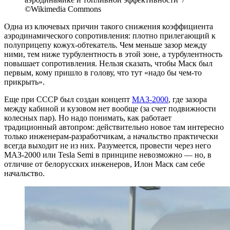
©Wikimedia Commons
Одна из ключевых причин такого снижения коэффициента
аэродинамического сопротивления: плотно прилегающий к
полуприцепу кожух-обтекатель. Чем меньше зазор между
ними, тем ниже турбулентность в этой зоне, а турбулентность
повышает сопротивления. Нельзя сказать, чтобы Маск был
первым, кому пришло в голову, что тут «надо бы чем-то
прикрыть».
Еще при СССР был создан концепт
МАЗ-2000
, где зазора
между кабиной и кузовом нет вообще (за счет подвижности
колесных пар). Но надо понимать, как работает
традиционный автопром: действительно новое там интересно
только инженерам-разработчикам, а начальство практически
всегда выходит не из них. Разумеется, провести через него
МАЗ-2000 или Tesla Semi в принципе невозможно — но, в
отличие от белорусских инженеров, Илон Маск сам себе
начальство.