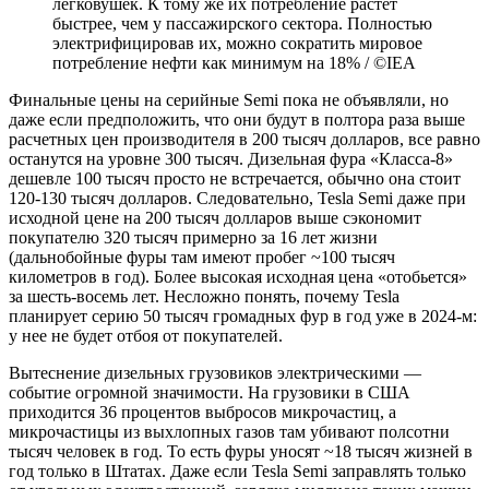
легковушек. К тому же их потребление растет
быстрее, чем у пассажирского сектора. Полностью
электрифицировав их, можно сократить мировое
потребление нефти как минимум на 18% / ©IEA
Финальные цены на серийные Semi пока не объявляли, но
даже если предположить, что они будут в полтора раза выше
расчетных цен производителя в 200 тысяч долларов, все равно
останутся на уровне 300 тысяч. Дизельная фура «Класса-8»
дешевле 100 тысяч просто не встречается, обычно она стоит
120-130 тысяч долларов. Следовательно, Tesla Semi даже при
исходной цене на 200 тысяч долларов выше сэкономит
покупателю 320 тысяч примерно за 16 лет жизни
(дальнобойные фуры там имеют пробег ~100 тысяч
километров в год). Более высокая исходная цена «отобьется»
за шесть-восемь лет. Несложно понять, почему Tesla
планирует серию 50 тысяч громадных фур в год уже в 2024-м:
у нее не будет отбоя от покупателей.
Вытеснение дизельных грузовиков электрическими —
событие огромной значимости. На грузовики в США
приходится 36 процентов выбросов микрочастиц, а
микрочастицы из выхлопных газов там убивают полсотни
тысяч человек в год. То есть фуры уносят ~18 тысяч жизней в
год только в Штатах. Даже если Tesla Semi заправлять только