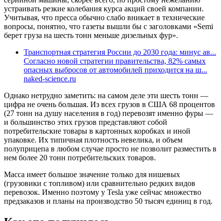
устраивать резкие колебания курса акций своей компании.
Учитывая, что пресса обычно слабо вникает в технические
вопросы, понятно, что газеты вышли бы с заголовками «Semi
берет груза на шесть тонн меньше дизельных фур».
Транспортная стратегия России до 2030 года: минус ав...
Согласно новой стратегии правительства, 82% самых
опасных выбросов от автомобилей приходится на ш...
naked-science.ru
Однако нетрудно заметить: на самом деле эти шесть тонн —
цифра не очень большая. Из всех грузов в США 68 процентов
(27 тонн на душу населения в год) перевозят именно фуры —
и большинство этих грузов представляют собой
потребительские товары в картонных коробках и иной
упаковке. Их типичная плотность невелика, и объем
полуприцепа в любом случае просто не позволит разместить в
нем более 20 тонн потребительских товаров.
Масса имеет большое значение только для нишевых
(грузовики с топливом) или сравнительно редких видов
перевозок. Именно поэтому у Tesla уже сейчас множество
предзаказов и планы на производство 50 тысяч единиц в год.