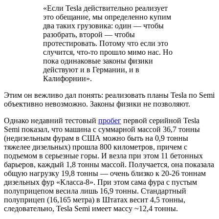
«Если Tesla действительно реализует
это обещание, мы определенно купим
два таких грузовика: один — чтобы
разобрать, второй — чтобы
протестировать. Потому что если это
случится, что-то прошло мимо нас. Но
пока одинаковые законы физики
действуют и в Германии, и в
Калифорнии».
Этим он вежливо дал понять: реализовать планы Tesla по Semi
объективно невозможно. Законы физики не позволяют.
Однако недавний тестовый
пробег
первой серийной Tesla
Semi показал, что машина с суммарной массой 36,7 тонны
(недизельным фурам в США можно быть на 0,9 тонны
тяжелее дизельных) прошла 800 километров, причем с
подъемом в серьезные горы. И везла при этом 11 бетонных
барьеров, каждый 1,8 тонны массой. Получается, она показала
общую нагрузку 19,8 тонны — очень близко к 20-26 тоннам
дизельных фур «Класса-8». При этом сама фура с пустым
полуприцепом весила лишь 16,9 тонны. Стандартный
полуприцеп (16,165 метра) в Штатах весит 4,5 тонны,
следовательно, Tesla Semi имеет массу ~12,4 тонны.