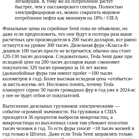
легковушек. К тому же их потребление растет
быстрее, чем у пассажирского сектора. Полностью
электрифицировав их, можно сократить мировое
потребление нефти как минимум на 18% / ©IEA
Финальные цены на серийные Semi пока не объявляли, но
даже если предположить, что они будут в полтора раза выше
расчетных цен производителя в 200 тысяч долларов, все равно
останутся на уровне 300 тысяч. Дизельная фура «Класса-8»
дешевле 100 тысяч просто не встречается, обычно она стоит
120-130 тысяч долларов. Следовательно, Tesla Semi даже при
исходной цене на 200 тысяч долларов выше сэкономит
покупателю 320 тысяч примерно за 16 лет жизни
(дальнобойные фуры там имеют пробег ~100 тысяч
километров в год). Более высокая исходная цена «отобьется»
за шесть-восемь лет. Несложно понять, почему Tesla
планирует серию 50 тысяч громадных фур в год уже в 2024-м:
у нее не будет отбоя от покупателей.
Вытеснение дизельных грузовиков электрическими —
событие огромной значимости. На грузовики в США
приходится 36 процентов выбросов микрочастиц, а
микрочастицы из выхлопных газов там убивают полсотни
тысяч человек в год. То есть фуры уносят ~18 тысяч жизней в
год только в Штатах. Даже если Tesla Semi заправлять только