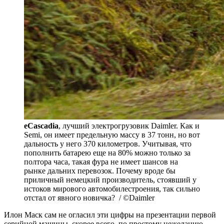
eCascadia
, лучший электрогрузовик Daimler. Как и
Semi, он имеет предельную массу в 37 тонн, но вот
дальность у него 370 километров. Учитывая, что
пополнить батарею еще на 80% можно только за
полтора часа, такая фура не имеет шансов на
рынке дальних перевозок. Почему вроде бы
приличный немецкий производитель, стоявший у
истоков мирового автомобилестроения, так сильно
отстал от явного новичка? / ©Daimler
Илон Маск сам не огласил эти цифры на презентации первой
серийной машины, скорее всего, по простому нежеланию