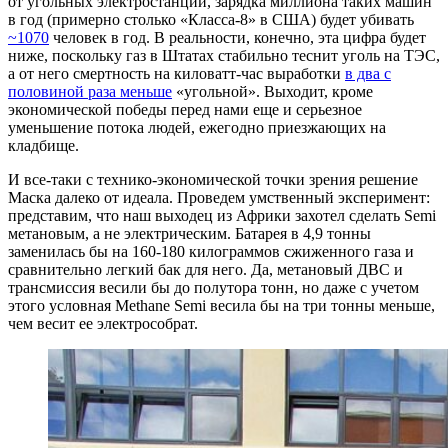
от угольных электростанций, зарядка миллиона таких машин
в год (примерно столько «Класса-8» в США) будет убивать
~1070
человек в год. В реальности, конечно, эта цифра будет
ниже, поскольку газ в Штатах стабильно теснит уголь на ТЭС,
а от него смертность на киловатт-час выработки
в два с
половиной раза меньше
«угольной». Выходит, кроме
экономической победы перед нами еще и серьезное
уменьшение потока людей, ежегодно приезжающих на
кладбище.
И все-таки с технико-экономической точки зрения решение
Маска далеко от идеала. Проведем умственный эксперимент:
представим, что наш выходец из Африки захотел сделать Semi
метановым, а не электрическим. Батарея в 4,9 тонны
заменилась бы на 160-180 килограммов сжиженного газа и
сравнительно легкий бак для него. Да, метановый ДВС и
трансмиссия весили бы до полутора тонн, но даже с учетом
этого условная Methane Semi весила бы на три тонны меньше,
чем весит ее электрособрат.