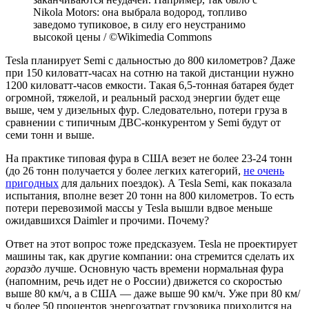
Nikola Motors: она выбрала водород, топливо
заведомо тупиковое, в силу его неустранимо
высокой цены / ©Wikimedia Commons
Tesla планирует Semi c дальностью до 800 километров? Даже
при 150 киловатт-часах на сотню на такой дистанции нужно
1200 киловатт-часов емкости. Такая 6,5-тонная батарея будет
огромной, тяжелой, и реальный расход энергии будет еще
выше, чем у дизельных фур. Следовательно, потери груза в
сравнении с типичным ДВС-конкурентом у Semi будут от
семи тонн и выше.
На практике типовая фура в США везет не более 23-24 тонн
(до 26 тонн получается у более легких категорий,
не очень
пригодных
для дальних поездок). А Tesla Semi, как показала
испытания, вполне везет 20 тонн на 800 километров. То есть
потери перевозимой массы у Tesla вышли вдвое меньше
ожидавшихся Daimler и прочими. Почему?
Ответ на этот вопрос тоже предсказуем. Tesla не проектирует
машины так, как другие компании: она стремится сделать их
гораздо
лучше. Основную часть времени нормальная фура
(напомним, речь идет не о России) движется со скоростью
выше 80 км/ч, а в США — даже выше 90 км/ч. Уже при 80 км/
ч более 50 процентов энергозатрат грузовика приходится на