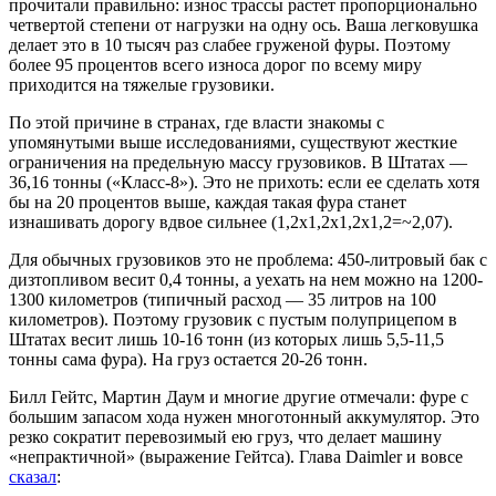
прочитали правильно: износ трассы растет пропорционально
четвертой степени от нагрузки на одну ось. Ваша легковушка
делает это в 10 тысяч раз слабее груженой фуры. Поэтому
более 95 процентов всего износа дорог по всему миру
приходится на тяжелые грузовики.
По этой причине в странах, где власти знакомы с
упомянутыми выше исследованиями, существуют жесткие
ограничения на предельную массу грузовиков. В Штатах —
36,16 тонны («Класс-8»). Это не прихоть: если ее сделать хотя
бы на 20 процентов выше, каждая такая фура станет
изнашивать дорогу вдвое сильнее (1,2х1,2х1,2х1,2=~2,07).
Для обычных грузовиков это не проблема: 450-литровый бак с
дизтопливом весит 0,4 тонны, а уехать на нем можно на 1200-
1300 километров (типичный расход — 35 литров на 100
километров). Поэтому грузовик с пустым полуприцепом в
Штатах весит лишь 10-16 тонн (из которых лишь 5,5-11,5
тонны сама фура). На груз остается 20-26 тонн.
Билл Гейтс, Мартин Даум и многие другие отмечали: фуре с
большим запасом хода нужен многотонный аккумулятор. Это
резко сократит перевозимый ею груз, что делает машину
«непрактичной» (выражение Гейтса). Глава Daimler и вовсе
сказал
: