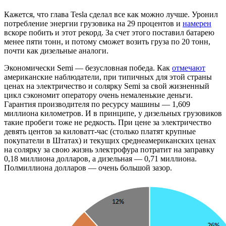
Кажется, что глава Tesla сделал все как можно лучше. Уронил
потребление энергии грузовика на 29 процентов и
намерен
вскоре побить и этот рекорд. За счет этого поставил батарею
менее пяти тонн, и потому сможет возить груза по 20 тонн,
почти как дизельные аналоги.
Экономически Semi — безусловная победа. Как
отмечают
американские наблюдатели, при типичных для этой страны
ценах на электричество и солярку Semi за свой жизненный
цикл сэкономит оператору очень немаленькие деньги.
Гарантия производителя по ресурсу машины — 1,609
миллиона километров. И в принципе, у дизельных грузовиков
такие пробеги тоже не редкость. При цене за электричество
девять центов за киловатт-час (столько платят крупные
покупатели в Штатах) и текущих среднеамериканских ценах
на солярку за свою жизнь электрофура потратит на заправку
0,18 миллиона долларов, а дизельная — 0,71 миллиона.
Полмиллиона долларов — очень большой зазор.