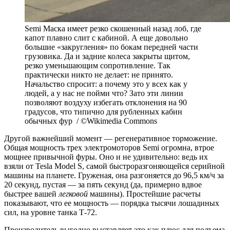
Semi Маска имеет резко скошенный назад лоб, где
капот плавно слит с кабиной. А еще довольно
большие «закругления» по бокам передней части
грузовика. Да и задние колеса закрыты щитом,
резко уменьшающим сопротивление. Так
практически никто не делает: не принято.
Начальство спросит: а почему это у всех как у
людей, а у нас не пойми что? Зато эти линии
позволяют воздуху избегать отклонения на 90
градусов, что типично для рубленных кабин
обычных фур / ©Wikimedia Commons
Другой важнейший момент — регенеративное торможение.
Общая мощность трех электромоторов Semi огромна, втрое
мощнее привычной фуры. Оно и не удивительно: ведь их
взяли от Tesla Model S, самой быстроразгоняющейся серийной
машины на планете. Груженая, она разгоняется до 96,5 км/ч за
20 секунд, пустая — за пять секунд (да, примерно вдвое
быстрее вашей
легковой
машины). Простейшие расчеты
показывают, что ее мощность — порядка тысячи лошадиных
сил, на уровне танка Т-72.
Производитель выгодно выставляет это как плюс для подъема