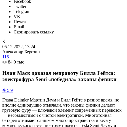
Facebook
Twitter
Telegram
VK
Печать
Email
Скопировать ссылку
05.12.2022, 13:24
Александр Березин
116
84,9 тыс
Илон Маск доказал неправоту Билла Гейтса:
электрофура Semi «победила» законы физики
❋ 5.9
Глава Daimler Мартин Даум и Билл Гейтс в разное время, но
вполне единодушно отмечали, что законы физики делают
грузовую фуру — ключевой элемент современных перевозок
— несовместимой с чистой электротягой. Многотонная
батарея отнимает слишком много пространства и веса у
коммерческого груза, поэтому проекты Tesla Semi Дауму и