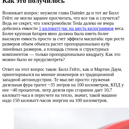
Как это получилось
Возникает вопрос: неужели глава Daimler да и тот же Билл
Гейтс не могли заранее просчитать, что все так и случится?
Ведь не секрет, что электромобили Tesla далеко не вчера
добились емкости
1 киловатт-час на шесть килограммов
веса.
Более крупная батарея явно должна была иметь более
высокую емкость просто за счет эффекта масштаба: при росте
размеров объем объекта растет пропорционально кубу
линейных размеров, а площадь стенок и структурных
компонентов — только пропорционально квадрату. Как это
можно было не предусмотреть?
Ответ на этот вопрос таков: Билл Гейтс, как и Мартин Даум,
ориентировался на мнение инженеров из традиционной
западной автоиндустрии. Те мыслят просто: груженая
дизельная фура тратит ~35 литров на 100 километров, КПД у
нее ~40 процентов, литр дизеля при сгорании дает 10,7
киловатт-часа в пересчете на тепло, значит, такой машине
надо 150 киловатт-часов энергии на 100 километров.