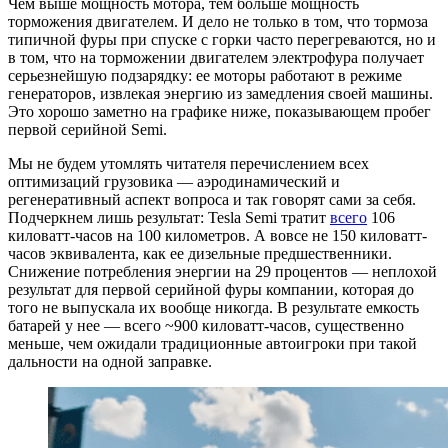
Чем выше мощность мотора, тем больше мощность
торможения двигателем. И дело не только в том, что тормоза
типичной фуры при спуске с горки часто перегреваются, но и
в том, что на торможении двигателем электрофура получает
серьезнейшую подзарядку: ее моторы работают в режиме
генераторов, извлекая энергию из замедления своей машины.
Это хорошо заметно на графике ниже, показывающем пробег
первой серийной Semi.
Мы не будем утомлять читателя перечислением всех
оптимизаций грузовика — аэродинамический и
регенеративный аспект вопроса и так говорят сами за себя.
Подчеркнем лишь результат: Tesla Semi тратит
всего
106
киловатт-часов на 100 километров. А вовсе не 150 киловатт-
часов эквивалента, как ее дизельные предшественники.
Снижение потребления энергии на 29 процентов — неплохой
результат для первой серийной фуры компании, которая до
того не выпускала их вообще никогда. В результате емкость
батарей у нее — всего ~900 киловатт-часов, существенно
меньше, чем ожидали традиционные автоигроки при такой
дальности на одной заправке.