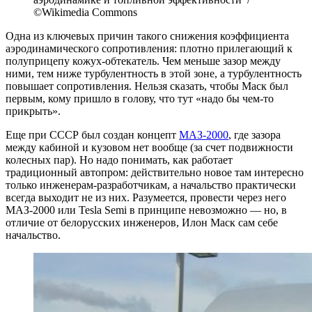
©Wikimedia Commons
Одна из ключевых причин такого снижения коэффициента
аэродинамического сопротивления: плотно прилегающий к
полуприцепу кожух-обтекатель. Чем меньше зазор между
ними, тем ниже турбулентность в этой зоне, а турбулентность
повышает сопротивления. Нельзя сказать, чтобы Маск был
первым, кому пришло в голову, что тут «надо бы чем-то
прикрыть».
Еще при СССР был создан концепт
МАЗ-2000
, где зазора
между кабиной и кузовом нет вообще (за счет подвижности
колесных пар). Но надо понимать, как работает
традиционный автопром: действительно новое там интересно
только инженерам-разработчикам, а начальство практически
всегда выходит не из них. Разумеется, провести через него
МАЗ-2000 или Tesla Semi в принципе невозможно — но, в
отличие от белорусских инженеров, Илон Маск сам себе
начальство.