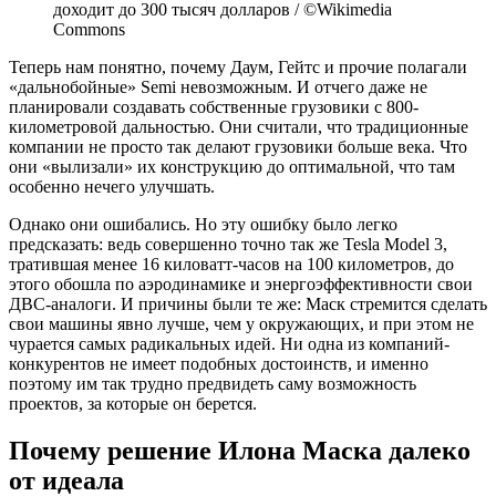
доходит до 300 тысяч долларов / ©Wikimedia
Commons
Теперь нам понятно, почему Даум, Гейтс и прочие полагали
«дальнобойные» Semi невозможным. И отчего даже не
планировали создавать собственные грузовики с 800-
километровой дальностью. Они считали, что традиционные
компании не просто так делают грузовики больше века. Что
они «вылизали» их конструкцию до оптимальной, что там
особенно нечего улучшать.
Однако они ошибались. Но эту ошибку было легко
предсказать: ведь совершенно точно так же Tesla Model 3,
тратившая менее 16 киловатт-часов на 100 километров, до
этого обошла по аэродинамике и энергоэффективности свои
ДВС-аналоги. И причины были те же: Маск стремится сделать
свои машины явно лучше, чем у окружающих, и при этом не
чурается самых радикальных идей. Ни одна из компаний-
конкурентов не имеет подобных достоинств, и именно
поэтому им так трудно предвидеть саму возможность
проектов, за которые он берется.
Почему решение Илона Маска далеко
от идеала