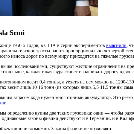
la Semi
конце 1950-х годов, в США в серии экспериментов
выяснили
, ч
правильно: износ трассы растет пропорционально четвертой степ
всего износа дорог по всему миру приходится на тяжелые грузов
и выше исследованиями, существуют жесткие ограничения на пр
центов выше, каждая такая фура станет изнашивать дорогу вдвое с
дизтопливом весит 0,4 тонны, а уехать на нем можно на 1200-13
 весит лишь 10-16 тонн (из которых лишь 5,5-11,5 тонны сама ф
ольшим запасом хода нужен многотонный аккумулятор. Это резко
зал
:
, мы определенно купим два таких грузовика: один — чтобы разо
ка одинаковые законы физики действуют и в Германии, и в Кали
 объективно невозможно. Законы физики не позволяют.