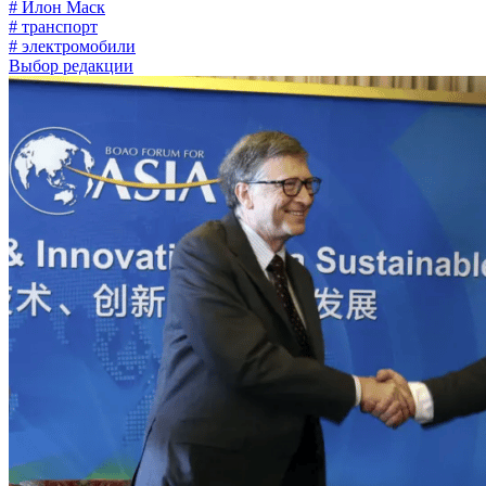
# Илон Маск
# транспорт
# электромобили
Выбор редакции