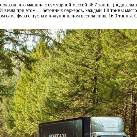
 показал, что машина с суммарной массой 36,7 тонны (недизел
И везла при этом 11 бетонных барьеров, каждый 1,8 тонны масс
том сама фура с пустым полуприцепом весила лишь 16,9 тонны. С