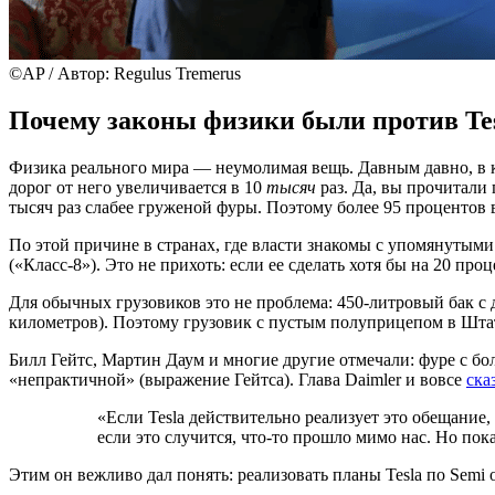
©AP / Автор: Regulus Tremerus
Почему законы физики были против Tes
Физика реального мира — неумолимая вещь. Давным давно, в 
дорог от него увеличивается в 10
тысяч
раз. Да, вы прочитали 
тысяч раз слабее груженой фуры. Поэтому более 95 процентов 
По этой причине в странах, где власти знакомы с упомянутым
(«Класс-8»). Это не прихоть: если ее сделать хотя бы на 20 про
Для обычных грузовиков это не проблема: 450-литровый бак с 
километров). Поэтому грузовик с пустым полуприцепом в Штатах
Билл Гейтс, Мартин Даум и многие другие отмечали: фуре с б
«непрактичной» (выражение Гейтса). Глава Daimler и вовсе
ска
«Если Tesla действительно реализует это обещание
если это случится, что-то прошло мимо нас. Но по
Этим он вежливо дал понять: реализовать планы Tesla по Semi