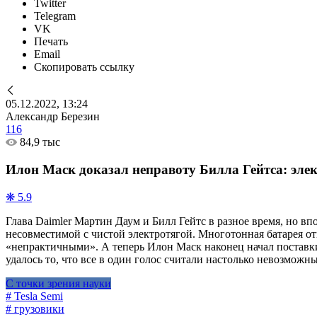
Twitter
Telegram
VK
Печать
Email
Скопировать ссылку
05.12.2022, 13:24
Александр Березин
116
84,9 тыс
Илон Маск доказал неправоту Билла Гейтса: эле
❋ 5.9
Глава Daimler Мартин Даум и Билл Гейтс в разное время, но 
несовместимой с чистой электротягой. Многотонная батарея от
«непрактичными». А теперь Илон Маск наконец начал поставки
удалось то, что все в один голос считали настолько невозмож
С точки зрения науки
# Tesla Semi
# грузовики