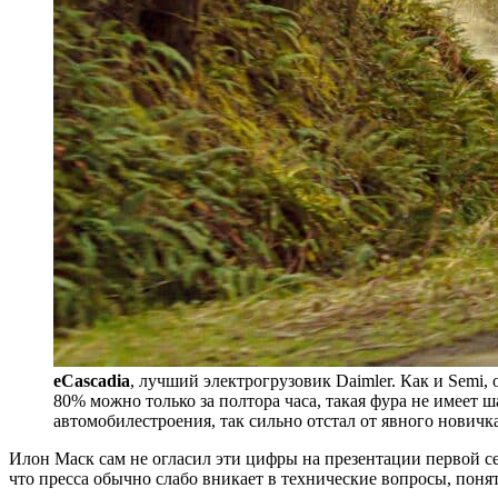
eCascadia
, лучший электрогрузовик Daimler. Как и Semi,
80% можно только за полтора часа, такая фура не имеет
автомобилестроения, так сильно отстал от явного новичк
Илон Маск сам не огласил эти цифры на презентации первой с
что пресса обычно слабо вникает в технические вопросы, поня