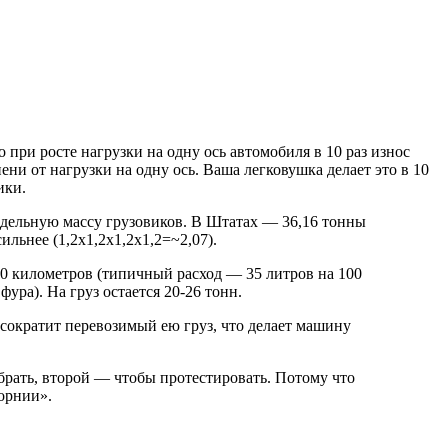
то при росте нагрузки на одну ось автомобиля в 10 раз износ
ени от нагрузки на одну ось. Ваша легковушка делает это в 10
ики.
едельную массу грузовиков. В Штатах — 36,16 тонны
ильнее (1,2х1,2х1,2х1,2=~2,07).
00 километров (типичный расход — 35 литров на 100
ура). На груз остается 20-26 тонн.
 сократит перевозимый ею груз, что делает машину
брать, второй — чтобы протестировать. Потому что
форнии».