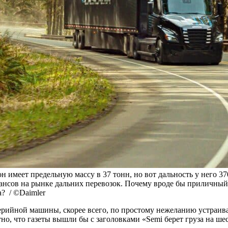
 он имеет предельную массу в 37 тонн, но вот дальность у него 
 шансов на рынке дальних перевозок. Почему вроде бы приличны
а? / ©Daimler
ерийной машины, скорее всего, по простому нежеланию устраива
тно, что газеты вышли бы с заголовками «Semi берет груза на ш