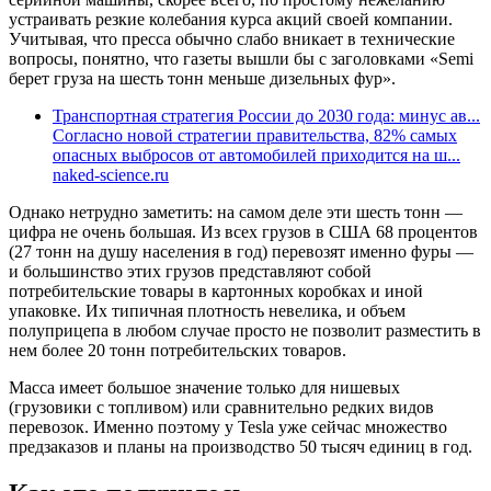
устраивать резкие колебания курса акций своей компании.
Учитывая, что пресса обычно слабо вникает в технические
вопросы, понятно, что газеты вышли бы с заголовками «Semi
берет груза на шесть тонн меньше дизельных фур».
Транспортная стратегия России до 2030 года: минус ав...
Согласно новой стратегии правительства, 82% самых
опасных выбросов от автомобилей приходится на ш...
naked-science.ru
Однако нетрудно заметить: на самом деле эти шесть тонн —
цифра не очень большая. Из всех грузов в США 68 процентов
(27 тонн на душу населения в год) перевозят именно фуры —
и большинство этих грузов представляют собой
потребительские товары в картонных коробках и иной
упаковке. Их типичная плотность невелика, и объем
полуприцепа в любом случае просто не позволит разместить в
нем более 20 тонн потребительских товаров.
Масса имеет большое значение только для нишевых
(грузовики с топливом) или сравнительно редких видов
перевозок. Именно поэтому у Tesla уже сейчас множество
предзаказов и планы на производство 50 тысяч единиц в год.