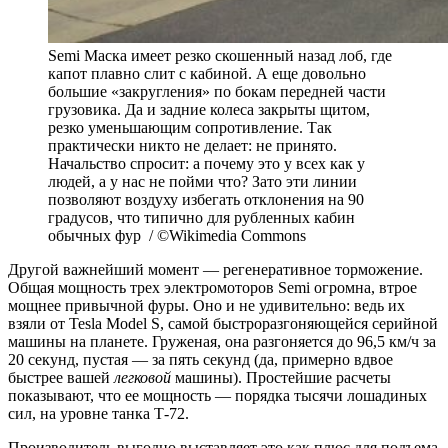
Semi Маска имеет резко скошенный назад лоб, где
капот плавно слит с кабиной. А еще довольно
большие «закругления» по бокам передней части
грузовика. Да и задние колеса закрыты щитом,
резко уменьшающим сопротивление. Так
практически никто не делает: не принято.
Начальство спросит: а почему это у всех как у
людей, а у нас не пойми что? Зато эти линии
позволяют воздуху избегать отклонения на 90
градусов, что типично для рубленных кабин
обычных фур / ©Wikimedia Commons
Другой важнейший момент — регенеративное торможение.
Общая мощность трех электромоторов Semi огромна, втрое
мощнее привычной фуры. Оно и не удивительно: ведь их
взяли от Tesla Model S, самой быстроразгоняющейся серийной
машины на планете. Груженая, она разгоняется до 96,5 км/ч за
20 секунд, пустая — за пять секунд (да, примерно вдвое
быстрее вашей
легковой
машины). Простейшие расчеты
показывают, что ее мощность — порядка тысячи лошадиных
сил, на уровне танка Т-72.
Производитель выгодно выставляет это как плюс для подъема