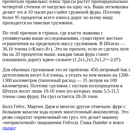
прочитали правильно: износ трассы растет пропорционально
четвертой степени от нагрузки на одну ось. Ваша легковушка
делает это в 10 тысяч раз слабее груженой фуры. Поэтому
более 95 процентов всего износа дорог по всему миру
приходится на тяжелые грузовики.
По этой причине в странах, где власти знакомы с
упомянутыми выше исследованиями, существуют жесткие
ограничения на предельную массу грузовиков. В Штатах —
36,16 тонны («Класс-8»). Это не прихоть: если ее сделать хотя
бы на 20 процентов выше, каждая такая фура станет
изнашивать дорогу вдвое сильнее (1,2х1,2х1,2х1,2=~2,07).
Для обычных грузовиков это не проблема: 450-литровый бак с
дизтопливом весит 0,4 тонны, а уехать на нем можно на 1200-
1300 километров (типичный расход — 35 литров на 100
километров). Поэтому грузовик с пустым полуприцепом в
Штатах весит лишь 10-16 тонн (из которых лишь 5,5-11,5
тонны сама фура). На груз остается 20-26 тонн.
Билл Гейтс, Мартин Даум и многие другие отмечали: фуре с
большим запасом хода нужен многотонный аккумулятор. Это
резко сократит перевозимый ею груз, что делает машину
«непрактичной» (выражение Гейтса). Глава Daimler и вовсе
сказал
: