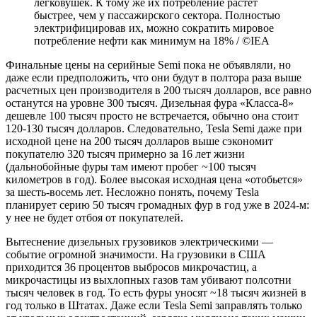
легковушек. К тому же их потребление растет
быстрее, чем у пассажирского сектора. Полностью
электрифицировав их, можно сократить мировое
потребление нефти как минимум на 18% / ©IEA
Финальные цены на серийные Semi пока не объявляли, но
даже если предположить, что они будут в полтора раза выше
расчетных цен производителя в 200 тысяч долларов, все равно
останутся на уровне 300 тысяч. Дизельная фура «Класса-8»
дешевле 100 тысяч просто не встречается, обычно она стоит
120-130 тысяч долларов. Следовательно, Tesla Semi даже при
исходной цене на 200 тысяч долларов выше сэкономит
покупателю 320 тысяч примерно за 16 лет жизни
(дальнобойные фуры там имеют пробег ~100 тысяч
километров в год). Более высокая исходная цена «отобьется»
за шесть-восемь лет. Несложно понять, почему Tesla
планирует серию 50 тысяч громадных фур в год уже в 2024-м:
у нее не будет отбоя от покупателей.
Вытеснение дизельных грузовиков электрическими —
событие огромной значимости. На грузовики в США
приходится 36 процентов выбросов микрочастиц, а
микрочастицы из выхлопных газов там убивают полсотни
тысяч человек в год. То есть фуры уносят ~18 тысяч жизней в
год только в Штатах. Даже если Tesla Semi заправлять только