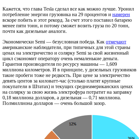
Кажется, что глава Tesla сделал все как можно лучше. Уронил
потребление энергии грузовика на 29 процентов и
намерен
вскоре побить и этот рекорд. За счет этого поставил батарею
менее пяти тонн, и потому сможет возить груза по 20 тонн,
почти как дизельные аналоги.
Экономически Semi — безусловная победа. Как
отмечают
американские наблюдатели, при типичных для этой страны
ценах на электричество и солярку Semi за свой жизненный
цикл сэкономит оператору очень немаленькие деньги.
Гарантия производителя по ресурсу машины — 1,609
миллиона километров. И в принципе, у дизельных грузовиков
такие пробеги тоже не редкость. При цене за электричество
девять центов за киловатт-час (столько платят крупные
покупатели в Штатах) и текущих среднеамериканских ценах
на солярку за свою жизнь электрофура потратит на заправку
0,18 миллиона долларов, а дизельная — 0,71 миллиона.
Полмиллиона долларов — очень большой зазор.