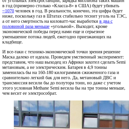
от угольных электростанций, зарядка миллиона таких машин
в год (примерно столько «Класса-8» в США) будет убивать
~1070
человек в год. В реальности, конечно, эта цифра будет
ниже, поскольку газ в Штатах стабильно теснит уголь на ТЭС,
а от него смертность на киловатт-час выработки
в два с
половиной раза меньше
«угольной». Выходит, кроме
экономической победы перед нами еще и серьезное
уменьшение потока людей, ежегодно приезжающих на
кладбище.
И все-таки с технико-экономической точки зрения решение
Маска далеко от идеала. Проведем умственный эксперимент:
представим, что наш выходец из Африки захотел сделать Semi
метановым, а не электрическим. Батарея в 4,9 тонны
заменилась бы на 160-180 килограммов сжиженного газа и
сравнительно легкий бак для него. Да, метановый ДВС и
трансмиссия весили бы до полутора тонн, но даже с учетом
этого условная Methane Semi весила бы на три тонны меньше,
чем весит ее электрособрат.