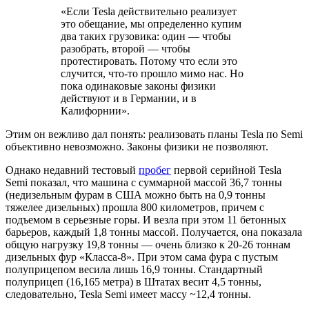
«Если Tesla действительно реализует
это обещание, мы определенно купим
два таких грузовика: один — чтобы
разобрать, второй — чтобы
протестировать. Потому что если это
случится, что-то прошло мимо нас. Но
пока одинаковые законы физики
действуют и в Германии, и в
Калифорнии».
Этим он вежливо дал понять: реализовать планы Tesla по Semi
объективно невозможно. Законы физики не позволяют.
Однако недавний тестовый
пробег
первой серийной Tesla
Semi показал, что машина с суммарной массой 36,7 тонны
(недизельным фурам в США можно быть на 0,9 тонны
тяжелее дизельных) прошла 800 километров, причем с
подъемом в серьезные горы. И везла при этом 11 бетонных
барьеров, каждый 1,8 тонны массой. Получается, она показала
общую нагрузку 19,8 тонны — очень близко к 20-26 тоннам
дизельных фур «Класса-8». При этом сама фура с пустым
полуприцепом весила лишь 16,9 тонны. Стандартный
полуприцеп (16,165 метра) в Штатах весит 4,5 тонны,
следовательно, Tesla Semi имеет массу ~12,4 тонны.