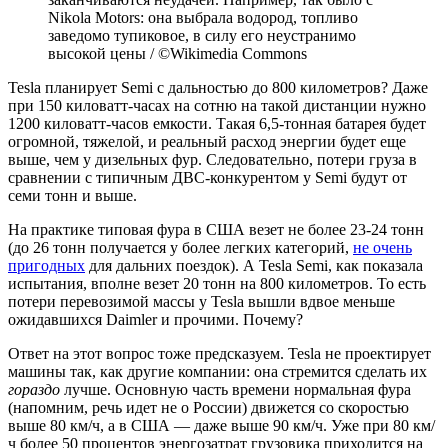
Nikola Motors: она выбрала водород, топливо
заведомо тупиковое, в силу его неустранимо
высокой цены / ©Wikimedia Commons
Tesla планирует Semi c дальностью до 800 километров? Даже
при 150 киловатт-часах на сотню на такой дистанции нужно
1200 киловатт-часов емкости. Такая 6,5-тонная батарея будет
огромной, тяжелой, и реальный расход энергии будет еще
выше, чем у дизельных фур. Следовательно, потери груза в
сравнении с типичным ДВС-конкурентом у Semi будут от
семи тонн и выше.
На практике типовая фура в США везет не более 23-24 тонн
(до 26 тонн получается у более легких категорий,
не очень
пригодных
для дальних поездок). А Tesla Semi, как показала
испытания, вполне везет 20 тонн на 800 километров. То есть
потери перевозимой массы у Tesla вышли вдвое меньше
ожидавшихся Daimler и прочими. Почему?
Ответ на этот вопрос тоже предсказуем. Tesla не проектирует
машины так, как другие компании: она стремится сделать их
гораздо
лучше. Основную часть времени нормальная фура
(напомним, речь идет не о России) движется со скоростью
выше 80 км/ч, а в США — даже выше 90 км/ч. Уже при 80 км/
ч более 50 процентов энергозатрат грузовика приходится на