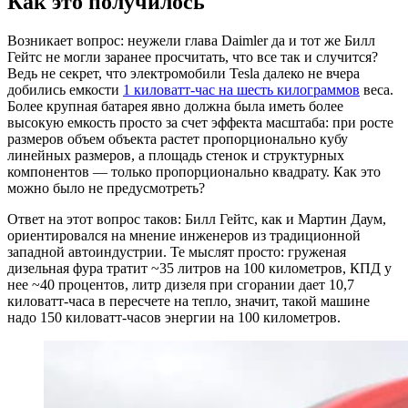
Как это получилось
Возникает вопрос: неужели глава Daimler да и тот же Билл
Гейтс не могли заранее просчитать, что все так и случится?
Ведь не секрет, что электромобили Tesla далеко не вчера
добились емкости
1 киловатт-час на шесть килограммов
веса.
Более крупная батарея явно должна была иметь более
высокую емкость просто за счет эффекта масштаба: при росте
размеров объем объекта растет пропорционально кубу
линейных размеров, а площадь стенок и структурных
компонентов — только пропорционально квадрату. Как это
можно было не предусмотреть?
Ответ на этот вопрос таков: Билл Гейтс, как и Мартин Даум,
ориентировался на мнение инженеров из традиционной
западной автоиндустрии. Те мыслят просто: груженая
дизельная фура тратит ~35 литров на 100 километров, КПД у
нее ~40 процентов, литр дизеля при сгорании дает 10,7
киловатт-часа в пересчете на тепло, значит, такой машине
надо 150 киловатт-часов энергии на 100 километров.