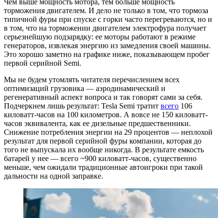
Чем выше мощность мотора, тем больше мощность
торможения двигателем. И дело не только в том, что тормоза
типичной фуры при спуске с горки часто перегреваются, но и
в том, что на торможении двигателем электрофура получает
серьезнейшую подзарядку: ее моторы работают в режиме
генераторов, извлекая энергию из замедления своей машины.
Это хорошо заметно на графике ниже, показывающем пробег
первой серийной Semi.
Мы не будем утомлять читателя перечислением всех
оптимизаций грузовика — аэродинамический и
регенеративный аспект вопроса и так говорят сами за себя.
Подчеркнем лишь результат: Tesla Semi тратит
всего
106
киловатт-часов на 100 километров. А вовсе не 150 киловатт-
часов эквивалента, как ее дизельные предшественники.
Снижение потребления энергии на 29 процентов — неплохой
результат для первой серийной фуры компании, которая до
того не выпускала их вообще никогда. В результате емкость
батарей у нее — всего ~900 киловатт-часов, существенно
меньше, чем ожидали традиционные автоигроки при такой
дальности на одной заправке.