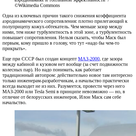
©Wikimedia Commons
Одна из ключевых причин такого снижения коэффициента
аэродинамического сопротивления: плотно прилегающий к
полуприцепу кожух-обтекатель. Чем меньше зазор между
ними, тем ниже турбулентность в этой зоне, а турбулентность
повышает сопротивления. Нельзя сказать, чтобы Маск был
первым, кому пришло в голову, что тут «надо бы чем-то
прикрыть».
Еще при СССР был создан концепт
МАЗ-2000
, где зазора
между кабиной и кузовом нет вообще (за счет подвижности
колесных пар). Но надо понимать, как работает
традиционный автопром: действительно новое там интересно
только инженерам-разработчикам, а начальство практически
всегда выходит не из них. Разумеется, провести через него
МАЗ-2000 или Tesla Semi в принципе невозможно — но, в
отличие от белорусских инженеров, Илон Маск сам себе
начальство.