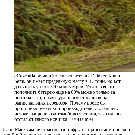
eCascadia
, лучший электрогрузовик Daimler. Как и
Semi, он имеет предельную массу в 37 тонн, но вот
дальность у него 370 километров. Учитывая, что
пополнить батарею еще на 80% можно только за
полтора часа, такая фура не имеет шансов на
рынке дальних перевозок. Почему вроде бы
приличный немецкий производитель, стоявший у
истоков мирового автомобилестроения, так сильно
отстал от явного новичка? / ©Daimler
Илон Маск сам не огласил эти цифры на презентации первой
серийной машины, скорее всего, по простому нежеланию