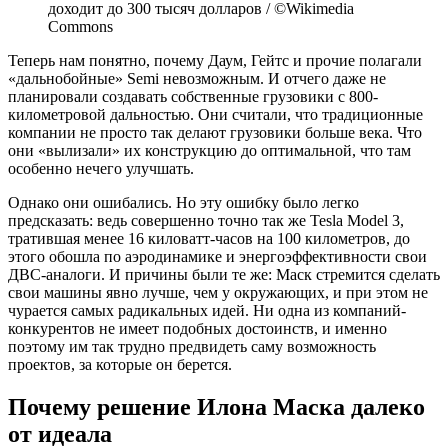
доходит до 300 тысяч долларов / ©Wikimedia
Commons
Теперь нам понятно, почему Даум, Гейтс и прочие полагали
«дальнобойные» Semi невозможным. И отчего даже не
планировали создавать собственные грузовики с 800-
километровой дальностью. Они считали, что традиционные
компании не просто так делают грузовики больше века. Что
они «вылизали» их конструкцию до оптимальной, что там
особенно нечего улучшать.
Однако они ошибались. Но эту ошибку было легко
предсказать: ведь совершенно точно так же Tesla Model 3,
тратившая менее 16 киловатт-часов на 100 километров, до
этого обошла по аэродинамике и энергоэффективности свои
ДВС-аналоги. И причины были те же: Маск стремится сделать
свои машины явно лучше, чем у окружающих, и при этом не
чурается самых радикальных идей. Ни одна из компаний-
конкурентов не имеет подобных достоинств, и именно
поэтому им так трудно предвидеть саму возможность
проектов, за которые он берется.
Почему решение Илона Маска далеко
от идеала