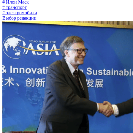
# Илон Маск
# транспорт
# электромобили
Выбор редакции