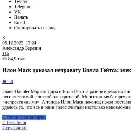
Twitter
Telegram
VK
Печать
Email
Скопировать ссылку
05.12.2022, 13:24
Александр Березин
116
84,9 тыс
Илон Маск доказал неправоту Билла Гейтса: эле
❋ 5.9
Глава Daimler Мартин Даум и Билл Гейтс в разное время, но 
несовместимой с чистой электротягой. Многотонная батарея от
«непрактичными». А теперь Илон Маск наконец начал поставки
удалось то, что все в один голос считали настолько невозмож
С точки зрения науки
# Tesla Semi
# грузовики