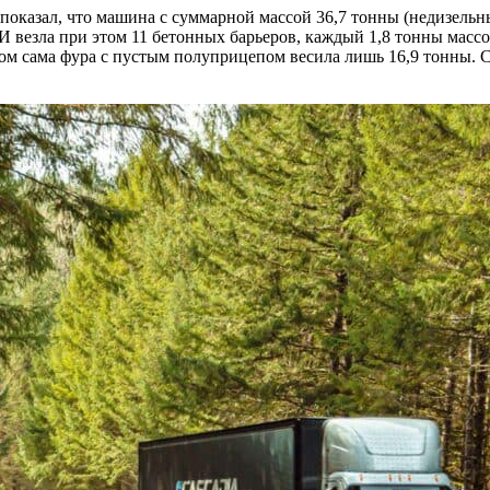
 показал, что машина с суммарной массой 36,7 тонны (недизел
И везла при этом 11 бетонных барьеров, каждый 1,8 тонны масс
том сама фура с пустым полуприцепом весила лишь 16,9 тонны. С