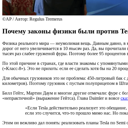
©AP / Автор: Regulus Tremerus
Почему законы физики были против Tes
Физика реального мира — неумолимая вещь. Давным давно, в 
дорог от него увеличивается в 10
тысяч
раз. Да, вы прочитали 
тысяч раз слабее груженой фуры. Поэтому более 95 процентов 
По этой причине в странах, где власти знакомы с упомянутым
(«Класс-8»). Это не прихоть: если ее сделать хотя бы на 20 про
Для обычных грузовиков это не проблема: 450-литровый бак с 
километров). Поэтому грузовик с пустым полуприцепом в Штатах
Билл Гейтс, Мартин Даум и многие другие отмечали: фуре с б
«непрактичной» (выражение Гейтса). Глава Daimler и вовсе
ска
«Если Tesla действительно реализует это обещание
если это случится, что-то прошло мимо нас. Но по
Этим он вежливо дал понять: реализовать планы Tesla по Semi