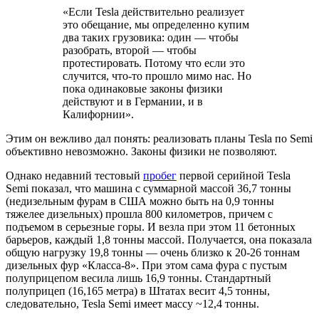
«Если Tesla действительно реализует
это обещание, мы определенно купим
два таких грузовика: один — чтобы
разобрать, второй — чтобы
протестировать. Потому что если это
случится, что-то прошло мимо нас. Но
пока одинаковые законы физики
действуют и в Германии, и в
Калифорнии».
Этим он вежливо дал понять: реализовать планы Tesla по Semi
объективно невозможно. Законы физики не позволяют.
Однако недавний тестовый
пробег
первой серийной Tesla
Semi показал, что машина с суммарной массой 36,7 тонны
(недизельным фурам в США можно быть на 0,9 тонны
тяжелее дизельных) прошла 800 километров, причем с
подъемом в серьезные горы. И везла при этом 11 бетонных
барьеров, каждый 1,8 тонны массой. Получается, она показала
общую нагрузку 19,8 тонны — очень близко к 20-26 тоннам
дизельных фур «Класса-8». При этом сама фура с пустым
полуприцепом весила лишь 16,9 тонны. Стандартный
полуприцеп (16,165 метра) в Штатах весит 4,5 тонны,
следовательно, Tesla Semi имеет массу ~12,4 тонны.