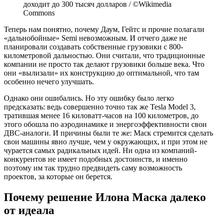
доходит до 300 тысяч долларов / ©Wikimedia
Commons
Теперь нам понятно, почему Даум, Гейтс и прочие полагали
«дальнобойные» Semi невозможным. И отчего даже не
планировали создавать собственные грузовики с 800-
километровой дальностью. Они считали, что традиционные
компании не просто так делают грузовики больше века. Что
они «вылизали» их конструкцию до оптимальной, что там
особенно нечего улучшать.
Однако они ошибались. Но эту ошибку было легко
предсказать: ведь совершенно точно так же Tesla Model 3,
тратившая менее 16 киловатт-часов на 100 километров, до
этого обошла по аэродинамике и энергоэффективности свои
ДВС-аналоги. И причины были те же: Маск стремится сделать
свои машины явно лучше, чем у окружающих, и при этом не
чурается самых радикальных идей. Ни одна из компаний-
конкурентов не имеет подобных достоинств, и именно
поэтому им так трудно предвидеть саму возможность
проектов, за которые он берется.
Почему решение Илона Маска далеко
от идеала