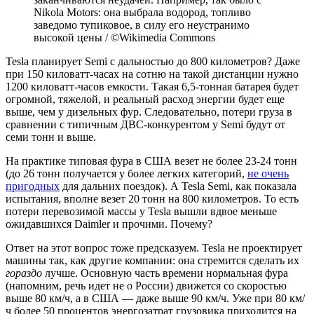
Nikola Motors: она выбрала водород, топливо
заведомо тупиковое, в силу его неустранимо
высокой цены / ©Wikimedia Commons
Tesla планирует Semi c дальностью до 800 километров? Даже
при 150 киловатт-часах на сотню на такой дистанции нужно
1200 киловатт-часов емкости. Такая 6,5-тонная батарея будет
огромной, тяжелой, и реальный расход энергии будет еще
выше, чем у дизельных фур. Следовательно, потери груза в
сравнении с типичным ДВС-конкурентом у Semi будут от
семи тонн и выше.
На практике типовая фура в США везет не более 23-24 тонн
(до 26 тонн получается у более легких категорий,
не очень
пригодных
для дальних поездок). А Tesla Semi, как показала
испытания, вполне везет 20 тонн на 800 километров. То есть
потери перевозимой массы у Tesla вышли вдвое меньше
ожидавшихся Daimler и прочими. Почему?
Ответ на этот вопрос тоже предсказуем. Tesla не проектирует
машины так, как другие компании: она стремится сделать их
гораздо
лучше. Основную часть времени нормальная фура
(напомним, речь идет не о России) движется со скоростью
выше 80 км/ч, а в США — даже выше 90 км/ч. Уже при 80 км/
ч более 50 процентов энергозатрат грузовика приходится на