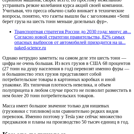
устраивать резкие колебания курса акций своей компании.
Учитывая, что пресса обычно слабо вникает в технические
вопросы, понятно, что газеты вышли бы с заголовками «Semi
берет груза на шесть тонн меньше дизельных фур».
Транспортная стратегия России до 2030 года: минус ав...
Согласно новой стратегии правительства, 82% самых
опасных выбросов от автомобилей приходится на ш...
naked-science.ru
Однако нетрудно заметить: на самом деле эти шесть тонн —
цифра не очень большая. Из всех грузов в США 68 процентов
(27 тонн на душу населения в год) перевозят именно фуры —
и большинство этих грузов представляют собой
потребительские товары в картонных коробках и иной
упаковке. Их типичная плотность невелика, и объем
полуприцепа в любом случае просто не позволит разместить в
нем более 20 тонн потребительских товаров.
Масса имеет большое значение только для нишевых
(грузовики с топливом) или сравнительно редких видов
перевозок. Именно поэтому у Tesla уже сейчас множество
предзаказов и планы на производство 50 тысяч единиц в год.