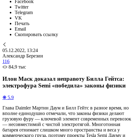
Facebook
Twitter
Telegram
VK
Печать
Email
Скопировать ссылку
05.12.2022, 13:24
Александр Березин
116
84,9 тыс
Илон Маск доказал неправоту Билла Гейтса:
электрофура Semi «победила» законы физики
❋ 5.9
Глава Daimler Мартин Даум и Билл Гейтс в разное время, но
вполне единодушно отмечали, что законы физики делают
грузовую фуру — ключевой элемент современных перевозок
— несовместимой с чистой электротягой. Многотонная
батарея отнимает слишком много пространства и веса у
коммерческого груза, поэтому проекты Tesla Semi Дауму и