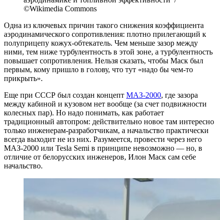
©Wikimedia Commons
Одна из ключевых причин такого снижения коэффициента
аэродинамического сопротивления: плотно прилегающий к
полуприцепу кожух-обтекатель. Чем меньше зазор между
ними, тем ниже турбулентность в этой зоне, а турбулентность
повышает сопротивления. Нельзя сказать, чтобы Маск был
первым, кому пришло в голову, что тут «надо бы чем-то
прикрыть».
Еще при СССР был создан концепт
МАЗ-2000
, где зазора
между кабиной и кузовом нет вообще (за счет подвижности
колесных пар). Но надо понимать, как работает
традиционный автопром: действительно новое там интересно
только инженерам-разработчикам, а начальство практически
всегда выходит не из них. Разумеется, провести через него
МАЗ-2000 или Tesla Semi в принципе невозможно — но, в
отличие от белорусских инженеров, Илон Маск сам себе
начальство.