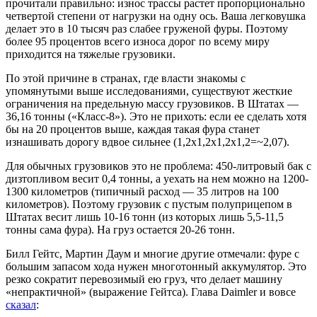
прочитали правильно: износ трассы растет пропорционально
четвертой степени от нагрузки на одну ось. Ваша легковушка
делает это в 10 тысяч раз слабее груженой фуры. Поэтому
более 95 процентов всего износа дорог по всему миру
приходится на тяжелые грузовики.
По этой причине в странах, где власти знакомы с
упомянутыми выше исследованиями, существуют жесткие
ограничения на предельную массу грузовиков. В Штатах —
36,16 тонны («Класс-8»). Это не прихоть: если ее сделать хотя
бы на 20 процентов выше, каждая такая фура станет
изнашивать дорогу вдвое сильнее (1,2х1,2х1,2х1,2=~2,07).
Для обычных грузовиков это не проблема: 450-литровый бак с
дизтопливом весит 0,4 тонны, а уехать на нем можно на 1200-
1300 километров (типичный расход — 35 литров на 100
километров). Поэтому грузовик с пустым полуприцепом в
Штатах весит лишь 10-16 тонн (из которых лишь 5,5-11,5
тонны сама фура). На груз остается 20-26 тонн.
Билл Гейтс, Мартин Даум и многие другие отмечали: фуре с
большим запасом хода нужен многотонный аккумулятор. Это
резко сократит перевозимый ею груз, что делает машину
«непрактичной» (выражение Гейтса). Глава Daimler и вовсе
сказал
: