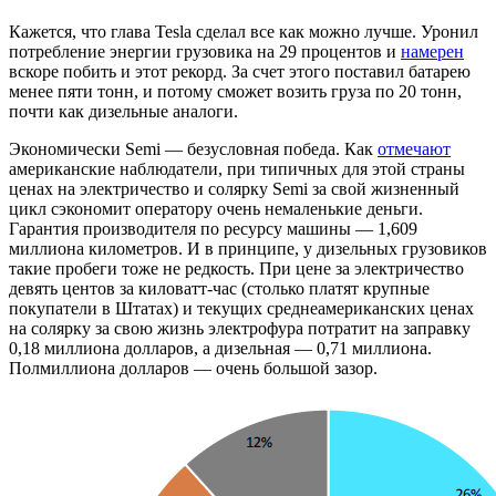
Кажется, что глава Tesla сделал все как можно лучше. Уронил
потребление энергии грузовика на 29 процентов и
намерен
вскоре побить и этот рекорд. За счет этого поставил батарею
менее пяти тонн, и потому сможет возить груза по 20 тонн,
почти как дизельные аналоги.
Экономически Semi — безусловная победа. Как
отмечают
американские наблюдатели, при типичных для этой страны
ценах на электричество и солярку Semi за свой жизненный
цикл сэкономит оператору очень немаленькие деньги.
Гарантия производителя по ресурсу машины — 1,609
миллиона километров. И в принципе, у дизельных грузовиков
такие пробеги тоже не редкость. При цене за электричество
девять центов за киловатт-час (столько платят крупные
покупатели в Штатах) и текущих среднеамериканских ценах
на солярку за свою жизнь электрофура потратит на заправку
0,18 миллиона долларов, а дизельная — 0,71 миллиона.
Полмиллиона долларов — очень большой зазор.