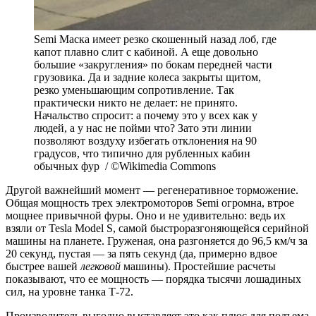
Semi Маска имеет резко скошенный назад лоб, где
капот плавно слит с кабиной. А еще довольно
большие «закругления» по бокам передней части
грузовика. Да и задние колеса закрыты щитом,
резко уменьшающим сопротивление. Так
практически никто не делает: не принято.
Начальство спросит: а почему это у всех как у
людей, а у нас не пойми что? Зато эти линии
позволяют воздуху избегать отклонения на 90
градусов, что типично для рубленных кабин
обычных фур / ©Wikimedia Commons
Другой важнейший момент — регенеративное торможение.
Общая мощность трех электромоторов Semi огромна, втрое
мощнее привычной фуры. Оно и не удивительно: ведь их
взяли от Tesla Model S, самой быстроразгоняющейся серийной
машины на планете. Груженая, она разгоняется до 96,5 км/ч за
20 секунд, пустая — за пять секунд (да, примерно вдвое
быстрее вашей
легковой
машины). Простейшие расчеты
показывают, что ее мощность — порядка тысячи лошадиных
сил, на уровне танка Т-72.
Производитель выгодно выставляет это как плюс для подъема