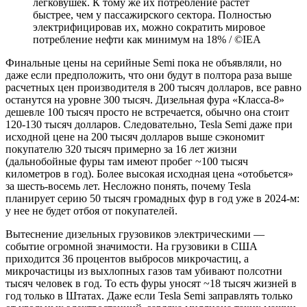
легковушек. К тому же их потребление растет
быстрее, чем у пассажирского сектора. Полностью
электрифицировав их, можно сократить мировое
потребление нефти как минимум на 18% / ©IEA
Финальные цены на серийные Semi пока не объявляли, но
даже если предположить, что они будут в полтора раза выше
расчетных цен производителя в 200 тысяч долларов, все равно
останутся на уровне 300 тысяч. Дизельная фура «Класса-8»
дешевле 100 тысяч просто не встречается, обычно она стоит
120-130 тысяч долларов. Следовательно, Tesla Semi даже при
исходной цене на 200 тысяч долларов выше сэкономит
покупателю 320 тысяч примерно за 16 лет жизни
(дальнобойные фуры там имеют пробег ~100 тысяч
километров в год). Более высокая исходная цена «отобьется»
за шесть-восемь лет. Несложно понять, почему Tesla
планирует серию 50 тысяч громадных фур в год уже в 2024-м:
у нее не будет отбоя от покупателей.
Вытеснение дизельных грузовиков электрическими —
событие огромной значимости. На грузовики в США
приходится 36 процентов выбросов микрочастиц, а
микрочастицы из выхлопных газов там убивают полсотни
тысяч человек в год. То есть фуры уносят ~18 тысяч жизней в
год только в Штатах. Даже если Tesla Semi заправлять только