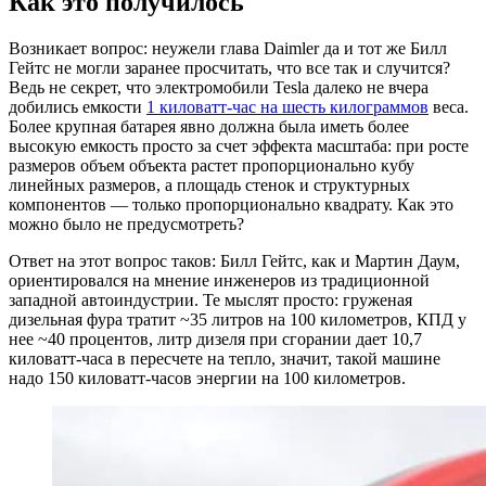
Как это получилось
Возникает вопрос: неужели глава Daimler да и тот же Билл
Гейтс не могли заранее просчитать, что все так и случится?
Ведь не секрет, что электромобили Tesla далеко не вчера
добились емкости
1 киловатт-час на шесть килограммов
веса.
Более крупная батарея явно должна была иметь более
высокую емкость просто за счет эффекта масштаба: при росте
размеров объем объекта растет пропорционально кубу
линейных размеров, а площадь стенок и структурных
компонентов — только пропорционально квадрату. Как это
можно было не предусмотреть?
Ответ на этот вопрос таков: Билл Гейтс, как и Мартин Даум,
ориентировался на мнение инженеров из традиционной
западной автоиндустрии. Те мыслят просто: груженая
дизельная фура тратит ~35 литров на 100 километров, КПД у
нее ~40 процентов, литр дизеля при сгорании дает 10,7
киловатт-часа в пересчете на тепло, значит, такой машине
надо 150 киловатт-часов энергии на 100 километров.