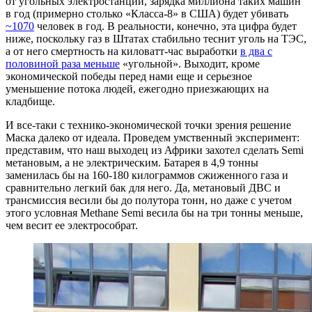
от угольных электростанций, зарядка миллиона таких машин
в год (примерно столько «Класса-8» в США) будет убивать
~1070
человек в год. В реальности, конечно, эта цифра будет
ниже, поскольку газ в Штатах стабильно теснит уголь на ТЭС,
а от него смертность на киловатт-час выработки
в два с
половиной раза меньше
«угольной». Выходит, кроме
экономической победы перед нами еще и серьезное
уменьшение потока людей, ежегодно приезжающих на
кладбище.
И все-таки с технико-экономической точки зрения решение
Маска далеко от идеала. Проведем умственный эксперимент:
представим, что наш выходец из Африки захотел сделать Semi
метановым, а не электрическим. Батарея в 4,9 тонны
заменилась бы на 160-180 килограммов сжиженного газа и
сравнительно легкий бак для него. Да, метановый ДВС и
трансмиссия весили бы до полутора тонн, но даже с учетом
этого условная Methane Semi весила бы на три тонны меньше,
чем весит ее электрособрат.