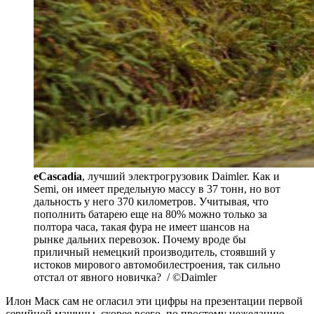
eCascadia
, лучший электрогрузовик Daimler. Как и
Semi, он имеет предельную массу в 37 тонн, но вот
дальность у него 370 километров. Учитывая, что
пополнить батарею еще на 80% можно только за
полтора часа, такая фура не имеет шансов на
рынке дальних перевозок. Почему вроде бы
приличный немецкий производитель, стоявший у
истоков мирового автомобилестроения, так сильно
отстал от явного новичка? / ©Daimler
Илон Маск сам не огласил эти цифры на презентации первой
серийной машины, скорее всего, по простому нежеланию