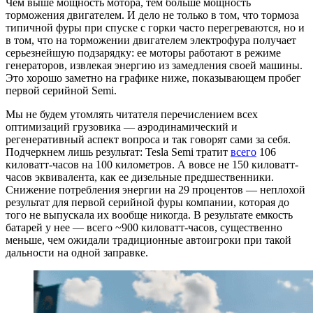
Чем выше мощность мотора, тем больше мощность
торможения двигателем. И дело не только в том, что тормоза
типичной фуры при спуске с горки часто перегреваются, но и
в том, что на торможении двигателем электрофура получает
серьезнейшую подзарядку: ее моторы работают в режиме
генераторов, извлекая энергию из замедления своей машины.
Это хорошо заметно на графике ниже, показывающем пробег
первой серийной Semi.
Мы не будем утомлять читателя перечислением всех
оптимизаций грузовика — аэродинамический и
регенеративный аспект вопроса и так говорят сами за себя.
Подчеркнем лишь результат: Tesla Semi тратит
всего
106
киловатт-часов на 100 километров. А вовсе не 150 киловатт-
часов эквивалента, как ее дизельные предшественники.
Снижение потребления энергии на 29 процентов — неплохой
результат для первой серийной фуры компании, которая до
того не выпускала их вообще никогда. В результате емкость
батарей у нее — всего ~900 киловатт-часов, существенно
меньше, чем ожидали традиционные автоигроки при такой
дальности на одной заправке.