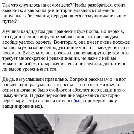
Так что случилось на самом деле? Чтобы разобраться, стоит
выяснить: а как вообще в истории удавалось победить
вирусные заболевания, передающиеся воздушно-капельным
путем?
Лучшим кандидатом для сравнения будет оспа. Во-первых,
это единственное вирусное заболевание, которое людям
вообще удалось одолеть. Во-вторых, она имеет очень похожее
на «дельту» базовое репродуктивное число — между пятью и
восемью. В-третьих, она похожа на коронавирус еще тем, что
требует многократной ревакцинации, но даже с ней вы
можете не избежать заражения, если не следили, достаточно
ли высок уровень антител.
Да-да, вы услышали правильно. Вопреки рассказам о «а вот
раньше один раз укололся от оспы — и на всю жизнь», от
оспы никогда не было стойкого и абсолютного вакцинного
иммунитета. И даже переболевшие заражались повторно —
через пару лет (их защита от оспы
была
примерно как у
вакцинированных).