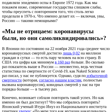
подавляли эпидемию оспы в Европе 1972 года. Как мы
покажем ниже, современные государства слишком слабы,
чтобы преуспеть с повторением того, что столь легко
проделали в 1970-х. Что именно делает их — включая, увы,
Россию — такими немощными?
«Мы не отрицаем: коронавирусы
были, но они самоликвидировались»?
В Японии по состоянию на 22 ноября 2021 года среднее число
коронавирусных смертей достигло
лишь 0,02
на миллион
граждан в сутки — то есть пару человек на всю страну. В
США эта цифра как минимум
в 160 раз
больше. Во сколько
раз показатель выше в России — неизвестно, ведь честная
статистика по смертности от Covid-19, как Naked Science не
раз писал, у нас не публикуется. Однако, судя по
избыточной
смертности
(которая,
согласно
нашим властям
, полностью
вызвана коронавирусом), ковидных смертей у нас на три
порядка больше — в тысячу раз.
Конечно, возникает соблазн повторить такой успех. Но как
именно он был достигнут? Что мы собрались повторять?
Японский ученый Итуро Инуэ из Национального института
генетики
уверен
: «По мере того как мутации накапливались,