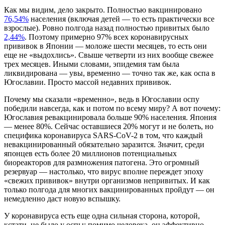
Как мы видим, дело закрыто. Полностью вакцинировано
76,54%
населения (включая детей — то есть практически все
взрослые). Ровно полгода назад полностью привитых было
2,44%
. Поэтому примерно 97% всех коронавирусных
прививок в Японии — моложе шести месяцев, то есть они
еще не «выдохлись». Свыше четверти из них вообще свежее
трех месяцев. Иными словами, эпидемия там была
ликвидирована — увы, временно — точно так же, как оспа в
Югославии. Просто массой недавних прививок.
Почему мы сказали «временно», ведь в Югославии оспу
победили навсегда, как и потом по всему миру? А вот почему:
Югославия ревакцинировала больше 90% населения. Япония
— менее 80%. Сейчас оставшиеся 20% могут и не болеть, но
специфика коронавируса SARS-CoV-2 в том, что каждый
невакцинированный обязательно заразится. Значит, среди
японцев есть более 20 миллионов потенциальных
биореакторов для размножения патогена. Это огромный
резервуар — настолько, что вирус вполне переждет эпоху
«свежих прививок» внутри организмов непривитых. И как
только полгода для многих вакцинированных пройдут — он
немедленно даст новую вспышку.
У коронавируса есть еще одна сильная сторона, которой,
кстати, не было у оспы: помимо человека, он эффективно