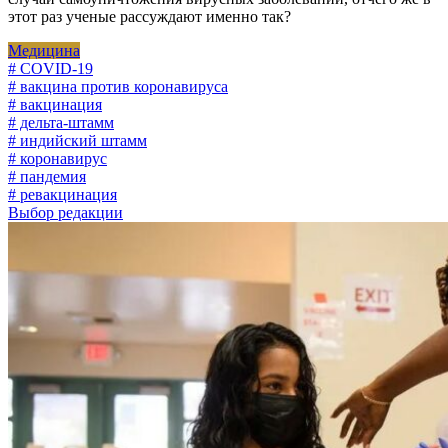
этот раз ученые рассуждают именно так?
Медицина
# COVID-19
# вакцина против коронавируса
# вакцинация
# дельта-штамм
# индийский штамм
# коронавирус
# пандемия
# ревакцинация
Выбор редакции