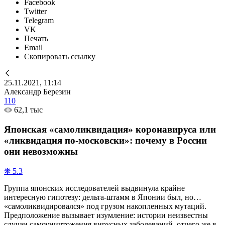
Facebook
Twitter
Telegram
VK
Печать
Email
Скопировать ссылку
25.11.2021, 11:14
Александр Березин
110
62,1 тыс
Японская «самоликвидация» коронавируса или
«ликвидация по-московски»: почему в России
они невозможны
❋ 5.3
Группа японских исследователей выдвинула крайне
интересную гипотезу: дельта-штамм в Японии был, но…
«самоликвидировался» под грузом накопленных мутаций.
Предположение вызывает изумление: истории неизвестны
случаи самоуничтожения вирусных заболеваний, отчего же в