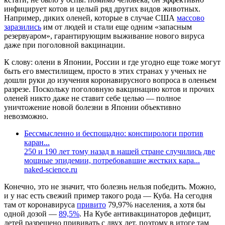
инфицирует котов и целый ряд других видов животных.
Например, диких оленей, которые в случае США
массово
заразились
им от людей и стали еще одним «запасным
резервуаром», гарантирующим выживание нового вируса
даже при поголовной вакцинации.
К слову: олени в Японии, России и где угодно еще тоже могут
быть его вместилищем, просто в этих странах у ученых не
дошли руки до изучения коронавирусного вопроса в оленьем
разрезе. Поскольку поголовную вакцинацию котов и прочих
оленей никто даже не ставит себе целью — полное
уничтожение новой болезни в Японии объективно
невозможно.
Бессмысленно и беспощадно: конспирологи против
каран...
250 и 190 лет тому назад в нашей стране случились две
мощные эпидемии, потребовавшие жестких кара...
naked-science.ru
Конечно, это не значит, что болезнь нельзя победить. Можно,
и у нас есть свежий пример такого рода — Куба. На сегодня
там от коронавируса
привито
79,97% населения, а хотя бы
одной дозой —
89,5%
. На Кубе антивакцинаторов дефицит,
детей разрешено прививать с двух лет, поэтому в итоге там