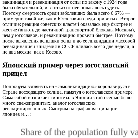
вакцинация и ревакцинация от оспы по закону с 1924 года
была обязательной, и за отказ от нее полагалось судить.
Поэтому смертность среди заболевших была всего 6,67% —
примерно такой же, как в Югославии среди привитых. Второе
отличие: реакция советских властей оказалась еще быстрее и
жестче (вплоть до частичной транспортной блокады Москвы),
чем у югославов, и ревакцинацию провели быстрее. Поэтому
после выявления вспышки оспы и до ее ликвидации массовой
ревакцинацией эпидемия в СССР длилась всего две недели, а
не два месяца, как в Косово.
Японский пример через югославский
прицел
Попробуем взглянуть на «самоликвидацию» коронавируса в
Стране восходящего солнца, памятуя о югославском примере.
Сама собой возникает гипотеза: в Японии этой осенью было
много свежепривитых, аналог югославских
ревакцинированных. Смотрим на график вакцинации
японцев и… :