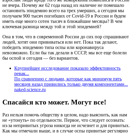
не вчера. Почему же 62 года назад их наличие не помешало
остановить эпидемию всего на трех умерших, а сегодня мы
получаем 900 тысяч погибших от Covid-19 в России и будем
иметь еще много сотен тысяч в ближайшие месяцы? В чем
ключевая разница между той и этой эпидемией?
Она в том, что в современной России до сих пор спрашивают
людей, хотят они прививаться или нет. Пока так делают,
победить эпидемию типа оспы или коронавируса
невозможно. Если бы так делали в СССР, мы все еще болели
бы оспой и сегодня — без вариантов.
Крупнейшее исследование показало эффективность
ревак...
По сравнению с людьми, которые как минимум пять
месяцев назад привились только двумя компонентами...
naked-science.ru
Спасайся кто может. Могут все!
Раз нельзя помочь обществу в целом, надо выяснить, как нам
не «утонуть» по отдельности. Первое, что следует осознать:
из-за непривитых угроза никогда не исчезнет и для привитых.
Как мы отмечали выше, и в случае оспы привитые регулярно