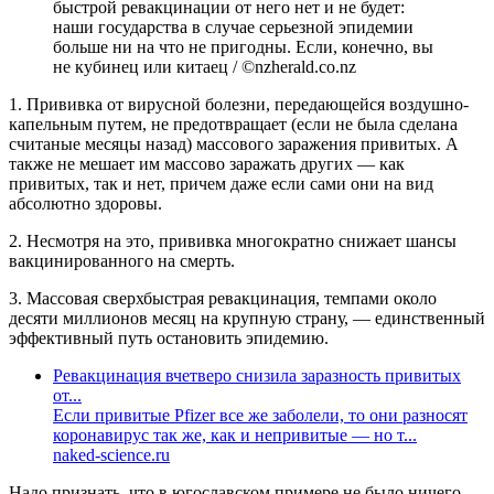
быстрой ревакцинации от него нет и не будет:
наши государства в случае серьезной эпидемии
больше ни на что не пригодны. Если, конечно, вы
не кубинец или китаец / ©nzherald.co.nz
1. Прививка от вирусной болезни, передающейся воздушно-
капельным путем, не предотвращает (если не была сделана
считаные месяцы назад) массового заражения привитых. А
также не мешает им массово заражать других — как
привитых, так и нет, причем даже если сами они на вид
абсолютно здоровы.
2. Несмотря на это, прививка многократно снижает шансы
вакцинированного на смерть.
3. Массовая сверхбыстрая ревакцинация, темпами около
десяти миллионов месяц на крупную страну, — единственный
эффективный путь остановить эпидемию.
Ревакцинация вчетверо снизила заразность привитых
от...
Если привитые Pfizer все же заболели, то они разносят
коронавирус так же, как и непривитые — но т...
naked-science.ru
Надо признать, что в югославском примере не было ничего