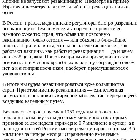
Японии не запускают ревакцинацию. Несмотря на пример
Израиля и несмотря на длительный опыт ревакцинации от
оспы.
В России, правда, медицинские регуляторы быстро разрешили
ревакцинацию. Тем не менее мы обречены провести ее
намного хуже тех стран, что объявили повторную
вакцинацию только сегодня — или объявят в ближайшие
полгода. Причина в том, что наше население не знает, как
работают вакцины, как работает ревакцинация — да и зачем
она вообще нужна. При этом привычки прислушиваться к
рекомендациям своих врачебных властей у сограждан совсем
нет, а к антипрививочникам, наоборот, прислушиваются с
удовольствием.
В итоге мы будем ревакцинироваться хуже большинства
стран. При этом именно ревакцинация — единственная
возможность остановить вирусное заболевание, передающееся
воздушно-капельным путем.
Возникает вопрос: почему в 1959 году мы мгновенно
подавили вспышку оспы десятком миллионов повторных
прививок за две недели (примерно 0,7 миллиона в сутки), а в
наши дни по всей России смогли ревакцинировать только 3,5
миллиона за четыре месяца? Ограниченно вменяемые
взрослые люди вроде того же Кокорекина появились в России