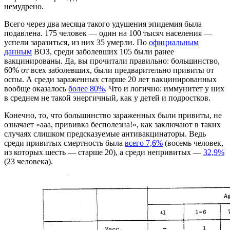
немудрено.
Всего через два месяца такого удушения эпидемия была
подавлена. 175 человек — один на 100 тысяч населения —
успели заразиться, из них 35 умерли. По
официальным
данным
ВОЗ, среди заболевших 105 были ранее
вакцинированы. Да, вы прочитали правильно: большинство,
60% от всех заболевших, были предварительно привиты от
оспы. А среди зараженных старше 20 лет вакцинированных
вообще оказалось
более 80%
. Что и логично: иммунитет у них
в среднем не такой энергичный, как у детей и подростков.
Конечно, то, что большинство зараженных были привиты, не
означает «ааа, прививка бесполезна!», как заключают в таких
случаях слишком предсказуемые антивакцинаторы. Ведь
среди привитых смертность была
всего 7,6%
(восемь человек,
из которых шесть — старше 20), а среди непривитых —
32,9%
(23 человека).