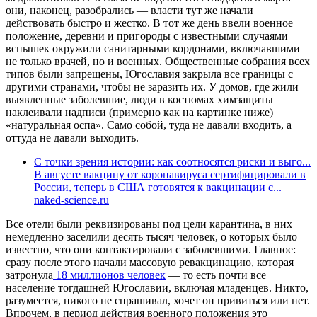
они, наконец, разобрались — власти тут же начали
действовать быстро и жестко. В тот же день ввели военное
положение, деревни и пригороды с известными случаями
вспышек окружили санитарными кордонами, включавшими
не только врачей, но и военных. Общественные собрания всех
типов были запрещены, Югославия закрыла все границы с
другими странами, чтобы не заразить их. У домов, где жили
выявленные заболевшие, люди в костюмах химзащиты
наклеивали надписи (примерно как на картинке ниже)
«натуральная оспа». Само собой, туда не давали входить, а
оттуда не давали выходить.
С точки зрения истории: как соотносятся риски и выго...
В августе вакцину от коронавируса сертифицировали в
России, теперь в США готовятся к вакцинации с...
naked-science.ru
Все отели были реквизированы под цели карантина, в них
немедленно заселили десять тысяч человек, о которых было
известно, что они контактировали с заболевшими. Главное:
сразу после этого начали массовую ревакцинацию, которая
затронула
18 миллионов человек
— то есть почти все
население тогдашней Югославии, включая младенцев. Никто,
разумеется, никого не спрашивал, хочет он привиться или нет.
Впрочем, в период действия военного положения это