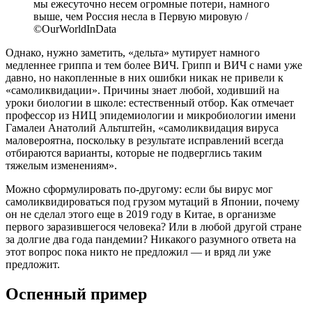
мы ежесуточно несем огромные потери, намного
выше, чем Россия несла в Первую мировую /
©OurWorldInData
Однако, нужно заметить, «дельта» мутирует намного
медленнее гриппа и тем более ВИЧ. Грипп и ВИЧ с нами уже
давно, но накопленные в них ошибки никак не привели к
«самоликвидации». Причины знает любой, ходивший на
уроки биологии в школе: естественный отбор. Как отмечает
профессор из НИЦ эпидемиологии и микробиологии имени
Гамалеи Анатолий Альтштейн, «самоликвидация вируса
маловероятна, поскольку в результате исправлений всегда
отбираются варианты, которые не подверглись таким
тяжелым изменениям».
Можно сформулировать по-другому: если бы вирус мог
самоликвидироваться под грузом мутаций в Японии, почему
он не сделал этого еще в 2019 году в Китае, в организме
первого заразившегося человека? Или в любой другой стране
за долгие два года пандемии? Никакого разумного ответа на
этот вопрос пока никто не предложил — и вряд ли уже
предложит.
Оспенный пример