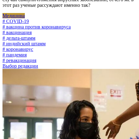
этот раз ученые рассуждают именно так?
Медицина
# COVID-19
# вакцина против коронавируса
# вакцинация
# дельта-штамм
# индийский штамм
# коронавирус
# пандемия
# ревакцинация
Выбор редакции