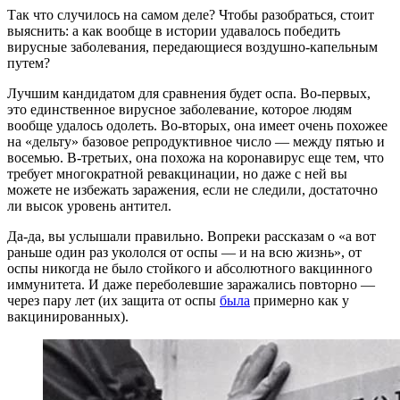
Так что случилось на самом деле? Чтобы разобраться, стоит
выяснить: а как вообще в истории удавалось победить
вирусные заболевания, передающиеся воздушно-капельным
путем?
Лучшим кандидатом для сравнения будет оспа. Во-первых,
это единственное вирусное заболевание, которое людям
вообще удалось одолеть. Во-вторых, она имеет очень похожее
на «дельту» базовое репродуктивное число — между пятью и
восемью. В-третьих, она похожа на коронавирус еще тем, что
требует многократной ревакцинации, но даже с ней вы
можете не избежать заражения, если не следили, достаточно
ли высок уровень антител.
Да-да, вы услышали правильно. Вопреки рассказам о «а вот
раньше один раз укололся от оспы — и на всю жизнь», от
оспы никогда не было стойкого и абсолютного вакцинного
иммунитета. И даже переболевшие заражались повторно —
через пару лет (их защита от оспы
была
примерно как у
вакцинированных).