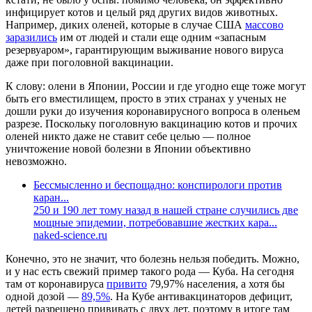
инфицирует котов и целый ряд других видов животных.
Например, диких оленей, которые в случае США
массово
заразились
им от людей и стали еще одним «запасным
резервуаром», гарантирующим выживание нового вируса
даже при поголовной вакцинации.
К слову: олени в Японии, России и где угодно еще тоже могут
быть его вместилищем, просто в этих странах у ученых не
дошли руки до изучения коронавирусного вопроса в оленьем
разрезе. Поскольку поголовную вакцинацию котов и прочих
оленей никто даже не ставит себе целью — полное
уничтожение новой болезни в Японии объективно
невозможно.
Бессмысленно и беспощадно: конспирологи против
каран...
250 и 190 лет тому назад в нашей стране случились две
мощные эпидемии, потребовавшие жестких кара...
naked-science.ru
Конечно, это не значит, что болезнь нельзя победить. Можно,
и у нас есть свежий пример такого рода — Куба. На сегодня
там от коронавируса
привито
79,97% населения, а хотя бы
одной дозой —
89,5%
. На Кубе антивакцинаторов дефицит,
детей разрешено прививать с двух лет, поэтому в итоге там