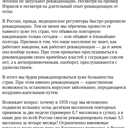
Японии не запускают ревакцинацию. Несмотря на пример
Израиля и несмотря на длительный опыт ревакцинации от
оспы.
В России, правда, медицинские регуляторы быстро разрешили
ревакцинацию. Тем не менее мы обречены провести ее
намного хуже тех стран, что объявили повторную
вакцинацию только сегодня — или объявят в ближайшие
полгода. Причина в том, что наше население не знает, как
работают вакцины, как работает ревакцинация — да и зачем
она вообще нужна. При этом привычки прислушиваться к
рекомендациям своих врачебных властей у сограждан совсем
нет, а к антипрививочникам, наоборот, прислушиваются с
удовольствием.
В итоге мы будем ревакцинироваться хуже большинства
стран. При этом именно ревакцинация — единственная
возможность остановить вирусное заболевание, передающееся
воздушно-капельным путем.
Возникает вопрос: почему в 1959 году мы мгновенно
подавили вспышку оспы десятком миллионов повторных
прививок за две недели (примерно 0,7 миллиона в сутки), а в
наши дни по всей России смогли ревакцинировать только 3,5
миллиона за четыре месяца? Ограниченно вменяемые
взрослые люди вроде того же Кокорекина появились в России