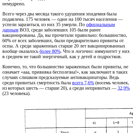
немудрено.
Всего через два месяца такого удушения эпидемия была
подавлена. 175 человек — один на 100 тысяч населения —
успели заразиться, из них 35 умерли. По
официальным
данным
ВОЗ, среди заболевших 105 были ранее
вакцинированы. Да, вы прочитали правильно: большинство,
60% от всех заболевших, были предварительно привиты от
оспы. А среди зараженных старше 20 лет вакцинированных
вообще оказалось
более 80%
. Что и логично: иммунитет у них
в среднем не такой энергичный, как у детей и подростков.
Конечно, то, что большинство зараженных были привиты, не
означает «ааа, прививка бесполезна!», как заключают в таких
случаях слишком предсказуемые антивакцинаторы. Ведь
среди привитых смертность была
всего 7,6%
(восемь человек,
из которых шесть — старше 20), а среди непривитых —
32,9%
(23 человека).