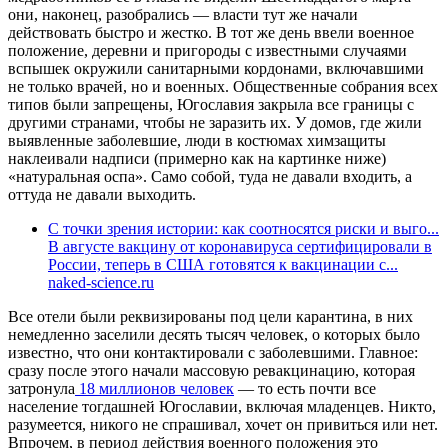
они, наконец, разобрались — власти тут же начали
действовать быстро и жестко. В тот же день ввели военное
положение, деревни и пригороды с известными случаями
вспышек окружили санитарными кордонами, включавшими
не только врачей, но и военных. Общественные собрания всех
типов были запрещены, Югославия закрыла все границы с
другими странами, чтобы не заразить их. У домов, где жили
выявленные заболевшие, люди в костюмах химзащиты
наклеивали надписи (примерно как на картинке ниже)
«натуральная оспа». Само собой, туда не давали входить, а
оттуда не давали выходить.
С точки зрения истории: как соотносятся риски и выго...
В августе вакцину от коронавируса сертифицировали в
России, теперь в США готовятся к вакцинации с...
naked-science.ru
Все отели были реквизированы под цели карантина, в них
немедленно заселили десять тысяч человек, о которых было
известно, что они контактировали с заболевшими. Главное:
сразу после этого начали массовую ревакцинацию, которая
затронула
18 миллионов человек
— то есть почти все
население тогдашней Югославии, включая младенцев. Никто,
разумеется, никого не спрашивал, хочет он привиться или нет.
Впрочем, в период действия военного положения это