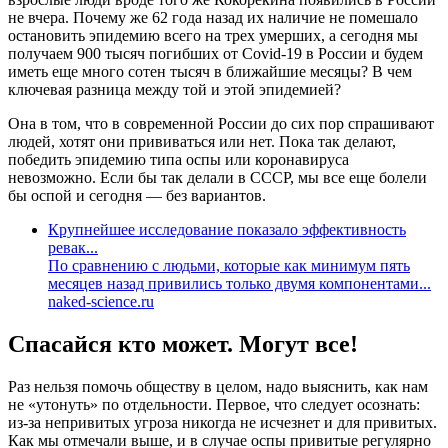
не вчера. Почему же 62 года назад их наличие не помешало
остановить эпидемию всего на трех умерших, а сегодня мы
получаем 900 тысяч погибших от Covid-19 в России и будем
иметь еще много сотен тысяч в ближайшие месяцы? В чем
ключевая разница между той и этой эпидемией?
Она в том, что в современной России до сих пор спрашивают
людей, хотят они прививаться или нет. Пока так делают,
победить эпидемию типа оспы или коронавируса
невозможно. Если бы так делали в СССР, мы все еще болели
бы оспой и сегодня — без вариантов.
Крупнейшее исследование показало эффективность
ревак...
По сравнению с людьми, которые как минимум пять
месяцев назад привились только двумя компонентами...
naked-science.ru
Спасайся кто может. Могут все!
Раз нельзя помочь обществу в целом, надо выяснить, как нам
не «утонуть» по отдельности. Первое, что следует осознать:
из-за непривитых угроза никогда не исчезнет и для привитых.
Как мы отмечали выше, и в случае оспы привитые регулярно