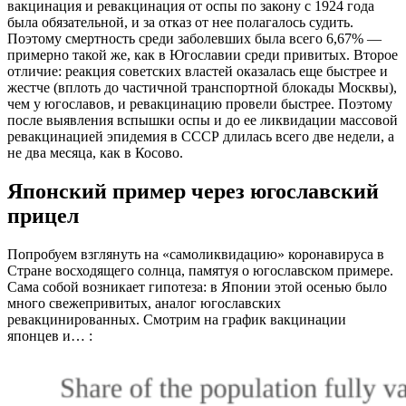
вакцинация и ревакцинация от оспы по закону с 1924 года
была обязательной, и за отказ от нее полагалось судить.
Поэтому смертность среди заболевших была всего 6,67% —
примерно такой же, как в Югославии среди привитых. Второе
отличие: реакция советских властей оказалась еще быстрее и
жестче (вплоть до частичной транспортной блокады Москвы),
чем у югославов, и ревакцинацию провели быстрее. Поэтому
после выявления вспышки оспы и до ее ликвидации массовой
ревакцинацией эпидемия в СССР длилась всего две недели, а
не два месяца, как в Косово.
Японский пример через югославский
прицел
Попробуем взглянуть на «самоликвидацию» коронавируса в
Стране восходящего солнца, памятуя о югославском примере.
Сама собой возникает гипотеза: в Японии этой осенью было
много свежепривитых, аналог югославских
ревакцинированных. Смотрим на график вакцинации
японцев и… :