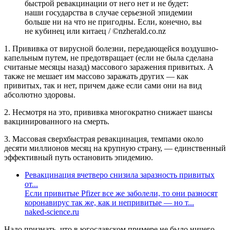
быстрой ревакцинации от него нет и не будет:
наши государства в случае серьезной эпидемии
больше ни на что не пригодны. Если, конечно, вы
не кубинец или китаец / ©nzherald.co.nz
1. Прививка от вирусной болезни, передающейся воздушно-
капельным путем, не предотвращает (если не была сделана
считаные месяцы назад) массового заражения привитых. А
также не мешает им массово заражать других — как
привитых, так и нет, причем даже если сами они на вид
абсолютно здоровы.
2. Несмотря на это, прививка многократно снижает шансы
вакцинированного на смерть.
3. Массовая сверхбыстрая ревакцинация, темпами около
десяти миллионов месяц на крупную страну, — единственный
эффективный путь остановить эпидемию.
Ревакцинация вчетверо снизила заразность привитых
от...
Если привитые Pfizer все же заболели, то они разносят
коронавирус так же, как и непривитые — но т...
naked-science.ru
Надо признать, что в югославском примере не было ничего