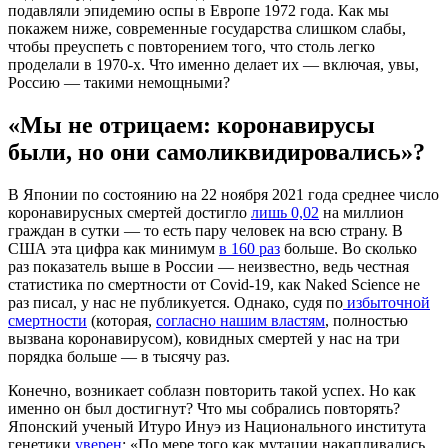
подавляли эпидемию оспы в Европе 1972 года. Как мы
покажем ниже, современные государства слишком слабы,
чтобы преуспеть с повторением того, что столь легко
проделали в 1970-х. Что именно делает их — включая, увы,
Россию — такими немощными?
«Мы не отрицаем: коронавирусы
были, но они самоликвидировались»?
В Японии по состоянию на 22 ноября 2021 года среднее число
коронавирусных смертей достигло
лишь 0,02
на миллион
граждан в сутки — то есть пару человек на всю страну. В
США эта цифра как минимум
в 160 раз
больше. Во сколько
раз показатель выше в России — неизвестно, ведь честная
статистика по смертности от Covid-19, как Naked Science не
раз писал, у нас не публикуется. Однако, судя по
избыточной
смертности
(которая,
согласно
нашим властям
, полностью
вызвана коронавирусом), ковидных смертей у нас на три
порядка больше — в тысячу раз.
Конечно, возникает соблазн повторить такой успех. Но как
именно он был достигнут? Что мы собрались повторять?
Японский ученый Итуро Инуэ из Национального института
генетики
уверен
: «По мере того как мутации накапливались,