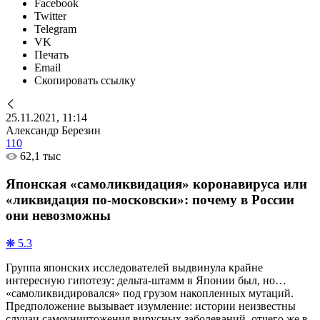
Facebook
Twitter
Telegram
VK
Печать
Email
Скопировать ссылку
25.11.2021, 11:14
Александр Березин
110
62,1 тыс
Японская «самоликвидация» коронавируса или
«ликвидация по-московски»: почему в России
они невозможны
❋ 5.3
Группа японских исследователей выдвинула крайне
интересную гипотезу: дельта-штамм в Японии был, но…
«самоликвидировался» под грузом накопленных мутаций.
Предположение вызывает изумление: истории неизвестны
случаи самоуничтожения вирусных заболеваний, отчего же в