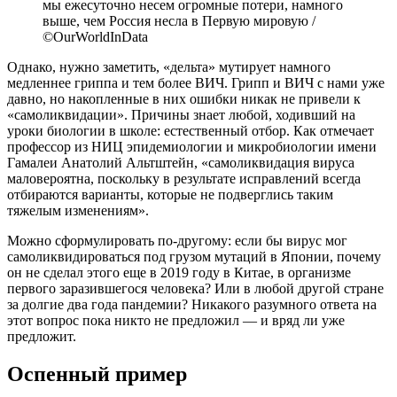
мы ежесуточно несем огромные потери, намного
выше, чем Россия несла в Первую мировую /
©OurWorldInData
Однако, нужно заметить, «дельта» мутирует намного
медленнее гриппа и тем более ВИЧ. Грипп и ВИЧ с нами уже
давно, но накопленные в них ошибки никак не привели к
«самоликвидации». Причины знает любой, ходивший на
уроки биологии в школе: естественный отбор. Как отмечает
профессор из НИЦ эпидемиологии и микробиологии имени
Гамалеи Анатолий Альтштейн, «самоликвидация вируса
маловероятна, поскольку в результате исправлений всегда
отбираются варианты, которые не подверглись таким
тяжелым изменениям».
Можно сформулировать по-другому: если бы вирус мог
самоликвидироваться под грузом мутаций в Японии, почему
он не сделал этого еще в 2019 году в Китае, в организме
первого заразившегося человека? Или в любой другой стране
за долгие два года пандемии? Никакого разумного ответа на
этот вопрос пока никто не предложил — и вряд ли уже
предложит.
Оспенный пример