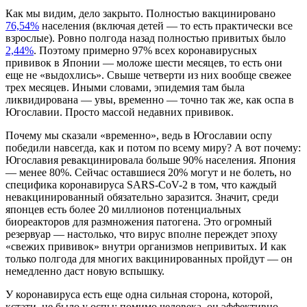
Как мы видим, дело закрыто. Полностью вакцинировано
76,54%
населения (включая детей — то есть практически все
взрослые). Ровно полгода назад полностью привитых было
2,44%
. Поэтому примерно 97% всех коронавирусных
прививок в Японии — моложе шести месяцев, то есть они
еще не «выдохлись». Свыше четверти из них вообще свежее
трех месяцев. Иными словами, эпидемия там была
ликвидирована — увы, временно — точно так же, как оспа в
Югославии. Просто массой недавних прививок.
Почему мы сказали «временно», ведь в Югославии оспу
победили навсегда, как и потом по всему миру? А вот почему:
Югославия ревакцинировала больше 90% населения. Япония
— менее 80%. Сейчас оставшиеся 20% могут и не болеть, но
специфика коронавируса SARS-CoV-2 в том, что каждый
невакцинированный обязательно заразится. Значит, среди
японцев есть более 20 миллионов потенциальных
биореакторов для размножения патогена. Это огромный
резервуар — настолько, что вирус вполне переждет эпоху
«свежих прививок» внутри организмов непривитых. И как
только полгода для многих вакцинированных пройдут — он
немедленно даст новую вспышку.
У коронавируса есть еще одна сильная сторона, которой,
кстати, не было у оспы: помимо человека, он эффективно