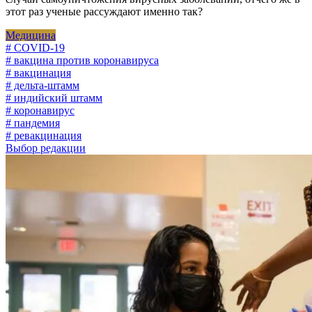
этот раз ученые рассуждают именно так?
Медицина
# COVID-19
# вакцина против коронавируса
# вакцинация
# дельта-штамм
# индийский штамм
# коронавирус
# пандемия
# ревакцинация
Выбор редакции