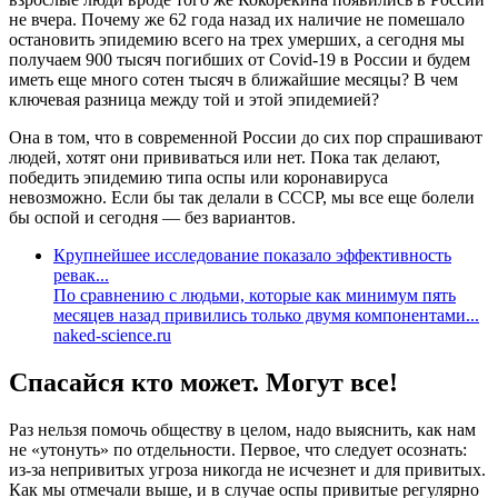
не вчера. Почему же 62 года назад их наличие не помешало
остановить эпидемию всего на трех умерших, а сегодня мы
получаем 900 тысяч погибших от Covid-19 в России и будем
иметь еще много сотен тысяч в ближайшие месяцы? В чем
ключевая разница между той и этой эпидемией?
Она в том, что в современной России до сих пор спрашивают
людей, хотят они прививаться или нет. Пока так делают,
победить эпидемию типа оспы или коронавируса
невозможно. Если бы так делали в СССР, мы все еще болели
бы оспой и сегодня — без вариантов.
Крупнейшее исследование показало эффективность
ревак...
По сравнению с людьми, которые как минимум пять
месяцев назад привились только двумя компонентами...
naked-science.ru
Спасайся кто может. Могут все!
Раз нельзя помочь обществу в целом, надо выяснить, как нам
не «утонуть» по отдельности. Первое, что следует осознать:
из-за непривитых угроза никогда не исчезнет и для привитых.
Как мы отмечали выше, и в случае оспы привитые регулярно