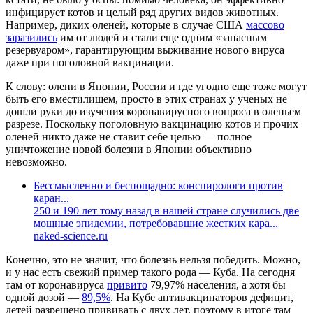
инфицирует котов и целый ряд других видов животных.
Например, диких оленей, которые в случае США
массово
заразились
им от людей и стали еще одним «запасным
резервуаром», гарантирующим выживание нового вируса
даже при поголовной вакцинации.
К слову: олени в Японии, России и где угодно еще тоже могут
быть его вместилищем, просто в этих странах у ученых не
дошли руки до изучения коронавирусного вопроса в оленьем
разрезе. Поскольку поголовную вакцинацию котов и прочих
оленей никто даже не ставит себе целью — полное
уничтожение новой болезни в Японии объективно
невозможно.
Бессмысленно и беспощадно: конспирологи против
каран...
250 и 190 лет тому назад в нашей стране случились две
мощные эпидемии, потребовавшие жестких кара...
naked-science.ru
Конечно, это не значит, что болезнь нельзя победить. Можно,
и у нас есть свежий пример такого рода — Куба. На сегодня
там от коронавируса
привито
79,97% населения, а хотя бы
одной дозой —
89,5%
. На Кубе антивакцинаторов дефицит,
детей разрешено прививать с двух лет, поэтому в итоге там