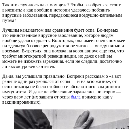
Так что случилось на самом деле? Чтобы разобраться, стоит
выяснить: а как вообще в истории удавалось победить
вирусные заболевания, передающиеся воздушно-капельным
путем?
Лучшим кандидатом для сравнения будет оспа. Во-первых,
это единственное вирусное заболевание, которое людям
вообще удалось одолеть. Во-вторых, она имеет очень похожее
на «дельту» базовое репродуктивное число — между пятью и
восемью. В-третьих, она похожа на коронавирус еще тем, что
требует многократной ревакцинации, но даже с ней вы
можете не избежать заражения, если не следили, достаточно
ли высок уровень антител.
Да-да, вы услышали правильно. Вопреки рассказам о «а вот
раньше один раз укололся от оспы — и на всю жизнь», от
оспы никогда не было стойкого и абсолютного вакцинного
иммунитета. И даже переболевшие заражались повторно —
через пару лет (их защита от оспы
была
примерно как у
вакцинированных).