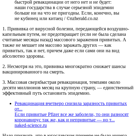
быстрой ревакцинации от него нет и не будет:
наши государства в случае серьезной эпидемии
больше ни на что не пригодны. Если, конечно, вы
не кубинец или китаец / ©nzherald.co.nz
1. Прививка от вирусной болезни, передающейся воздушно-
капельным путем, не предотвращает (если не была сделана
считаные месяцы назад) массового заражения привитых. А
также не мешает им массово заражать других — как
привитых, так и нет, причем даже если сами они на вид
абсолютно здоровы.
2. Несмотря на это, прививка многократно снижает шансы
вакцинированного на смерть.
3. Массовая сверхбыстрая ревакцинация, темпами около
десяти миллионов месяц на крупную страну, — единственный
эффективный путь остановить эпидемию.
Ревакцинация вчетверо снизила заразность привитых
от...
Если привитые Pfizer все же заболели, то они разносят
коронавирус так же, как и непривитые — но т...
naked-science.ru
Надо признать, что в югославском примере не было ничего