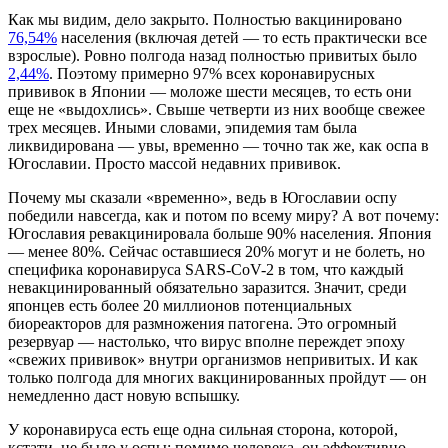
Как мы видим, дело закрыто. Полностью вакцинировано
76,54%
населения (включая детей — то есть практически все
взрослые). Ровно полгода назад полностью привитых было
2,44%
. Поэтому примерно 97% всех коронавирусных
прививок в Японии — моложе шести месяцев, то есть они
еще не «выдохлись». Свыше четверти из них вообще свежее
трех месяцев. Иными словами, эпидемия там была
ликвидирована — увы, временно — точно так же, как оспа в
Югославии. Просто массой недавних прививок.
Почему мы сказали «временно», ведь в Югославии оспу
победили навсегда, как и потом по всему миру? А вот почему:
Югославия ревакцинировала больше 90% населения. Япония
— менее 80%. Сейчас оставшиеся 20% могут и не болеть, но
специфика коронавируса SARS-CoV-2 в том, что каждый
невакцинированный обязательно заразится. Значит, среди
японцев есть более 20 миллионов потенциальных
биореакторов для размножения патогена. Это огромный
резервуар — настолько, что вирус вполне переждет эпоху
«свежих прививок» внутри организмов непривитых. И как
только полгода для многих вакцинированных пройдут — он
немедленно даст новую вспышку.
У коронавируса есть еще одна сильная сторона, которой,
кстати, не было у оспы: помимо человека, он эффективно