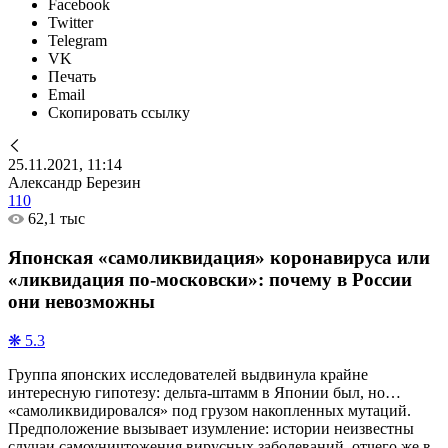
Facebook
Twitter
Telegram
VK
Печать
Email
Скопировать ссылку
25.11.2021, 11:14
Александр Березин
110
62,1 тыс
Японская «самоликвидация» коронавируса или
«ликвидация по-московски»: почему в России
они невозможны
❋ 5.3
Группа японских исследователей выдвинула крайне
интересную гипотезу: дельта-штамм в Японии был, но…
«самоликвидировался» под грузом накопленных мутаций.
Предположение вызывает изумление: истории неизвестны
случаи самоуничтожения вирусных заболеваний, отчего же в