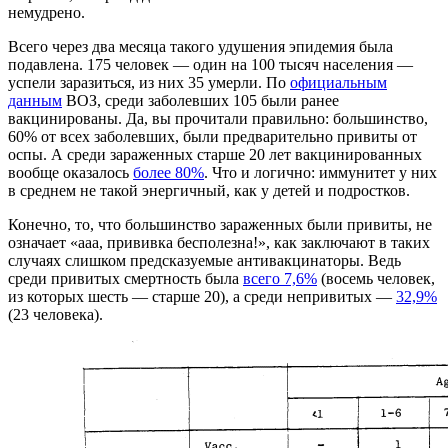
немудрено.
Всего через два месяца такого удушения эпидемия была
подавлена. 175 человек — один на 100 тысяч населения —
успели заразиться, из них 35 умерли. По
официальным
данным
ВОЗ, среди заболевших 105 были ранее
вакцинированы. Да, вы прочитали правильно: большинство,
60% от всех заболевших, были предварительно привиты от
оспы. А среди зараженных старше 20 лет вакцинированных
вообще оказалось
более 80%
. Что и логично: иммунитет у них
в среднем не такой энергичный, как у детей и подростков.
Конечно, то, что большинство зараженных были привиты, не
означает «ааа, прививка бесполезна!», как заключают в таких
случаях слишком предсказуемые антивакцинаторы. Ведь
среди привитых смертность была
всего 7,6%
(восемь человек,
из которых шесть — старше 20), а среди непривитых —
32,9%
(23 человека).