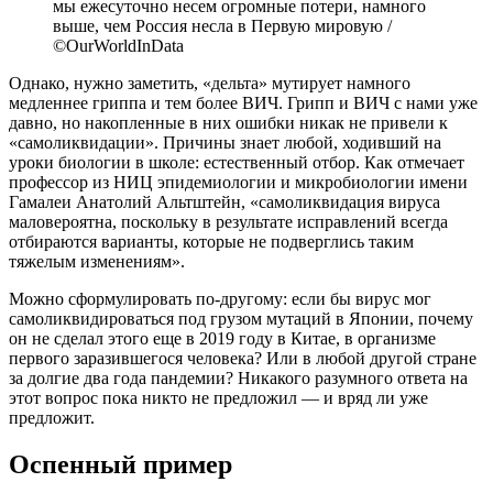
мы ежесуточно несем огромные потери, намного
выше, чем Россия несла в Первую мировую /
©OurWorldInData
Однако, нужно заметить, «дельта» мутирует намного
медленнее гриппа и тем более ВИЧ. Грипп и ВИЧ с нами уже
давно, но накопленные в них ошибки никак не привели к
«самоликвидации». Причины знает любой, ходивший на
уроки биологии в школе: естественный отбор. Как отмечает
профессор из НИЦ эпидемиологии и микробиологии имени
Гамалеи Анатолий Альтштейн, «самоликвидация вируса
маловероятна, поскольку в результате исправлений всегда
отбираются варианты, которые не подверглись таким
тяжелым изменениям».
Можно сформулировать по-другому: если бы вирус мог
самоликвидироваться под грузом мутаций в Японии, почему
он не сделал этого еще в 2019 году в Китае, в организме
первого заразившегося человека? Или в любой другой стране
за долгие два года пандемии? Никакого разумного ответа на
этот вопрос пока никто не предложил — и вряд ли уже
предложит.
Оспенный пример