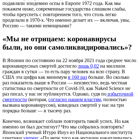
подавляли эпидемию оспы в Европе 1972 года. Как мы
покажем ниже, современные государства слишком слабы,
чтобы преуспеть с повторением того, что столь легко
проделали в 1970-х. Что именно делает их — включая, увы,
Россию — такими немощными?
«Мы не отрицаем: коронавирусы
были, но они самоликвидировались»?
В Японии по состоянию на 22 ноября 2021 года среднее число
коронавирусных смертей достигло
лишь 0,02
на миллион
граждан в сутки — то есть пару человек на всю страну. В
США эта цифра как минимум
в 160 раз
больше. Во сколько
раз показатель выше в России — неизвестно, ведь честная
статистика по смертности от Covid-19, как Naked Science не
раз писал, у нас не публикуется. Однако, судя по
избыточной
смертности
(которая,
согласно
нашим властям
, полностью
вызвана коронавирусом), ковидных смертей у нас на три
порядка больше — в тысячу раз.
Конечно, возникает соблазн повторить такой успех. Но как
именно он был достигнут? Что мы собрались повторять?
Японский ученый Итуро Инуэ из Национального института
генетики
уверен
: «По мере того как мутации накапливались,