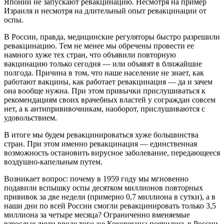
Японии не запускают ревакцинацию. Несмотря на пример
Израиля и несмотря на длительный опыт ревакцинации от
оспы.
В России, правда, медицинские регуляторы быстро разрешили
ревакцинацию. Тем не менее мы обречены провести ее
намного хуже тех стран, что объявили повторную
вакцинацию только сегодня — или объявят в ближайшие
полгода. Причина в том, что наше население не знает, как
работают вакцины, как работает ревакцинация — да и зачем
она вообще нужна. При этом привычки прислушиваться к
рекомендациям своих врачебных властей у сограждан совсем
нет, а к антипрививочникам, наоборот, прислушиваются с
удовольствием.
В итоге мы будем ревакцинироваться хуже большинства
стран. При этом именно ревакцинация — единственная
возможность остановить вирусное заболевание, передающееся
воздушно-капельным путем.
Возникает вопрос: почему в 1959 году мы мгновенно
подавили вспышку оспы десятком миллионов повторных
прививок за две недели (примерно 0,7 миллиона в сутки), а в
наши дни по всей России смогли ревакцинировать только 3,5
миллиона за четыре месяца? Ограниченно вменяемые
взрослые люди вроде того же Кокорекина появились в России