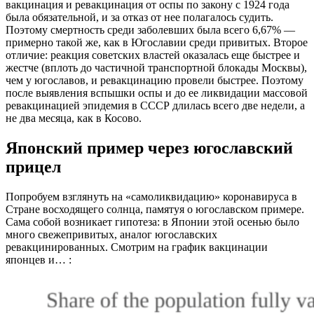
вакцинация и ревакцинация от оспы по закону с 1924 года
была обязательной, и за отказ от нее полагалось судить.
Поэтому смертность среди заболевших была всего 6,67% —
примерно такой же, как в Югославии среди привитых. Второе
отличие: реакция советских властей оказалась еще быстрее и
жестче (вплоть до частичной транспортной блокады Москвы),
чем у югославов, и ревакцинацию провели быстрее. Поэтому
после выявления вспышки оспы и до ее ликвидации массовой
ревакцинацией эпидемия в СССР длилась всего две недели, а
не два месяца, как в Косово.
Японский пример через югославский
прицел
Попробуем взглянуть на «самоликвидацию» коронавируса в
Стране восходящего солнца, памятуя о югославском примере.
Сама собой возникает гипотеза: в Японии этой осенью было
много свежепривитых, аналог югославских
ревакцинированных. Смотрим на график вакцинации
японцев и… :