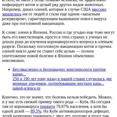
инфицирует котов и целый ряд других видов животных.
Например, диких оленей, которые в случае США
массово
заразились
им от людей и стали еще одним «запасным
резервуаром», гарантирующим выживание нового вируса
даже при поголовной вакцинации.
К слову: олени в Японии, России и где угодно еще тоже могут
быть его вместилищем, просто в этих странах у ученых не
дошли руки до изучения коронавирусного вопроса в оленьем
разрезе. Поскольку поголовную вакцинацию котов и прочих
оленей никто даже не ставит себе целью — полное
уничтожение новой болезни в Японии объективно
невозможно.
Бессмысленно и беспощадно: конспирологи против
каран...
250 и 190 лет тому назад в нашей стране случились две
мощные эпидемии, потребовавшие жестких кара...
naked-science.ru
Конечно, это не значит, что болезнь нельзя победить. Можно,
и у нас есть свежий пример такого рода — Куба. На сегодня
там от коронавируса
привито
79,97% населения, а хотя бы
одной дозой —
89,5%
. На Кубе антивакцинаторов дефицит,
детей разрешено прививать с двух лет, поэтому в итоге там