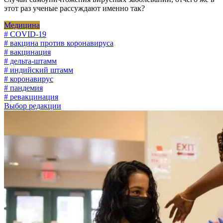
этот раз ученые рассуждают именно так?
Медицина
# COVID-19
# вакцина против коронавируса
# вакцинация
# дельта-штамм
# индийский штамм
# коронавирус
# пандемия
# ревакцинация
Выбор редакции