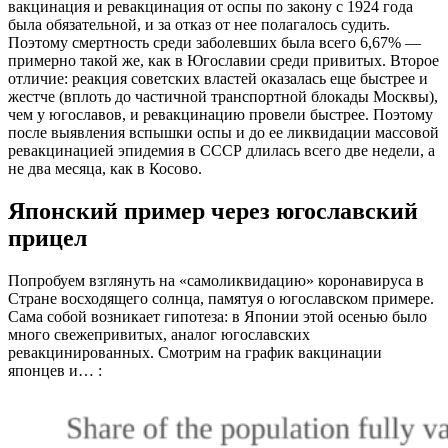
вакцинация и ревакцинация от оспы по закону с 1924 года
была обязательной, и за отказ от нее полагалось судить.
Поэтому смертность среди заболевших была всего 6,67% —
примерно такой же, как в Югославии среди привитых. Второе
отличие: реакция советских властей оказалась еще быстрее и
жестче (вплоть до частичной транспортной блокады Москвы),
чем у югославов, и ревакцинацию провели быстрее. Поэтому
после выявления вспышки оспы и до ее ликвидации массовой
ревакцинацией эпидемия в СССР длилась всего две недели, а
не два месяца, как в Косово.
Японский пример через югославский
прицел
Попробуем взглянуть на «самоликвидацию» коронавируса в
Стране восходящего солнца, памятуя о югославском примере.
Сама собой возникает гипотеза: в Японии этой осенью было
много свежепривитых, аналог югославских
ревакцинированных. Смотрим на график вакцинации
японцев и… :