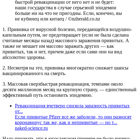
быстрой ревакцинации от него нет и не будет:
наши государства в случае серьезной эпидемии
больше ни на что не пригодны. Если, конечно, вы
не кубинец или китаец / ©nzherald.co.nz
1. Прививка от вирусной болезни, передающейся воздушно-
капельным путем, не предотвращает (если не была сделана
считаные месяцы назад) массового заражения привитых. А
также не мешает им массово заражать других — как
привитых, так и нет, причем даже если сами они на вид
абсолютно здоровы.
2. Несмотря на это, прививка многократно снижает шансы
вакцинированного на смерть.
3. Массовая сверхбыстрая ревакцинация, темпами около
десяти миллионов месяц на крупную страну, — единственный
эффективный путь остановить эпидемию.
Ревакцинация вчетверо снизила заразность привитых
от...
Если привитые Pfizer все же заболели, то они разносят
коронавирус так же, как и непривитые — но т...
naked-science.ru
Надо признать, что в югославском примере не было ничего