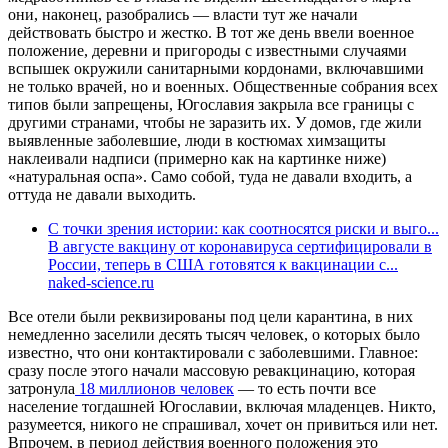
они, наконец, разобрались — власти тут же начали
действовать быстро и жестко. В тот же день ввели военное
положение, деревни и пригороды с известными случаями
вспышек окружили санитарными кордонами, включавшими
не только врачей, но и военных. Общественные собрания всех
типов были запрещены, Югославия закрыла все границы с
другими странами, чтобы не заразить их. У домов, где жили
выявленные заболевшие, люди в костюмах химзащиты
наклеивали надписи (примерно как на картинке ниже)
«натуральная оспа». Само собой, туда не давали входить, а
оттуда не давали выходить.
С точки зрения истории: как соотносятся риски и выго...
В августе вакцину от коронавируса сертифицировали в
России, теперь в США готовятся к вакцинации с...
naked-science.ru
Все отели были реквизированы под цели карантина, в них
немедленно заселили десять тысяч человек, о которых было
известно, что они контактировали с заболевшими. Главное:
сразу после этого начали массовую ревакцинацию, которая
затронула
18 миллионов человек
— то есть почти все
население тогдашней Югославии, включая младенцев. Никто,
разумеется, никого не спрашивал, хочет он привиться или нет.
Впрочем, в период действия военного положения это