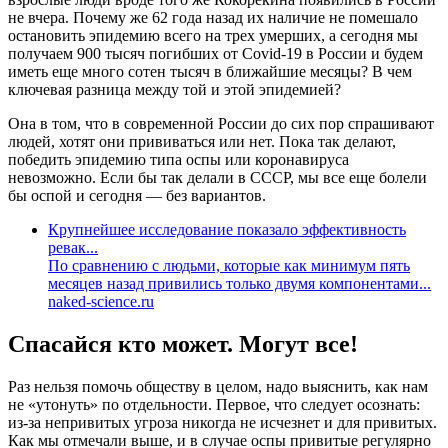
не вчера. Почему же 62 года назад их наличие не помешало
остановить эпидемию всего на трех умерших, а сегодня мы
получаем 900 тысяч погибших от Covid-19 в России и будем
иметь еще много сотен тысяч в ближайшие месяцы? В чем
ключевая разница между той и этой эпидемией?
Она в том, что в современной России до сих пор спрашивают
людей, хотят они прививаться или нет. Пока так делают,
победить эпидемию типа оспы или коронавируса
невозможно. Если бы так делали в СССР, мы все еще болели
бы оспой и сегодня — без вариантов.
Крупнейшее исследование показало эффективность
ревак...
По сравнению с людьми, которые как минимум пять
месяцев назад привились только двумя компонентами...
naked-science.ru
Спасайся кто может. Могут все!
Раз нельзя помочь обществу в целом, надо выяснить, как нам
не «утонуть» по отдельности. Первое, что следует осознать:
из-за непривитых угроза никогда не исчезнет и для привитых.
Как мы отмечали выше, и в случае оспы привитые регулярно