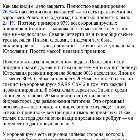
Как мы видим, дело закрыто. Полностью вакцинировано
76,54%
населения (включая детей — то есть практически все
взрослые). Ровно полгода назад полностью привитых было
2,44%
. Поэтому примерно 97% всех коронавирусных
прививок в Японии — моложе шести месяцев, то есть они
еще не «выдохлись». Свыше четверти из них вообще свежее
трех месяцев. Иными словами, эпидемия там была
ликвидирована — увы, временно — точно так же, как оспа в
Югославии. Просто массой недавних прививок.
Почему мы сказали «временно», ведь в Югославии оспу
победили навсегда, как и потом по всему миру? А вот почему:
Югославия ревакцинировала больше 90% населения. Япония
— менее 80%. Сейчас оставшиеся 20% могут и не болеть, но
специфика коронавируса SARS-CoV-2 в том, что каждый
невакцинированный обязательно заразится. Значит, среди
японцев есть более 20 миллионов потенциальных
биореакторов для размножения патогена. Это огромный
резервуар — настолько, что вирус вполне переждет эпоху
«свежих прививок» внутри организмов непривитых. И как
только полгода для многих вакцинированных пройдут — он
немедленно даст новую вспышку.
У коронавируса есть еще одна сильная сторона, которой,
кстати, не было у оспы: помимо человека, он эффективно