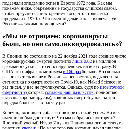
подавляли эпидемию оспы в Европе 1972 года. Как мы
покажем ниже, современные государства слишком слабы,
чтобы преуспеть с повторением того, что столь легко
проделали в 1970-х. Что именно делает их — включая, увы,
Россию — такими немощными?
«Мы не отрицаем: коронавирусы
были, но они самоликвидировались»?
В Японии по состоянию на 22 ноября 2021 года среднее число
коронавирусных смертей достигло
лишь 0,02
на миллион
граждан в сутки — то есть пару человек на всю страну. В
США эта цифра как минимум
в 160 раз
больше. Во сколько
раз показатель выше в России — неизвестно, ведь честная
статистика по смертности от Covid-19, как Naked Science не
раз писал, у нас не публикуется. Однако, судя по
избыточной
смертности
(которая,
согласно
нашим властям
, полностью
вызвана коронавирусом), ковидных смертей у нас на три
порядка больше — в тысячу раз.
Конечно, возникает соблазн повторить такой успех. Но как
именно он был достигнут? Что мы собрались повторять?
Японский ученый Итуро Инуэ из Национального института
генетики
уверен
: «По мере того как мутации накапливались,