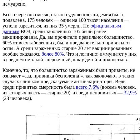
немудрено.
Всего через два месяца такого удушения эпидемия была
подавлена. 175 человек — один на 100 тысяч населения —
успели заразиться, из них 35 умерли. По
официальным
данным
ВОЗ, среди заболевших 105 были ранее
вакцинированы. Да, вы прочитали правильно: большинство,
60% от всех заболевших, были предварительно привиты от
оспы. А среди зараженных старше 20 лет вакцинированных
вообще оказалось
более 80%
. Что и логично: иммунитет у них
в среднем не такой энергичный, как у детей и подростков.
Конечно, то, что большинство зараженных были привиты, не
означает «ааа, прививка бесполезна!», как заключают в таких
случаях слишком предсказуемые антивакцинаторы. Ведь
среди привитых смертность была
всего 7,6%
(восемь человек,
из которых шесть — старше 20), а среди непривитых —
32,9%
(23 человека).