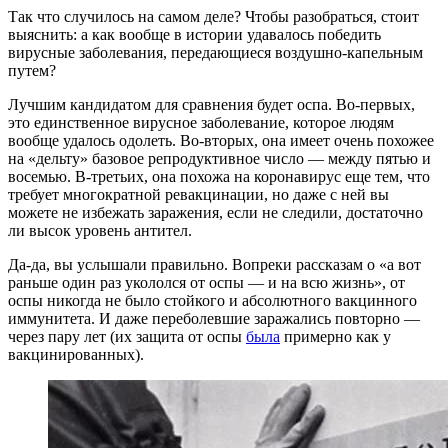
Так что случилось на самом деле? Чтобы разобраться, стоит
выяснить: а как вообще в истории удавалось победить
вирусные заболевания, передающиеся воздушно-капельным
путем?
Лучшим кандидатом для сравнения будет оспа. Во-первых,
это единственное вирусное заболевание, которое людям
вообще удалось одолеть. Во-вторых, она имеет очень похожее
на «дельту» базовое репродуктивное число — между пятью и
восемью. В-третьих, она похожа на коронавирус еще тем, что
требует многократной ревакцинации, но даже с ней вы
можете не избежать заражения, если не следили, достаточно
ли высок уровень антител.
Да-да, вы услышали правильно. Вопреки рассказам о «а вот
раньше один раз укололся от оспы — и на всю жизнь», от
оспы никогда не было стойкого и абсолютного вакцинного
иммунитета. И даже переболевшие заражались повторно —
через пару лет (их защита от оспы
была
примерно как у
вакцинированных).