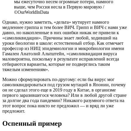
мы ежесуточно несем огромные потери, намного
выше, чем Россия несла в Первую мировую /
©OurWorldInData
Однако, нужно заметить, «дельта» мутирует намного
медленнее гриппа и тем более ВИЧ. Грипп и ВИЧ с нами уже
давно, но накопленные в них ошибки никак не привели к
«самоликвидации». Причины знает любой, ходивший на
уроки биологии в школе: естественный отбор. Как отмечает
профессор из НИЦ эпидемиологии и микробиологии имени
Гамалеи Анатолий Альтштейн, «самоликвидация вируса
маловероятна, поскольку в результате исправлений всегда
отбираются варианты, которые не подверглись таким
тяжелым изменениям».
Можно сформулировать по-другому: если бы вирус мог
самоликвидироваться под грузом мутаций в Японии, почему
он не сделал этого еще в 2019 году в Китае, в организме
первого заразившегося человека? Или в любой другой стране
за долгие два года пандемии? Никакого разумного ответа на
этот вопрос пока никто не предложил — и вряд ли уже
предложит.
Оспенный пример