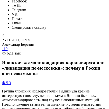
Facebook
Twitter
Telegram
VK
Печать
Email
Скопировать ссылку
25.11.2021, 11:14
Александр Березин
110
62,1 тыс
Японская «самоликвидация» коронавируса или
«ликвидация по-московски»: почему в России
они невозможны
❋ 5.3
Группа японских исследователей выдвинула крайне
интересную гипотезу: дельта-штамм в Японии был, но…
«самоликвидировался» под грузом накопленных мутаций.
Предположение вызывает изумление: истории неизвестны
случаи самоуничтожения вирусных заболеваний, отчего же в