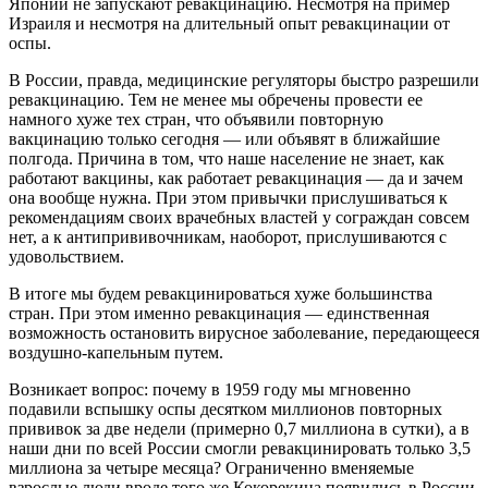
Японии не запускают ревакцинацию. Несмотря на пример
Израиля и несмотря на длительный опыт ревакцинации от
оспы.
В России, правда, медицинские регуляторы быстро разрешили
ревакцинацию. Тем не менее мы обречены провести ее
намного хуже тех стран, что объявили повторную
вакцинацию только сегодня — или объявят в ближайшие
полгода. Причина в том, что наше население не знает, как
работают вакцины, как работает ревакцинация — да и зачем
она вообще нужна. При этом привычки прислушиваться к
рекомендациям своих врачебных властей у сограждан совсем
нет, а к антипрививочникам, наоборот, прислушиваются с
удовольствием.
В итоге мы будем ревакцинироваться хуже большинства
стран. При этом именно ревакцинация — единственная
возможность остановить вирусное заболевание, передающееся
воздушно-капельным путем.
Возникает вопрос: почему в 1959 году мы мгновенно
подавили вспышку оспы десятком миллионов повторных
прививок за две недели (примерно 0,7 миллиона в сутки), а в
наши дни по всей России смогли ревакцинировать только 3,5
миллиона за четыре месяца? Ограниченно вменяемые
взрослые люди вроде того же Кокорекина появились в России