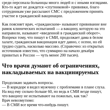
среди персонала больницы много людей и с иными взглядами.
Кто-то ждет не дождется «спутниковой» прививки, благо
сотрудникам уже рассылают СМС с предложением принять
участие в гражданской вакцинации.
Как поясняет врач, «гражданским» называют прививание вне
рамок клинических испытаний — а вакцину, которую на это
направили, называют «введенной в гражданский оборот».
Вопреки тому, что пишут в СМИ, продолжает дама в белом
халате, гражданская вакцинация идет давно, с осени, но ей
трудно судить, насколько массово. (Справочно: из открытых
источников известно, что суммарно на начало декабря
привитых в России — чуть менее 200 тысяч).
Что врачи думают об ограничениях,
накладываемых на вакцинируемых
Продолжаю задавать вопросы.
— В коридоре я видел мужчину с проблемами в плане слуха.
На вид ему сильно больше 60, но ведь в СМИ везде пишут,
что вакцину не испытывают на пожилых, как так?
Врач невозмутимо:
— В СМИ все время что-нибудь пишут.