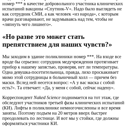
номер *** в качестве добровольного участника клинических
испытаний вакцины «Спутник-V». Надо было выглядеть не
как сотрудник СМИ, а как человек «из народа», с которым
врачи разговаривают, не задумываясь над тем, чтобы не
«ляпнуть чего лишнего».
«Но разве это может стать
препятствием для наших чувств?»
Мы заходим в здание поликлиники номер ***. На входе все
вроде бы серьезно: сотрудник медучреждения протягивает
прибор к нашему запястью, проверяя, нет ли температуры.
Одна девушка-посетительница, правда, лихо проскакивает
мимо этой сотрудницы в больничный холл — причем без
маски. Вслед ней несется вопрос: «А у вас маска с собой
есть?». Та отвечает: «Да, у меня с собой, сейчас надену».
Корреспондент
Naked Science
поднимается на тот этаж, где
обследуют участников третьей фазы клинических испытаний
(КИ). Лифты в поликлинике немногочисленны и все время
заняты. Поэтому подъем на 20 метров вверх быстрее
преодолевать по лестнице. И вот мы у стойки, где должны
оформляться участники КИ.