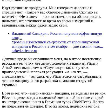
Идут рутинные процедуры. Мне измеряют давление и
спрашивают: «Какое у вас обычное давление? Сколько вы
весите?». «Не знаю», — честно отвечаю я на оба вопроса и,
пользуясь отвлеченностью врача во время измерений и
взвешиваний, между делом задаю свои.
Вакцинный блицкриг: Россия получила эффективную
вакц...
Уровень избыточной смертности от коронавирусной
эпидемии в России в этом ноябре — две тысячи чело...
naked-science.ru
Девушка вроде бы опрашивает меня, но в итоге постепенно
рассказывает, что у нее лично доверие к вакцинам Pfizer и
AstraZeneca выше, чем к «Спутнику», так как у этих
производителей неплохая репутация. «А как же, —
спрашиваю я, — тот факт, что Pfizer вовсе не разрабатывала
«свою» вакцину, и это разработка компании из другой
страны?»
Врач знает, что «американская» вакцина, выводимая на рынок
Pfizer, на деле создана маленькой компанией во главе с парой
из натурализовавшихся в Германии турок (BioNTech). Но это
не подрывает ее доверие. В то же время, подчеркивает она,