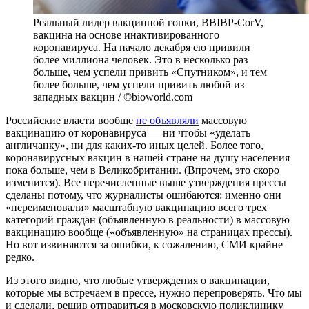
Реальный лидер вакцинной гонки, BBIBP-CorV,
вакцина на основе инактивированного
коронавируса. На начало декабря ею привили
более миллиона человек. Это в несколько раз
больше, чем успели привить «Спутником», и тем
более больше, чем успели привить любой из
западных вакцин / ©bioworld.com
Российские власти вообще
не объявляли
массовую
вакцинацию от коронавируса — ни чтобы «уделать
англичанку», ни для каких-то иных целей. Более того,
коронавирусных вакцин в нашей стране на душу населения
пока больше, чем в Великобритании. (Впрочем, это скоро
изменится). Все перечисленные выше утверждения прессы
сделаны потому, что журналисты ошибаются: именно они
«переименовали» масштабную вакцинацию всего трех
категорий граждан (объявленную в реальности) в массовую
вакцинацию вообще («объявленную» на страницах прессы).
Но вот извиняются за ошибки, к сожалению, СМИ крайне
редко.
Из этого видно, что любые утверждения о вакцинации,
которые мы встречаем в прессе, нужно перепроверять. Что мы
и сделали, решив отправиться в московскую поликлинику