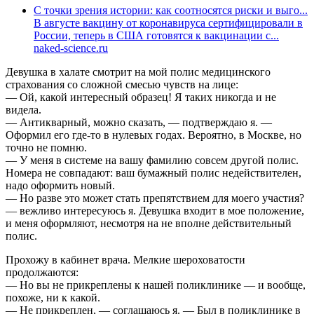
С точки зрения истории: как соотносятся риски и выго...
В августе вакцину от коронавируса сертифицировали в
России, теперь в США готовятся к вакцинации с...
naked-science.ru
Девушка в халате смотрит на мой полис медицинского
страхования со сложной смесью чувств на лице:
— Ой, какой интересный образец! Я таких никогда и не
видела.
— Антикварный, можно сказать, — подтверждаю я. —
Оформил его где-то в нулевых годах. Вероятно, в Москве, но
точно не помню.
— У меня в системе на вашу фамилию совсем другой полис.
Номера не совпадают: ваш бумажный полис недействителен,
надо оформить новый.
— Но разве это может стать препятствием для моего участия?
— вежливо интересуюсь я. Девушка входит в мое положение,
и меня оформляют, несмотря на не вполне действительный
полис.
Прохожу в кабинет врача. Мелкие шероховатости
продолжаются:
— Но вы не прикреплены к нашей поликлинике — и вообще,
похоже, ни к какой.
— Не прикреплен, — соглашаюсь я. — Был в поликлинике в