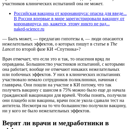
участников клинических испытаний она не может.
Российская вакцина от коронавируса: опасна для введе...
В России впервые в мире зарегистрировали вакцину от
коронавируса, но, кажется, этому никто не рад...
naked-science.ru
— Быть может, — предлагаю гипотезы я, — люди опасаются
нежелательных эффектов, о которых пишут в статье в
The
Lancet
по второй фазе КИ «Спутника»?
Врач отмечает, что если это и так, то опасения вряд ли
оправданы. Большинство участников испытаний, с которыми
она работает, вообще не отмечают никаких нежелательных
или побочных эффектов. У них в клинических испытаниях
участвовало немало сотрудников поликлиники, начиная с
главврача. Они пошли на участие в КИ потому, что так
получить вакцину с шансом в 75% можно было еще до начала
гражданской вакцинации для врачей. Чтобы понять, получили
они плацебо или вакцины, врачи после укола сдавали тест на
антитела. Несмотря на то что большинство получили вакцину,
ни у кого не было нежелательных эффектов.
Верят ли врачи и медработники в