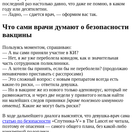
последний раз настолько давно, что даже не помню, в каком
году или десятилетии.
— Ладно, — сдается врач, — оформим вас так.
Что сами врачи думают о безопасности
вакцины
Пользуясь моментом, спрашиваю:
— А вы сами приняли участие в КИ?
— Нет, я же уже переболела ковидом, как и значительная
часть сотрудников поликлиники.
— А хотели бы принять, если бы не переболели? (продолжаю
ненавязчиво приставать с расспросами)
— Это сложный вопрос: с новым препаратом всегда есть
какие-то риски, — ответила девушка.
— Но в вакцине же из нового только аденовирус, который не
размножается, и через две недели у привитого нельзя найти
ни малейших следов прививки
[кроме полезного иммунного
ответа]
. Какие же могут быть риски?
В ходе дальнейшего диалога выяснятся, что девушка-врач сама
статью по безопасности
«Спутника-V» в The Lancet не читала,
поэтому ее опасения — самого общего плана, без какой-либо
конкретной подоплеки.