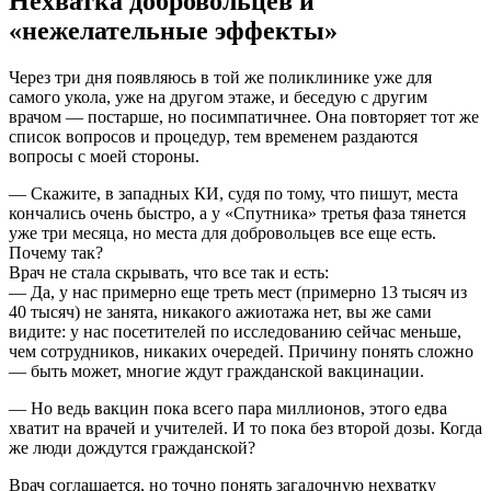
Нехватка добровольцев и
«нежелательные эффекты»
Через три дня появляюсь в той же поликлинике уже для
самого укола, уже на другом этаже, и беседую с другим
врачом — постарше, но посимпатичнее. Она повторяет тот же
список вопросов и процедур, тем временем раздаются
вопросы с моей стороны.
— Скажите, в западных КИ, судя по тому, что пишут, места
кончались очень быстро, а у «Спутника» третья фаза тянется
уже три месяца, но места для добровольцев все еще есть.
Почему так?
Врач не стала скрывать, что все так и есть:
— Да, у нас примерно еще треть мест (примерно 13 тысяч из
40 тысяч) не занята, никакого ажиотажа нет, вы же сами
видите: у нас посетителей по исследованию сейчас меньше,
чем сотрудников, никаких очередей. Причину понять сложно
— быть может, многие ждут гражданской вакцинации.
— Но ведь вакцин пока всего пара миллионов, этого едва
хватит на врачей и учителей. И то пока без второй дозы. Когда
же люди дождутся гражданской?
Врач соглашается, но точно понять загадочную нехватку