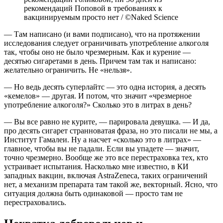
рекомендаций Поповой в требованиях к
вакцинируемым просто нет / ©Naked Science
— Там написано (и вами подписано), что на протяжении
исследования следует ограничивать употребление алкоголя
так, чтобы оно не было чрезмерным. Как и курение —
десятью сигаретами в день. Причем там так и написано:
желательно ограничить. Не «нельзя».
— Но ведь десять суперлайтс — это одна история, а десять
«кемелов» — другая. И потом, что значит «чрезмерное
употребление алкоголя?» Сколько это в литрах в день?
— Вы все равно не курите, — парировала девушка. — И да,
про десять сигарет странноватая фраза, но это писали не мы, а
Институт Гамалеи. Ну а насчет «сколько это в литрах» —
главное, чтобы вы не падали. Если вы упадете — значит,
точно чрезмерно. Вообще же это все перестраховка тех, кто
устраивает испытания. Насколько мне известно, в КИ
западных вакцин, включая AstraZeneca, таких ограничений
нет, а механизм препарата там такой же, векторный. Ясно, что
ситуация должна быть одинаковой — просто там не
перестраховались.