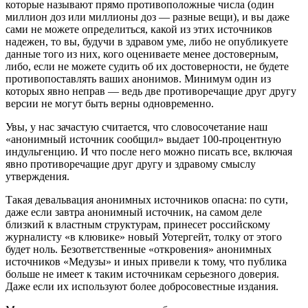
которые называют прямо противоположные числа (один
миллион доз или миллионы доз — разные вещи), и вы даже
сами не можете определиться, какой из этих источников
надежен, то вы, будучи в здравом уме, либо не опубликуете
данные того из них, кого оцениваете менее достоверным,
либо, если не можете судить об их достоверности, не будете
противопоставлять ваших анонимов. Минимум один из
которых явно неправ — ведь две противоречащие друг другу
версии не могут быть верны одновременно.
Увы, у нас зачастую считается, что словосочетание наш
«анонимный источник сообщил» выдает 100-процентную
индульгенцию. И что после него можно писать все, включая
явно противоречащие друг другу и здравому смыслу
утверждения.
Такая девальвация анонимных источников опасна: по сути,
даже если завтра анонимный источник, на самом деле
близкий к властным структурам, принесет российскому
журналисту «в клювике» новый Уотергейт, толку от этого
будет ноль. Безответственные «откровения» анонимных
источников «Медузы» и иных привели к тому, что публика
больше не имеет к таким источникам серьезного доверия.
Даже если их используют более добросовестные издания.