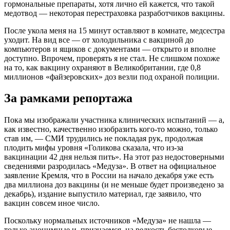
гормональные препараты, хотя лично ей кажется, что такой
медотвод — некоторая перестраховка разработчиков вакцины.
После укола меня на 15 минут оставляют в комнате, медсестра
уходит. На вид все — от холодильника с вакциной до
компьютеров и ящиков с документами — открыто и вполне
доступно. Впрочем, проверять я не стал. Не слишком похоже
на то, как вакцину охраняют в Великобритании, где 0,8
миллионов «файзеровских» доз везли под охраной полиции.
За рамками репортажа
Пока мы изображали участника клинических испытаний — а,
как известно, качественно изобразить кого-то можно, только
став им, — СМИ трудились не покладая рук, продолжая
плодить мифы уровня «Голикова сказала, что из-за
вакцинации 42 дня нельзя пить». На этот раз недостоверными
сведениями разродилась «Медуза». В ответ на официальное
заявление Кремля, что в России на начало декабря уже есть
два миллиона доз вакцины (и не меньше будет произведено за
декабрь), издание выпустило материал, где заявило, что
вакцин совсем иное число.
Поскольку нормальных источников «Медуза» не нашла —
только анонимные и, признаемся, на редкость бестолковые —