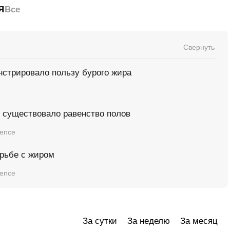
я
Все
Свернуть
стрировало пользу бурого жира
 существовало равенство полов
ience
орьбе с жиром
ience
За сутки
За неделю
За месяц