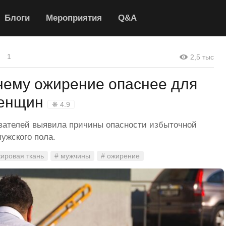
Блоги
Мероприятия
Q&A
1
2,5 тыс
чему ожирение опаснее для
женщин
❋ 4.9
вателей выявила причины опасности избыточной
ужского пола.
жировая ткань
# мужчины
# ожирение