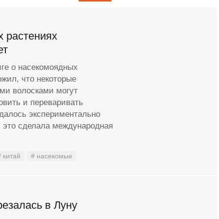
х растениях
ет
иге о насекомоядных
жил, что некоторые
ми волосками могут
овить и переваривать
удалось экспериментально
ь это сделала международная
# китай
# насекомые
резалась в Луну