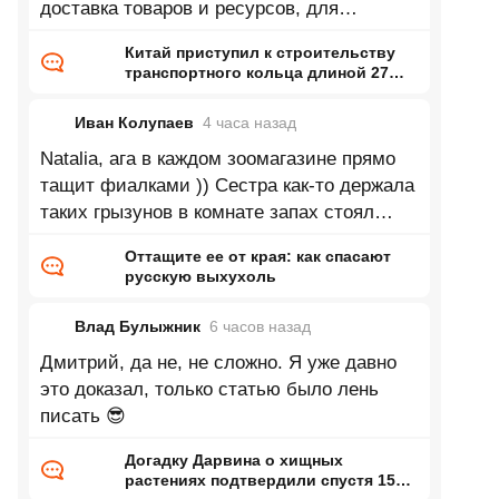
доставка товаров и ресурсов, для
промышленности это так фигня какая
Китай приступил к строительству
транспортного кольца длиной 27
тысяч километров
Иван Колупаев
4 часа
назад
Natalia, ага в каждом зоомагазине прямо
тащит фиалками )) Сестра как-то держала
таких грызунов в комнате запах стоял
непередаваемый. Впрочем может это
Оттащите ее от края: как спасают
русскую выхухоль
Влад Булыжник
6 часов
назад
Дмитрий, да не, не сложно. Я уже давно
это доказал, только статью было лень
писать 😎
Догадку Дарвина о хищных
растениях подтвердили спустя 150