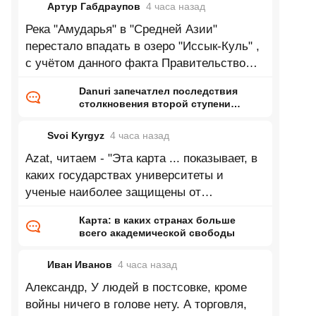
Артур Габдраупов
4 часа
назад
Река "Амударья" в "Средней Азии"
перестало впадать в озеро "Иссык-Куль" ,
с учётом данного факта Правительство
республики "Кыргызстан" приняло
Danuri запечатлел последствия
столкновения второй ступени
Falcon 9 с Луной
Svoi Kyrgyz
4 часа
назад
Azat, читаем - "Эта карта ... показывает, в
каких государствах университеты и
ученые наиболее защищены от
ГОСударственного и ИНСтитуционального
Карта: в каких странах больше
всего академической свободы
Иван Иванов
4 часа
назад
Александр, У людей в постсовке, кроме
войны ничего в голове нету. А торговля,