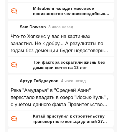
Mitsubishi наладит массовое
производство человекоподобных
роботов — до 1000 машин в месяц
на бывшей линии сборки
Sam Dowson
3 часа
назад
двигателей
Что-то Хопкинс у вас на картинках
зачастил. Не к добру... А результаты по
годам без деменции будет недостоверны
до тех пор, пока из выборки не станут
Три фактора сократили жизнь без
деменции почти на 13 лет
Артур Габдраупов
4 часа
назад
Река "Амударья" в "Средней Азии"
перестало впадать в озеро "Иссык-Куль" ,
с учётом данного факта Правительство
республики "Кыргызстан" приняло
Китай приступил к строительству
транспортного кольца длиной 27
тысяч километров