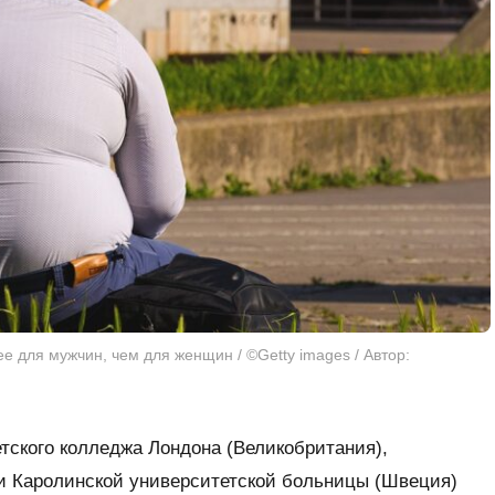
е для мужчин, чем для женщин / ©Getty images / Автор:
етского колледжа Лондона (Великобритания),
 и Каролинской университетской больницы (Швеция)