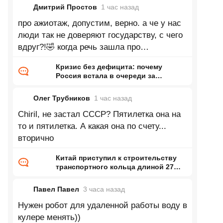
Дмитрий Простов
1 час
назад
про ажиотаж, допустим, верно. а че у нас
люди так не доверяют государству, с чего
вдруг?!🤣 когда речь зашла про
увеличивающееся производство, автор
Кризис без дефицита: почему
Россия встала в очереди за
бензином и когда они закончатся
Олег Трубников
1 час
назад
Chiril, не застал СССР? Пятилетка она на
то и пятилетка. А какая она по счету...
вторично
Китай приступил к строительству
транспортного кольца длиной 27
тысяч километров
Павел Павел
3 часа
назад
Нужен робот для удаленной работы воду в
кулере менять))