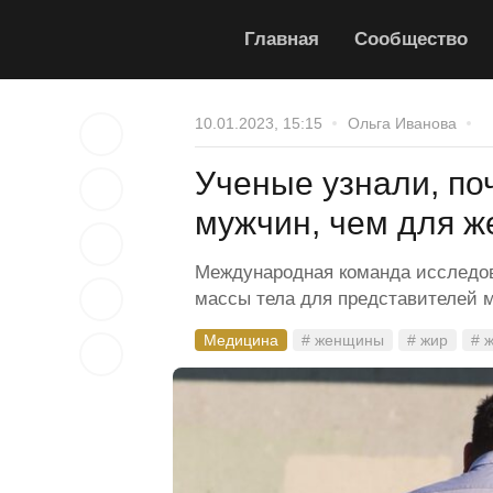
Главная
Сообщество
10.01.2023, 15:15
Ольга Иванова
Ученые узнали, по
мужчин, чем для 
Международная команда исследо
массы тела для представителей м
Медицина
# женщины
# жир
# 