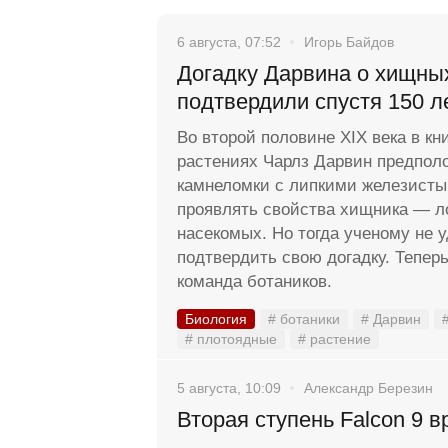
6 августа, 07:52
Игорь Байдов
Догадку Дарвина о хищны
подтвердили спустя 150 л
Во второй половине XIX века в кн
растениях Чарлз Дарвин предполо
камнеломки с липкими железисты
проявлять свойства хищника — л
насекомых. Но тогда ученому не 
подтвердить свою догадку. Тепер
команда ботаников.
Биология
# ботаники
# Дарвин
# плотоядные
# растение
5 августа, 10:09
Александр Березин
Вторая ступень Falcon 9 в