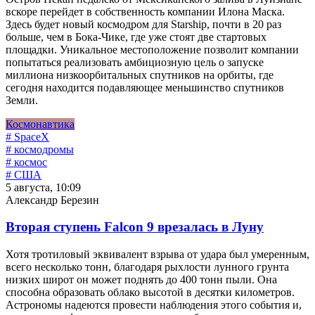
вскоре перейдет в собственность компании Илона Маска.
Здесь будет новый космодром для Starship, почти в 20 раз
больше, чем в Бока-Чике, где уже стоят две стартовых
площадки. Уникальное местоположение позволит компании
попытаться реализовать амбициозную цель о запуске
миллиона низкоорбитальных спутников на орбиты, где
сегодня находится подавляющее меньшинство спутников
Земли.
Космонавтика
# SpaceX
# космодромы
# космос
# США
5 августа, 10:09
Александр Березин
Вторая ступень Falcon 9 врезалась в Луну
Хотя тротиловый эквивалент взрыва от удара был умеренным,
всего несколько тонн, благодаря рыхлости лунного грунта
низких широт он может поднять до 400 тонн пыли. Она
способна образовать облако высотой в десятки километров.
Астрономы надеются провести наблюдения этого события и,