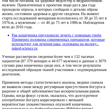
том числе питания, на здоровье медсестер и медработников-
мужчин. Привлеченные к проектам люди раз в два года
проходили опросы, в которых сообщали о деталях образа
жизни, состоянии здоровья и другие сведения. На момент
старта исследований женщинам исполнилось от 30 до 55 лет в
1976-м, а мужчинам — от 40 до 75 лет в 1986-м. Наблюдения
вели до 2016 года.
Рак кишечника предложили лечить с помощью гриба
Примерно половина современных препаратов, которые
используют для лечения рака, основаны на молеку...
naked-science.ru
Ученые рассмотрели сведения более чем о 132 тысячах
пациентов (87 379 женщин и 44 677 мужчин) и данные о 3079
случаях рака кишечника среди них, в том числе результаты
исследований образцов тканей участников с подтвержденным
диагнозом.
Применив методы статистического анализа, медики сначала
не выявили связи между регулярным присутствием йогурта в
рационе и общей заболеваемостью колоректальным раком.
Однако, когда фокус сузили, оказалось, что долгосрочное
употребление йогурта коррелировало с меньшей
вероятностью злокачественных опухолей кишечника,
положительных по бифидобактериям
(Bifidobacterium)
.