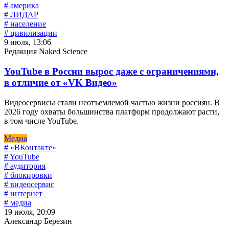
# америка
# ЛИДАР
# население
# цивилизации
9 июля, 13:06
Редакция Naked Science
YouTube в России вырос даже с ограничениями,
в отличие от «VK Видео»
Видеосервисы стали неотъемлемой частью жизни россиян. В
2026 году охваты большинства платформ продолжают расти,
в том числе YouTube.
Медиа
# «ВКонтакте»
# YouTube
# аудитория
# блокировки
# видеосервис
# интернет
# медиа
19 июля, 20:09
Александр Березин