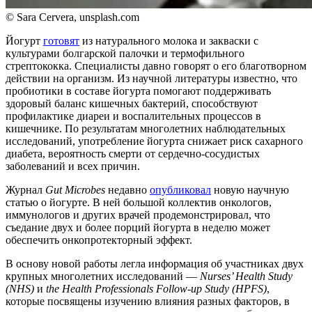
© Sara Cervera, unsplash.com
Йогурт
готовят
из натурального молока и закваски с
культурами болгарской палочки и термофильного
стрептококка. Специалисты давно говорят о его благотворном
действии на организм. Из научной литературы известно, что
пробиотики в составе йогурта помогают поддерживать
здоровый баланс кишечных бактерий, способствуют
профилактике диареи и воспалительных процессов в
кишечнике. По результатам многолетних наблюдательных
исследований, употребление йогурта снижает риск сахарного
диабета, вероятность смерти от сердечно-сосудистых
заболеваний и всех причин.
Журнал
Gut Microbes
недавно
опубликовал
новую научную
статью о йогурте. В ней большой коллектив онкологов,
иммунологов и других врачей продемонстрировал, что
съедание двух и более порций йогурта в неделю может
обеспечить онкопротекторный эффект.
В основу новой работы легла информация об участниках двух
крупных многолетних исследований —
Nurses’ Health Study
(NHS)
и
the Health Professionals Follow-up Study (HPFS)
,
которые посвящены изучению влияния разных факторов, в