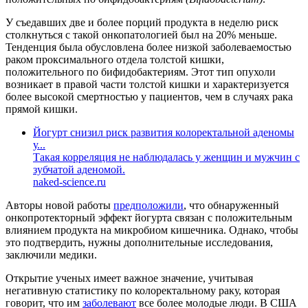
У съедавших две и более порций продукта в неделю риск
столкнуться с такой онкопатологией был на 20% меньше.
Тенденция была обусловлена более низкой заболеваемостью
раком проксимального отдела толстой кишки,
положительного по бифидобактериям. Этот тип опухоли
возникает в правой части толстой кишки и характеризуется
более высокой смертностью у пациентов, чем в случаях рака
прямой кишки.
Йогурт снизил риск развития колоректальной аденомы
у...
Такая корреляция не наблюдалась у женщин и мужчин с
зубчатой аденомой.
naked-science.ru
Авторы новой работы
предположили
, что обнаруженный
онкопротекторный эффект йогурта связан с положительным
влиянием продукта на микробиом кишечника. Однако, чтобы
это подтвердить, нужны дополнительные исследования,
заключили медики.
Открытие ученых имеет важное значение, учитывая
негативную статистику по колоректальному раку, которая
говорит, что им
заболевают
все более молодые люди. В США