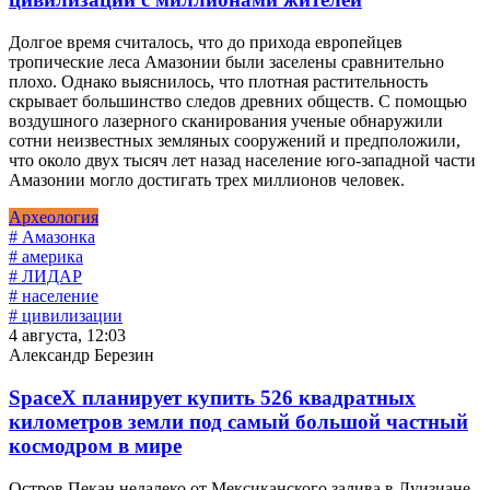
Долгое время считалось, что до прихода европейцев
тропические леса Амазонии были заселены сравнительно
плохо. Однако выяснилось, что плотная растительность
скрывает большинство следов древних обществ. С помощью
воздушного лазерного сканирования ученые обнаружили
сотни неизвестных земляных сооружений и предположили,
что около двух тысяч лет назад население юго-западной части
Амазонии могло достигать трех миллионов человек.
Археология
# Амазонка
# америка
# ЛИДАР
# население
# цивилизации
4 августа, 12:03
Александр Березин
SpaceX планирует купить 526 квадратных
километров земли под самый большой частный
космодром в мире
Остров Пекан недалеко от Мексиканского залива в Луизиане