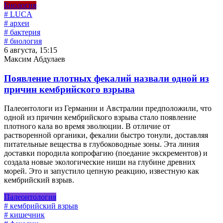
Биология
# LUCA
# археи
# бактерия
# биология
6 августа, 15:15
Максим Абдулаев
Появление плотных фекалий назвали одной из
причин кембрийского взрыва
Палеонтологи из Германии и Австралии предположили, что
одной из причин кембрийского взрыва стало появление
плотного кала во время эволюции. В отличие от
растворенной органики, фекалии быстро тонули, доставляя
питательные вещества в глубоководные зоны. Эта линия
доставки породила копрофагию (поедание экскрементов) и
создала новые экологические ниши на глубине древних
морей. Это и запустило цепную реакцию, известную как
кембрийский взрыв.
Палеонтология
# кембрийский взрыв
# кишечник