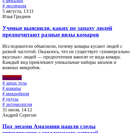
# фекалии
# эволюция
5 августа, 13:11
Илья Гриднев
Ученые выяснили, каких по запаху людей
предпочитают разные виды комаров
Исследователи объяснили, почему комары кусают людей с
разной частотой. Оказалось, что не существует «универсально
вкусных» людей — предпочтения зависят от вида комара.
Каждый вид привлекают уникальные наборы запахов и
кожных микробов.
Биология
# запах тела
# комары
# микробиом
# укусы
# энтомология
31 июля, 14:12
Андрей Серегин
Под лесами Амазонии нашли следы
цивилизации с миллионами жителей