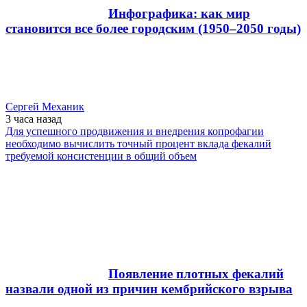
Инфографика: как мир
становится все более городским (1950–2050 годы)
Сергей Механик
3 часа
назад
Для успешного продвижения и внедрения копрофагии
необходимо вычислить точный процент вклада фекалий
требуемой консистенции в общий объем
Появление плотных фекалий
назвали одной из причин кембрийского взрыва