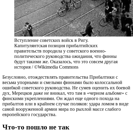
Вступление советских войск в Ригу.
Капитулянтская позиция прибалтийских
правительств породила у советского военно-
политического руководства ожидания, что финны
будут такими же. Оказалось, что это совсем другая
история / ©Wikimedia Commons
Безусловно, отождествлять правительства Прибалтики с
весьма упорными и смелыми финнами было колоссальной
ошибкой советского руководства. Не сумев оценить их боевой
дух, Мерецков даже не вникал, что там в «черном альбоме» с
финскими укреплениями. Он ждал еще одного похода на
прибалтов или в крайнем случае поляков: удара ломом в виде
самой вооруженной армии мира по рыхлой массе слабого
европейского государства.
Что-то пошло не так