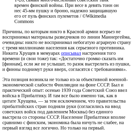
времен финской войны. При весе в девять тонн он
нес 45-мм пушку и броню, надежно защищавшую
его от пуль финских пулеметов / ©Wikimedia
Commons
Причины, по которым никто в Красной армии всерьез не
воспринимал материалы разведчиков по линии Маннергейма,
очевидны: никто не воспринимал небогатую аграрную страну
с тремя миллионами населения как серьезного противника.
Никита Хрущев в мемуарах
описывал
настроения того
времени (и свои тоже) так: «Достаточно громко сказать им
[финнам], если же не услышат, то разок выстрелить из пушки,
и финны поднимут руки вверх, согласятся с требованиями
».
Эта позиция возникла не только из-за объективной военной-
экономической слабости Финляндии на фоне СССР. Был и
практический опыт: осенью 1939 года Советский Союз ввел
войска в Прибалтику. И там все было именно так, как в
цитате Хрущева, — за тем исключением, что правительства
прибалтийских стран подняли руки (согласились на ввод
советских войск под давлением Москвы) без единого
выстрела со стороны СССР. Население Прибалтики вполне
сравнимо с финским, экономика была ничуть не слабее, на
первый взгляд все логично. Но только на первый.