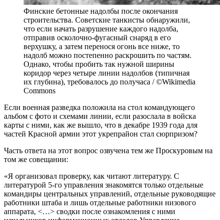
Финские бетонные надолбы после окончания
строительства. Советские танкисты обнаружили,
что если начать разрушение каждого надолба,
отправив осколочно-фугасный снаряд в его
верхушку, а затем перенося огонь все ниже, то
надолб можно постепенно раскрошить по частям.
Однако, чтобы пробить так нужной ширины
коридор через четыре линии надолбов (типичная
их глубина), требовалось до получаса / ©Wikimedia
Commons
Если военная разведка положила на стол командующего
альбом с фото и схемами линии, если разослала в войска
карты с ними, как же вышло, что в декабре 1939 года для
частей Красной армии этот укрепрайон стал сюрпризом?
Часть ответа на этот вопрос озвучена тем же Проскуровым на
том же совещании:
«Я организовал проверку, как читают литературу. С
литературой 5-го управления знакомятся только отдельные
командиры центральных управлений, отдельные руководящие
работники штаба и лишь отдельные работники низового
аппарата, <…> сводки после ознакомления с ними