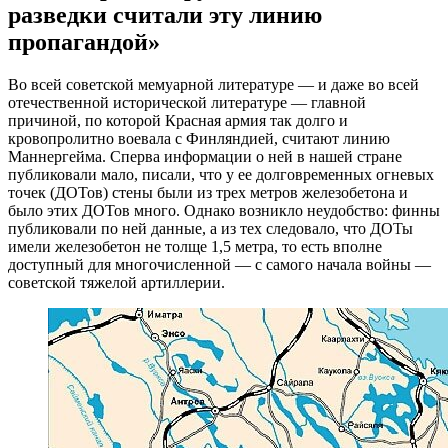
разведки считали эту линию
пропагандой»
Во всей советской мемуарной литературе — и даже во всей
отечественной исторической литературе — главной
причиной, по которой Красная армия так долго и
кровопролитно воевала с Финляндией, считают линию
Маннергейма. Сперва информации о ней в нашей стране
публиковали мало, писали, что у ее долговременных огневых
точек (ДОТов) стены были из трех метров железобетона и
было этих ДОТов много. Однако возникло неудобство: финны
публиковали по ней данные, а из тех следовало, что ДОТы
имели железобетон не толще 1,5 метра, то есть вполне
доступный для многочисленной — с самого начала войны —
советской тяжелой артиллерии.