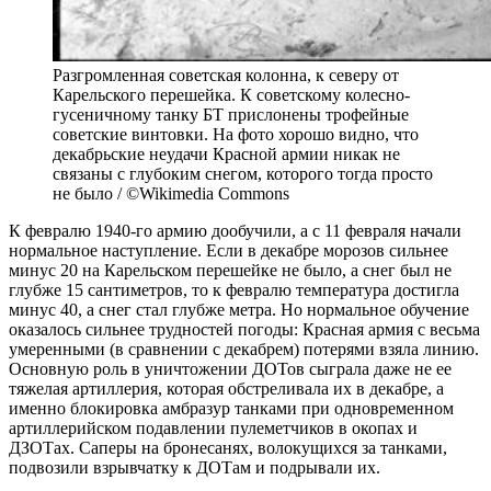
Разгромленная советская колонна, к северу от
Карельского перешейка. К советскому колесно-
гусеничному танку БТ прислонены трофейные
советские винтовки. На фото хорошо видно, что
декабрьские неудачи Красной армии никак не
связаны с глубоким снегом, которого тогда просто
не было / ©Wikimedia Commons
К февралю 1940-го армию дообучили, а с 11 февраля начали
нормальное наступление. Если в декабре морозов сильнее
минус 20 на Карельском перешейке не было, а снег был не
глубже 15 сантиметров, то к февралю температура достигла
минус 40, а снег стал глубже метра. Но нормальное обучение
оказалось сильнее трудностей погоды: Красная армия с весьма
умеренными (в сравнении с декабрем) потерями взяла линию.
Основную роль в уничтожении ДОТов сыграла даже не ее
тяжелая артиллерия, которая обстреливала их в декабре, а
именно блокировка амбразур танками при одновременном
артиллерийском подавлении пулеметчиков в окопах и
ДЗОТах. Саперы на бронесанях, волокущихся за танками,
подвозили взрывчатку к ДОТам и подрывали их.