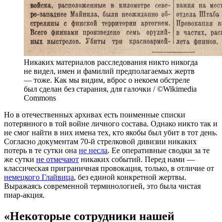
Никаких материалов расследования никто никогда
не видел, имен и фамилий предполагаемых жертв
— тоже. Как мы видим, вброс о некоем обстреле
был сделан без старания, для галочки / ©Wikimedia
Commons
Но в отечественных архивах есть поименные списки
потерянного в той войне личного состава. Однако никто так и
не смог найти в них имена тех, кто якобы был убит в тот день.
Согласно документам 70-й стрелковой дивизии никаких
потерь в те сутки она
не несла
. Ее оперативные сводки за те
же сутки
не отмечают
никаких событий. Перед нами —
классическая приграничная провокация, только, в отличие от
немецкого Глайвица
, без единой конкретной жертвы.
Выражаясь современной терминологией, это была чистая
пиар-акция.
«Некоторые сотрудники нашей