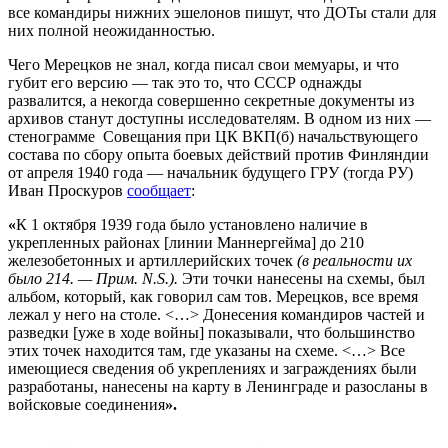
все командиры нижних эшелонов пишут, что ДОТы стали для
них полной неожиданностью.
Чего Мерецков не знал, когда писал свои мемуары, и что
губит его версию — так это то, что СССР однажды
развалится, а некогда совершенно секретные документы из
архивов станут доступны исследователям. В одном из них —
стенограмме Совещания при ЦК ВКП(б) начальствующего
состава по сбору опыта боевых действий против Финляндии
от апреля 1940 года — начальник будущего ГРУ (тогда РУ)
Иван Проскуров
сообщает
:
«
К 1 октября 1939 года было установлено наличие в
укрепленных районах [линии Маннергейма] до 210
железобетонных и артиллерийских точек
(в реальности их
было 214. — Прим. N.S.).
Эти точки нанесены на схемы, был
альбом, который, как говорил сам тов. Мерецков, все время
лежал у него на столе. <…> Донесения командиров частей и
разведки [уже в ходе войны] показывали, что большинство
этих точек находится там, где указаны на схеме. <…> Все
имеющиеся сведения об укреплениях и заграждениях были
разработаны, нанесены на карту в Ленинграде и разосланы в
войсковые соединения
».