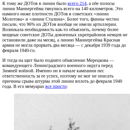
К тому же ДОТов в линии было
всего 214
, а обе полосы
линии Маннергейма тянулись всего на 140 километров. Это
намного ниже плотности ДОТов в советских «линии
Молотова» и «линии Сталина». Более того, финны честно
писали, что 96% их ДОТов вообще не имели артиллерии.
Возникала необходимость как-то объяснить, почему более
мощные советские ДОТы довоенных укрепрайонов немцев не
остановили даже на месяц, а линию Маннергейма Красная
армия не могла прорвать два месяца — с декабря 1939 года до
февраля 1940-го.
И тогда на щит было поднято объяснение Мерецкова —
командующего Ленинградского военного округа перед
Зимней войной. Именно он в начале кампании нес
ответственность за ее успех, поэтому не мог не описать
причины срыва штурма этой линии вплоть до февраля 1940
года. В его мемуарах
все просто
: