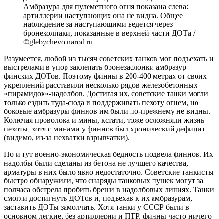
Амбразура для пулеметного огня показана слева:
артиллерии наступающих она не видна. Общее
наблюдение за наступающими ведется через
бронеколпаки, показанные в верхней части ДОТа /
©glebychevo.narod.ru
Разумеется, любой из тысяч советских танков мог подъехать и
выстрелами в упор заклепать бронезаслонки амбразур
финских ДОТов. Поэтому финны в 200-400 метрах от своих
укреплений расставили несколько рядов железобетонных
«пирамидок»-надолбов. Достигая их, советские танки могли
только ездить туда-сюда и поддерживать пехоту огнем, но
боковые амбразуры финнов им были по-прежнему не видны.
Колючая проволока и мины, кстати, тоже осложняли жизнь
пехоты, хотя с минами у финнов был хронический дефицит
(видимо, из-за нехватки взрывчатки).
Но и тут военно-экономическая бедность подвела финнов. Их
надолбы были сделаны из бетона не лучшего качества,
арматуры в них было явно недостаточно. Советские танкисты
быстро обнаружили, что снаряды танковых пушек могут за
полчаса обстрела пробить бреши в надолбовых линиях. Танки
смогли достигнуть ДОТов и, подъехав к их амбразурам,
заставить ДОТы замолчать. Хотя танки у СССР были в
основном легкие, без артиллерии и ПТР, финны часто ничего