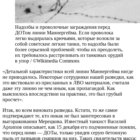
Надолбы и проволочные заграждения перед
ДОТом линии Маннергейма. Если проволока
легко выдиралась крючьями, которые волокли за
собой советские легкие танки, то надолбы были
более серьезной проблемой: чтобы их преодолеть,
их требовалось расстреливать из танковых орудий
в упор / ©Wikimedia Commons
«Детальной характеристики всей линии Маннергейма нигде
не приводилось. Некоторые сотрудники нашей разведки, как
это явствовало из присланных в ЛВО материалов, считали
даже эту линию не чем иным, как пропагандой. Как
выяснилось впоследствии на практике, это был грубый
просчет».
Итак, во всем виновата разведка. Кстати, то же самое
подтверждают те, кто никак не был заинтересован в
выгораживании Мерецкова. Известный танкист Василий
Архипов описывает, как 15 декабря его подчиненные поняли,
что перед ними — ДОТы, только увидев серую бетонную
пыль от разрывов снарядов на них. Таких свидетельств масса: