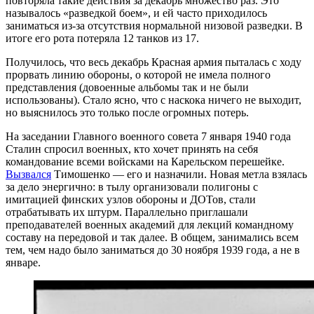
повторяла такие действия за декабрь множество раз. Это
называлось «разведкой боем», и ей часто приходилось
заниматься из-за отсутствия нормальной низовой разведки. В
итоге его рота потеряла 12 танков из 17.
Получилось, что весь декабрь Красная армия пыталась с ходу
прорвать линию обороны, о которой не имела полного
представления (довоенные альбомы так и не были
использованы). Стало ясно, что с наскока ничего не выходит,
но выяснилось это только после огромных потерь.
На заседании Главного военного совета 7 января 1940 года
Сталин спросил военных, кто хочет принять на себя
командование всеми войсками на Карельском перешейке.
Вызвался
Тимошенко — его и назначили. Новая метла взялась
за дело энергично: в тылу организовали полигоны с
имитацией финских узлов обороны и ДОТов, стали
отрабатывать их штурм. Параллельно приглашали
преподавателей военных академий для лекций командному
составу на передовой и так далее. В общем, занимались всем
тем, чем надо было заниматься до 30 ноября 1939 года, а не в
январе.