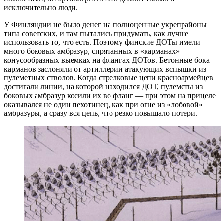
исключительно люди.
У Финляндии не было денег на полноценные укрепрайоны
типа советских, и там пытались придумать, как лучше
использовать то, что есть. Поэтому финские ДОТы имели
много боковых амбразур, спрятанных в «карманах» —
конусообразных выемках на флангах ДОТов. Бетонные бока
карманов заслоняли от артиллерии атакующих вспышки из
пулеметных стволов. Когда стрелковые цепи красноармейцев
достигали линии, на которой находился ДОТ, пулеметы из
боковых амбразур косили их во фланг — при этом на прицеле
оказывался не один пехотинец, как при огне из «лобовой»
амбразуры, а сразу вся цепь, что резко повышало потери.