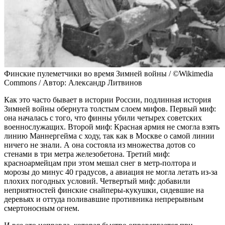
Финские пулеметчики во время Зимней войны / ©Wikimedia
Commons / Автор: Александр Литвинов
Как это часто бывает в истории России, подлинная история
Зимней войны обернута толстым слоем мифов. Первый миф:
она началась с того, что финны убили четырех советских
военнослужащих. Второй миф: Красная армия не смогла взять
линию Маннергейма с ходу, так как в Москве о самой линии
ничего не знали. А она состояла из множества дотов со
стенами в три метра железобетона. Третий миф:
красноармейцам при этом мешал снег в метр-полтора и
морозы до минус 40 градусов, а авиация не могла летать из-за
плохих погодных условий. Четвертый миф: добавили
неприятностей финские снайперы-кукушки, сидевшие на
деревьях и оттуда поливавшие противника непрерывным
смертоносным огнем.