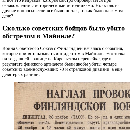
И все это неправда, которая быстро опровергается при
ознакомлении с историческими источниками. Но остаются
другие вопросы: если все было не так, то как было на самом
деле?
Сколько советских бойцов было убито
обстрелом в Майниле?
Война Советского Союза с Финляндией началась с события,
которое принято называть инцидентом в Майниле. Это точка
на тогдашней границе на Карельском перешейке, где в
результате финского артналета были якобы убиты четыре
советских военнослужащих 70-й стрелковой дивизии, а еще
девятерых ранили.