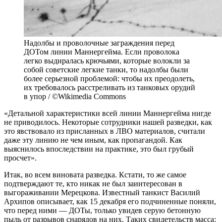
Надолбы и проволочные заграждения перед
ДОТом линии Маннергейма. Если проволока
легко выдиралась крючьями, которые волокли за
собой советские легкие танки, то надолбы были
более серьезной проблемой: чтобы их преодолеть,
их требовалось расстреливать из танковых орудий
в упор / ©Wikimedia Commons
«Детальной характеристики всей линии Маннергейма нигде
не приводилось. Некоторые сотрудники нашей разведки, как
это явствовало из присланных в ЛВО материалов, считали
даже эту линию не чем иным, как пропагандой. Как
выяснилось впоследствии на практике, это был грубый
просчет».
Итак, во всем виновата разведка. Кстати, то же самое
подтверждают те, кто никак не был заинтересован в
выгораживании Мерецкова. Известный танкист Василий
Архипов описывает, как 15 декабря его подчиненные поняли,
что перед ними — ДОТы, только увидев серую бетонную
пыль от разрывов снарядов на них. Таких свидетельств масса: