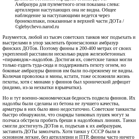
Амбразура для пулеметного огня показана слева:
артиллерии наступающих она не видна. Общее
наблюдение за наступающими ведется через
бронеколпаки, показанные в верхней части ДОТа /
©glebychevo.narod.ru
Разумеется, любой из тысяч советских танков мог подъехать и
выстрелами в упор заклепать бронезаслонки амбразур
финских ДОТов. Поэтому финны в 200-400 метрах от своих
укреплений расставили несколько рядов железобетонных
«пирамидок»-надолбов. Достигая их, советские танки могли
только ездить туда-сюда и поддерживать пехоту огнем, но
боковые амбразуры финнов им были по-прежнему не видны.
Колючая проволока и мины, кстати, тоже осложняли жизнь
пехоты, хотя с минами у финнов был хронический дефицит
(видимо, из-за нехватки взрывчатки).
Но и тут военно-экономическая бедность подвела финнов. Их
надолбы были сделаны из бетона не лучшего качества,
арматуры в них было явно недостаточно. Советские танкисты
быстро обнаружили, что снаряды танковых пушек могут за
полчаса обстрела пробить бреши в надолбовых линиях. Танки
смогли достигнуть ДОТов и, подъехав к их амбразурам,
заставить ДОТы замолчать. Хотя танки у СССР были в
основном легкие, без артиллерии и ПТР, финны часто ничего