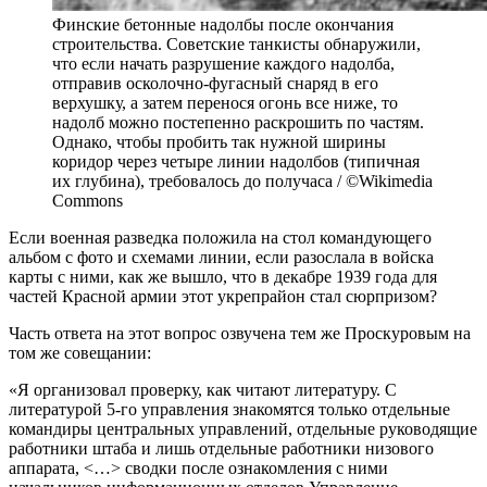
Финские бетонные надолбы после окончания
строительства. Советские танкисты обнаружили,
что если начать разрушение каждого надолба,
отправив осколочно-фугасный снаряд в его
верхушку, а затем перенося огонь все ниже, то
надолб можно постепенно раскрошить по частям.
Однако, чтобы пробить так нужной ширины
коридор через четыре линии надолбов (типичная
их глубина), требовалось до получаса / ©Wikimedia
Commons
Если военная разведка положила на стол командующего
альбом с фото и схемами линии, если разослала в войска
карты с ними, как же вышло, что в декабре 1939 года для
частей Красной армии этот укрепрайон стал сюрпризом?
Часть ответа на этот вопрос озвучена тем же Проскуровым на
том же совещании:
«Я организовал проверку, как читают литературу. С
литературой 5-го управления знакомятся только отдельные
командиры центральных управлений, отдельные руководящие
работники штаба и лишь отдельные работники низового
аппарата, <…> сводки после ознакомления с ними