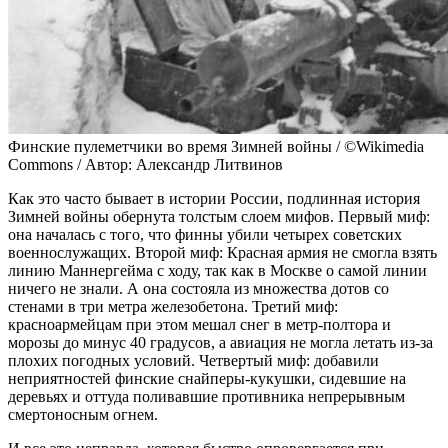
Финские пулеметчики во время Зимней войны / ©Wikimedia
Commons / Автор: Александр Литвинов
Как это часто бывает в истории России, подлинная история
Зимней войны обернута толстым слоем мифов. Первый миф:
она началась с того, что финны убили четырех советских
военнослужащих. Второй миф: Красная армия не смогла взять
линию Маннергейма с ходу, так как в Москве о самой линии
ничего не знали. А она состояла из множества дотов со
стенами в три метра железобетона. Третий миф:
красноармейцам при этом мешал снег в метр-полтора и
морозы до минус 40 градусов, а авиация не могла летать из-за
плохих погодных условий. Четвертый миф: добавили
неприятностей финские снайперы-кукушки, сидевшие на
деревьях и оттуда поливавшие противника непрерывным
смертоносным огнем.