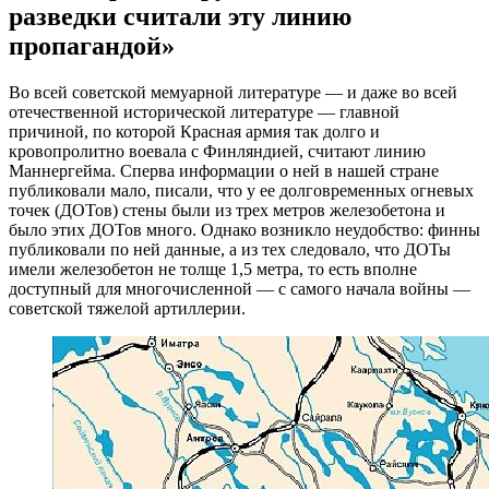
разведки считали эту линию
пропагандой»
Во всей советской мемуарной литературе — и даже во всей
отечественной исторической литературе — главной
причиной, по которой Красная армия так долго и
кровопролитно воевала с Финляндией, считают линию
Маннергейма. Сперва информации о ней в нашей стране
публиковали мало, писали, что у ее долговременных огневых
точек (ДОТов) стены были из трех метров железобетона и
было этих ДОТов много. Однако возникло неудобство: финны
публиковали по ней данные, а из тех следовало, что ДОТы
имели железобетон не толще 1,5 метра, то есть вполне
доступный для многочисленной — с самого начала войны —
советской тяжелой артиллерии.