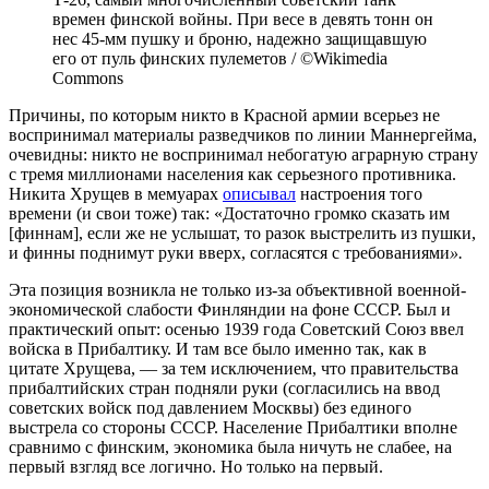
времен финской войны. При весе в девять тонн он
нес 45-мм пушку и броню, надежно защищавшую
его от пуль финских пулеметов / ©Wikimedia
Commons
Причины, по которым никто в Красной армии всерьез не
воспринимал материалы разведчиков по линии Маннергейма,
очевидны: никто не воспринимал небогатую аграрную страну
с тремя миллионами населения как серьезного противника.
Никита Хрущев в мемуарах
описывал
настроения того
времени (и свои тоже) так: «Достаточно громко сказать им
[финнам], если же не услышат, то разок выстрелить из пушки,
и финны поднимут руки вверх, согласятся с требованиями
».
Эта позиция возникла не только из-за объективной военной-
экономической слабости Финляндии на фоне СССР. Был и
практический опыт: осенью 1939 года Советский Союз ввел
войска в Прибалтику. И там все было именно так, как в
цитате Хрущева, — за тем исключением, что правительства
прибалтийских стран подняли руки (согласились на ввод
советских войск под давлением Москвы) без единого
выстрела со стороны СССР. Население Прибалтики вполне
сравнимо с финским, экономика была ничуть не слабее, на
первый взгляд все логично. Но только на первый.