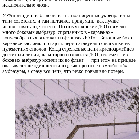
исключительно люди.
У Финляндии не было денег на полноценные укрепрайоны
типа советских, и там пытались придумать, как лучше
использовать то, что есть. Поэтому финские ДОТы имели
много боковых амбразур, спрятанных в «карманах» —
конусообразных выемках на флангах ДОТов. Бетонные бока
карманов заслоняли от артиллерии атакующих вспышки из
пулеметных стволов. Когда стрелковые цепи красноармейцев
достигали линии, на которой находился ДОТ, пулеметы из
боковых амбразур косили их во фланг — при этом на прицеле
оказывался не один пехотинец, как при огне из «лобовой»
амбразуры, а сразу вся цепь, что резко повышало потери.