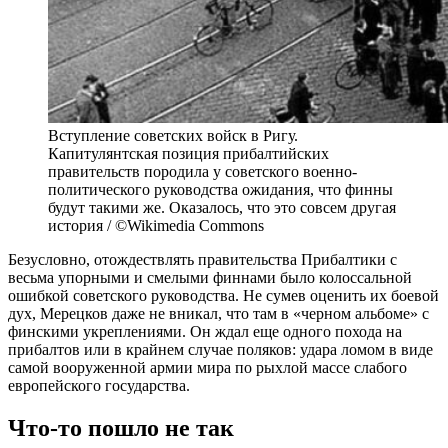
Вступление советских войск в Ригу.
Капитулянтская позиция прибалтийских
правительств породила у советского военно-
политического руководства ожидания, что финны
будут такими же. Оказалось, что это совсем другая
история / ©Wikimedia Commons
Безусловно, отождествлять правительства Прибалтики с
весьма упорными и смелыми финнами было колоссальной
ошибкой советского руководства. Не сумев оценить их боевой
дух, Мерецков даже не вникал, что там в «черном альбоме» с
финскими укреплениями. Он ждал еще одного похода на
прибалтов или в крайнем случае поляков: удара ломом в виде
самой вооруженной армии мира по рыхлой массе слабого
европейского государства.
Что-то пошло не так