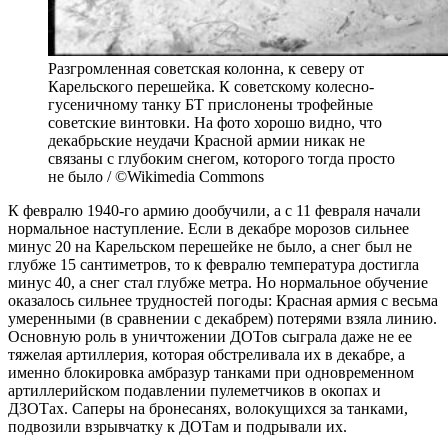
Разгромленная советская колонна, к северу от
Карельского перешейка. К советскому колесно-
гусеничному танку БТ прислонены трофейные
советские винтовки. На фото хорошо видно, что
декабрьские неудачи Красной армии никак не
связаны с глубоким снегом, которого тогда просто
не было / ©Wikimedia Commons
К февралю 1940-го армию дообучили, а с 11 февраля начали
нормальное наступление. Если в декабре морозов сильнее
минус 20 на Карельском перешейке не было, а снег был не
глубже 15 сантиметров, то к февралю температура достигла
минус 40, а снег стал глубже метра. Но нормальное обучение
оказалось сильнее трудностей погоды: Красная армия с весьма
умеренными (в сравнении с декабрем) потерями взяла линию.
Основную роль в уничтожении ДОТов сыграла даже не ее
тяжелая артиллерия, которая обстреливала их в декабре, а
именно блокировка амбразур танками при одновременном
артиллерийском подавлении пулеметчиков в окопах и
ДЗОТах. Саперы на бронесанях, волокущихся за танками,
подвозили взрывчатку к ДОТам и подрывали их.