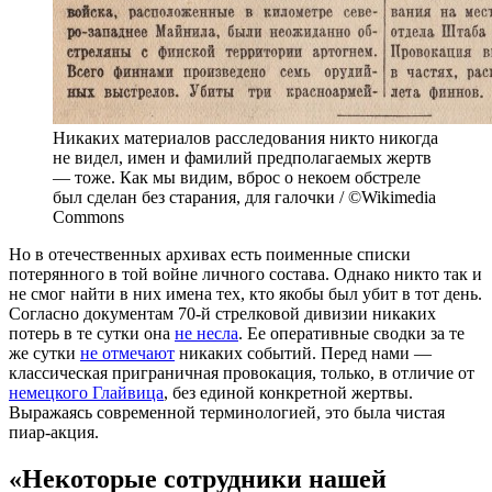
Никаких материалов расследования никто никогда
не видел, имен и фамилий предполагаемых жертв
— тоже. Как мы видим, вброс о некоем обстреле
был сделан без старания, для галочки / ©Wikimedia
Commons
Но в отечественных архивах есть поименные списки
потерянного в той войне личного состава. Однако никто так и
не смог найти в них имена тех, кто якобы был убит в тот день.
Согласно документам 70-й стрелковой дивизии никаких
потерь в те сутки она
не несла
. Ее оперативные сводки за те
же сутки
не отмечают
никаких событий. Перед нами —
классическая приграничная провокация, только, в отличие от
немецкого Глайвица
, без единой конкретной жертвы.
Выражаясь современной терминологией, это была чистая
пиар-акция.
«Некоторые сотрудники нашей