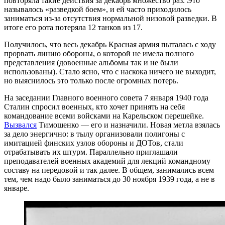
повторяла такие действия за декабрь множество раз. Это
называлось «разведкой боем», и ей часто приходилось
заниматься из-за отсутствия нормальной низовой разведки. В
итоге его рота потеряла 12 танков из 17.
Получилось, что весь декабрь Красная армия пыталась с ходу
прорвать линию обороны, о которой не имела полного
представления (довоенные альбомы так и не были
использованы). Стало ясно, что с наскока ничего не выходит,
но выяснилось это только после огромных потерь.
На заседании Главного военного совета 7 января 1940 года
Сталин спросил военных, кто хочет принять на себя
командование всеми войсками на Карельском перешейке.
Вызвался
Тимошенко — его и назначили. Новая метла взялась
за дело энергично: в тылу организовали полигоны с
имитацией финских узлов обороны и ДОТов, стали
отрабатывать их штурм. Параллельно приглашали
преподавателей военных академий для лекций командному
составу на передовой и так далее. В общем, занимались всем
тем, чем надо было заниматься до 30 ноября 1939 года, а не в
январе.