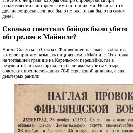
И все это неправда, которая быстро опровергается при
ознакомлении с историческими источниками. Но остаются
другие вопросы: если все было не так, то как было на самом
деле?
Сколько советских бойцов было убито
обстрелом в Майниле?
Война Советского Союза с Финляндией началась с события,
которое принято называть инцидентом в Майниле. Это точка
на тогдашней границе на Карельском перешейке, где в
результате финского артналета были якобы убиты четыре
советских военнослужащих 70-й стрелковой дивизии, а еще
девятерых ранили.