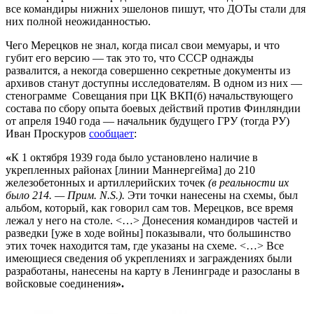
все командиры нижних эшелонов пишут, что ДОТы стали для
них полной неожиданностью.
Чего Мерецков не знал, когда писал свои мемуары, и что
губит его версию — так это то, что СССР однажды
развалится, а некогда совершенно секретные документы из
архивов станут доступны исследователям. В одном из них —
стенограмме Совещания при ЦК ВКП(б) начальствующего
состава по сбору опыта боевых действий против Финляндии
от апреля 1940 года — начальник будущего ГРУ (тогда РУ)
Иван Проскуров
сообщает
:
«
К 1 октября 1939 года было установлено наличие в
укрепленных районах [линии Маннергейма] до 210
железобетонных и артиллерийских точек
(в реальности их
было 214. — Прим. N.S.).
Эти точки нанесены на схемы, был
альбом, который, как говорил сам тов. Мерецков, все время
лежал у него на столе. <…> Донесения командиров частей и
разведки [уже в ходе войны] показывали, что большинство
этих точек находится там, где указаны на схеме. <…> Все
имеющиеся сведения об укреплениях и заграждениях были
разработаны, нанесены на карту в Ленинграде и разосланы в
войсковые соединения
».