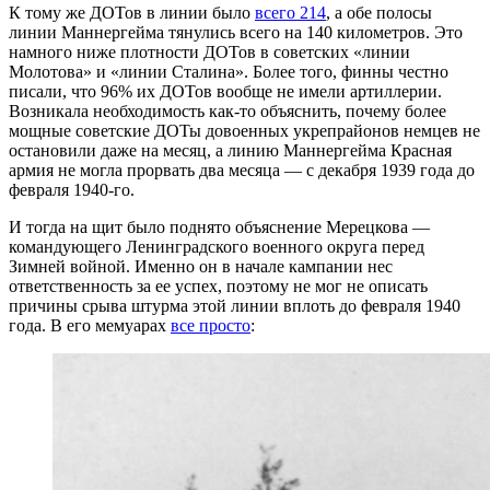
К тому же ДОТов в линии было
всего 214
, а обе полосы
линии Маннергейма тянулись всего на 140 километров. Это
намного ниже плотности ДОТов в советских «линии
Молотова» и «линии Сталина». Более того, финны честно
писали, что 96% их ДОТов вообще не имели артиллерии.
Возникала необходимость как-то объяснить, почему более
мощные советские ДОТы довоенных укрепрайонов немцев не
остановили даже на месяц, а линию Маннергейма Красная
армия не могла прорвать два месяца — с декабря 1939 года до
февраля 1940-го.
И тогда на щит было поднято объяснение Мерецкова —
командующего Ленинградского военного округа перед
Зимней войной. Именно он в начале кампании нес
ответственность за ее успех, поэтому не мог не описать
причины срыва штурма этой линии вплоть до февраля 1940
года. В его мемуарах
все просто
: