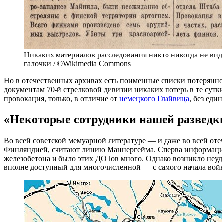
Никаких материалов расследования никто никогда не вид
галочки / ©Wikimedia Commons
Но в отечественных архивах есть поименные списки потерянного
документам 70-й стрелковой дивизии никаких потерь в те сутк
провокация, только, в отличие от
немецкого Глайвица
, без ед
«Некоторые сотрудники нашей разведк
Во всей советской мемуарной литературе — и даже во всей оте
Финляндией, считают линию Маннергейма. Сперва информации о
железобетона и было этих ДОТов много. Однако возникло неудо
вполне доступный для многочисленной — с самого начала вой