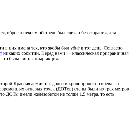
 вброс о некоем обстреле был сделан без старания, для
и в них имена тех, кто якобы был убит в тот день. Согласно
т
никаких событий. Перед нами — классическая приграничная
это была чистая пиар-акция.
торой Красная армия так долго и кровопролитно воевала с
овременных огневых точек (ДОТов) стены были из трех метров
то ДОТы имели железобетон не толще 1,5 метра, то есть