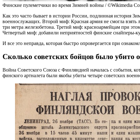
Финские пулеметчики во время Зимней войны / ©Wikimedia C
Как это часто бывает в истории России, подлинная история Зи
военнослужащих. Второй миф: Красная армия не смогла взять л
три метра железобетона. Третий миф: красноармейцам при этом 
Четвертый миф: добавили неприятностей финские снайперы-к
И все это неправда, которая быстро опровергается при ознаком
Сколько советских бойцов было убито 
Война Советского Союза с Финляндией началась с события, кот
финского артналета были якобы убиты четыре советских военн