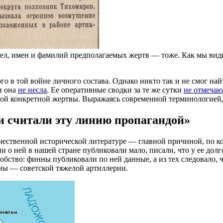
ел, имен и фамилий предполагаемых жертв — тоже. Как мы видим,
 в той войне личного состава. Однако никто так и не смог найт
и она
не несла
. Ее оперативные сводки за те же сутки
не отмечаю
иной конкретной жертвы. Выражаясь современной терминологией, 
и считали эту линию пропагандой»
чественной исторической литературе — главной причиной, по ко
 ней в нашей стране публиковали мало, писали, что у ее долг
бство: финны публиковали по ней данные, а из тех следовало, ч
ны — советской тяжелой артиллерии.