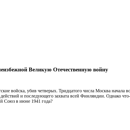
 неизбежной Великую Отечественную войну
тские войска, убив четверых. Тридцатого числа Москва начала
действий и последующего захвата всей Финляндии. Однако что-т
й Союз в июне 1941 года?