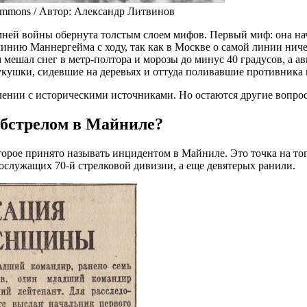
ommons / Автор: Александр Литвинов
мней войны обернута толстым слоем мифов. Первый миф: она нач
инию Маннергейма с ходу, так как в Москве о самой линии ничег
мешал снег в метр-полтора и морозы до минус 40 градусов, а ав
укушки, сидевшие на деревьях и оттуда поливавшие противник
лении с историческими источниками. Но остаются другие вопросы
обстрелом в Майниле?
орое принято называть инцидентом в Майниле. Это точка на тог
ослужащих 70-й стрелковой дивизии, а еще девятерых ранили.