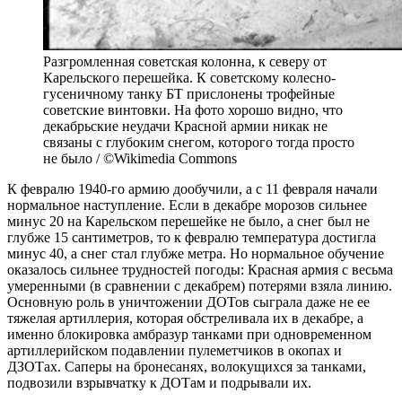
Разгромленная советская колонна, к северу от
Карельского перешейка. К советскому колесно-
гусеничному танку БТ прислонены трофейные
советские винтовки. На фото хорошо видно, что
декабрьские неудачи Красной армии никак не
связаны с глубоким снегом, которого тогда просто
не было / ©Wikimedia Commons
К февралю 1940-го армию дообучили, а с 11 февраля начали
нормальное наступление. Если в декабре морозов сильнее
минус 20 на Карельском перешейке не было, а снег был не
глубже 15 сантиметров, то к февралю температура достигла
минус 40, а снег стал глубже метра. Но нормальное обучение
оказалось сильнее трудностей погоды: Красная армия с весьма
умеренными (в сравнении с декабрем) потерями взяла линию.
Основную роль в уничтожении ДОТов сыграла даже не ее
тяжелая артиллерия, которая обстреливала их в декабре, а
именно блокировка амбразур танками при одновременном
артиллерийском подавлении пулеметчиков в окопах и
ДЗОТах. Саперы на бронесанях, волокущихся за танками,
подвозили взрывчатку к ДОТам и подрывали их.