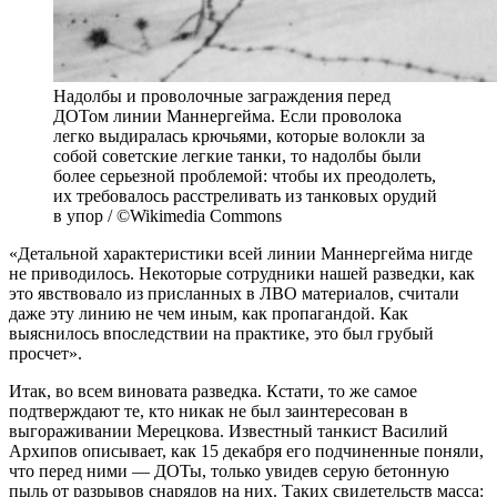
Надолбы и проволочные заграждения перед
ДОТом линии Маннергейма. Если проволока
легко выдиралась крючьями, которые волокли за
собой советские легкие танки, то надолбы были
более серьезной проблемой: чтобы их преодолеть,
их требовалось расстреливать из танковых орудий
в упор / ©Wikimedia Commons
«Детальной характеристики всей линии Маннергейма нигде
не приводилось. Некоторые сотрудники нашей разведки, как
это явствовало из присланных в ЛВО материалов, считали
даже эту линию не чем иным, как пропагандой. Как
выяснилось впоследствии на практике, это был грубый
просчет».
Итак, во всем виновата разведка. Кстати, то же самое
подтверждают те, кто никак не был заинтересован в
выгораживании Мерецкова. Известный танкист Василий
Архипов описывает, как 15 декабря его подчиненные поняли,
что перед ними — ДОТы, только увидев серую бетонную
пыль от разрывов снарядов на них. Таких свидетельств масса: