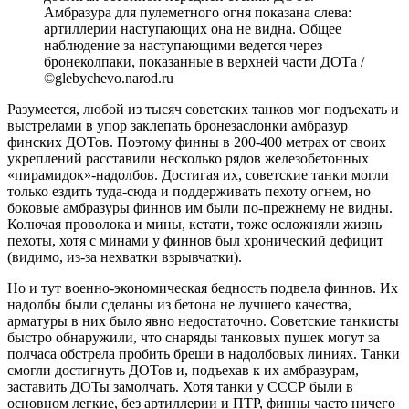
Амбразура для пулеметного огня показана слева:
артиллерии наступающих она не видна. Общее
наблюдение за наступающими ведется через
бронеколпаки, показанные в верхней части ДОТа /
©glebychevo.narod.ru
Разумеется, любой из тысяч советских танков мог подъехать и
выстрелами в упор заклепать бронезаслонки амбразур
финских ДОТов. Поэтому финны в 200-400 метрах от своих
укреплений расставили несколько рядов железобетонных
«пирамидок»-надолбов. Достигая их, советские танки могли
только ездить туда-сюда и поддерживать пехоту огнем, но
боковые амбразуры финнов им были по-прежнему не видны.
Колючая проволока и мины, кстати, тоже осложняли жизнь
пехоты, хотя с минами у финнов был хронический дефицит
(видимо, из-за нехватки взрывчатки).
Но и тут военно-экономическая бедность подвела финнов. Их
надолбы были сделаны из бетона не лучшего качества,
арматуры в них было явно недостаточно. Советские танкисты
быстро обнаружили, что снаряды танковых пушек могут за
полчаса обстрела пробить бреши в надолбовых линиях. Танки
смогли достигнуть ДОТов и, подъехав к их амбразурам,
заставить ДОТы замолчать. Хотя танки у СССР были в
основном легкие, без артиллерии и ПТР, финны часто ничего