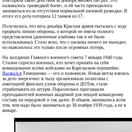
повторяла такие действия за декабрь множество раз. Это
называлось «разведкой боем», и ей часто приходилось
заниматься из-за отсутствия нормальной низовой разведки. В
итоге его рота потеряла 12 танков из 17.
Получилось, что весь декабрь Красная армия пыталась с ходу
прорвать линию обороны, о которой не имела полного
представления (довоенные альбомы так и не были
использованы). Стало ясно, что с наскока ничего не выходит,
но выяснилось это только после огромных потерь.
На заседании Главного военного совета 7 января 1940 года
Сталин спросил военных, кто хочет принять на себя
командование всеми войсками на Карельском перешейке.
Вызвался
Тимошенко — его и назначили. Новая метла взялась
за дело энергично: в тылу организовали полигоны с
имитацией финских узлов обороны и ДОТов, стали
отрабатывать их штурм. Параллельно приглашали
преподавателей военных академий для лекций командному
составу на передовой и так далее. В общем, занимались всем
тем, чем надо было заниматься до 30 ноября 1939 года, а не в
январе.