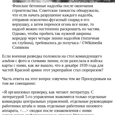
Финские бетонные надолбы после окончания
строительства. Советские танкисты обнаружили,
что если начать разрушение каждого надолба,
отправив осколочно-фугасный снаряд в его
верхушку, а затем перенося огонь все ниже, то
надолб можно постепенно раскрошить по частям.
Однако, чтобы пробить так нужной ширины
коридор через четыре линии надолбов (типичная
их глубина), требовалось до получаса / ©Wikimedia
Commons
Если военная разведка положила на стол командующего
альбом с фото и схемами линии, если разослала в войска
карты с ними, как же вышло, что в декабре 1939 года для
частей Красной армии этот укрепрайон стал сюрпризом?
Часть ответа на этот вопрос озвучена тем же Проскуровым на
том же совещании:
«Я организовал проверку, как читают литературу. С
литературой 5-го управления знакомятся только отдельные
командиры центральных управлений, отдельные руководящие
работники штаба и лишь отдельные работники низового
аппарата, <…> сводки после ознакомления с ними