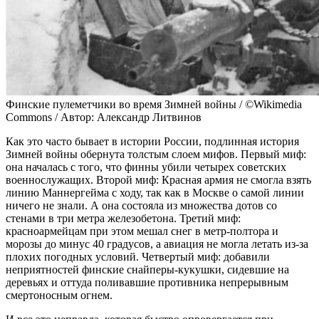
Финские пулеметчики во время Зимней войны / ©Wikimedia
Commons / Автор: Александр Литвинов
Как это часто бывает в истории России, подлинная история
Зимней войны обернута толстым слоем мифов. Первый миф:
она началась с того, что финны убили четырех советских
военнослужащих. Второй миф: Красная армия не смогла взять
линию Маннергейма с ходу, так как в Москве о самой линии
ничего не знали. А она состояла из множества дотов со
стенами в три метра железобетона. Третий миф:
красноармейцам при этом мешал снег в метр-полтора и
морозы до минус 40 градусов, а авиация не могла летать из-за
плохих погодных условий. Четвертый миф: добавили
неприятностей финские снайперы-кукушки, сидевшие на
деревьях и оттуда поливавшие противника непрерывным
смертоносным огнем.