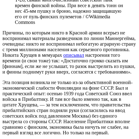
времен финской войны. При весе в девять тонн он
нес 45-мм пушку и броню, надежно защищавшую
его от пуль финских пулеметов / ©Wikimedia
Commons
Причины, по которым никто в Красной армии всерьез не
воспринимал материалы разведчиков по линии Маннергейма,
очевидны: никто не воспринимал небогатую аграрную страну
с тремя миллионами населения как серьезного противника.
Никита Хрущев в мемуарах
описывал
настроения того
времени (и свои тоже) так: «Достаточно громко сказать им
[финнам], если же не услышат, то разок выстрелить из пушки,
и финны поднимут руки вверх, согласятся с требованиями
».
Эта позиция возникла не только из-за объективной военной-
экономической слабости Финляндии на фоне СССР. Был и
практический опыт: осенью 1939 года Советский Союз ввел
войска в Прибалтику. И там все было именно так, как в
цитате Хрущева, — за тем исключением, что правительства
прибалтийских стран подняли руки (согласились на ввод
советских войск под давлением Москвы) без единого
выстрела со стороны СССР. Население Прибалтики вполне
сравнимо с финским, экономика была ничуть не слабее, на
первый взгляд все логично. Но только на первый.