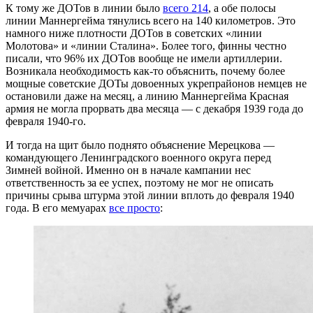
К тому же ДОТов в линии было
всего 214
, а обе полосы
линии Маннергейма тянулись всего на 140 километров. Это
намного ниже плотности ДОТов в советских «линии
Молотова» и «линии Сталина». Более того, финны честно
писали, что 96% их ДОТов вообще не имели артиллерии.
Возникала необходимость как-то объяснить, почему более
мощные советские ДОТы довоенных укрепрайонов немцев не
остановили даже на месяц, а линию Маннергейма Красная
армия не могла прорвать два месяца — с декабря 1939 года до
февраля 1940-го.
И тогда на щит было поднято объяснение Мерецкова —
командующего Ленинградского военного округа перед
Зимней войной. Именно он в начале кампании нес
ответственность за ее успех, поэтому не мог не описать
причины срыва штурма этой линии вплоть до февраля 1940
года. В его мемуарах
все просто
: