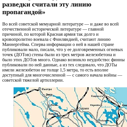
разведки считали эту линию
пропагандой»
Во всей советской мемуарной литературе — и даже во всей
отечественной исторической литературе — главной
причиной, по которой Красная армия так долго и
кровопролитно воевала с Финляндией, считают линию
Маннергейма. Сперва информации о ней в нашей стране
публиковали мало, писали, что у ее долговременных огневых
точек (ДОТов) стены были из трех метров железобетона и
было этих ДОТов много. Однако возникло неудобство: финны
публиковали по ней данные, а из тех следовало, что ДОТы
имели железобетон не толще 1,5 метра, то есть вполне
доступный для многочисленной — с самого начала войны —
советской тяжелой артиллерии.