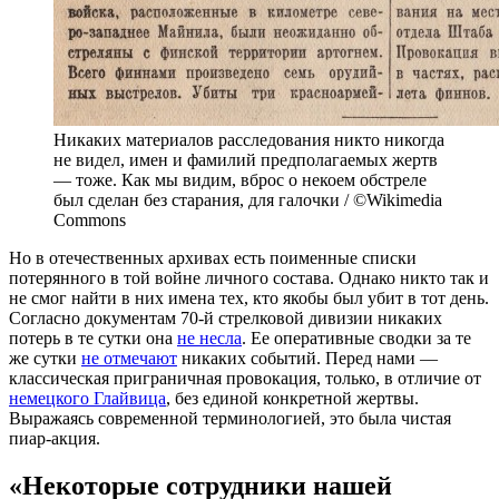
Никаких материалов расследования никто никогда
не видел, имен и фамилий предполагаемых жертв
— тоже. Как мы видим, вброс о некоем обстреле
был сделан без старания, для галочки / ©Wikimedia
Commons
Но в отечественных архивах есть поименные списки
потерянного в той войне личного состава. Однако никто так и
не смог найти в них имена тех, кто якобы был убит в тот день.
Согласно документам 70-й стрелковой дивизии никаких
потерь в те сутки она
не несла
. Ее оперативные сводки за те
же сутки
не отмечают
никаких событий. Перед нами —
классическая приграничная провокация, только, в отличие от
немецкого Глайвица
, без единой конкретной жертвы.
Выражаясь современной терминологией, это была чистая
пиар-акция.
«Некоторые сотрудники нашей