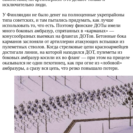
исключительно люди.
У Финляндии не было денег на полноценные укрепрайоны
типа советских, и там пытались придумать, как лучше
использовать то, что есть. Поэтому финские ДОТы имели
много боковых амбразур, спрятанных в «карманах» —
конусообразных выемках на флангах ДОТов. Бетонные бока
карманов заслоняли от артиллерии атакующих вспышки из
пулеметных стволов. Когда стрелковые цепи красноармейцев
достигали линии, на которой находился ДОТ, пулеметы из
боковых амбразур косили их во фланг — при этом на прицеле
оказывался не один пехотинец, как при огне из «лобовой»
амбразуры, а сразу вся цепь, что резко повышало потери.