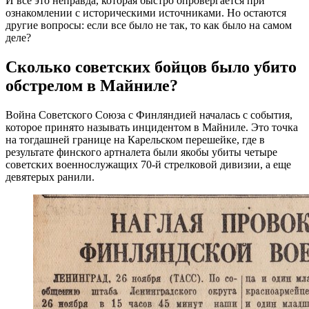
И все это неправда, которая быстро опровергается при
ознакомлении с историческими источниками. Но остаются
другие вопросы: если все было не так, то как было на самом
деле?
Сколько советских бойцов было убито
обстрелом в Майниле?
Война Советского Союза с Финляндией началась с события,
которое принято называть инцидентом в Майниле. Это точка
на тогдашней границе на Карельском перешейке, где в
результате финского артналета были якобы убиты четыре
советских военнослужащих 70-й стрелковой дивизии, а еще
девятерых ранили.