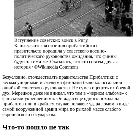
Вступление советских войск в Ригу.
Капитулянтская позиция прибалтийских
правительств породила у советского военно-
политического руководства ожидания, что финны
будут такими же. Оказалось, что это совсем другая
история / ©Wikimedia Commons
Безусловно, отождествлять правительства Прибалтики с
весьма упорными и смелыми финнами было колоссальной
ошибкой советского руководства. Не сумев оценить их боевой
дух, Мерецков даже не вникал, что там в «черном альбоме» с
финскими укреплениями. Он ждал еще одного похода на
прибалтов или в крайнем случае поляков: удара ломом в виде
самой вооруженной армии мира по рыхлой массе слабого
европейского государства.
Что-то пошло не так