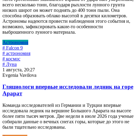
всего несколько тонн, благодаря рыхлости лунного грунта
низких широт он может поднять до 400 тонн пыли. Она
способна образовать облако высотой в десятки километров.
Астрономы надеются провести наблюдения этого события и,
возможно, зафиксировать какие-то особенности
выброшенного лунного материала.
Астрономия
# Falcon 9
# астрономия
# космос
# Луна
1 августа, 20:27
Evgenia Vavilova
Гляциологи впервые исследовали ледник на горе
Арарат
Команда исследователей из Германии и Турции впервые
исследовала ледник на вершине Большого Арарата на высоте
более пяти тысяч метров. Две недели в июле 2026 года ученые
собирали данные о вечных снегах горы, которые до этого не
были тщательно исследованы.