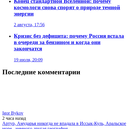
Конец стандартной Вселенной: почему
космологи снова спорят о природе темной
энергии
2 августа, 17:56
Кризис без дефицита: почему Россия встала
в очереди за бензином и когда они
закончатся
19 июля, 20:09
Последние комментарии
Igor Bykov
2 часа
назад
Артур, Амударья никогда не впадала в Иссык-Куль, Аральское
море - немного другая география.