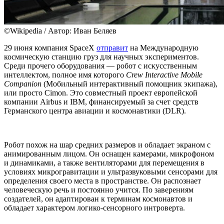
©Wikipedia / Автор: Иван Беляев
29 июня компания SpaceX
отправит
на Международную
космическую станцию груз для научных экспериментов.
Среди прочего оборудования — робот с искусственным
интеллектом, полное имя которого
Crew Interactive Mobile
Companion
(Мобильный интерактивный помощник экипажа),
или просто Cimon. Это совместный проект европейской
компании Airbus и IBM, финансируемый за счет средств
Германского центра авиации и космонавтики (DLR).
Робот похож на шар средних размеров и обладает экраном с
анимированным лицом. Он оснащен камерами, микрофоном
и динамиками, а также вентиляторами для перемещения в
условиях микрогравитации и ультразвуковыми сенсорами для
определения своего места в пространстве. Он распознает
человеческую речь и постоянно учится. По заверениям
создателей, он адаптирован к терминам космонавтов и
обладает характером логико-сенсорного интроверта.