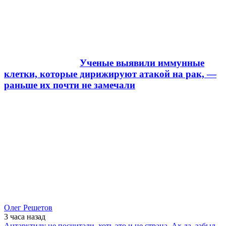
Ученые выявили иммунные
клетки, которые дирижируют атакой на рак, —
раньше их почти не замечали
Олег Решетов
3 часа
назад
Антарктиду не посчитали, хоть это и не страна. Ах да, забыл,