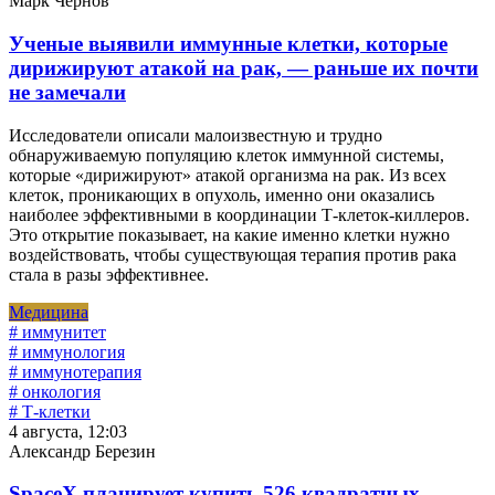
Марк Чернов
Ученые выявили иммунные клетки, которые
дирижируют атакой на рак, — раньше их почти
не замечали
Исследователи описали малоизвестную и трудно
обнаруживаемую популяцию клеток иммунной системы,
которые «дирижируют» атакой организма на рак. Из всех
клеток, проникающих в опухоль, именно они оказались
наиболее эффективными в координации Т-клеток-киллеров.
Это открытие показывает, на какие именно клетки нужно
воздействовать, чтобы существующая терапия против рака
стала в разы эффективнее.
Медицина
# иммунитет
# иммунология
# иммунотерапия
# онкология
# Т-клетки
4 августа, 12:03
Александр Березин
SpaceX планирует купить 526 квадратных