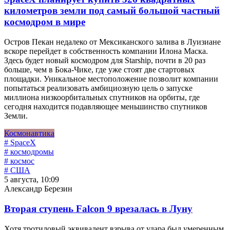
километров земли под самый большой частный
космодром в мире
Остров Пекан недалеко от Мексиканского залива в Луизиане
вскоре перейдет в собственность компании Илона Маска.
Здесь будет новый космодром для Starship, почти в 20 раз
больше, чем в Бока-Чике, где уже стоят две стартовых
площадки. Уникальное местоположение позволит компании
попытаться реализовать амбициозную цель о запуске
миллиона низкоорбитальных спутников на орбиты, где
сегодня находится подавляющее меньшинство спутников
Земли.
Космонавтика
# SpaceX
# космодромы
# космос
# США
5 августа, 10:09
Александр Березин
Вторая ступень Falcon 9 врезалась в Луну
Хотя тротиловый эквивалент взрыва от удара был умеренным,