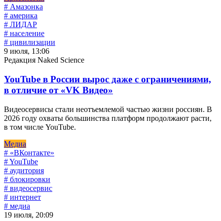
# Амазонка
# америка
# ЛИДАР
# население
# цивилизации
9 июля, 13:06
Редакция Naked Science
YouTube в России вырос даже с ограничениями,
в отличие от «VK Видео»
Видеосервисы стали неотъемлемой частью жизни россиян. В
2026 году охваты большинства платформ продолжают расти,
в том числе YouTube.
Медиа
# «ВКонтакте»
# YouTube
# аудитория
# блокировки
# видеосервис
# интернет
# медиа
19 июля, 20:09