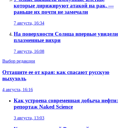
которые дирижируют атакой на рак, —
раньше их почти не замечали
7 августа, 16:34
На поверхности Солнца впервые увидели
плазменные вихри
7 августа, 16:08
Выбор редакции
Оттащите ее от края: как спасают русскую
выхухоль
4 августа, 16:16
Как устроена современная добыча нефти:
репортаж Naked Science
3 августа, 13:03