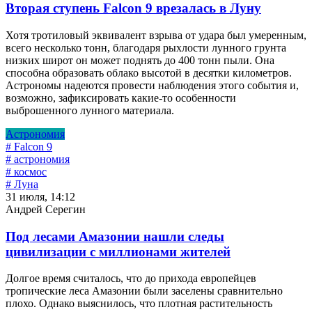
Вторая ступень Falcon 9 врезалась в Луну
Хотя тротиловый эквивалент взрыва от удара был умеренным,
всего несколько тонн, благодаря рыхлости лунного грунта
низких широт он может поднять до 400 тонн пыли. Она
способна образовать облако высотой в десятки километров.
Астрономы надеются провести наблюдения этого события и,
возможно, зафиксировать какие-то особенности
выброшенного лунного материала.
Астрономия
# Falcon 9
# астрономия
# космос
# Луна
31 июля, 14:12
Андрей Серегин
Под лесами Амазонии нашли следы
цивилизации с миллионами жителей
Долгое время считалось, что до прихода европейцев
тропические леса Амазонии были заселены сравнительно
плохо. Однако выяснилось, что плотная растительность