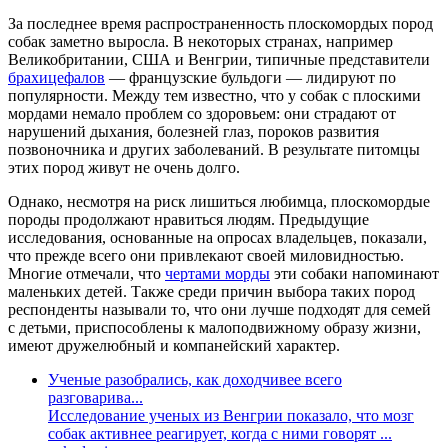
За последнее время распространенность плоскомордых пород
собак заметно выросла. В некоторых странах, например
Великобритании, США и Венгрии, типичные представители
брахицефалов
— французские бульдоги — лидируют по
популярности. Между тем известно, что у собак с плоскими
мордами немало проблем со здоровьем: они страдают от
нарушений дыхания, болезней глаз, пороков развития
позвоночника и других заболеваний. В результате питомцы
этих пород живут не очень долго.
Однако, несмотря на риск лишиться любимца, плоскомордые
породы продолжают нравиться людям. Предыдущие
исследования, основанные на опросах владельцев, показали,
что прежде всего они привлекают своей миловидностью.
Многие отмечали, что
чертами морды
эти собаки напоминают
маленьких детей. Также среди причин выбора таких пород
респонденты называли то, что они лучше подходят для семей
с детьми, приспособлены к малоподвижному образу жизни,
имеют дружелюбный и компанейский характер.
Ученые разобрались, как доходчивее всего
разговарива...
Исследование ученых из Венгрии показало, что мозг
собак активнее реагирует, когда с ними говорят ...