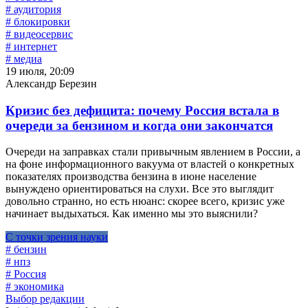
# аудитория
# блокировки
# видеосервис
# интернет
# медиа
19 июля, 20:09
Александр Березин
Кризис без дефицита: почему Россия встала в
очереди за бензином и когда они закончатся
Очереди на заправках стали привычным явлением в России, а
на фоне информационного вакуума от властей о конкретных
показателях производства бензина в июне население
вынуждено ориентироваться на слухи. Все это выглядит
довольно странно, но есть нюанс: скорее всего, кризис уже
начинает выдыхаться. Как именно мы это выяснили?
С точки зрения науки
# бензин
# нпз
# Россия
# экономика
Выбор редакции