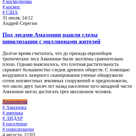
# космодромы
# космос
# США
31 июля, 14:12
Андрей Серегин
Под лесами Амазонии нашли следы
цивилизации с миллионами жителей
Долгое время считалось, что до прихода европейцев
тропические леса Амазонии были заселены сравнительно
плохо. Однако выяснилось, что плотная растительность
скрывает большинство следов древних обществ. С помощью
воздушного лазерного сканирования ученые обнаружили
сотни неизвестных земляных сооружений и предположили,
что около двух тысяч лет назад население юго-западной части
Амазонии могло достигать трех миллионов человек.
Археология
# Амазонка
# америка
# ЛИДАР
# население
# цивилизации
4 августа, 12:03