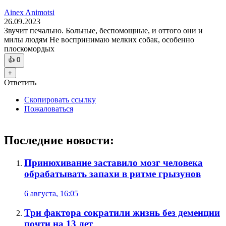
Ainex Animotsi
26.09.2023
Звучит печально. Больные, беспомощные, и оттого они и
милы людям Не воспринимаю мелких собак, особенно
плоскомордых
👍
0
+
Ответить
Скопировать ссылку
Пожаловаться
Последние новости:
Принюхивание заставило мозг человека
обрабатывать запахи в ритме грызунов
6 августа, 16:05
Три фактора сократили жизнь без деменции
почти на 13 лет