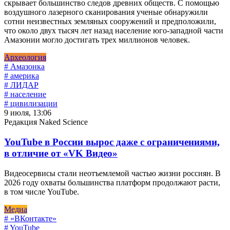
скрывает большинство следов древних обществ. С помощью
воздушного лазерного сканирования ученые обнаружили
сотни неизвестных земляных сооружений и предположили,
что около двух тысяч лет назад население юго-западной части
Амазонии могло достигать трех миллионов человек.
Археология
# Амазонка
# америка
# ЛИДАР
# население
# цивилизации
9 июля, 13:06
Редакция Naked Science
YouTube в России вырос даже с ограничениями,
в отличие от «VK Видео»
Видеосервисы стали неотъемлемой частью жизни россиян. В
2026 году охваты большинства платформ продолжают расти,
в том числе YouTube.
Медиа
# «ВКонтакте»
# YouTube