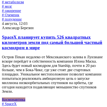
# метаболизм
# мозг
# ожирение
# Оземпик
# похудение
4 августа, 12:03
Александр Березин
SpaceX планирует купить 526 квадратных
километров земли под самый большой частный
космодром в мире
Остров Пекан недалеко от Мексиканского залива в Луизиане
вскоре перейдет в собственность компании Илона Маска.
Здесь будет новый космодром для Starship, почти в 20 раз
больше, чем в Бока-Чике, где уже стоят две стартовых
площадки. Уникальное местоположение позволит компании
попытаться реализовать амбициозную цель о запуске
миллиона низкоорбитальных спутников на орбиты, где
сегодня находится подавляющее меньшинство спутников
Земли.
Космонавтика
# SpaceX