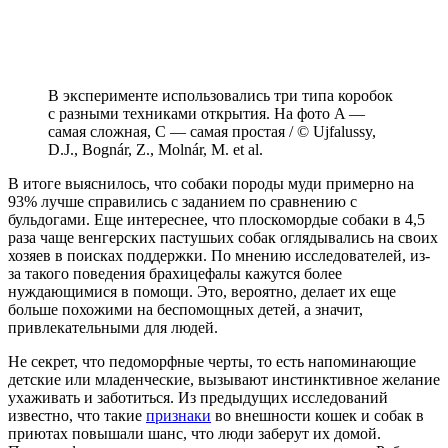
В эксперименте использовались три типа коробок
с разными техниками открытия. На фото A —
самая сложная, C — самая простая / © Ujfalussy,
D.J., Bognár, Z., Molnár, M. et al.
В итоге выяснилось, что собаки породы муди примерно на
93% лучше справились с заданием по сравнению с
бульдогами. Еще интереснее, что плоскомордые собаки в 4,5
раза чаще венгерских пастушьих собак оглядывались на своих
хозяев в поисках поддержки. По мнению исследователей, из-
за такого поведения брахицефалы кажутся более
нуждающимися в помощи. Это, вероятно, делает их еще
больше похожими на беспомощных детей, а значит,
привлекательными для людей.
Не секрет, что педоморфные черты, то есть напоминающие
детские или младенческие, вызывают инстинктивное желание
ухаживать и заботиться. Из предыдущих исследований
известно, что такие
признаки
во внешности кошек и собак в
приютах повышали шанс, что люди заберут их домой.