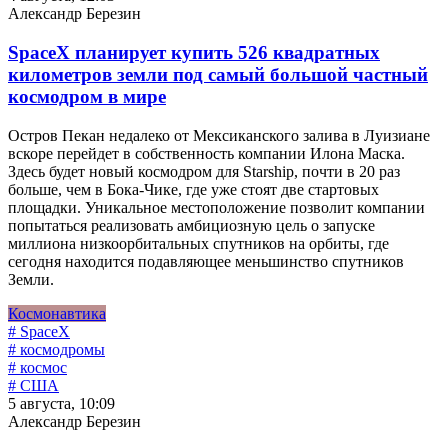
Александр Березин
SpaceX планирует купить 526 квадратных
километров земли под самый большой частный
космодром в мире
Остров Пекан недалеко от Мексиканского залива в Луизиане
вскоре перейдет в собственность компании Илона Маска.
Здесь будет новый космодром для Starship, почти в 20 раз
больше, чем в Бока-Чике, где уже стоят две стартовых
площадки. Уникальное местоположение позволит компании
попытаться реализовать амбициозную цель о запуске
миллиона низкоорбитальных спутников на орбиты, где
сегодня находится подавляющее меньшинство спутников
Земли.
Космонавтика
# SpaceX
# космодромы
# космос
# США
5 августа, 10:09
Александр Березин