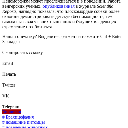
Педоморфизм может прослеживаться и в поведении. Работа
венгерских ученых,
опубликованная
в журнале
Scientific
Reports
, наглядно показала, что плоскомордые собаки более
склонны демонстрировать детскую беспомощность, тем
самым вызывая у своих нынешних и будущих владельцев
стремление позаботиться.
Нашли опечатку? Выделите фрагмент и нажмите Ctrl + Enter.
Закладка
Скопировать ссылку
Email
Печать
Twitter
VK
Telegram
Биология
# Брахицефалия
# домашние питомцы
# поведение животных