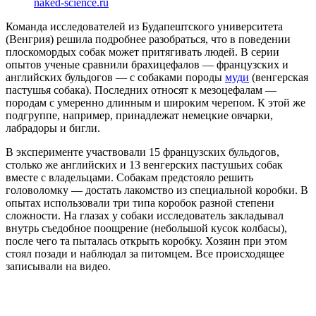
naked-science.ru
Команда исследователей из Будапештского университета
(Венгрия) решила подробнее разобраться, что в поведении
плоскомордых собак может притягивать людей. В серии
опытов ученые сравнили брахицефалов — французских и
английских бульдогов — с собаками породы
муди
(венгерская
пастушья собака). Последних относят к мезоцефалам —
породам с умеренно длинным и широким черепом. К этой же
подгруппе, например, принадлежат немецкие овчарки,
лабрадоры и бигли.
В эксперименте участвовали 15 французских бульдогов,
столько же английских и 13 венгерских пастушьих собак
вместе с владельцами. Собакам предстояло решить
головоломку — достать лакомство из специальной коробки. В
опытах использовали три типа коробок разной степени
сложности. На глазах у собаки исследователь закладывал
внутрь съедобное поощрение (небольшой кусок колбасы),
после чего та пыталась открыть коробку. Хозяин при этом
стоял позади и наблюдал за питомцем. Все происходящее
записывали на видео.