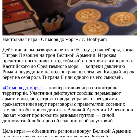
Настольная игра «От моря до моря» / © Hobby.am
Действие игры разворачивается в 95 году до нашей эры, когда
Тигран II взошел на трон Великой Армении. Игрокам
предстоит восстановить ход событий и построить империю от
Каспийского до Средиземного моря — вопреки давлению
Рима и неурядицам на подконтрольных землях. Каждый игрок
берет на себя роль Тиграна II или одного из его сыновей.
«От моря до моря»
— кооперативная игра на контроль
территорий. Участники действуют сообща: перемещают
армии и лидеров, строят города, управляют ресурсами,
сражаются или ведут переговоры с правителями соседних
земель, чтобы присоединить к Великой Армении 12 регионов.
Захват может происходить разными путями — силой,
дипломатией либо при соблюдении особых условий.
Цель игры — объединить регионы вокруг Великой Армении
и устоять перед нарастающим давлением Римской