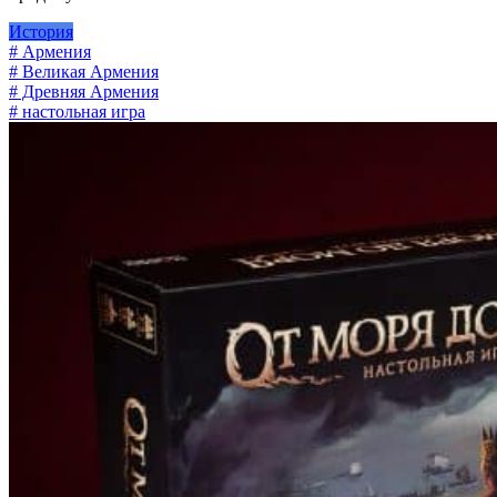
История
# Армения
# Великая Армения
# Древняя Армения
# настольная игра