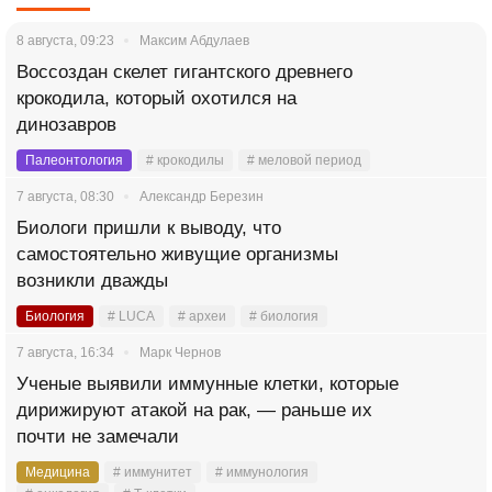
8 августа, 09:23
Максим Абдулаев
Воссоздан скелет гигантского древнего
крокодила, который охотился на
динозавров
Палеонтология
# крокодилы
# меловой период
7 августа, 08:30
Александр Березин
Биологи пришли к выводу, что
самостоятельно живущие организмы
возникли дважды
Биология
# LUCA
# археи
# биология
7 августа, 16:34
Марк Чернов
Ученые выявили иммунные клетки, которые
дирижируют атакой на рак, — раньше их
почти не замечали
Медицина
# иммунитет
# иммунология