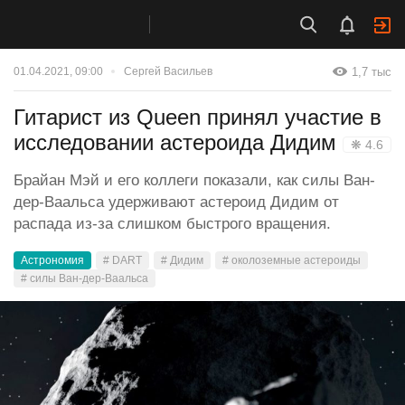
1,7 тыс
01.04.2021, 09:00
Сергей Васильев
Гитарист из Queen принял участие в
исследовании астероида Дидим
❋ 4.6
Брайан Мэй и его коллеги показали, как силы Ван-
дер-Ваальса удерживают астероид Дидим от
распада из-за слишком быстрого вращения.
Астрономия
# DART
# Дидим
# околоземные астероиды
# силы Ван-дер-Ваальса