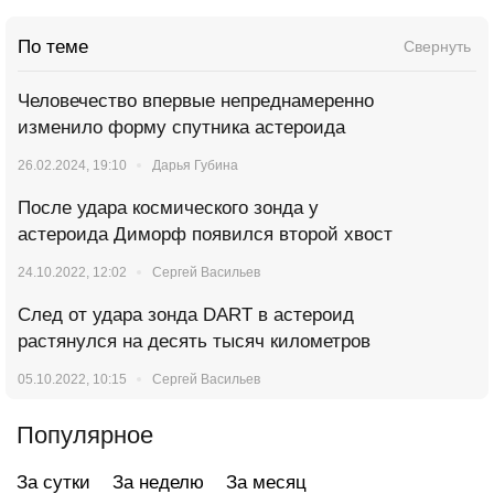
По теме
Свернуть
Человечество впервые непреднамеренно
изменило форму спутника астероида
26.02.2024, 19:10
Дарья Губина
После удара космического зонда у
астероида Диморф появился второй хвост
24.10.2022, 12:02
Сергей Васильев
След от удара зонда DART в астероид
растянулся на десять тысяч километров
05.10.2022, 10:15
Сергей Васильев
Популярное
За сутки
За неделю
За месяц