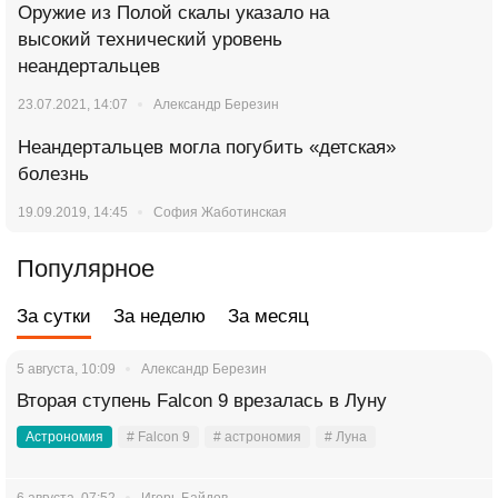
Оружие из Полой скалы указало на
высокий технический уровень
неандертальцев
23.07.2021, 14:07
Александр Березин
Неандертальцев могла погубить «детская»
болезнь
19.09.2019, 14:45
София Жаботинская
Популярное
За сутки
За неделю
За месяц
5 августа, 10:09
Александр Березин
Вторая ступень Falcon 9 врезалась в Луну
Астрономия
# Falcon 9
# астрономия
# Луна
6 августа, 07:52
Игорь Байдов