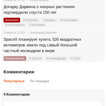
Догадку Дарвина о хищных растениях
подтвердили спустя 150 лет
Биология
# ботаники
# Дарвин
# насекомые
# плотоядные
# растение
4 августа, 12:03
Александр Березин
SpaceX планирует купить 526 квадратных
километров земли под самый большой
частный космодром в мире
Космонавтика
# SpaceX
# космодромы
# США
Комментарии
Популярные
По порядку
4 Комментария