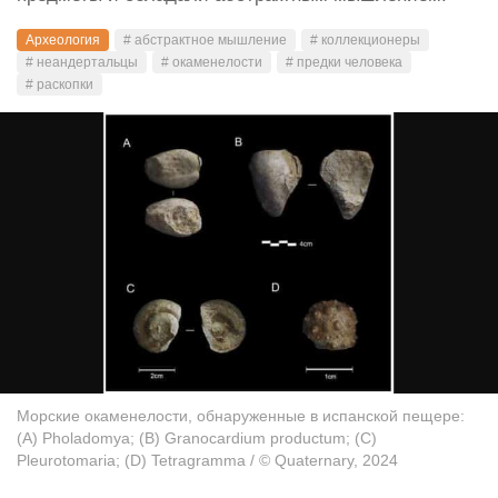
Археология
# абстрактное мышление
# коллекционеры
# неандертальцы
# окаменелости
# предки человека
# раскопки
Морские окаменелости, обнаруженные в испанской пещере:
(А) Pholadomya; (B) Granocardium productum; (C)
Pleurotomaria; (D) Tetragramma / © Quaternary, 2024