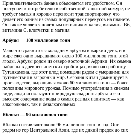
Привлекательность банана объясняется его удобством. Он
поступает к потребителю в собственной защитной кожуре, не
требует мытья и хорошо переносит транспортировку, что
делает его одним из самых популярных перекусов на планете.
Он также является полезным источником калия, витамина B6,
витамина C, клетчатки и магния.
Арбузы — 100 миллионов тонн
Мало что сравнится с холодным арбузом в жаркий день, и в
мире ежегодно выращивают около 100 миллионов тонн этой
ягоды. Арбузы родом из северо-восточной Африки. Их семена
найдены в древнеегипетских гробницах, включая гробницу
Тутанхамона, где этот плод помещали рядом с умершими для
путешествия в загробный мир. Сегодня Китай доминирует в
производстве, выращивая около 60 миллионов тонн — более
половины мирового урожая. Помимо употребления в свежем
виде, люди используют природную сладость арбуза и его
высокое содержание воды в самых разных напитках — как
алкогольных, так и безалкогольных.
Яблоки — 96 миллионов тонн
Яблоки составляют около 96 миллионов тонн в год. Они
родом из гор Центральной Азии, где их дикий предок до сих