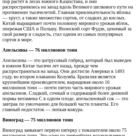
пор растет в лесах южного Казахстана, и они
распространялись на запад вдоль Великого шелкового пути на
протяжении тысячелетий. Главная привлекательность яблока
— хруст, а также множество сортов, от сладких до кислых.
Китай выращивает почти половину мирового урожая яблок,
опережая США и Польшу. Японский сорт Фудзи, ценимый за
свой размер и сладость, стал одним из самых популярных
сортов в мире.
Апельсины — 76 миллионов тонн
Апельсины — это цитрусовый гибрид, который был выведен
в южном Китае тысячи лет назад, прежде чем
распространиться на запад. Они достигли Америки в 1493
году, во втором плавании Колумба. Бразилия является
крупнейшим производителем, выращивая около 16
миллионов тонн — почти пятую часть мирового урожая
апельсинов. Сладкий, сочный и содержащий более дневной
нормы витамина C в одном плоде, апельсиновый сок — это
завтрак по умолчанию для большей части планеты. Его
главный недостаток — липкая кожура.
Виноград — 75 миллионов тонн
Виноград замыкает первую пятерку с показателем около 75
миллионов тонн. Это один из древнейших возделываемых