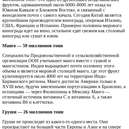
фруктов, одомашненный около 6000–8000 лет назад на
Южном Кавказе и Ближнем Востоке, и связанный с
виноделием почти с самого начала. Сегодня Китай является
крупнейшим производителем винограда, опережая Италию,
США, Францию и Испанию. Примерно половина мирового
винограда идет на вино, остальное едят свежим как столовый
виноград или сушат в изюм.
Манго — 59 миллионов тонн
Специалисты Продовольственной и сельскохозяйственной
организация ООН учитывают манго вместе с гуавой и
мангостином. Индия выращивает почти половину этого
объема и является мировой столицей манго, где этот фрукт
культивируется около 4000 лет на территории Индо-
Бирманского региона. Манго достигли Америки только в
XVIII веке, будучи завезенными португальцами в Бразилию, а
испанцами — через Филиппины в Мексику. Манго —
отличный источник витамина C и витамина A, а также
витамина B6 и клетчатки.
Груши — 26 миллионов тонн
Груши не происходят из какого-то одного места. Они
произрастают на большей части Европы и Азии и на севере