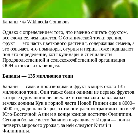
Бананы / © Wikimedia Commons
Однако с определением того, что именно считать фруктом,
все сложнее, чем кажется. С ботанической точки зрения,
фрукт — это часть цветкового растения, содержащая семена, а
это означает, что помидоры, огурцы и перцы тоже подпадают
под это определение, хотя кулинары и специалисты
Продовольственной и сельскохозяйственной организация
ООН относят их к овощам.
Бананы — 135 миллионов тонн
Бананы — самый производимый фрукт в мире: около 135
миллионов тонн. Они также были одними из первых фруктов,
которые одомашнил человек: их возделывали на влажных
землях долины Кук в горной части Новой Гвинеи еще в 8000–
5000 годах до нашей эры, затем они распространились по всей
Юго-Восточной Азии и в конце концов достигли Филиппин.
Сегодня больше всего бананов выращивает Индия — почти
четверть мирового урожая, за ней следуют Китай и
Филиппины.