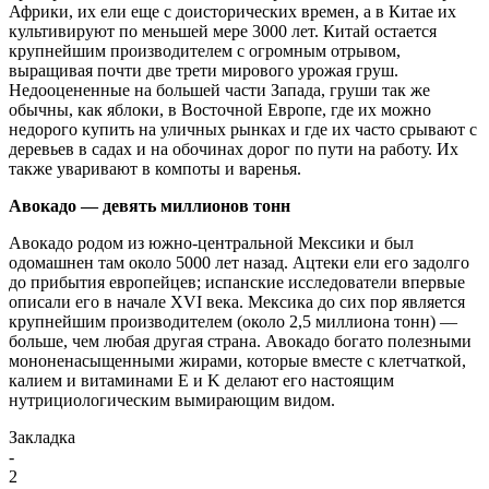
Африки, их ели еще с доисторических времен, а в Китае их
культивируют по меньшей мере 3000 лет. Китай остается
крупнейшим производителем с огромным отрывом,
выращивая почти две трети мирового урожая груш.
Недооцененные на большей части Запада, груши так же
обычны, как яблоки, в Восточной Европе, где их можно
недорого купить на уличных рынках и где их часто срывают с
деревьев в садах и на обочинах дорог по пути на работу. Их
также уваривают в компоты и варенья.
Авокадо — девять миллионов тонн
Авокадо родом из южно-центральной Мексики и был
одомашнен там около 5000 лет назад. Ацтеки ели его задолго
до прибытия европейцев; испанские исследователи впервые
описали его в начале XVI века. Мексика до сих пор является
крупнейшим производителем (около 2,5 миллиона тонн) —
больше, чем любая другая страна. Авокадо богато полезными
мононенасыщенными жирами, которые вместе с клетчаткой,
калием и витаминами E и K делают его настоящим
нутрициологическим вымирающим видом.
Закладка
-
2