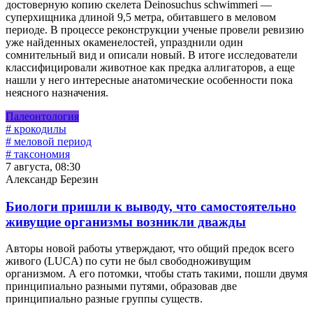
достоверную копию скелета Deinosuchus schwimmeri —
суперхищника длиной 9,5 метра, обитавшего в меловом
периоде. В процессе реконструкции ученые провели ревизию
уже найденных окаменелостей, упразднили один
сомнительный вид и описали новый. В итоге исследователи
классифицировали животное как предка аллигаторов, а еще
нашли у него интересные анатомические особенности пока
неясного назначения.
Палеонтология
# крокодилы
# меловой период
# таксономия
7 августа, 08:30
Александр Березин
Биологи пришли к выводу, что самостоятельно
живущие организмы возникли дважды
Авторы новой работы утверждают, что общий предок всего
живого (LUCA) по сути не был свободноживущим
организмом. А его потомки, чтобы стать такими, пошли двумя
принципиально разными путями, образовав две
принципиально разные группы существ.