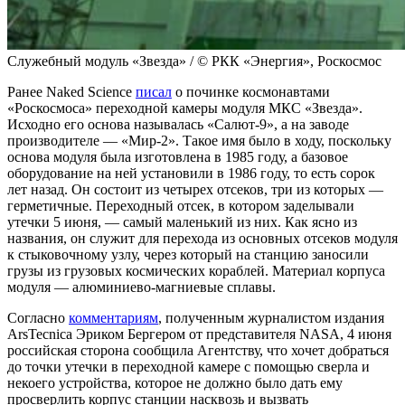
Служебный модуль «Звезда» / © РКК «Энергия», Роскосмос
Ранее Naked Science
писал
о починке космонавтами
«Роскосмоса» переходной камеры модуля МКС «Звезда».
Исходно его основа называлась «Салют-9», а на заводе
производителе — «Мир-2». Такое имя было в ходу, поскольку
основа модуля была изготовлена в 1985 году, а базовое
оборудование на ней установили в 1986 году, то есть сорок
лет назад. Он состоит из четырех отсеков, три из которых —
герметичные. Переходный отсек, в котором заделывали
утечки 5 июня, — самый маленький из них. Как ясно из
названия, он служит для перехода из основных отсеков модуля
к стыковочному узлу, через который на станцию заносили
грузы из грузовых космических кораблей. Материал корпуса
модуля — алюминиево-магниевые сплавы.
Согласно
комментариям
, полученным журналистом издания
ArsTecnica Эриком Бергером от представителя NASA, 4 июня
российская сторона сообщила Агентству, что хочет добраться
до точки утечки в переходной камере с помощью сверла и
некоего устройства, которое не должно было дать ему
просверлить корпус станции насквозь и вызвать