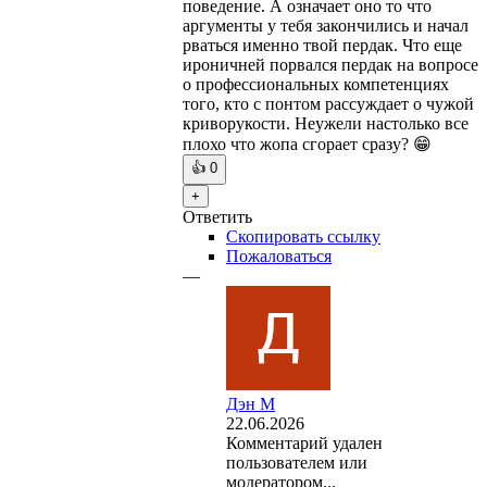
поведение. А означает оно то что
аргументы у тебя закончились и начал
рваться именно твой пердак. Что еще
ироничней порвался пердак на вопросе
о профессиональных компетенциях
того, кто с понтом рассуждает о чужой
криворукости. Неужели настолько все
плохо что жопа сгорает сразу? 😁
👍
0
+
Ответить
Скопировать ссылку
Пожаловаться
—
Дэн М
22.06.2026
Комментарий удален
пользователем или
модератором...