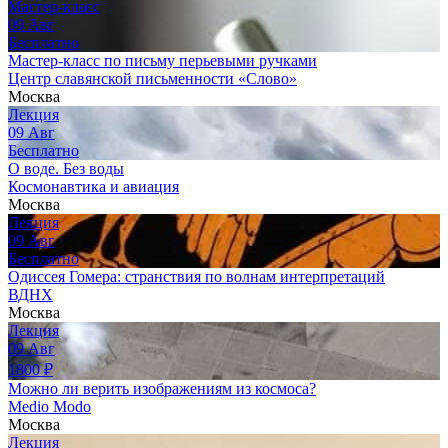
Мастер-класс
09
Авг
Бесплатно
Мастер-класс по письму перьевыми ручками
Центр славянской письменности «Слово»
Москва
Лекция
09
Авг
Бесплатно
О воде. Без воды
Космонавтика и авиация
Москва
Лекция
09
Авг
Бесплатно
Одиссея Гомера: странствия по волнам интерпретаций
ВДНХ
Москва
Лекция
09
Авг
1800
₽
Можно ли верить изображениям из космоса?
Medio Modo
Москва
Лекция