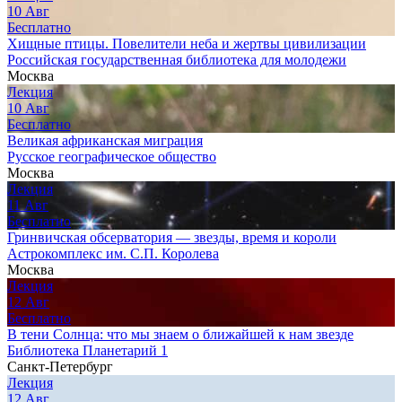
10
Авг
Бесплатно
Хищные птицы. Повелители неба и жертвы цивилизации
Российская государственная библиотека для молодежи
Москва
Лекция
10
Авг
Бесплатно
Великая африканская миграция
Русское географическое общество
Москва
Лекция
11
Авг
Бесплатно
Гринвичская обсерватория — звезды, время и короли
Астрокомплекс им. С.П. Королева
Москва
Лекция
12
Авг
Бесплатно
В тени Солнца: что мы знаем о ближайшей к нам звезде
Библиотека Планетарий 1
Санкт-Петербург
Лекция
12
Авг