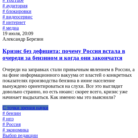
# YouTube
# аудитория
# блокировки
# видеосервис
# интернет
# медиа
19 июля, 20:09
Александр Березин
Кризис без дефицита: почему Россия встала в
очереди за бензином и когда они закончатся
Очереди на заправках стали привычным явлением в России, а
на фоне информационного вакуума от властей о конкретных
показателях производства бензина в июне население
вынуждено ориентироваться на слухи. Все это выглядит
довольно странно, но есть нюанс: скорее всего, кризис уже
начинает выдыхаться. Как именно мы это выяснили?
С точки зрения науки
# бензин
# нпз
# Россия
# экономика
Выбор редакции