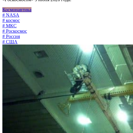
Космонавтика
# NASA
# космос
# МКС
# Роскосмос
# Россия
# США