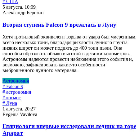
# США
5 августа, 10:09
Александр Березин
Вторая ступень Falcon 9 врезалась в Луну
Хотя тротиловый эквивалент взрыва от удара был умеренным,
всего несколько тонн, благодаря рыхлости лунного грунта
низких широт он может поднять до 400 тонн пыли. Она
способна образовать облако высотой в десятки километров.
Астрономы надеются провести наблюдения этого события и,
возможно, зафиксировать какие-то особенности
выброшенного лунного материала.
Астрономия
# Falcon 9
# астрономия
# космос
# Луна
1 августа, 20:27
Evgenia Vavilova
Гляциологи впервые исследовали ледник на горе
Арарат