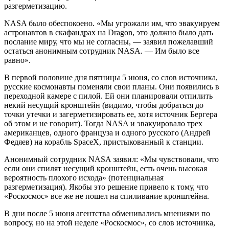
разгерметизацию.
NASA было обеспокоено. «Мы угрожали им, что эвакуируем
астронавтов в скафандрах на Dragon, это должно было дать
послание миру, что мы не согласны, — заявил пожелавший
остаться анонимным сотрудник NASA. — Им было все
равно».
В первой половине дня пятницы 5 июня, со слов источника,
русские космонавты поменяли свои планы. Они появились в
переходной камере с пилой. Ей они планировали отпилить
некий несущий кронштейн (видимо, чтобы добраться до
точки утечки и загерметизировать ее, хотя источник Бергера
об этом и не говорит). Тогда NASA и эвакуировало трех
американцев, одного француза и одного русского (Андрей
Федяев) на корабль SpaceX, пристыкованный к станции.
Анонимный сотрудник NASA заявил: «Мы чувствовали, что
если они спилят несущий кронштейн, есть очень высокая
вероятность плохого исхода» (потенциальная
разгерметизация). Якобы это решение привело к тому, что
«Роскосмос» все же не пошел на спиливание кронштейна.
В дни после 5 июня агентства обменивались мнениями по
вопросу, но на этой неделе «Роскосмос», со слов источника,