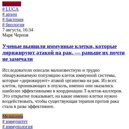
Биология
# LUCA
# археи
# бактерия
# биология
7 августа, 16:34
Марк Чернов
Ученые выявили иммунные клетки, которые
дирижируют атакой на рак, — раньше их почти
не замечали
Исследователи описали малоизвестную и трудно
обнаруживаемую популяцию клеток иммунной системы,
которые «дирижируют» атакой организма на рак. Из всех
клеток, проникающих в опухоль, именно они оказались
наиболее эффективными в координации Т-клеток-киллеров.
Это открытие показывает, на какие именно клетки нужно
воздействовать, чтобы существующая терапия против рака
стала в разы эффективнее.
Медицина
# иммунитет
# иммунология