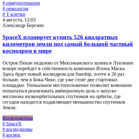
# иммунотерапия
# онкология
# Т-клетки
4 августа, 12:03
Александр Березин
SpaceX планирует купить 526 квадратных
километров земли под самый большой частный
космодром в мире
Остров Пекан недалеко от Мексиканского залива в Луизиане
вскоре перейдет в собственность компании Илона Маска.
Здесь будет новый космодром для Starship, почти в 20 раз
больше, чем в Бока-Чике, где уже стоят две стартовых
площадки. Уникальное местоположение позволит компании
попытаться реализовать амбициозную цель о запуске
миллиона низкоорбитальных спутников на орбиты, где
сегодня находится подавляющее меньшинство спутников
Земли.
Космонавтика
# SpaceX
# космодромы
# космос