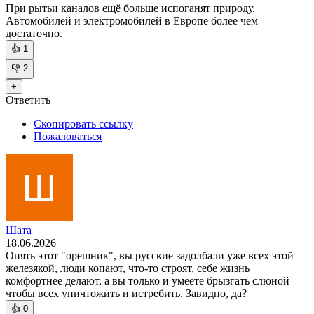
При рытьи каналов ещё больше испоганят природу.
Автомобилей и электромобилей в Европе более чем
достаточно.
👍
1
👎
2
+
Ответить
Скопировать ссылку
Пожаловаться
Шата
18.06.2026
Опять этот "орешник", вы русские задолбали уже всех этой
железякой, люди копают, что-то строят, себе жизнь
комфортнее делают, а вы только и умеете брызгать слюной
чтобы всех уничтожить и истребить. Завидно, да?
👍
0