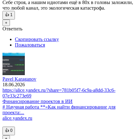
Себе строя, а нашим идиотами ещё в 80х в головы заложили,
что любой канал, это экологическая катастрофа.
👍
1
+
Ответить
Скопировать ссылку
Пожаловаться
Pavel Karaganov
18.06.2026
https://alice.yandex.ru/?share=781b05f7-6c9a-a8dd-33c6-
07e33c273e69
Финансирование проектов в ИИ
# Научная работа **«Как найти финансирование для
проекта:...
alice.yandex.ru
👍
0
+