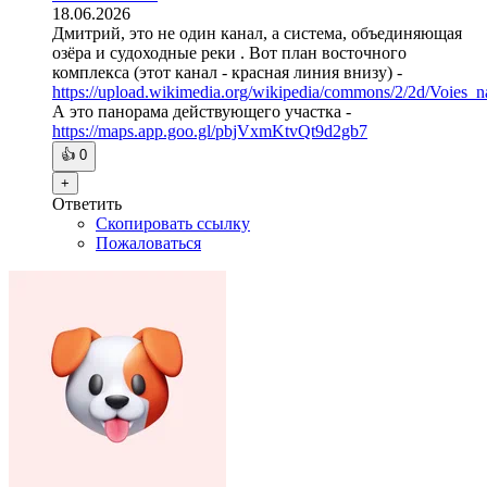
18.06.2026
Дмитрий, это не один канал, а система, объединяющая
озёра и судоходные реки . Вот план восточного
комплекса (этот канал - красная линия внизу) -
https://upload.wikimedia.org/wikipedia/commons/2/2d/Voies_n
А это панорама действующего участка -
https://maps.app.goo.gl/pbjVxmKtvQt9d2gb7
👍
0
+
Ответить
Скопировать ссылку
Пожаловаться