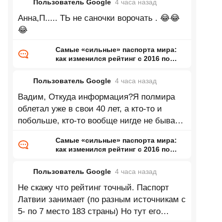
Пользователь Google
4 часа
назад
Анна,П..... ТЬ не саночки ворочать . 😂😂
😂
Самые «сильные» паспорта мира:
как изменился рейтинг с 2016 по
2026 год
Пользователь Google
4 часа
назад
Вадим, Откуда информация?Я полмира
облетал уже в свои 40 лет, а кто-то и
побольше, кто-то вообще нигде не бывает,
кто-то бизнесом занимается или
Самые «сильные» паспорта мира:
как изменился рейтинг с 2016 по
2026 год
Пользователь Google
4 часа
назад
Не скажу что рейтинг точный. Паспорт
Латвии занимает (по разным источникам с
5- по 7 место 183 страны) Но тут его