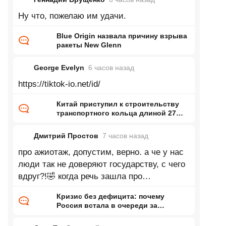
Ну что, пожелаю им удачи.
Blue Origin назвала причину взрыва
ракеты New Glenn
George Evelyn
6 часов
назад
https://tiktok-io.net/id/
Китай приступил к строительству
транспортного кольца длиной 27
тысяч километров
Дмитрий Простов
7 часов
назад
про ажиотаж, допустим, верно. а че у нас
люди так не доверяют государству, с чего
вдруг?!🤣 когда речь зашла про
увеличивающееся производство, автор
Кризис без дефицита: почему
Россия встала в очереди за
бензином и когда они закончатся