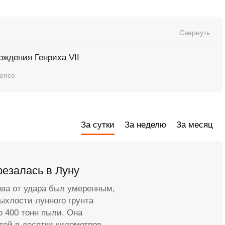
Свернуть
ождения Генриха VII
ience
За сутки
За неделю
За месяц
резалась в Луну
ыва от удара был умеренным,
рыхлости лунного грунта
о 400 тонн пыли. Она
той в десятки километров.