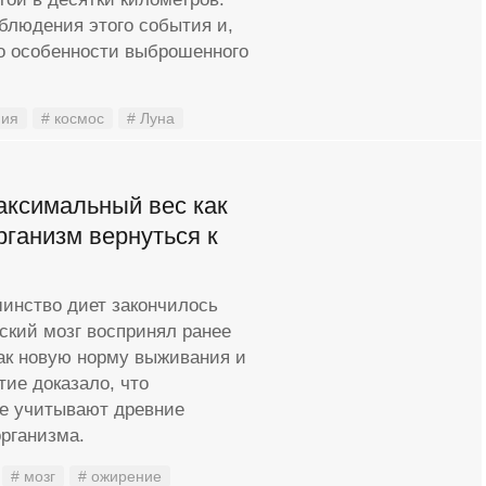
блюдения этого события и,
то особенности выброшенного
мия
# космос
# Луна
аксимальный вес как
рганизм вернуться к
инство диет закончилось
ский мозг воспринял ранее
ак новую норму выживания и
тие доказало, что
е учитывают древние
рганизма.
# мозг
# ожирение