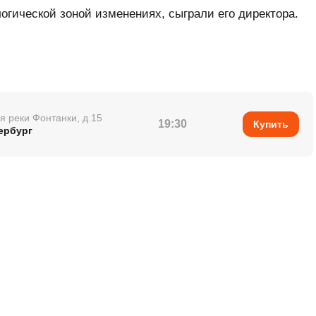
огической зоной изменениях, сыграли его директора.
 реки Фонтанки, д.15
19:30
Купить
ербург