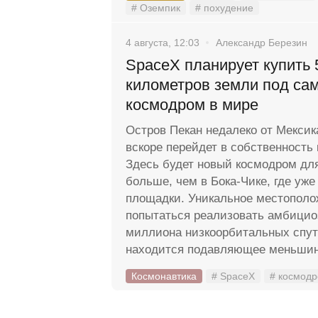
# Оземпик
# похудение
4 августа, 12:03
Александр Березин
SpaceX планирует купить 
километров земли под са
космодром в мире
Остров Пекан недалеко от Мексик
вскоре перейдет в собственность
Здесь будет новый космодром для 
больше, чем в Бока-Чике, где уже
площадки. Уникальное местополо
попытаться реализовать амбицио
миллиона низкоорбитальных спутн
находится подавляющее меньшин
Космонавтика
# SpaceX
# космод