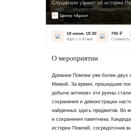
Слушатели узнают об истории По
Центр «Архэ»
18 июня, 19:30
700
₽
Идет 1 ч 30 мин
Стоимость
О мероприятии
Древние Помпеи уже более двух 
Меккой. За время, прошедшее пос
добыче антиков» эти руины стал
сохранения и демонстрации насте
найденных здесь предметов. Во м
и сохранения памятника. Кандида
истории Помпей, сосредоточив вни