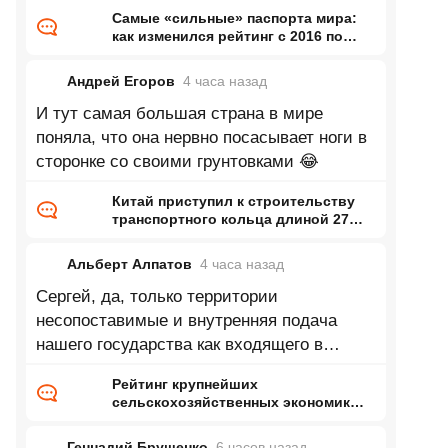
почему-то вообще нету.
Самые «сильные» паспорта мира:
как изменился рейтинг с 2016 по
2026 год
Андрей Егоров
4 часа
назад
И тут самая большая страна в мире
поняла, что она нервно посасывает ноги в
сторонке со своими грунтовками 😂
Китай приступил к строительству
транспортного кольца длиной 27
тысяч километров
Альберт Алпатов
4 часа
назад
Сергей, да, только территории
несопоставимые и внутренняя подача
нашего государства как входящего в
топ...немножко отстаём от Турции про
Рейтинг крупнейших
десятку
сельскохозяйственных экономик
мира
Геннадий Брущенко
6 часов
назад