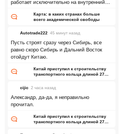
работает исключительно на внутренний
рынок и завязно на внутренние
Карта: в каких странах больше
всего академической свободы
Autotrade222
45 минут
назад
Пусть строят сразу через Сибирь, все
равно скоро Сибирь и Дальний Восток
отойдут Китаю.
Китай приступил к строительству
транспортного кольца длиной 27
тысяч километров
cijic
2 часа
назад
Александр, да-да, я неправильно
прочитал.
Китай приступил к строительству
транспортного кольца длиной 27
тысяч километров