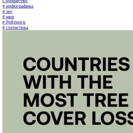
Сообщество
# инфографика
# лес
# мир
# Рейтинги
# статистика