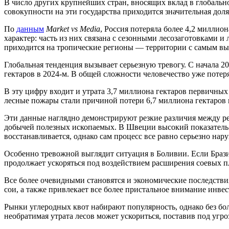
В число других крупнейших стран, вносящих вклад в глобально
совокупности на эти государства приходится значительная дол
По
данным
Market vs Media
, Россия потеряла более 4,2 миллио
характер: часть из них связана с сезонными лесозаготовками 
приходится на тропические регионы — территории с самым вы
Глобальная тенденция вызывает серьезную тревогу. С начала 20
гектаров в 2024-м. В общей сложности человечество уже потер
В эту цифру входит и утрата 3,7 миллиона гектаров первичны
лесные пожары стали причиной потери 6,7 миллиона гектаров в
Эти данные наглядно демонстрируют резкие различия между ре
добычей полезных ископаемых. В Швеции высокий показатель 
восстанавливается, однако сам процесс все равно серьезно нар
Особенно тревожной выглядит ситуация в Боливии. Если Брази
продолжает ускоряться под воздействием расширения соевых 
Все более очевидными становятся и экономические последствия
сои, а также привлекает все более пристальное внимание инве
Рынки углеродных квот набирают популярность, однако без бо
необратимая утрата лесов может ускориться, поставив под угр