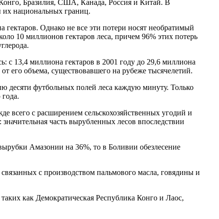
Конго, Бразилия, США, Канада, Россия и Китай. В
лы их национальных границ.
на гектаров. Однако не все эти потери носят необратимый
около 10 миллионов гектаров леса, причем 96% этих потерь
глерода.
: с 13,4 миллиона гектаров в 2001 году до 29,6 миллиона
 от его объема, существовавшего на рубеже тысячелетий.
нию десяти футбольных полей леса каждую минуту. Только
 года.
жде всего с расширением сельскохозяйственных угодий и
значительная часть вырубленных лесов впоследствии
вырубки Амазонии на 36%, то в Боливии обезлесение
 связанных с производством пальмового масла, говядины и
таких как Демократическая Республика Конго и Лаос,