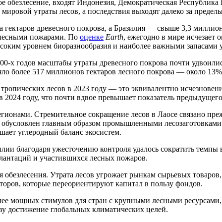
е обезлесение, входят Индонезия, Демократическая Республика 
я мировой утраты лесов, а последствия выходят далеко за преде
на гектаров древесного покрова, а Бразилия — свыше 3,3 миллио
и лесными пожарами. По
оценке
Earth
, ежегодно в мире исчезает 
соким уровнем биоразнообразия и наиболее важными запасами у
00-х годов масштабы утраты древесного покрова почти удвоились
яло более 517 миллионов гектаров лесного покрова — около 13%
х тропических лесов в 2023 году — это эквивалентно исчезнове
 2024 году, что почти вдвое превышает показатель предыдущего
гионами. Стремительное сокращение лесов в Лаосе связано пре
обусловлен главным образом промышленными лесозаготовками: 
ушает углеродный баланс экосистем.
лии благодаря ужесточению контроля удалось сократить темпы 
плантаций и участившихся лесных пожаров.
 обезлесения. Утрата лесов угрожает рынкам сырьевых товаров,
сторов, которые переориентируют капитал в пользу фондов.
лее мощных стимулов для стран с крупными лесными ресурсами, 
озу достижение глобальных климатических целей.