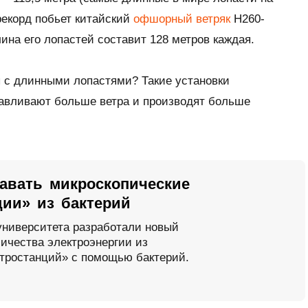
рекорд побьет китайский
офшорный ветряк
H260-
ина его лопастей составит 128 метров каждая.
 с длинными лопастями? Такие установки
авливают больше ветра и производят больше
авать микроскопические
ции» из бактерий
университета разработали новый
ичества электроэнергии из
ктростанций» с помощью бактерий.