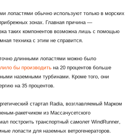
ми лопастями обычно используют только в морских
в прибрежных зонах. Главная причина —
озка таких компонентов возможна лишь с помощью
мная техника с этим не справится.
аточно длинными лопастями можно было
олило бы производить
на 20 процентов больше
нными наземными турбинами. Кроме того, они
ергию на 35 процентов.
ргетический стартап
Radia
, возглавляемый Марком
ученым-ракетчиком из Массачусетского
умал построить транспортный самолет
WindRunner
,
мные лопасти для наземных ветрогенераторов.