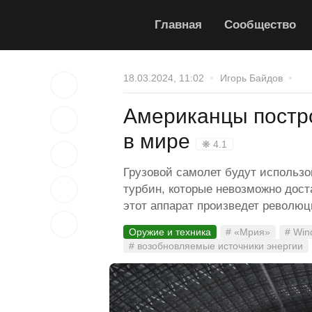
Главная
Сообщество
18.03.2024, 11:02
Игорь Байдов
Американцы постр
в мире
❋ 4.1
Грузовой самолет будут использо
турбин, которые невозможно дост
этот аппарат произведет револю
Оружие и техника
# «Мрия»
# Win
# возобновляемые источники энергии