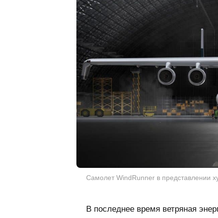
Cамолет WindRunner в представлении ху
В последнее время ветряная энер