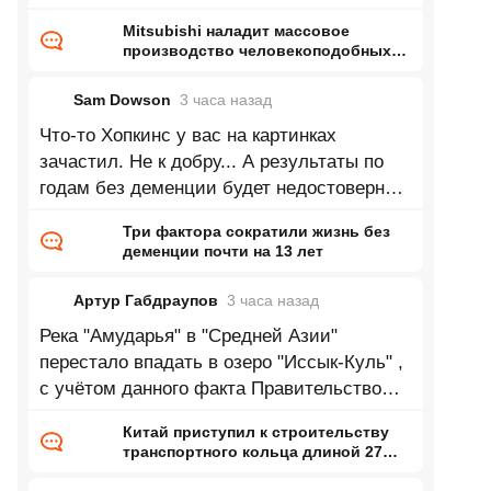
Mitsubishi наладит массовое
производство человекоподобных
роботов — до 1000 машин в месяц
на бывшей линии сборки
Sam Dowson
3 часа
назад
двигателей
Что-то Хопкинс у вас на картинках
зачастил. Не к добру... А результаты по
годам без деменции будет недостоверны
до тех пор, пока из выборки не станут
Три фактора сократили жизнь без
деменции почти на 13 лет
Артур Габдраупов
3 часа
назад
Река "Амударья" в "Средней Азии"
перестало впадать в озеро "Иссык-Куль" ,
с учётом данного факта Правительство
республики "Кыргызстан" приняло
Китай приступил к строительству
транспортного кольца длиной 27
тысяч километров