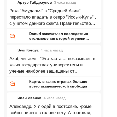
Артур Габдраупов
3 часа
назад
Река "Амударья" в "Средней Азии"
перестало впадать в озеро "Иссык-Куль" ,
с учётом данного факта Правительство
республики "Кыргызстан" приняло
Danuri запечатлел последствия
столкновения второй ступени
Falcon 9 с Луной
Svoi Kyrgyz
4 часа
назад
Azat, читаем - "Эта карта ... показывает, в
каких государствах университеты и
ученые наиболее защищены от
ГОСударственного и ИНСтитуционального
Карта: в каких странах больше
всего академической свободы
Иван Иванов
4 часа
назад
Александр, У людей в постсовке, кроме
войны ничего в голове нету. А торговля,