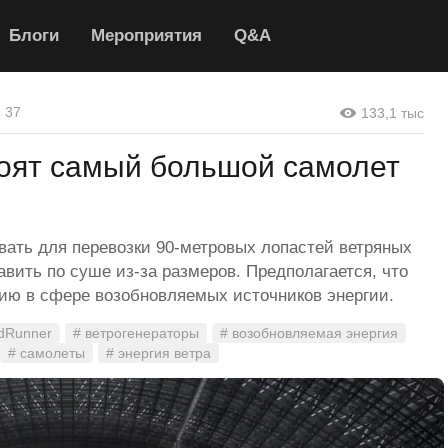
Блоги
Мероприятия
Q&A
37
133,1 тыс
оят самый большой самолет
вать для перевозки 90-метровых лопастей ветряных
авить по суше из-за размеров. Предполагается, что
цию в сфере возобновляемых источников энергии.
dRunner
# ветрогенераторы
# возобновляемая энергия
# самолеты
# энергия ветра