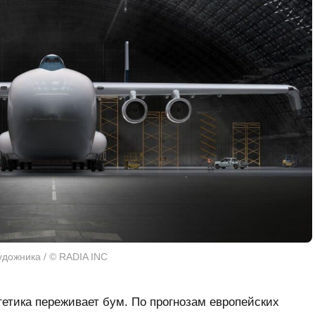
дожника / © RADIA INC
гетика переживает бум. По прогнозам европейских