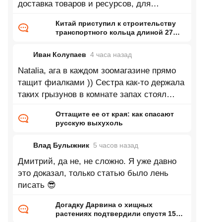
доставка товаров и ресурсов, для
промышленности это так фигня какая
Китай приступил к строительству
транспортного кольца длиной 27
тысяч километров
Иван Колупаев
4 часа
назад
Natalia, ага в каждом зоомагазине прямо
тащит фиалками )) Сестра как-то держала
таких грызунов в комнате запах стоял
непередаваемый. Впрочем может это
Оттащите ее от края: как спасают
русскую выхухоль
Влад Булыжник
5 часов
назад
Дмитрий, да не, не сложно. Я уже давно
это доказал, только статью было лень
писать 😎
Догадку Дарвина о хищных
растениях подтвердили спустя 150