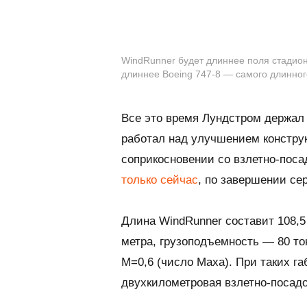
WindRunner будет длиннее поля стадион
длиннее Boeing 747-8 — самого длинног
Все это время Лундстром держал 
работал над улучшением констру
соприкосновении со взлетно-пос
только сейчас
, по завершении с
Длина
WindRunner
составит 108,5
метра, грузоподъемность — 80 то
М=0,6 (число Маха). При таких г
двухкилометровая взлетно-посадо