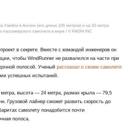
а Уэмбли в Англии (его длина 105 метров) и на 32 метра
о пассажирского самолета в мире / © RADIA INC
проект в секрете. Вместе с командой инженеров он
кции, чтобы
WindRunner
не развалился на части при
адочной полосой. Ученый
рассказал о своем самолете
ерии успешных испытаний.
 метра, высота — 24 метра, размах крыла — 79,5
нн. Грузовой лайнер сможет развить скорость до
абаритах самолету понадобится почти
чная полоса.