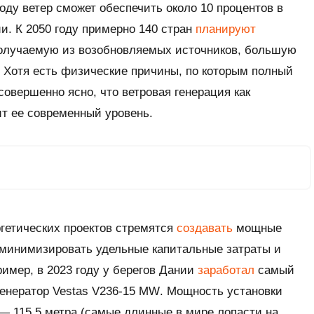
году ветер сможет обеспечить около 10 процентов в
и. К 2050 году примерно 140 стран
планируют
олучаемую из возобновляемых источников, большую
р. Хотя есть физические причины, по которым полный
 совершенно ясно, что ветровая генерация как
т ее современный уровень.
ргетических проектов стремятся
создавать
мощные
минимизировать удельные капитальные затраты и
имер, в 2023 году у берегов Дании
заработал
самый
генератор
Vestas V236-15 MW
. Мощность установки
 — 115,5 метра (самые длинные в мире лопасти на