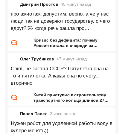
Дмитрий Простов
45 минут
назад
про ажиотаж, допустим, верно. а че у нас
люди так не доверяют государству, с чего
вдруг?!🤣 когда речь зашла про
увеличивающееся производство, автор
Кризис без дефицита: почему
Россия встала в очереди за
бензином и когда они закончатся
Олег Трубников
47 минут
назад
Chiril, не застал СССР? Пятилетка она на
то и пятилетка. А какая она по счету...
вторично
Китай приступил к строительству
транспортного кольца длиной 27
тысяч километров
Павел Павел
3 часа
назад
Нужен робот для удаленной работы воду в
кулере менять))