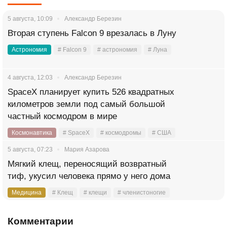
5 августа, 10:09
Александр Березин
Вторая ступень Falcon 9 врезалась в Луну
Астрономия
# Falcon 9
# астрономия
# Луна
4 августа, 12:03
Александр Березин
SpaceX планирует купить 526 квадратных
километров земли под самый большой
частный космодром в мире
Космонавтика
# SpaceX
# космодромы
# США
5 августа, 07:23
Мария Азарова
Мягкий клещ, переносящий возвратный
тиф, укусил человека прямо у него дома
Медицина
# Клещ
# клещи
# членистоногие
Комментарии