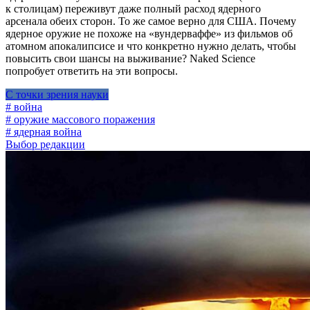
к столицам) переживут даже полный расход ядерного
арсенала обеих сторон. То же самое верно для США. Почему
ядерное оружие не похоже на «вундерваффе» из фильмов об
атомном апокалипсисе и что конкретно нужно делать, чтобы
повысить свои шансы на выживание? Naked Science
попробует ответить на эти вопросы.
С точки зрения науки
# война
# оружие массового поражения
# ядерная война
Выбор редакции