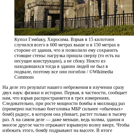
Купол Гэмбаку, Хиросима. Взрыв в 15 килотонн
случился всего в 600 метрах выше и в 150 метрах в
стороне от здания, что и позволило ему сохранить
стоящие стены: нагрузка пришла сверху (то есть на
несущие конструкции), а не сбоку. Никто из
находившихся тогда в здании людей не был в
подвале, поэтому все они погибли / ©Wikimedia
Commons
На деле это результат нашего небрежения в изучении сразу
двух наук: физики и истории. Первая, в частности, сообщает
нам, что взрыв распространяется в трех измерениях.
Следовательно, при росте мощности бомбы в миллиард раз
(примерно настолько боеголовка МБР сильнее «обычных»
бомб) радиус, в котором она убивает, растет только в тысячу
раз. А на самом деле — даже меньше, ведь холмы, здания и
многое другое часто отражают взрывную волну вверх. Чтобы
избежать этого, бомбу подрывают на высоте. В итоге