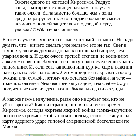
Ожоги одного из жителей Хиросимы. Радиус
зоны, в которой незащищенная кожа получает
такие ожоги, была заметно больше, чем у зоны
средних разрушений. Это придает большой смысл
возможно полной защите кожи одеждой перед
ударом / ©Wikimedia Commons
В этом случае вы узнаете о взрыве по яркой вспышке. Не надо
думать, что «ничего сделать уже нельзя»: это не так. Свет в
земных условиях доходит до нас в сотню раз быстрее, чем
ударная волна. И даже ожоги третьей степени не возникают
совсем
мгновенно. Заметив вспышку, надо немедленно упасть
лицом вниз. И, если есть капюшон или куртка, еще в падении
натянуть их себе на голову. Летом придется накрывать голову
руками или сумкой, потому что остаться без майки на теле —
тоже плохая идея. Чем быстрее вы упадете, тем слабее будут
полученные ожоги: здесь важны буквально доли секунды.
А как же гамма-излучение, разве оно не добьет тех, кто не
убит взрывом? Как ни странно, нет: в отличие от времен
Хиросимы, сегодня жертвам ядерной войны гамма-излучение
почти не угрожает. Чтобы понять почему, стоит взглянуть на
карту ядерного удара типовой американской боеголовкой по
Москве: