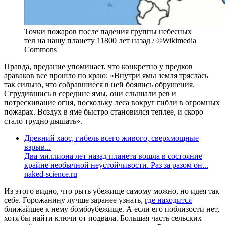
Точки пожаров после падения группы небесных
тел на нашу планету 11800 лет назад / ©Wikimedia
Commons
Правда, предание упоминает, что конкретно у предков
араваков все прошло по краю: «Внутри ямы земля тряслась
так сильно, что собравшиеся в ней боялись обрушения.
Сгрудившись в середине ямы, они слышали рев и
потрескивание огня, поскольку леса вокруг гибли в огромных
пожарах. Воздух в яме быстро становился теплее, и скоро
стало трудно дышать».
Древний хаос, гибель всего живого, сверхмощные
взрыв...
Два миллиона лет назад планета вошла в состояние
крайне необычной неустойчивости. Раз за разом он...
naked-science.ru
Из этого видно, что рыть убежище самому можно, но идея так
себе. Горожанину лучше заранее узнать,
где находится
ближайшее к нему бомбоубежище. А если его поблизости нет,
хотя бы найти ключи от подвала. Большая часть сельских