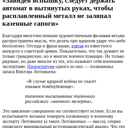
«Завидев вспышку, следует держать
автомат в вытянутых руках, чтобы
расплавленный металл не заляпал
казенные сапоги»
Благодаря многочисленным художественным фильмам весьма
распространена мысль, что делать при ядерном ударе что-либо
бесполезно. Отсюда и фраза выше,
взятая
из известного
анекдота о советской армии. Показательно, что так думают не
только гражданские, но и многие военнослужащие. Не только
рядовые, но даже многие из тех, кто называет себя военными
экспертами.
Процитируем
одного из них — полковника
запаса Виктора Литовкина:
«В случае ядерной войны не спасёт
никакое бомбоубежище».
типичное высказывание типичного
российского «военного эксперта».
Это заявление совершенно не соответствует истине. Если вы
испытываете желание поверить полковнику и военному
эксперту Литовкину (а таких Литовкиных — масса), сперва
проведите минимальный источниковедческий анализ. Что это