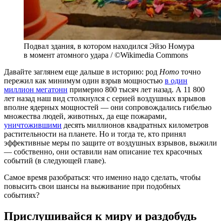
Подвал здания, в котором находился Эйзо Номура
в момент атомного удара / ©Wikimedia Commons
Давайте заглянем еще дальше в историю: род
Homo
точно
пережил как минимум один взрыв мощностью
в один
миллион мегатонн
примерно 800 тысяч лет назад. А 11 800
лет назад наш вид столкнулся с серией воздушных взрывов
вполне ядерных мощностей — они сопровождались гибелью
множества людей, животных, да еще пожарами,
уничтожившими
десять миллионов квадратных километров
растительности на планете. Но и тогда те, кто принял
эффективные меры по защите от воздушных взрывов, выжили
— собственно, они оставили нам описание тех красочных
событий (в следующей главе).
Самое время разобраться: что именно надо сделать, чтобы
повысить свои шансы на выживание при подобных
событиях?
Прислушивайся к миру и раздобудь