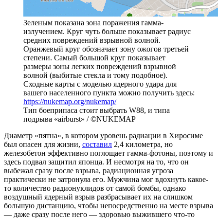
Зеленым показана зона поражения гамма-
излучением. Круг чуть больше показывает радиус
средних повреждений взрывной волной.
Оранжевый круг обозначает зону ожогов третьей
степени. Самый большой круг показывает
размеры зоны легких повреждений взрывной
волной (выбитые стекла и тому подобное).
Сходные карты с моделью ядерного удара для
вашего населенного пункта можно получить здесь:
https://nukemap.org/nukemap/
Тип боеприпаса стоит выбрать W88, и типа
подрыва «airburst» / ©NUKEMAP
Диаметр «пятна», в котором уровень радиации в Хиросиме
был опасен для жизни,
составил
2,4 километра, но
железобетон эффективно поглощает гамма-фотоны, поэтому и
здесь подвал защитил японца. И несмотря на то, что он
выбежал сразу после взрыва, радиационная угроза
практически не затронула его. Мужчина мог вдохнуть какое-
то количество радионуклидов от самой бомбы, однако
воздушный ядерный взрыв разбрасывает их на слишком
большую дистанцию, чтобы непосредственно на месте взрыва
— даже сразу после него — здоровью выжившего что-то