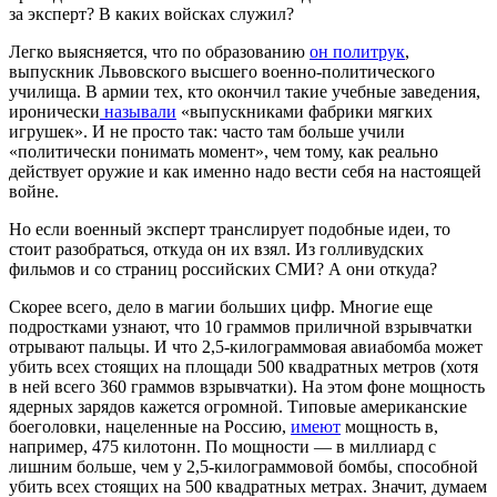
за эксперт? В каких войсках служил?
Легко выясняется, что по образованию
он политрук
,
выпускник Львовского высшего военно-политического
училища. В армии тех, кто окончил такие учебные заведения,
иронически
называли
«выпускниками фабрики мягких
игрушек». И не просто так: часто там больше учили
«политически понимать момент», чем тому, как реально
действует оружие и как именно надо вести себя на настоящей
войне.
Но если военный эксперт транслирует подобные идеи, то
стоит разобраться, откуда он их взял. Из голливудских
фильмов и со страниц российских СМИ? А они откуда?
Скорее всего, дело в магии больших цифр. Многие еще
подростками узнают, что 10 граммов приличной взрывчатки
отрывают пальцы. И что 2,5-килограммовая авиабомба может
убить всех стоящих на площади 500 квадратных метров (хотя
в ней всего 360 граммов взрывчатки). На этом фоне мощность
ядерных зарядов кажется огромной. Типовые американские
боеголовки, нацеленные на Россию,
имеют
мощность в,
например, 475 килотонн. По мощности — в миллиард с
лишним больше, чем у 2,5-килограммовой бомбы, способной
убить всех стоящих на 500 квадратных метрах. Значит, думаем