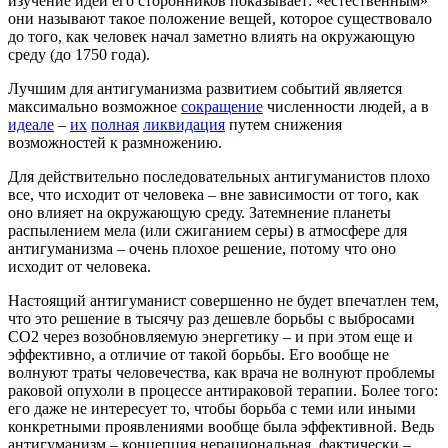
изучение идей его сторонников показывает: «естественным»
они называют такое положение вещей, которое существовало
до того, как человек начал заметно влиять на окружающую
среду (до 1750 года).
Лучшим для антигуманизма развитием событий является
максимально возможное
сокращение
численности людей, а в
идеале
–
их
полная
ликвидация
путем снижения
возможностей к размножению.
Для действительно последовательных антигуманистов плохо
все, что исходит от человека – вне зависимости от того, как
оно влияет на окружающую среду. Затемнение планеты
распылением мела (или сжиганием серы) в атмосфере для
антигуманизма – очень плохое решение, потому что оно
исходит от человека.
Настоящий антигуманист совершенно не будет впечатлен тем,
что это решение в тысячу раз дешевле борьбы с выбросами
СО2 через возобновляемую энергетику – и при этом еще и
эффективно, а отличие от такой борьбы. Его вообще не
волнуют траты человечества, как врача не волнуют проблемы
раковой опухоли в процессе антираковой терапии. Более того:
его даже не интересует то, чтобы борьба с теми или иными
конкретными проявлениями вообще была эффективной. Ведь
антигуманизм – концепция нерациональная, фактически –