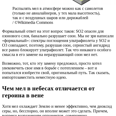
Распылять мел в атмосфере можно как с самолетов
(только не авиалайнеров, у тех мала высотность),
так и с воздушных шаров или дирижаблей
/ ©Wikimedia Commons
Формальный ответ на этот вопрос таков: SO2 опасен для
озонового слоя, банально разрушает озон. Мы не зря написали
«формальный»: спектры поглощения ультрафиолета у SO2 и
О3 совпадают, поэтому, разрушая озон, сернистый ангидрид
все равно блокирует ультрафиолет. Так что никакого особого
смысла в его замене на неразрушающий озон мел нет.
Возможно, тот, кто эту замену предложил, просто хотел
увековечить свое имя в борьбе с потеплением – вот и
попытался изобрести свой, оригинальный путь. Так сказать,
импортозаместить неместную идею.
Чем мел в небесах отличается от
героина в вене
Хотя мел охлаждает Землю и менее эффективно, чем диоксид
серы, но, бесспорно, он вполне может это сделать. Причем,
вопреки возражениям оппонентов, совершенно