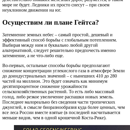
мире не будет. Ледники их просто снесут – при своем
неуклонном движении на юг.
Осуществим ли плане Гейтса?
Затемнение земных небес – самый простой, дешевый и
эффективный способ борьбы с глобальным потеплением.
Выбирая между ним и буквально любой другой
альтернативой, следует решительно предпочесть именно
затемнение, а не что-либо еще.
Во-первых, остальные способы борьбы предполагают
снижение концентрации углекислого газа в атмосфере Земли
до доиндустриальных значений – с нынешних 410 до 280
частей на миллион. Это будет означать как минимум
десятипроцентное снижение урожайности
сельскохозяйственных растений. То есть либо массовый
голод, либо резкое увеличение распашки новых земель.
Последнее малореально без сведения части тропических
джунглей, в смысле биоразнообразия куда более ценных, чем
все леса России вместе взятые (в последней насчитывается
меньше видов, чем в одной крошечной Коста-Рике).