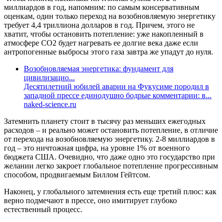
миллиардов в год, напомним: по самым консервативным
оценкам, один только переход на возобновляемую энергетику
требует 4,4 триллиона долларов в год. Причем, этого не
хватит, чтобы остановить потепление: уже накопленный в
атмосфере СО2 будет нагревать ее долгие века даже если
антропогенные выбросы этого газа завтра же упадут до нуля.
Возобновляемая энергетика: фундамент для
цивилизацио...
Десятилетний юбилей аварии на Фукусиме породил в
западной прессе единодушно бодрые комментарии: в...
naked-science.ru
Затемнить планету стоит в тысячу раз меньших ежегодных
расходов – и реально может остановить потепление, в отличие
от перехода на возобновляемую энергетику. 2-8 миллиардов в
год – это ничтожная цифра, на уровне 1% от военного
бюджета США. Очевидно, что даже одно это государство при
желании легко закроет глобальное потепление прогрессивным
способом, продвигаемым Биллом Гейтсом.
Наконец, у глобального затемнения есть еще третий плюс: как
верно подмечают в прессе, оно имитирует глубоко
естественный процесс.