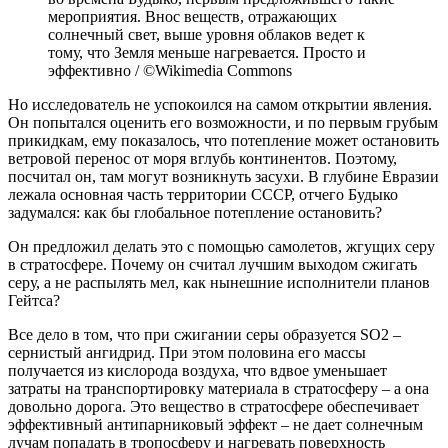
мероприятия. Внос веществ, отражающих
солнечный свет, выше уровня облаков ведет к
тому, что Земля меньше нагревается. Просто и
эффективно / ©Wikimedia Commons
Но исследователь не успокоился на самом открытии явления.
Он попытался оценить его возможности, и по первым грубым
прикидкам, ему показалось, что потепление может остановить
ветровой перенос от моря вглубь континентов. Поэтому,
посчитал он, там могут возникнуть засухи. В глубине Евразии
лежала основная часть территории СССР, отчего Будыко
задумался: как бы глобальное потепление остановить?
Он предложил делать это с помощью самолетов, жгущих серу
в стратосфере. Почему он считал лучшим выходом сжигать
серу, а не распылять мел, как нынешние исполнители планов
Гейтса?
Все дело в том, что при сжигании серы образуется SO2 –
сернистый ангидрид. При этом половина его массы
получается из кислорода воздуха, что вдвое уменьшает
затраты на транспортировку материала в стратосферу – а она
довольно дорога. Это вещество в стратосфере обеспечивает
эффективный антипарниковый эффект – не дает солнечным
лучам попадать в тропосферу и нагревать поверхность