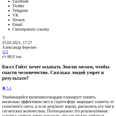
Facebook
Twitter
Telegram
VK
Печать
Email
Скопировать ссылку
25.03.2021, 17:27
Александр Березин
113
88,9 тыс
Билл Гейтс хочет осыпать Землю мелом, чтобы
спасти человечество. Сколько людей умрет в
результате?
❋ 5.1
Улыбающийся мультимиллиардер планирует понять,
насколько эффективно мел в стратосфере защищает планету от
солнечного света, и если результат хорош, распылить его там в
гигантских количествах. Потенциально это результативная
задумка: ученые давно показали, что так можно добиться