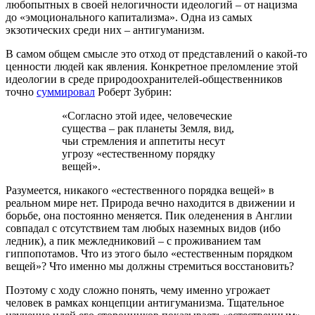
любопытных в своей нелогичности идеологий – от нацизма
до «эмоционального капитализма». Одна из самых
экзотических среди них – антигуманизм.
В самом общем смысле это отход от представлений о какой-то
ценности людей как явления. Конкретное преломление этой
идеологии в среде природоохранителей-общественников
точно
суммировал
Роберт Зубрин:
«Согласно этой идее, человеческие
существа – рак планеты Земля, вид,
чьи стремления и аппетиты несут
угрозу «естественному порядку
вещей».
Разумеется, никакого «естественного порядка вещей» в
реальном мире нет. Природа вечно находится в движении и
борьбе, она постоянно меняется. Пик оледенения в Англии
совпадал с отсутствием там любых наземных видов (ибо
ледник), а пик межледниковий – с проживанием там
гиппопотамов. Что из этого было «естественным порядком
вещей»? Что именно мы должны стремиться восстановить?
Поэтому с ходу сложно понять, чему именно угрожает
человек в рамках концепции антигуманизма. Тщательное