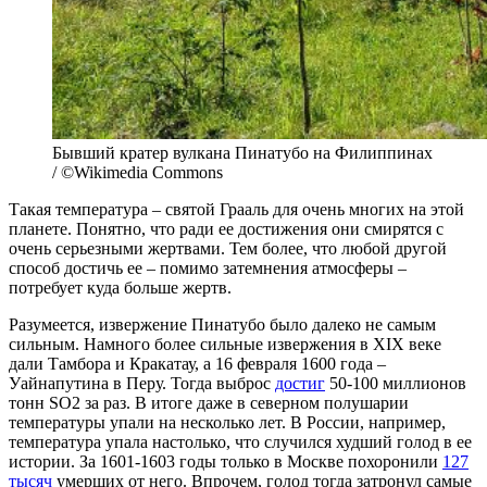
Бывший кратер вулкана Пинатубо на Филиппинах
/ ©Wikimedia Commons
Такая температура – святой Грааль для очень многих на этой
планете. Понятно, что ради ее достижения они смирятся с
очень серьезными жертвами. Тем более, что любой другой
способ достичь ее – помимо затемнения атмосферы –
потребует куда больше жертв.
Разумеется, извержение Пинатубо было далеко не самым
сильным. Намного более сильные извержения в XIX веке
дали Тамбора и Кракатау, а 16 февраля 1600 года –
Уайнапутина в Перу. Тогда выброс
достиг
50-100 миллионов
тонн SO2 за раз. В итоге даже в северном полушарии
температуры упали на несколько лет. В России, например,
температура упала настолько, что случился худший голод в ее
истории. За 1601-1603 годы только в Москве похоронили
127
тысяч
умерших от него. Впрочем, голод тогда затронул самые