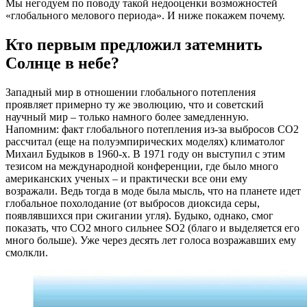
Мы негодуем по поводу такой недооценки возможностей
«глобального мелового периода». И ниже покажем почему.
Кто первым предложил затемнить
Солнце в небе?
Западный мир в отношении глобального потепления
проявляет примерно ту же эволюцию, что и советский
научный мир – только намного более замедленную.
Напомним: факт глобального потепления из-за выбросов СО2
рассчитал (еще на полуэмпирических моделях) климатолог
Михаил Будыков в 1960-х. В 1971 году он выступил с этим
тезисом на международной конференции, где было много
американских ученых – и практически все они ему
возражали. Ведь тогда в моде была мысль, что на планете идет
глобальное похолодание (от выбросов диоксида серы,
появлявшихся при сжигании угля). Будыко, однако, смог
показать, что СО2 много сильнее SO2 (благо и выделяется его
много больше). Уже через десять лет голоса возражавших ему
смолкли.