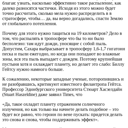
благая: узнать, насколько эффективно такое распыление, как
далеко разносятся частички. Исходя из этого можно будет
точно рассчитать, сколько мела нужно распределить в в
стратосфере, чтобы… да, вы верно догадались, спасти Землю
от глобального потепления.
Почему для этого нужно тащиться на 19 километров? Дело в
том, что распылять в тропосфере что бы то ни было
бесполезно: там идут дожди, уносящие с собой пыль.
Допустим, Сахара выбрасывает в тропосферу 1,6-1,7 гигатонн
песка и пыли ежегодно, но когда они попадают во влажные
зоны, вся эта пыль выпадает с дождем. Поэтому крупнейшая
пустыня хотя и охлаждает планету, но делает это слабо: Биллу
Гейтсу нужно намного больше.
К сожалению, некоторые западные ученые, поторопившись и
не разобравшись, критикуют известного филантропа Гейтса.
Профессор Эдинбургского университета Стюарт Хасзелдайн
(Stuart Haszeldine) даже заявил Times, что
«Да, такое охладит планету отражением солнечного
излучения, но как только вы начнете делать подобное – это
будет все равно, что героин по вене пускать: придется делать
это снова и снова, чтобы поддерживать эффект».