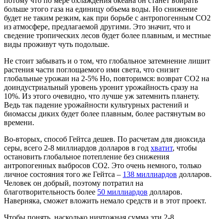
потому что по мере охлаждения океана он станет вбирать
больше этого газа на единицу объема воды. Но снижение
будет не таким резким, как при борьбе с антропогенным СО2
из атмосфере, предлагаемой другими. Это значит, что и
сведение тропических лесов будет более плавным, и местные
виды проживут чуть подольше.
Не стоит забывать и о том, что глобальное затемнение лишит
растения части поглощаемого ими света, что снизит
глобальные урожаи на 2-5% Но, повторимся: возврат СО2 на
доиндустриальный уровень уронит урожайность сразу на
10%. Из этого очевидно, что лучше уж затемнить планету.
Ведь так падение урожайности культурных растений и
биомассы диких будет более плавным, более растянутым во
времени.
Во-вторых, способ Гейтса дешев. По расчетам для диоксида
серы, всего 2-8 миллиардов долларов в год
хватит
, чтобы
остановить глобальное потепление без снижения
антропогенных выбросов СО2. Это очень немного, только
личное состояния того же Гейтса –
138 миллиардов
долларов.
Человек он добрый, поэтому потратил на
благотворительность более
50 миллиардов
долларов.
Наверняка, сможет вложить немало средств и в этот проект.
Чтобы понять, насколько ничтожная сумма эти 2-8