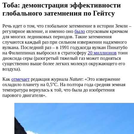
Тоба: демонстрация эффективности
глобального затемнения по Гейтсу
Речь идет о том, что глобальное затемнение в истории Земли –
регулярное явление, и именно оно
было
спусковым крючком
для многих ледниковых периодов. Такие затемнения
случаются каждый раз при сильном извержении надземного
вулкана. Последний раз – в 1991 году,когда вулкан Пинатубо
на Филиппинах выбросил в стратосферу
20 миллионов
тонн
диоксида серы (разогретый тяжелый газ может подняться
существенно выше более легких молекул окружающего его
воздуха).
Как
отмечает
редакция журнала
Nature
: «Это извержение
охладило планету на 0,5°C. На полтора года средняя земная
температура вернулась к той, что была до изобретения
парового двигателя».