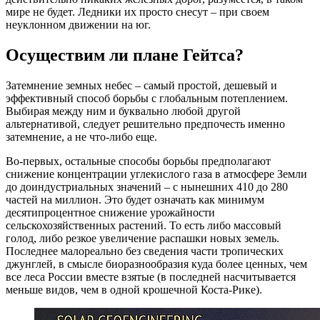
мире не будет. Ледники их просто снесут – при своем
неуклонном движении на юг.
Осуществим ли плане Гейтса?
Затемнение земных небес – самый простой, дешевый и
эффективный способ борьбы с глобальным потеплением.
Выбирая между ним и буквально любой другой
альтернативой, следует решительно предпочесть именно
затемнение, а не что-либо еще.
Во-первых, остальные способы борьбы предполагают
снижение концентрации углекислого газа в атмосфере Земли
до доиндустриальных значений – с нынешних 410 до 280
частей на миллион. Это будет означать как минимум
десятипроцентное снижение урожайности
сельскохозяйственных растений. То есть либо массовый
голод, либо резкое увеличение распашки новых земель.
Последнее малореально без сведения части тропических
джунглей, в смысле биоразнообразия куда более ценных, чем
все леса России вместе взятые (в последней насчитывается
меньше видов, чем в одной крошечной Коста-Рике).