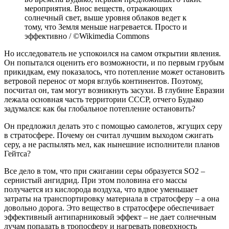
мероприятия. Внос веществ, отражающих
солнечный свет, выше уровня облаков ведет к
тому, что Земля меньше нагревается. Просто и
эффективно / ©Wikimedia Commons
Но исследователь не успокоился на самом открытии явления.
Он попытался оценить его возможности, и по первым грубым
прикидкам, ему показалось, что потепление может остановить
ветровой перенос от моря вглубь континентов. Поэтому,
посчитал он, там могут возникнуть засухи. В глубине Евразии
лежала основная часть территории СССР, отчего Будыко
задумался: как бы глобальное потепление остановить?
Он предложил делать это с помощью самолетов, жгущих серу
в стратосфере. Почему он считал лучшим выходом сжигать
серу, а не распылять мел, как нынешние исполнители планов
Гейтса?
Все дело в том, что при сжигании серы образуется SO2 –
сернистый ангидрид. При этом половина его массы
получается из кислорода воздуха, что вдвое уменьшает
затраты на транспортировку материала в стратосферу – а она
довольно дорога. Это вещество в стратосфере обеспечивает
эффективный антипарниковый эффект – не дает солнечным
лучам попадать в тропосферу и нагревать поверхность