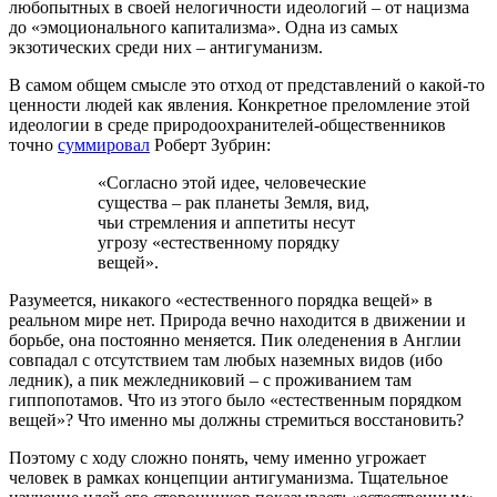
любопытных в своей нелогичности идеологий – от нацизма
до «эмоционального капитализма». Одна из самых
экзотических среди них – антигуманизм.
В самом общем смысле это отход от представлений о какой-то
ценности людей как явления. Конкретное преломление этой
идеологии в среде природоохранителей-общественников
точно
суммировал
Роберт Зубрин:
«Согласно этой идее, человеческие
существа – рак планеты Земля, вид,
чьи стремления и аппетиты несут
угрозу «естественному порядку
вещей».
Разумеется, никакого «естественного порядка вещей» в
реальном мире нет. Природа вечно находится в движении и
борьбе, она постоянно меняется. Пик оледенения в Англии
совпадал с отсутствием там любых наземных видов (ибо
ледник), а пик межледниковий – с проживанием там
гиппопотамов. Что из этого было «естественным порядком
вещей»? Что именно мы должны стремиться восстановить?
Поэтому с ходу сложно понять, чему именно угрожает
человек в рамках концепции антигуманизма. Тщательное