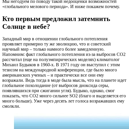
Мы негодуем по поводу такой недооценки возможностей
«глобального мелового периода». И ниже покажем почему.
Кто первым предложил затемнить
Солнце в небе?
Западный мир в отношении глобального потепления
проявляет примерно ту же эволюцию, что и советский
научный мир – только намного более замедленную.
Напомним: факт глобального потепления из-за выбросов СО2
рассчитал (еще на полуэмпирических моделях) климатолог
Михаил Будыков в 1960-х. В 1971 году он выступил с этим
тезисом на международной конференции, где было много
американских ученых – и практически все они ему
возражали. Ведь тогда в моде была мысль, что на планете идет
глобальное похолодание (от выбросов диоксида серы,
появлявшихся при сжигании угля). Будыко, однако, смог
показать, что СО2 много сильнее SO2 (благо и выделяется его
много больше). Уже через десять лет голоса возражавших ему
смолкли.