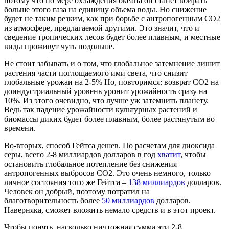
потому что по мере охлаждения океана он станет вбирать
больше этого газа на единицу объема воды. Но снижение
будет не таким резким, как при борьбе с антропогенным СО2
из атмосфере, предлагаемой другими. Это значит, что и
сведение тропических лесов будет более плавным, и местные
виды проживут чуть подольше.
Не стоит забывать и о том, что глобальное затемнение лишит
растения части поглощаемого ими света, что снизит
глобальные урожаи на 2-5% Но, повторимся: возврат СО2 на
доиндустриальный уровень уронит урожайность сразу на
10%. Из этого очевидно, что лучше уж затемнить планету.
Ведь так падение урожайности культурных растений и
биомассы диких будет более плавным, более растянутым во
времени.
Во-вторых, способ Гейтса дешев. По расчетам для диоксида
серы, всего 2-8 миллиардов долларов в год
хватит
, чтобы
остановить глобальное потепление без снижения
антропогенных выбросов СО2. Это очень немного, только
личное состояния того же Гейтса –
138 миллиардов
долларов.
Человек он добрый, поэтому потратил на
благотворительность более
50 миллиардов
долларов.
Наверняка, сможет вложить немало средств и в этот проект.
Чтобы понять, насколько ничтожная сумма эти 2-8