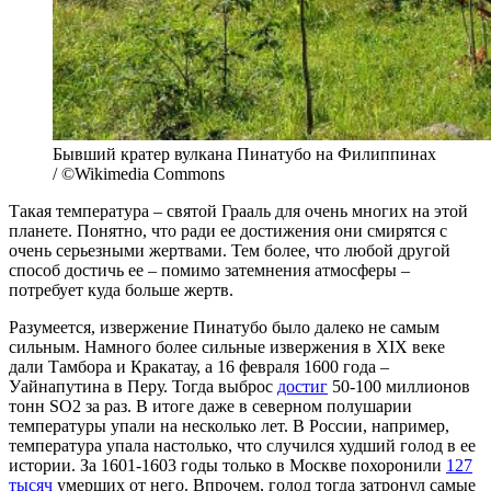
Бывший кратер вулкана Пинатубо на Филиппинах
/ ©Wikimedia Commons
Такая температура – святой Грааль для очень многих на этой
планете. Понятно, что ради ее достижения они смирятся с
очень серьезными жертвами. Тем более, что любой другой
способ достичь ее – помимо затемнения атмосферы –
потребует куда больше жертв.
Разумеется, извержение Пинатубо было далеко не самым
сильным. Намного более сильные извержения в XIX веке
дали Тамбора и Кракатау, а 16 февраля 1600 года –
Уайнапутина в Перу. Тогда выброс
достиг
50-100 миллионов
тонн SO2 за раз. В итоге даже в северном полушарии
температуры упали на несколько лет. В России, например,
температура упала настолько, что случился худший голод в ее
истории. За 1601-1603 годы только в Москве похоронили
127
тысяч
умерших от него. Впрочем, голод тогда затронул самые