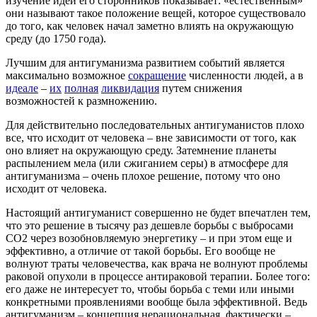
изучение идей его сторонников показывает: «естественным»
они называют такое положение вещей, которое существовало
до того, как человек начал заметно влиять на окружающую
среду (до 1750 года).
Лучшим для антигуманизма развитием событий является
максимально возможное
сокращение
численности людей, а в
идеале
–
их
полная
ликвидация
путем снижения
возможностей к размножению.
Для действительно последовательных антигуманистов плохо
все, что исходит от человека – вне зависимости от того, как
оно влияет на окружающую среду. Затемнение планеты
распылением мела (или сжиганием серы) в атмосфере для
антигуманизма – очень плохое решение, потому что оно
исходит от человека.
Настоящий антигуманист совершенно не будет впечатлен тем,
что это решение в тысячу раз дешевле борьбы с выбросами
СО2 через возобновляемую энергетику – и при этом еще и
эффективно, а отличие от такой борьбы. Его вообще не
волнуют траты человечества, как врача не волнуют проблемы
раковой опухоли в процессе антираковой терапии. Более того:
его даже не интересует то, чтобы борьба с теми или иными
конкретными проявлениями вообще была эффективной. Ведь
антигуманизм – концепция нерациональная, фактически –