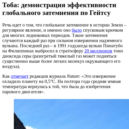
Тоба: демонстрация эффективности
глобального затемнения по Гейтсу
Речь идет о том, что глобальное затемнение в истории Земли –
регулярное явление, и именно оно
было
спусковым крючком
для многих ледниковых периодов. Такие затемнения
случаются каждый раз при сильном извержении надземного
вулкана. Последний раз – в 1991 году,когда вулкан Пинатубо
на Филиппинах выбросил в стратосферу
20 миллионов
тонн
диоксида серы (разогретый тяжелый газ может подняться
существенно выше более легких молекул окружающего его
воздуха).
Как
отмечает
редакция журнала
Nature
: «Это извержение
охладило планету на 0,5°C. На полтора года средняя земная
температура вернулась к той, что была до изобретения
парового двигателя».