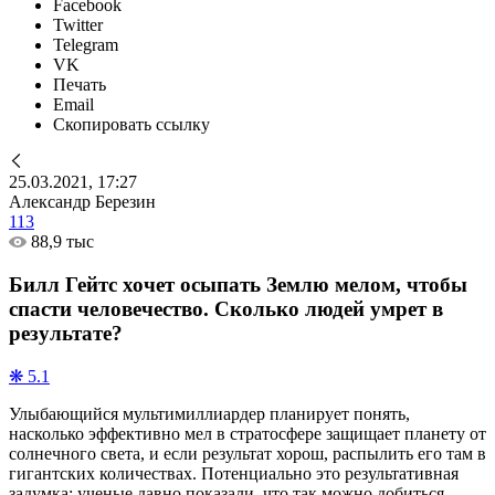
Facebook
Twitter
Telegram
VK
Печать
Email
Скопировать ссылку
25.03.2021, 17:27
Александр Березин
113
88,9 тыс
Билл Гейтс хочет осыпать Землю мелом, чтобы
спасти человечество. Сколько людей умрет в
результате?
❋ 5.1
Улыбающийся мультимиллиардер планирует понять,
насколько эффективно мел в стратосфере защищает планету от
солнечного света, и если результат хорош, распылить его там в
гигантских количествах. Потенциально это результативная
задумка: ученые давно показали, что так можно добиться