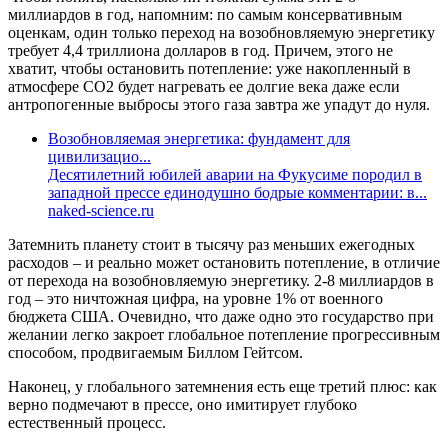
миллиардов в год, напомним: по самым консервативным
оценкам, один только переход на возобновляемую энергетику
требует 4,4 триллиона долларов в год. Причем, этого не
хватит, чтобы остановить потепление: уже накопленный в
атмосфере СО2 будет нагревать ее долгие века даже если
антропогенные выбросы этого газа завтра же упадут до нуля.
Возобновляемая энергетика: фундамент для
цивилизацио...
Десятилетний юбилей аварии на Фукусиме породил в
западной прессе единодушно бодрые комментарии: в...
naked-science.ru
Затемнить планету стоит в тысячу раз меньших ежегодных
расходов – и реально может остановить потепление, в отличие
от перехода на возобновляемую энергетику. 2-8 миллиардов в
год – это ничтожная цифра, на уровне 1% от военного
бюджета США. Очевидно, что даже одно это государство при
желании легко закроет глобальное потепление прогрессивным
способом, продвигаемым Биллом Гейтсом.
Наконец, у глобального затемнения есть еще третий плюс: как
верно подмечают в прессе, оно имитирует глубоко
естественный процесс.