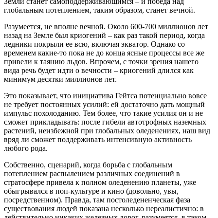
Земли станет самоподдерживающимся – и победа над
глобальным потеплением, таким образом, станет вечной.
Разумеется, не вполне вечной. Около 600-700 миллионов лет
назад на Земле был криогений – как раз такой период, когда
ледники покрыли ее всю, включая экватор. Однако со
временем какие-то пока не до конца ясные процессы все же
привели к таянию льдов. Впрочем, с точки зрения нашего
вида речь будет идти о вечности – криогений длился как
минимум десятки миллионов лет.
Это показывает, что инициатива Гейтса потенциально вовсе
не требует постоянных усилий: ей достаточно дать мощный
импульс похолоданию. Тем более, что такие усилия он и не
сможет прикладывать: после гибели автотрофных наземных
растений, неизбежной при глобальных оледенениях, наш вид
вряд ли сможет поддерживать интенсивную активность
любого рода.
Собственно, сценарий, когда борьба с глобальным
потеплением распылением различных соединений в
стратосфере привела к полном оледенению планеты, уже
обыгрывался в поп-культуре и кино (довольно, увы,
посредственном). Правда, там постоледененческая фаза
существования людей показана несколько нереалистично: в
действительно никаких железных дорог, разумеется, в таком