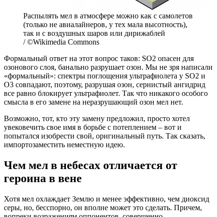
Распылять мел в атмосфере можно как с самолетов
(только не авиалайнеров, у тех мала высотность),
так и с воздушных шаров или дирижаблей
/ ©Wikimedia Commons
Формальный ответ на этот вопрос таков: SO2 опасен для
озонового слоя, банально разрушает озон. Мы не зря написали
«формальный»: спектры поглощения ультрафиолета у SO2 и
О3 совпадают, поэтому, разрушая озон, сернистый ангидрид
все равно блокирует ультрафиолет. Так что никакого особого
смысла в его замене на неразрушающий озон мел нет.
Возможно, тот, кто эту замену предложил, просто хотел
увековечить свое имя в борьбе с потеплением – вот и
попытался изобрести свой, оригинальный путь. Так сказать,
импортозаместить неместную идею.
Чем мел в небесах отличается от
героина в вене
Хотя мел охлаждает Землю и менее эффективно, чем диоксид
серы, но, бесспорно, он вполне может это сделать. Причем,
вопреки возражениям оппонентов, совершенно