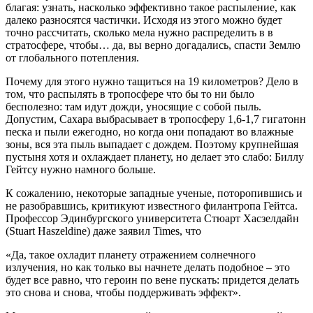
благая: узнать, насколько эффективно такое распыление, как
далеко разносятся частички. Исходя из этого можно будет
точно рассчитать, сколько мела нужно распределить в в
стратосфере, чтобы… да, вы верно догадались, спасти Землю
от глобального потепления.
Почему для этого нужно тащиться на 19 километров? Дело в
том, что распылять в тропосфере что бы то ни было
бесполезно: там идут дожди, уносящие с собой пыль.
Допустим, Сахара выбрасывает в тропосферу 1,6-1,7 гигатонн
песка и пыли ежегодно, но когда они попадают во влажные
зоны, вся эта пыль выпадает с дождем. Поэтому крупнейшая
пустыня хотя и охлаждает планету, но делает это слабо: Биллу
Гейтсу нужно намного больше.
К сожалению, некоторые западные ученые, поторопившись и
не разобравшись, критикуют известного филантропа Гейтса.
Профессор Эдинбургского университета Стюарт Хасзелдайн
(Stuart Haszeldine) даже заявил Times, что
«Да, такое охладит планету отражением солнечного
излучения, но как только вы начнете делать подобное – это
будет все равно, что героин по вене пускать: придется делать
это снова и снова, чтобы поддерживать эффект».