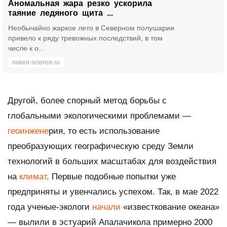
Аномальная жара резко ускорила
таяние ледяного щита ...
Необычайно жаркое лето в Северном полушарии
привело к ряду тревожных последствий, в том
числе к о...
naked-science.ru
Другой, более спорный метод борьбы с
глобальными экологическими проблемами —
геоинжен
е
рия, то есть использование
преобразующих географическую среду Земли
технологий в больших масштабах для воздействия
на
климат
. Первые подобные попытки уже
предприняты и увенчались успехом. Так, в мае 2022
года ученые-экологи
начали
«известкование океана»
— вылили в эстуарий Апалачикола примерно 2000