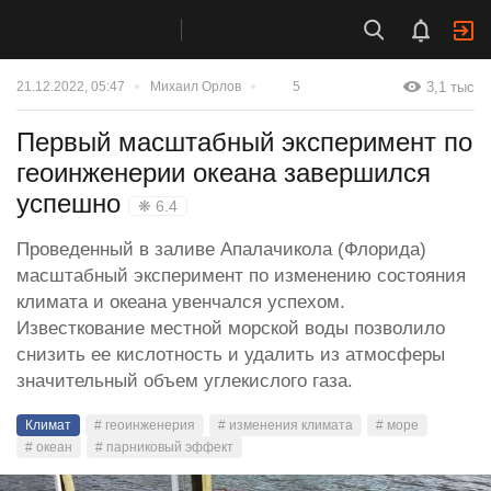
3,1 тыс
21.12.2022, 05:47
Михаил Орлов
5
Первый масштабный эксперимент по
геоинженерии океана завершился
успешно
❋ 6.4
Проведенный в заливе Апалачикола (Флорида)
масштабный эксперимент по изменению состояния
климата и океана увенчался успехом.
Известкование местной морской воды позволило
снизить ее кислотность и удалить из атмосферы
значительный объем углекислого газа.
Климат
# геоинженерия
# изменения климата
# море
# океан
# парниковый эффект