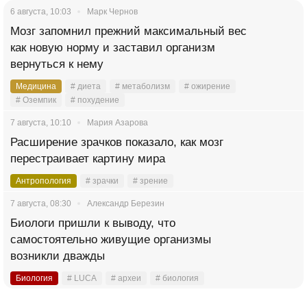
6 августа, 10:03
Марк Чернов
Мозг запомнил прежний максимальный вес
как новую норму и заставил организм
вернуться к нему
Медицина
# диета
# метаболизм
# ожирение
# Оземпик
# похудение
7 августа, 10:10
Мария Азарова
Расширение зрачков показало, как мозг
перестраивает картину мира
Антропология
# зрачки
# зрение
7 августа, 08:30
Александр Березин
Биологи пришли к выводу, что
самостоятельно живущие организмы
возникли дважды
Биология
# LUCA
# археи
# биология