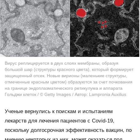
Вирус реплицируется в двух слоях мембраны, образуя
большой шар (структуры красного цвета), который формирует
защищенный отсек. Новые вирионы (маленькие структуры,
отмеченные красным цветом) образуются за счет почкования
на границе эндоплазматического ретикулума и аппарата
Гольджи клеток / © Getty Images / Автор: Lampronia Auxilius
Ученые вернулись к поискам и испытаниям
лекарств для лечения пациентов с Covid-19,
поскольку долгосрочная эффективность вакцин, по
мнению некоторых из них, может оказаться под