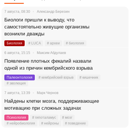
7 августа, 08:30
Александр Березин
Биологи пришли к выводу, что
самостоятельно живущие организмы
возникли дважды
Биология
# LUCA
# археи
# биология
6 августа, 15:15
Максим Абдулаев
Появление плотных фекалий назвали
одной из причин кембрийского взрыва
Палеонтология
# кембрийский взрыв
# кишечник
# эволюция
7 августа, 13:39
Марк Чернов
Найдены клетки мозга, поддерживающие
мотивацию при сложных задачах
Психология
# гипоталамус
# мозг
# нейробиология
# нейроны
# поведение