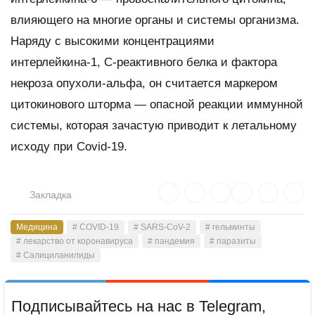
влияющего на многие органы и системы организма.
Наряду с высокими концентрациями
интерлейкина-1, С-реактивного белка и фактора
некроза опухоли-альфа, он считается маркером
цитокинового шторма — опасной реакции иммунной
системы, которая зачастую приводит к летальному
исходу при Covid-19.
Закладка
Медицина
# COVID-19
# SARS-CoV-2
# гельминты
# лекарство от коронавируса
# пандемия
# паразиты
# Салициланилиды
Подписывайтесь на нас в Telegram,