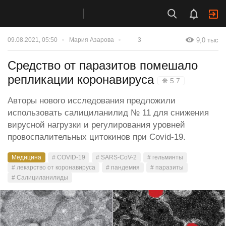
9,0 тыс
09.08.2021, 05:50
Мария Азарова
3
Средство от паразитов помешало
репликации коронавируса
❋ 5.7
Авторы нового исследования предложили
использовать салициланилид № 11 для снижения
вирусной нагрузки и регулирования уровней
провоспалительных цитокинов при Covid-19.
Медицина
# COVID-19
# SARS-CoV-2
# гельминты
# лекарство от коронавируса
# пандемия
# паразиты
# Салициланилиды