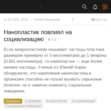
8,6 тыс
11.01.2025, 10:41
Полина Меньшова
8
Нанопластик повлиял на
социализацию
❋ 5.5
Если микропластиком называют частицы пластика
размером примерно от 5 миллиметров до 1 микрона
(0,001 миллиметра), то нанопластик — еще более
мелкие частицы. Ученые из Южной Кореи
обнаружили, что накопление нанопластика в
организме способно не только вызвать серьезные
болезни, но и заметно изменить социальное
поведение.
Медицина
# дофамин
# нанопластик
# социализация
# социальное поведение