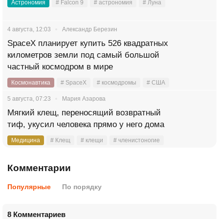
Астрономия
# Falcon 9
# астрономия
# Луна
4 августа, 12:03
Александр Березин
SpaceX планирует купить 526 квадратных
километров земли под самый большой
частный космодром в мире
Космонавтика
# SpaceX
# космодромы
# США
5 августа, 07:23
Мария Азарова
Мягкий клещ, переносящий возвратный
тиф, укусил человека прямо у него дома
Медицина
# Клещ
# клещи
# членистоногие
Комментарии
Популярные
По порядку
8 Комментариев