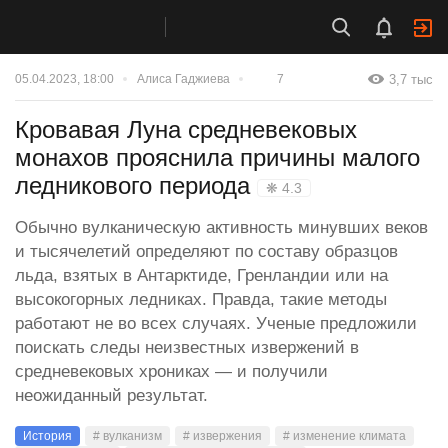
3,7 тыс
05.04.2023, 18:00
Алиса Гаджиева
7
Кровавая Луна средневековых
монахов прояснила причины малого
ледникового периода
❋ 4.3
Обычно вулканическую активность минувших веков
и тысячелетий определяют по составу образцов
льда, взятых в Антарктиде, Гренландии или на
высокогорных ледниках. Правда, такие методы
работают не во всех случаях. Ученые предложили
поискать следы неизвестных извержений в
средневековых хрониках — и получили
неожиданный результат.
История
# вулканизм
# извержения
# изменение климата