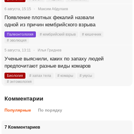
6 августа, 15:15
Максим Абдулаев
Появление плотных фекалий назвали
одной из причин кембрийского взрыва
Палеонтология
# кембрийский взрыв
# кишечник
# эволюция
5 августа, 13:11
Илья Гриднев
Ученые выяснили, каких по запаху людей
предпочитают разные виды комаров
Биология
# запах тела
# комары
# укусы
# энтомология
Комментарии
Популярные
По порядку
7 Комментариев