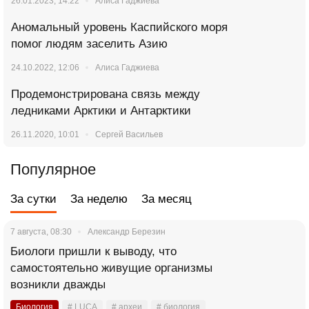
26.01.2023, 14:22
Алиса Гаджиева
Аномальный уровень Каспийского моря
помог людям заселить Азию
24.10.2022, 12:06
Алиса Гаджиева
Продемонстрирована связь между
ледниками Арктики и Антарктики
26.11.2020, 10:01
Сергей Васильев
Популярное
За сутки
За неделю
За месяц
7 августа, 08:30
Александр Березин
Биологи пришли к выводу, что
самостоятельно живущие организмы
возникли дважды
Биология
# LUCA
# археи
# биология