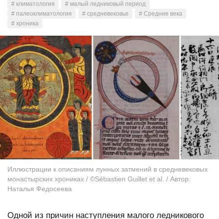
# климатология
# малый ледниковый период
# палеоклиматология
# средневековье
# Средние века
# хроника
Иллюстрации к описаниям лунных затмений в средневековых
монастырских хрониках / ©Sébastien Guillet et al. / Автор:
Наталья Федосеева
Одной из причин наступления малого ледникового