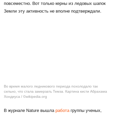
повсеместно. Вот только керны из ледовых шапок
Земли эту активность не вполне подтверждали.
Во время малого ледникового периода похолодало так
сильно, что стала замерзать Темза. Картина кисти Абрахама
Хондиуса / ©wikipedia.org
В журнале
Nature
вышла
работа
группы ученых,