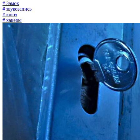
# Замок
# звукозапись
# ключ
# хакеры