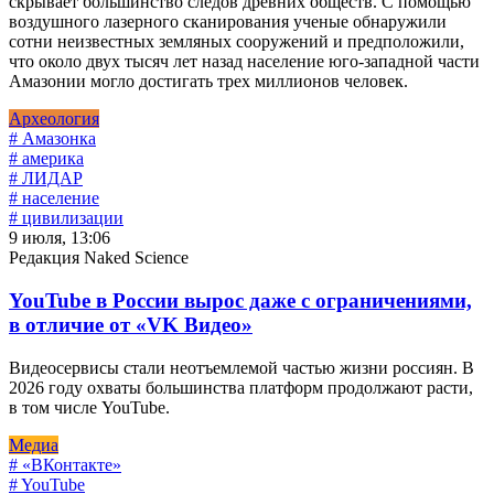
скрывает большинство следов древних обществ. С помощью
воздушного лазерного сканирования ученые обнаружили
сотни неизвестных земляных сооружений и предположили,
что около двух тысяч лет назад население юго-западной части
Амазонии могло достигать трех миллионов человек.
Археология
# Амазонка
# америка
# ЛИДАР
# население
# цивилизации
9 июля, 13:06
Редакция Naked Science
YouTube в России вырос даже с ограничениями,
в отличие от «VK Видео»
Видеосервисы стали неотъемлемой частью жизни россиян. В
2026 году охваты большинства платформ продолжают расти,
в том числе YouTube.
Медиа
# «ВКонтакте»
# YouTube