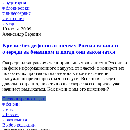
# аудитория
# блокировки
# видеосервис
# интернет
# медиа
19 июля, 20:09
Александр Березин
Кризис без дефицита: почему Россия встала в
очереди за бензином и когда они закончатся
Очереди на заправках стали привычным явлением в России, а
на фоне информационного вакуума от властей о конкретных
показателях производства бензина в июне население
вынуждено ориентироваться на слухи. Все это выглядит
довольно странно, но есть нюанс: скорее всего, кризис уже
начинает выдыхаться. Как именно мы это выяснили?
С точки зрения науки
# бензин
# нпз
# Россия
# экономика
Выбор редакции