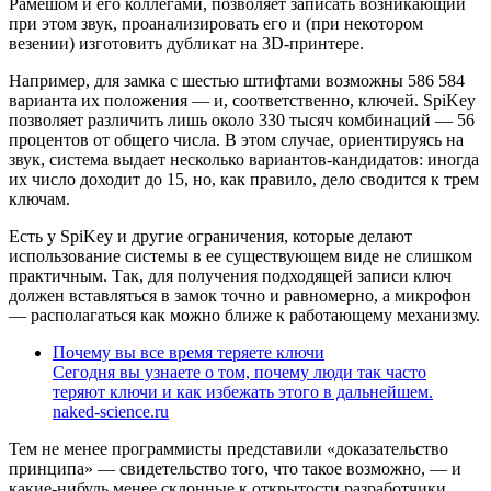
Рамешом и его коллегами, позволяет записать возникающий
при этом звук, проанализировать его и (при некотором
везении) изготовить дубликат на 3D-принтере.
Например, для замка с шестью штифтами возможны 586 584
варианта их положения — и, соответственно, ключей. SpiKey
позволяет различить лишь около 330 тысяч комбинаций — 56
процентов от общего числа. В этом случае, ориентируясь на
звук, система выдает несколько вариантов-кандидатов: иногда
их число доходит до 15, но, как правило, дело сводится к трем
ключам.
Есть у SpiKey и другие ограничения, которые делают
использование системы в ее существующем виде не слишком
практичным. Так, для получения подходящей записи ключ
должен вставляться в замок точно и равномерно, а микрофон
— располагаться как можно ближе к работающему механизму.
Почему вы все время теряете ключи
Сегодня вы узнаете о том, почему люди так часто
теряют ключи и как избежать этого в дальнейшем.
naked-science.ru
Тем не менее программисты представили «доказательство
принципа» — свидетельство того, что такое возможно, — и
какие-нибудь менее склонные к открытости разработчики