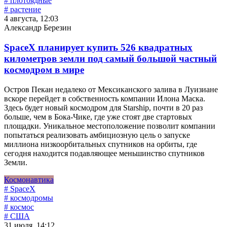
# плотоядные
# растение
4 августа, 12:03
Александр Березин
SpaceX планирует купить 526 квадратных
километров земли под самый большой частный
космодром в мире
Остров Пекан недалеко от Мексиканского залива в Луизиане
вскоре перейдет в собственность компании Илона Маска.
Здесь будет новый космодром для Starship, почти в 20 раз
больше, чем в Бока-Чике, где уже стоят две стартовых
площадки. Уникальное местоположение позволит компании
попытаться реализовать амбициозную цель о запуске
миллиона низкоорбитальных спутников на орбиты, где
сегодня находится подавляющее меньшинство спутников
Земли.
Космонавтика
# SpaceX
# космодромы
# космос
# США
31 июля, 14:12