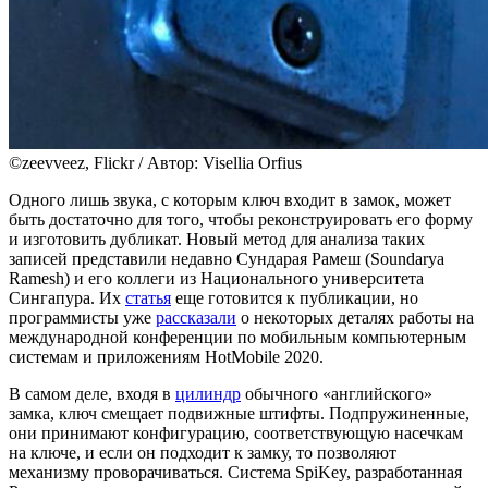
©zeevveez, Flickr / Автор: Visellia Orfius
Одного лишь звука, с которым ключ входит в замок, может
быть достаточно для того, чтобы реконструировать его форму
и изготовить дубликат. Новый метод для анализа таких
записей представили недавно Сундарая Рамеш (Soundarya
Ramesh) и его коллеги из Национального университета
Сингапура. Их
статья
еще готовится к публикации, но
программисты уже
рассказали
о некоторых деталях работы на
международной конференции по мобильным компьютерным
системам и приложениям HotMobile 2020.
В самом деле, входя в
цилиндр
обычного «английского»
замка, ключ смещает подвижные штифты. Подпружиненные,
они принимают конфигурацию, соответствующую насечкам
на ключе, и если он подходит к замку, то позволяют
механизму проворачиваться. Система SpiKey, разработанная