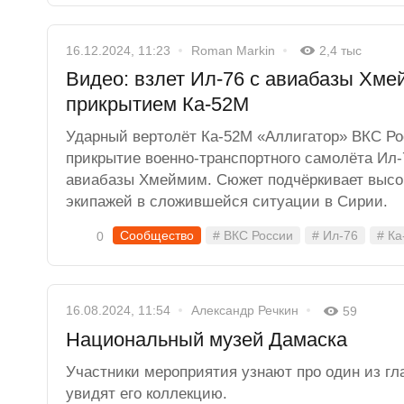
16.12.2024, 11:23
Roman Markin
2,4 тыс
Видео: взлет Ил-76 с авиабазы Хме
прикрытием Ка-52М
Ударный вертолёт Ка-52М «Аллигатор» ВКС Ро
прикрытие военно-транспортного самолёта Ил-
авиабазы Хмеймим. Сюжет подчёркивает высо
экипажей в сложившейся ситуации в Сирии.
Сообщество
# ВКС России
# Ил-76
# Ка
0
16.08.2024, 11:54
Александр Речкин
59
Национальный музей Дамаска
Участники мероприятия узнают про один из г
увидят его коллекцию.