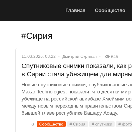
Главная
Сообщество
#Сирия
11.03.2025, 08:22
Дмитрий Скрипач
645
Спутниковые снимки показали, как 
в Сирии стала убежищем для мирны
Новые спутниковые снимки, опубликованные а
Maxar Technologies, показали, что десятки ми
убежище на российской авиабазе Хмеймим во
между новым переходным правительством Си
бывшей главе республике Башару Асаду.
Сообщество
# Сирия
# спутники
# фот
0