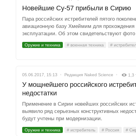
Новейшие Су-57 прибыли в Сирию
Пара российских истребителей пятого поколен
авиационную базу Хмеймим для прохождения 
эксплуатации. Об этом свидетельствуют фото
Оружие и техника
# военная техника
# истребите
05.06.2017, 15:13
Редакция Naked Science
1,3
У мощнейшего российского истреби
недостатки
Применение в Сирии новейших российских ис
выявило ряд серьезных конструктивных недос
будут учтены при модернизации.
Оружие и техника
# истребитель
# Россия
# Си