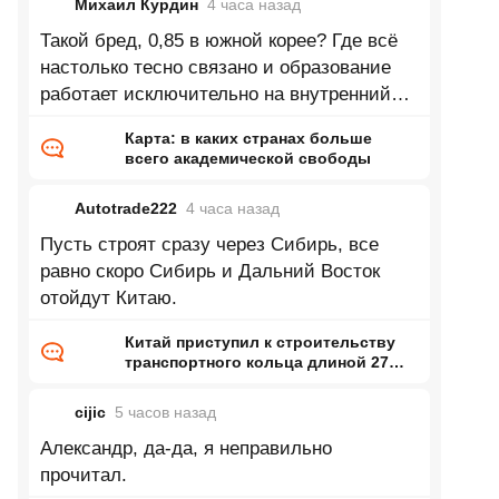
Михаил Курдин
4 часа
назад
Такой бред, 0,85 в южной корее? Где всё
настолько тесно связано и образование
работает исключительно на внутренний
рынок и завязно на внутренние
Карта: в каких странах больше
всего академической свободы
Autotrade222
4 часа
назад
Пусть строят сразу через Сибирь, все
равно скоро Сибирь и Дальний Восток
отойдут Китаю.
Китай приступил к строительству
транспортного кольца длиной 27
тысяч километров
cijic
5 часов
назад
Александр, да-да, я неправильно
прочитал.