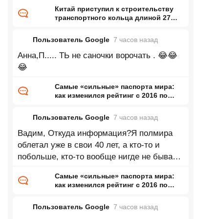
Китай приступил к строительству
транспортного кольца длиной 27
тысяч километров
Пользователь Google
7 часов
назад
Анна,П..... ТЬ не саночки ворочать . 😂😂
😂
Самые «сильные» паспорта мира:
как изменился рейтинг с 2016 по
2026 год
Пользователь Google
7 часов
назад
Вадим, Откуда информация?Я полмира
облетал уже в свои 40 лет, а кто-то и
побольше, кто-то вообще нигде не бывает,
кто-то бизнесом занимается или
Самые «сильные» паспорта мира:
как изменился рейтинг с 2016 по
2026 год
Пользователь Google
7 часов
назад