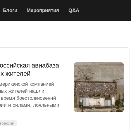
Блоги
Мероприятия
Q&A
российская авиабаза
х жителей
мериканской компанией
рных жителей нашли
 время боестолкновений
рии и силами, лояльными
ографии