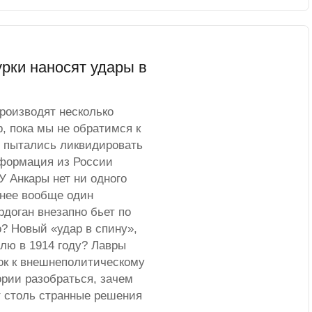
урки наносят удары в
роизводят несколько
, пока мы не обратимся к
о пытались ликвидировать
нформация из России
У Анкары нет ни одного
 нее вообще один
рдоган внезапно бьет по
? Новый «удар в спину»,
олю в 1914 году? Лавры
ок к внешнеполитическому
рии разобраться, зачем
ет столь странные решения