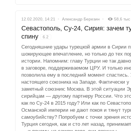
12.02.2020, 14:21
Александр Березин
58,6 тыс
Севастополь, Су-24, Сирия: зачем т
спину
6.2
Сегодняшние удары турецкой армии в Сирии п
шокирующее впечатление, но только до тех пор
истории. Напомним: главу Турции не так давн
в заговоре, поддерживаемом ЦРУ. И только и
позволила ему в последний момент спастись. 
настоящего союзника на Западе. Фактически у
заметный союзник: Москва. В этой ситуации Э
сирийцам — другому партнеру России. Что это
как по Су-24 в 2015 году? Или как по Севастоп
Османской империи не дают покоя и тянут тур
самоубийству? Попробуем с точки зрения исто
Турция сегодня, как и сто лет назад, принима