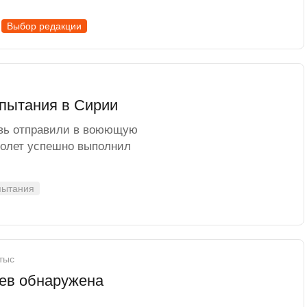
Выбор редакции
спытания в Сирии
овь отправили в воюющую
молет успешно выполнил
пытания
 тыс
цев обнаружена