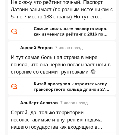
Не скажу что рейтинг точный. Паспорт
Латвии занимает (по разным источникам с
5- по 7 место 183 страны) Но тут его
почему-то вообще нету.
Самые «сильные» паспорта мира:
как изменился рейтинг с 2016 по
2026 год
Андрей Егоров
7 часов
назад
И тут самая большая страна в мире
поняла, что она нервно посасывает ноги в
сторонке со своими грунтовками 😂
Китай приступил к строительству
транспортного кольца длиной 27
тысяч километров
Альберт Алпатов
7 часов
назад
Сергей, да, только территории
несопоставимые и внутренняя подача
нашего государства как входящего в
топ...немножко отстаём от Турции про