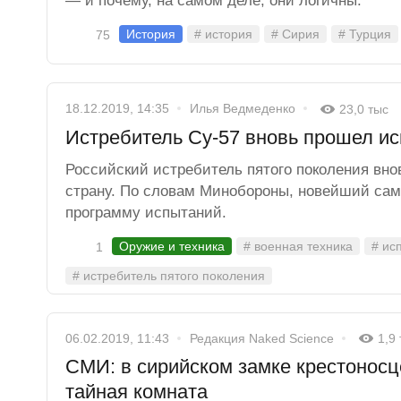
— и почему, на самом деле, они логичны.
История
# история
# Сирия
# Турция
75
18.12.2019, 14:35
Илья Ведмеденко
23,0 тыс
Истребитель Су-57 вновь прошел и
Российский истребитель пятого поколения вн
страну. По словам Минобороны, новейший са
программу испытаний.
Оружие и техника
# военная техника
# ис
1
# истребитель пятого поколения
06.02.2019, 11:43
Редакция Naked Science
1,9
СМИ: в сирийском замке крестонос
тайная комната