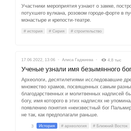
Участники мероприятия узнают о замке, постр
потухшего вулкана, розовом городе-форте в пу
монастыре и крепости-театре.
# история
# Сирия
# строительство
17.06.2022, 13:06
Алиса Гаджиева
4,8 тыс
Ученые узнали имя безымянного б
Археологи, десятилетиями исследовавшие дре
множество храмов, посвященных самым разным
благодарственных и молитвенных надписей б
богу, имя которого в этих надписях не упомина
появлению понятия «неизвестный бог Пальмир
не так, как предполагали раньше.
История
# археология
# Ближний Восток
3