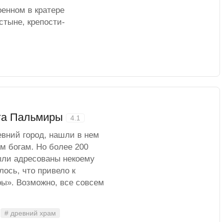
оенном в кратере
стыне, крепости-
ога Пальмиры
4.1
вний город, нашли в нем
 богам. Но более 200
ыли адресованы некоему
лось, что привело к
ы». Возможно, все совсем
# древний храм