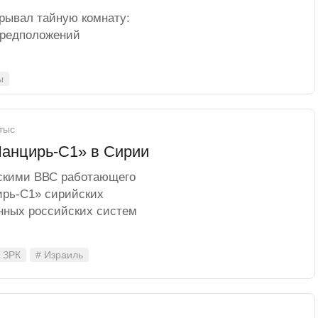
рывал тайную комнату:
предположений
ы
 тыс
Панцирь-С1» в Сирии
ьскими ВВС работающего
ирь-С1» сирийских
нных российских систем
 ЗРК
# Израиль