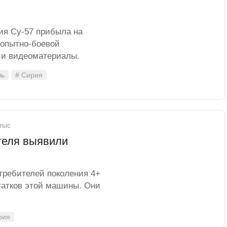
ия Су-57 прибыла на
опытно-боевой
 и видеоматериалы.
ль
# Сирия
 тыс
теля выявили
требителей поколения 4+
татков этой машины. Они
рия