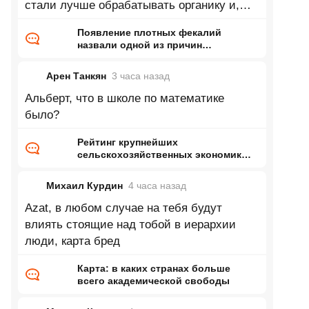
стали лучше обрабатывать органику и,
соответственно, лучше развиваться.
Появление плотных фекалий
Дальше -
назвали одной из причин
кембрийского взрыва
Арен Танкян
3 часа
назад
Альберт, что в школе по математике
было?
Рейтинг крупнейших
сельскохозяйственных экономик
мира
Михаил Курдин
4 часа
назад
Azat, в любом случае на тебя будут
влиять стоящие над тобой в иерархии
люди, карта бред
Карта: в каких странах больше
всего академической свободы