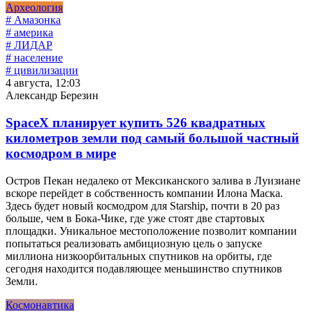
Археология
# Амазонка
# америка
# ЛИДАР
# население
# цивилизации
4 августа, 12:03
Александр Березин
SpaceX планирует купить 526 квадратных
километров земли под самый большой частный
космодром в мире
Остров Пекан недалеко от Мексиканского залива в Луизиане
вскоре перейдет в собственность компании Илона Маска.
Здесь будет новый космодром для Starship, почти в 20 раз
больше, чем в Бока-Чике, где уже стоят две стартовых
площадки. Уникальное местоположение позволит компании
попытаться реализовать амбициозную цель о запуске
миллиона низкоорбитальных спутников на орбиты, где
сегодня находится подавляющее меньшинство спутников
Земли.
Космонавтика