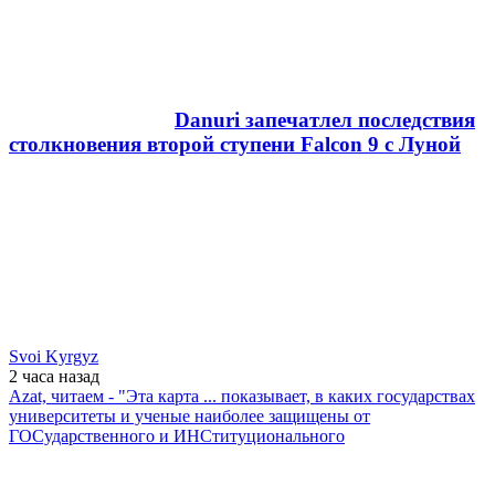
Danuri запечатлел последствия
столкновения второй ступени Falcon 9 с Луной
Svoi Kyrgyz
2 часа
назад
Azat, читаем - "Эта карта ... показывает, в каких государствах
университеты и ученые наиболее защищены от
ГОСударственного и ИНСтитуционального