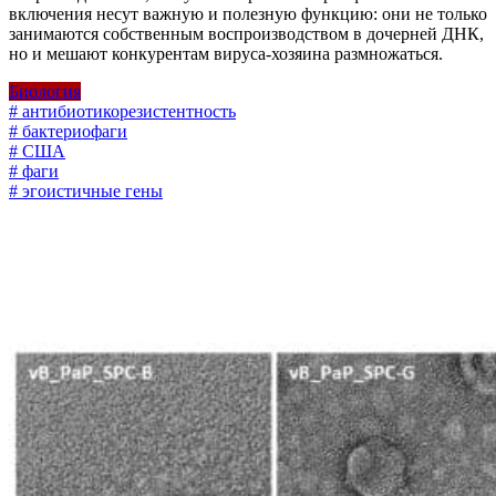
включения несут важную и полезную функцию: они не только
занимаются собственным воспроизводством в дочерней ДНК,
но и мешают конкурентам вируса-хозяина размножаться.
Биология
# антибиотикорезистентность
# бактериофаги
# США
# фаги
# эгоистичные гены