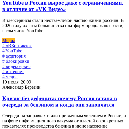
YouTube в России вырос даже с ограничениями,
в отличие от «VK Видео»
Видеосервисы стали неотъемлемой частью жизни россиян. В
2026 году охваты большинства платформ продолжают расти,
в том числе YouTube.
Медиа
# «ВКонтакте»
# YouTube
# аудитория
# блокировки
# видеосервис
# интернет
# медиа
19 июля, 20:09
Александр Березин
Кризис без дефицита: почему Россия встала в
очереди за бензином и когда они закончатся
Очереди на заправках стали привычным явлением в России, а
на фоне информационного вакуума от властей о конкретных
показателях производства бензина в июне население