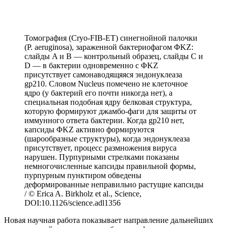
Томография (Cryo-FIB-ET) синегнойной палочки
(P. aeruginosa), зараженной бактериофагом ΦKZ:
слайды A и B — контрольный образец, слайды C и
D — в бактерии одновременно с ΦKZ
присутствует самонаводящяяся эндонуклеаза
gp210. Словом Nucleus помечено не клеточное
ядро (у бактерий его почти никогда нет), а
специальная подобная ядру белковая структура,
которую формируют джамбо-фаги для защиты от
иммунного ответа бактерии. Когда gp210 нет,
капсиды ΦKZ активно формируются
(шарообразные структуры), когда эндонуклеаза
присутствует, процесс размножения вируса
нарушен. Пурпурными стрелками показаны
немногочисленные капсиды правильной формы,
пурпурным пунктиром обведены
деформированные неправильно растущие капсиды
/ © Erica A. Birkholz et al., Science,
DOI:10.1126/science.adl1356
Новая научная работа показывает направление дальнейших