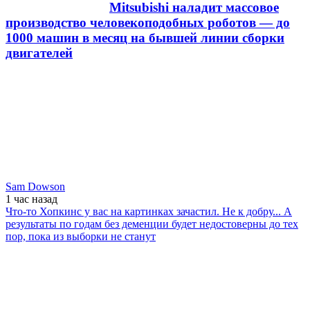
Mitsubishi наладит массовое
производство человекоподобных роботов — до
1000 машин в месяц на бывшей линии сборки
двигателей
Sam Dowson
1 час
назад
Что-то Хопкинс у вас на картинках зачастил. Не к добру... А
результаты по годам без деменции будет недостоверны до тех
пор, пока из выборки не станут