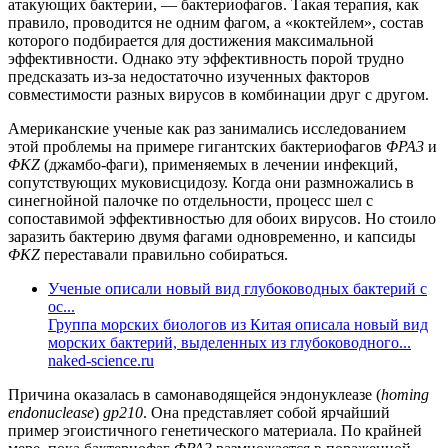
атакующих бактерии, — бактериофагов. Такая терапия, как
правило, проводится не одним фагом, а «коктейлем», состав
которого подбирается для достижения максимальной
эффективности. Однако эту эффективность порой трудно
предсказать из-за недостаточно изученных факторов
совместимости разных вирусов в комбинации друг с другом.
Американские ученые как раз занимались исследованием
этой проблемы на примере гигантских бактериофагов
ΦPA3
и
ΦKZ
(джамбо-фаги), применяемых в лечении инфекций,
сопутствующих муковисцидозу. Когда они размножались в
синегнойной палочке по отдельности, процесс шел с
сопоставимой эффективностью для обоих вирусов. Но стоило
заразить бактерию двумя фагами одновременно, и капсиды
ΦKZ
переставали правильно собираться.
Ученые описали новый вид глубоководных бактерий с
ос...
Группа морских биологов из Китая описала новый вид
морских бактерий, выделенных из глубоководного...
naked-science.ru
Причина оказалась в самонаводящейся эндонуклеазе (
homing
endonuclease
)
gp210
. Она представляет собой ярчайший
пример эгоистичного генетического материала. По крайней