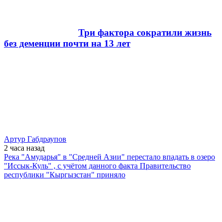
Три фактора сократили жизнь
без деменции почти на 13 лет
Артур Габдраупов
2 часа
назад
Река "Амударья" в "Средней Азии" перестало впадать в озеро
"Иссык-Куль" , с учётом данного факта Правительство
республики "Кыргызстан" приняло