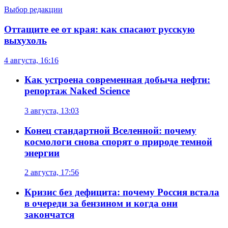
Выбор редакции
Оттащите ее от края: как спасают русскую
выхухоль
4 августа, 16:16
Как устроена современная добыча нефти:
репортаж Naked Science
3 августа, 13:03
Конец стандартной Вселенной: почему
космологи снова спорят о природе темной
энергии
2 августа, 17:56
Кризис без дефицита: почему Россия встала
в очереди за бензином и когда они
закончатся