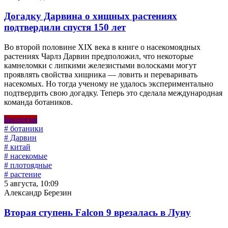
Догадку Дарвина о хищных растениях
подтвердили спустя 150 лет
Во второй половине XIX века в книге о насекомоядных
растениях Чарлз Дарвин предположил, что некоторые
камнеломки с липкими железистыми волосками могут
проявлять свойства хищника — ловить и переваривать
насекомых. Но тогда ученому не удалось экспериментально
подтвердить свою догадку. Теперь это сделала международная
команда ботаников.
Биология
# ботаники
# Дарвин
# китай
# насекомые
# плотоядные
# растение
5 августа, 10:09
Александр Березин
Вторая ступень Falcon 9 врезалась в Луну