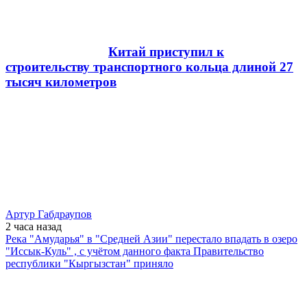
Китай приступил к
строительству транспортного кольца длиной 27
тысяч километров
Артур Габдраупов
2 часа
назад
Река "Амударья" в "Средней Азии" перестало впадать в озеро
"Иссык-Куль" , с учётом данного факта Правительство
республики "Кыргызстан" приняло